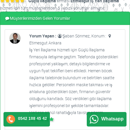
Güçlü İlaçlama
firması
Etimesgut İş Yeri İlaçlama
hizmeti için tüm müşterilerinden 5 yıldızlı yorumlar almıştır.
Müşterilerimizden Gelen Yorumlar
Yorum Yapan :
Şaban Sönmez, Konum :
Etimesgut Ankara
İş Yeri İlaçlama hizmeti için Güçlü İlaçlama
firmasıyla iletişime geçtim. Telefonda gösterdikleri
profesyonel yaklaşım, detaylı bilgilendirme ve
uygun fiyat teklifleri beni etkiledi. Hemen böcek
ilaçlama talebinde bulundum ve belirtilen saatte
hızlıca geldiler. Personelin maske takması ve iş
ahlakına gösterdikleri özen, firmanın güvenilir
olduğunu kanıtladı. Söz verdikleri gibi ilaçlama
işlemini profesyonel bir şekilde tamamladılar.
Herkese gönül rahatlığıyla tavsiye ederim.
0542 188 45 42
Whatsapp