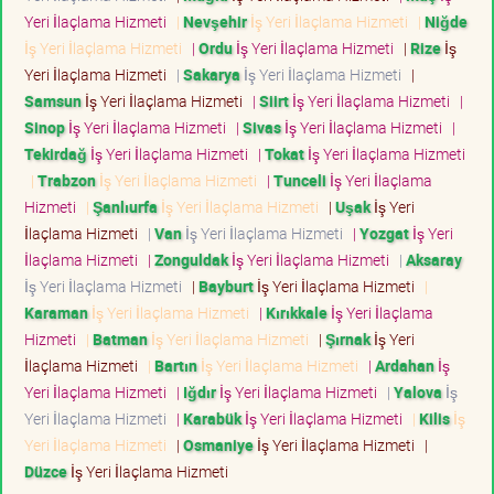
Yeri İlaçlama Hizmeti
|
Nevşehir
İş Yeri İlaçlama Hizmeti
|
Niğde
İş Yeri İlaçlama Hizmeti
|
Ordu
İş Yeri İlaçlama Hizmeti
|
Rize
İş
Yeri İlaçlama Hizmeti
|
Sakarya
İş Yeri İlaçlama Hizmeti
|
Samsun
İş Yeri İlaçlama Hizmeti
|
Siirt
İş Yeri İlaçlama Hizmeti
|
Sinop
İş Yeri İlaçlama Hizmeti
|
Sivas
İş Yeri İlaçlama Hizmeti
|
Tekirdağ
İş Yeri İlaçlama Hizmeti
|
Tokat
İş Yeri İlaçlama Hizmeti
|
Trabzon
İş Yeri İlaçlama Hizmeti
|
Tunceli
İş Yeri İlaçlama
Hizmeti
|
Şanlıurfa
İş Yeri İlaçlama Hizmeti
|
Uşak
İş Yeri
İlaçlama Hizmeti
|
Van
İş Yeri İlaçlama Hizmeti
|
Yozgat
İş Yeri
İlaçlama Hizmeti
|
Zonguldak
İş Yeri İlaçlama Hizmeti
|
Aksaray
İş Yeri İlaçlama Hizmeti
|
Bayburt
İş Yeri İlaçlama Hizmeti
|
Karaman
İş Yeri İlaçlama Hizmeti
|
Kırıkkale
İş Yeri İlaçlama
Hizmeti
|
Batman
İş Yeri İlaçlama Hizmeti
|
Şırnak
İş Yeri
İlaçlama Hizmeti
|
Bartın
İş Yeri İlaçlama Hizmeti
|
Ardahan
İş
Yeri İlaçlama Hizmeti
|
Iğdır
İş Yeri İlaçlama Hizmeti
|
Yalova
İş
Yeri İlaçlama Hizmeti
|
Karabük
İş Yeri İlaçlama Hizmeti
|
Kilis
İş
Yeri İlaçlama Hizmeti
|
Osmaniye
İş Yeri İlaçlama Hizmeti
|
Düzce
İş Yeri İlaçlama Hizmeti