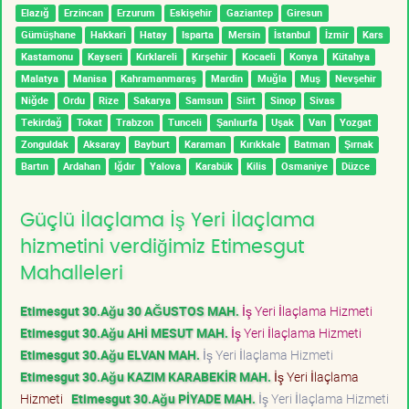
Elazığ
Erzincan
Erzurum
Eskişehir
Gaziantep
Giresun
Gümüşhane
Hakkari
Hatay
Isparta
Mersin
İstanbul
İzmir
Kars
Kastamonu
Kayseri
Kırklareli
Kırşehir
Kocaeli
Konya
Kütahya
Malatya
Manisa
Kahramanmaraş
Mardin
Muğla
Muş
Nevşehir
Niğde
Ordu
Rize
Sakarya
Samsun
Siirt
Sinop
Sivas
Tekirdağ
Tokat
Trabzon
Tunceli
Şanlıurfa
Uşak
Van
Yozgat
Zonguldak
Aksaray
Bayburt
Karaman
Kırıkkale
Batman
Şırnak
Bartın
Ardahan
Iğdır
Yalova
Karabük
Kilis
Osmaniye
Düzce
Güçlü İlaçlama İş Yeri İlaçlama
hizmetini verdiğimiz Etimesgut
Mahalleleri
Etimesgut 30.Ağu 30 AĞUSTOS MAH.
İş Yeri İlaçlama Hizmeti
Etimesgut 30.Ağu AHİ MESUT MAH.
İş Yeri İlaçlama Hizmeti
Etimesgut 30.Ağu ELVAN MAH.
İş Yeri İlaçlama Hizmeti
Etimesgut 30.Ağu KAZIM KARABEKİR MAH.
İş Yeri İlaçlama
Hizmeti
Etimesgut 30.Ağu PİYADE MAH.
İş Yeri İlaçlama Hizmeti