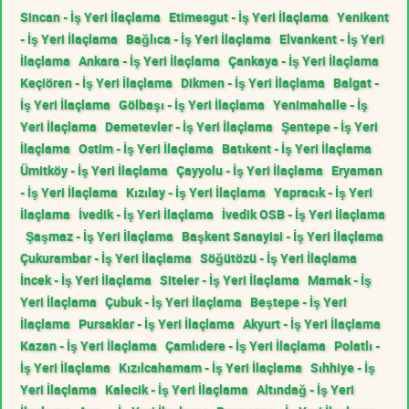
Sincan - İş Yeri İlaçlama
Etimesgut - İş Yeri İlaçlama
Yenikent
- İş Yeri İlaçlama
Bağlıca - İş Yeri İlaçlama
Elvankent - İş Yeri
İlaçlama
Ankara - İş Yeri İlaçlama
Çankaya - İş Yeri İlaçlama
Keçiören - İş Yeri İlaçlama
Dikmen - İş Yeri İlaçlama
Balgat -
İş Yeri İlaçlama
Gölbaşı - İş Yeri İlaçlama
Yenimahalle - İş
Yeri İlaçlama
Demetevler - İş Yeri İlaçlama
Şentepe - İş Yeri
İlaçlama
Ostim - İş Yeri İlaçlama
Batıkent - İş Yeri İlaçlama
Ümitköy - İş Yeri İlaçlama
Çayyolu - İş Yeri İlaçlama
Eryaman
- İş Yeri İlaçlama
Kızılay - İş Yeri İlaçlama
Yapracık - İş Yeri
İlaçlama
İvedik - İş Yeri İlaçlama
İvedik OSB - İş Yeri İlaçlama
Şaşmaz - İş Yeri İlaçlama
Başkent Sanayisi - İş Yeri İlaçlama
Çukurambar - İş Yeri İlaçlama
Söğütözü - İş Yeri İlaçlama
İncek - İş Yeri İlaçlama
Siteler - İş Yeri İlaçlama
Mamak - İş
Yeri İlaçlama
Çubuk - İş Yeri İlaçlama
Beştepe - İş Yeri
İlaçlama
Pursaklar - İş Yeri İlaçlama
Akyurt - İş Yeri İlaçlama
Kazan - İş Yeri İlaçlama
Çamlıdere - İş Yeri İlaçlama
Polatlı -
İş Yeri İlaçlama
Kızılcahamam - İş Yeri İlaçlama
Sıhhiye - İş
Yeri İlaçlama
Kalecik - İş Yeri İlaçlama
Altındağ - İş Yeri