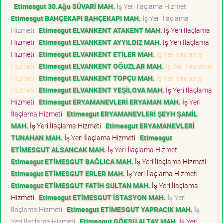
Etimesgut 30.Ağu SÜVARİ MAH.
İş Yeri İlaçlama Hizmeti
Etimesgut BAHÇEKAPI BAHÇEKAPI MAH.
İş Yeri İlaçlama
Hizmeti
Etimesgut ELVANKENT ATAKENT MAH.
İş Yeri İlaçlama
Hizmeti
Etimesgut ELVANKENT AYYILDIZ MAH.
İş Yeri İlaçlama
Hizmeti
Etimesgut ELVANKENT ETİLER MAH.
İş Yeri İlaçlama
Hizmeti
Etimesgut ELVANKENT OĞUZLAR MAH.
İş Yeri İlaçlama
Hizmeti
Etimesgut ELVANKENT TOPÇU MAH.
İş Yeri İlaçlama
Hizmeti
Etimesgut ELVANKENT YEŞİLOVA MAH.
İş Yeri İlaçlama
Hizmeti
Etimesgut ERYAMANEVLERİ ERYAMAN MAH.
İş Yeri
İlaçlama Hizmeti
Etimesgut ERYAMANEVLERİ ŞEYH ŞAMİL
MAH.
İş Yeri İlaçlama Hizmeti
Etimesgut ERYAMANEVLERİ
TUNAHAN MAH.
İş Yeri İlaçlama Hizmeti
Etimesgut
ETİMESGUT ALSANCAK MAH.
İş Yeri İlaçlama Hizmeti
Etimesgut ETİMESGUT BAĞLICA MAH.
İş Yeri İlaçlama Hizmeti
Etimesgut ETİMESGUT ERLER MAH.
İş Yeri İlaçlama Hizmeti
Etimesgut ETİMESGUT FATİH SULTAN MAH.
İş Yeri İlaçlama
Hizmeti
Etimesgut ETİMESGUT İSTASYON MAH.
İş Yeri
İlaçlama Hizmeti
Etimesgut ETİMESGUT YAPRACIK MAH.
İş
Yeri İlaçlama Hizmeti
Etimesgut GÖKSU ALTAY MAH.
İş Yeri