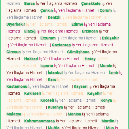
Hizmeti
|
Bursa
İş Yeri İlaçlama Hizmeti
|
Çanakkale
İş Yeri
İlaçlama Hizmeti
|
Çankırı
İş Yeri İlaçlama Hizmeti
|
Çorum
İş
Yeri İlaçlama Hizmeti
|
Denizli
İş Yeri İlaçlama Hizmeti
|
Diyarbakır
İş Yeri İlaçlama Hizmeti
|
Edirne
İş Yeri İlaçlama
Hizmeti
|
Elazığ
İş Yeri İlaçlama Hizmeti
|
Erzincan
İş Yeri
İlaçlama Hizmeti
|
Erzurum
İş Yeri İlaçlama Hizmeti
|
Eskişehir
İş Yeri İlaçlama Hizmeti
|
Gaziantep
İş Yeri İlaçlama Hizmeti
|
Giresun
İş Yeri İlaçlama Hizmeti
|
Gümüşhane
İş Yeri İlaçlama
Hizmeti
|
Hakkari
İş Yeri İlaçlama Hizmeti
|
Hatay
İş Yeri
İlaçlama Hizmeti
|
Isparta
İş Yeri İlaçlama Hizmeti
|
Mersin
İş
Yeri İlaçlama Hizmeti
|
İstanbul
İş Yeri İlaçlama Hizmeti
|
İzmir
İş
Yeri İlaçlama Hizmeti
|
Kars
İş Yeri İlaçlama Hizmeti
|
Kastamonu
İş Yeri İlaçlama Hizmeti
|
Kayseri
İş Yeri İlaçlama
Hizmeti
|
Kırklareli
İş Yeri İlaçlama Hizmeti
|
Kırşehir
İş Yeri
İlaçlama Hizmeti
|
Kocaeli
İş Yeri İlaçlama Hizmeti
|
Konya
İş
Yeri İlaçlama Hizmeti
|
Kütahya
İş Yeri İlaçlama Hizmeti
|
Malatya
İş Yeri İlaçlama Hizmeti
|
Manisa
İş Yeri İlaçlama
Hizmeti
|
Kahramanmaraş
İş Yeri İlaçlama Hizmeti
|
Mardin
İş
Yeri İlaçlama Hizmeti
|
Muğla
İş Yeri İlaçlama Hizmeti
|
Muş
İş