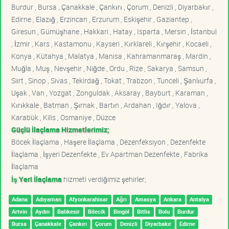
Burdur , Bursa , Çanakkale , Çankırı , Çorum , Denizli , Diyarbakır ,
Edirne , Elazığ , Erzincan , Erzurum , Eskişehir , Gaziantep ,
Giresun , Gümüşhane , Hakkari , Hatay , Isparta , Mersin , İstanbul
, İzmir , Kars , Kastamonu , Kayseri , Kırklareli , Kırşehir , Kocaeli ,
Konya , Kütahya , Malatya , Manisa , Kahramanmaraş , Mardin ,
Muğla , Muş , Nevşehir , Niğde , Ordu , Rize , Sakarya , Samsun ,
Siirt , Sinop , Sivas , Tekirdağ , Tokat , Trabzon , Tunceli , Şanlıurfa ,
Uşak , Van , Yozgat , Zonguldak , Aksaray , Bayburt , Karaman ,
Kırıkkale , Batman , Şırnak , Bartın , Ardahan , Iğdır , Yalova ,
Karabük , Kilis , Osmaniye , Düzce
Güçlü İlaçlama Hizmetlerimiz;
Böcek İlaçlama , Haşere İlaçlama , Dezenfeksiyon , Dezenfekte
İlaçlama , İşyeri Dezenfekte , Ev Apartman Dezenfekte , Fabrika
İlaçlama
İş Yeri İlaçlama
hizmeti verdiğimiz şehirler;
Adana
Adıyaman
Afyonkarahisar
Ağrı
Amasya
Ankara
Antalya
Artvin
Aydın
Balıkesir
Bilecik
Bingöl
Bitlis
Bolu
Burdur
Bursa
Çanakkale
Çankırı
Çorum
Denizli
Diyarbakır
Edirne