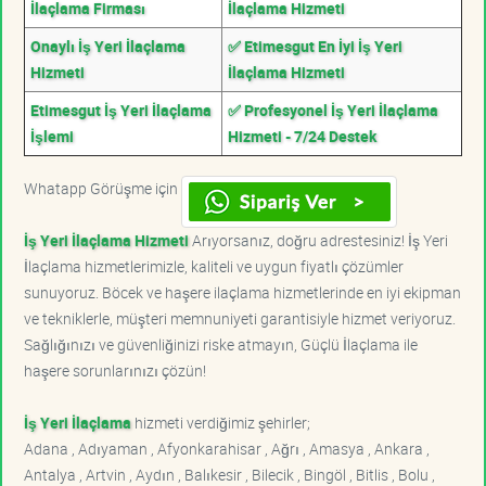
İlaçlama Firması
İlaçlama Hizmeti
Onaylı İş Yeri İlaçlama
✅ Etimesgut En İyi İş Yeri
Hizmeti
İlaçlama Hizmeti
Etimesgut İş Yeri İlaçlama
✅ Profesyonel İş Yeri İlaçlama
İşlemi
Hizmeti - 7/24 Destek
Whatapp Görüşme için
İş Yeri İlaçlama Hizmeti
Arıyorsanız, doğru adrestesiniz! İş Yeri
İlaçlama hizmetlerimizle, kaliteli ve uygun fiyatlı çözümler
sunuyoruz. Böcek ve haşere ilaçlama hizmetlerinde en iyi ekipman
ve tekniklerle, müşteri memnuniyeti garantisiyle hizmet veriyoruz.
Sağlığınızı ve güvenliğinizi riske atmayın, Güçlü İlaçlama ile
haşere sorunlarınızı çözün!
İş Yeri İlaçlama
hizmeti verdiğimiz şehirler;
Adana , Adıyaman , Afyonkarahisar , Ağrı , Amasya , Ankara ,
Antalya , Artvin , Aydın , Balıkesir , Bilecik , Bingöl , Bitlis , Bolu ,