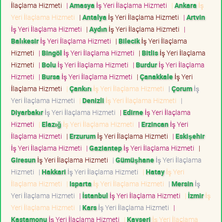
İlaçlama Hizmeti
|
Amasya
İş Yeri İlaçlama Hizmeti
|
Ankara
İş
Yeri İlaçlama Hizmeti
|
Antalya
İş Yeri İlaçlama Hizmeti
|
Artvin
İş Yeri İlaçlama Hizmeti
|
Aydın
İş Yeri İlaçlama Hizmeti
|
Balıkesir
İş Yeri İlaçlama Hizmeti
|
Bilecik
İş Yeri İlaçlama
Hizmeti
|
Bingöl
İş Yeri İlaçlama Hizmeti
|
Bitlis
İş Yeri İlaçlama
Hizmeti
|
Bolu
İş Yeri İlaçlama Hizmeti
|
Burdur
İş Yeri İlaçlama
Hizmeti
|
Bursa
İş Yeri İlaçlama Hizmeti
|
Çanakkale
İş Yeri
İlaçlama Hizmeti
|
Çankırı
İş Yeri İlaçlama Hizmeti
|
Çorum
İş
Yeri İlaçlama Hizmeti
|
Denizli
İş Yeri İlaçlama Hizmeti
|
Diyarbakır
İş Yeri İlaçlama Hizmeti
|
Edirne
İş Yeri İlaçlama
Hizmeti
|
Elazığ
İş Yeri İlaçlama Hizmeti
|
Erzincan
İş Yeri
İlaçlama Hizmeti
|
Erzurum
İş Yeri İlaçlama Hizmeti
|
Eskişehir
İş Yeri İlaçlama Hizmeti
|
Gaziantep
İş Yeri İlaçlama Hizmeti
|
Giresun
İş Yeri İlaçlama Hizmeti
|
Gümüşhane
İş Yeri İlaçlama
Hizmeti
|
Hakkari
İş Yeri İlaçlama Hizmeti
|
Hatay
İş Yeri
İlaçlama Hizmeti
|
Isparta
İş Yeri İlaçlama Hizmeti
|
Mersin
İş
Yeri İlaçlama Hizmeti
|
İstanbul
İş Yeri İlaçlama Hizmeti
|
İzmir
İş
Yeri İlaçlama Hizmeti
|
Kars
İş Yeri İlaçlama Hizmeti
|
Kastamonu
İş Yeri İlaçlama Hizmeti
|
Kayseri
İş Yeri İlaçlama