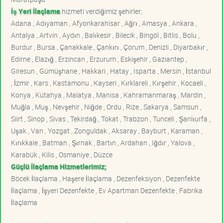
İş Yeri İlaçlama
hizmeti verdiğimiz şehirler;
Adana , Adıyaman , Afyonkarahisar , Ağrı , Amasya , Ankara ,
Antalya , Artvin , Aydın , Balıkesir , Bilecik , Bingöl , Bitlis , Bolu ,
Burdur , Bursa , Çanakkale , Çankırı , Çorum , Denizli , Diyarbakır ,
Edirne , Elazığ , Erzincan , Erzurum , Eskişehir , Gaziantep ,
Giresun , Gümüşhane , Hakkari , Hatay , Isparta , Mersin , İstanbul
, İzmir , Kars , Kastamonu , Kayseri , Kırklareli , Kırşehir , Kocaeli ,
Konya , Kütahya , Malatya , Manisa , Kahramanmaraş , Mardin ,
Muğla , Muş , Nevşehir , Niğde , Ordu , Rize , Sakarya , Samsun ,
Siirt , Sinop , Sivas , Tekirdağ , Tokat , Trabzon , Tunceli , Şanlıurfa ,
Uşak , Van , Yozgat , Zonguldak , Aksaray , Bayburt , Karaman ,
Kırıkkale , Batman , Şırnak , Bartın , Ardahan , Iğdır , Yalova ,
Karabük , Kilis , Osmaniye , Düzce
Güçlü İlaçlama Hizmetlerimiz;
Böcek İlaçlama , Haşere İlaçlama , Dezenfeksiyon , Dezenfekte
İlaçlama , İşyeri Dezenfekte , Ev Apartman Dezenfekte , Fabrika
İlaçlama