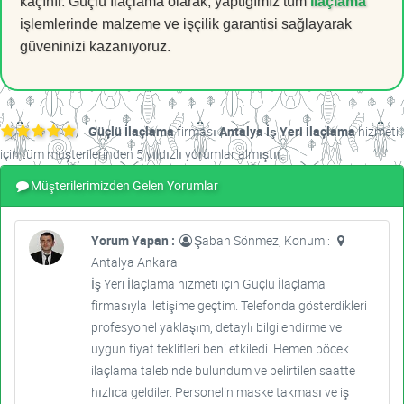
kaçınır. Güçlü İlaçlama olarak, yaptığımız tüm
ilaçlama
işlemlerinde malzeme ve işçilik garantisi sağlayarak
güveninizi kazanıyoruz.
Güçlü İlaçlama
firması
Antalya İş Yeri İlaçlama
hizmeti
için tüm müşterilerinden 5 yıldızlı yorumlar almıştır.
Müşterilerimizden Gelen Yorumlar
Yorum Yapan :
Şaban Sönmez, Konum :
Antalya Ankara
İş Yeri İlaçlama hizmeti için Güçlü İlaçlama
firmasıyla iletişime geçtim. Telefonda gösterdikleri
profesyonel yaklaşım, detaylı bilgilendirme ve
uygun fiyat teklifleri beni etkiledi. Hemen böcek
ilaçlama talebinde bulundum ve belirtilen saatte
hızlıca geldiler. Personelin maske takması ve iş