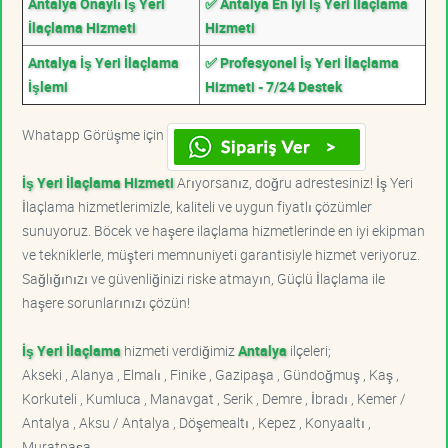
Antalya Onaylı İş Yeri
✅ Antalya En İyi İş Yeri İlaçlama
İlaçlama Hizmeti
Hizmeti
Antalya İş Yeri İlaçlama
✅ Profesyonel İş Yeri İlaçlama
İşlemi
Hizmeti - 7/24 Destek
Whatapp Görüşme için
İş Yeri İlaçlama Hizmeti
Arıyorsanız, doğru adrestesiniz! İş Yeri
İlaçlama hizmetlerimizle, kaliteli ve uygun fiyatlı çözümler
sunuyoruz. Böcek ve haşere ilaçlama hizmetlerinde en iyi ekipman
ve tekniklerle, müşteri memnuniyeti garantisiyle hizmet veriyoruz.
Sağlığınızı ve güvenliğinizi riske atmayın, Güçlü İlaçlama ile
haşere sorunlarınızı çözün!
İş Yeri İlaçlama
hizmeti verdiğimiz
Antalya
ilçeleri;
Akseki , Alanya , Elmalı , Finike , Gazipaşa , Gündoğmuş , Kaş ,
Korkuteli , Kumluca , Manavgat , Serik , Demre , İbradı , Kemer /
Antalya , Aksu / Antalya , Döşemealtı , Kepez , Konyaaltı ,
Muratpaşa