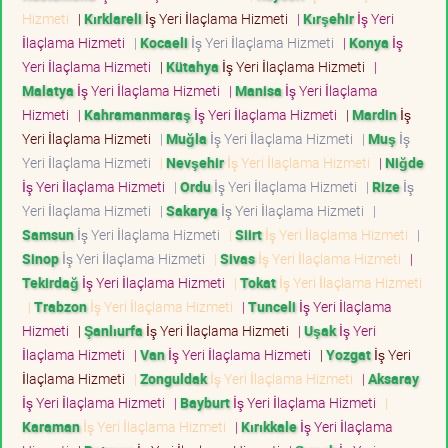
Hizmeti
|
Kırklareli
İş Yeri İlaçlama Hizmeti
|
Kırşehir
İş Yeri
İlaçlama Hizmeti
|
Kocaeli
İş Yeri İlaçlama Hizmeti
|
Konya
İş
Yeri İlaçlama Hizmeti
|
Kütahya
İş Yeri İlaçlama Hizmeti
|
Malatya
İş Yeri İlaçlama Hizmeti
|
Manisa
İş Yeri İlaçlama
Hizmeti
|
Kahramanmaraş
İş Yeri İlaçlama Hizmeti
|
Mardin
İş
Yeri İlaçlama Hizmeti
|
Muğla
İş Yeri İlaçlama Hizmeti
|
Muş
İş
Yeri İlaçlama Hizmeti
|
Nevşehir
İş Yeri İlaçlama Hizmeti
|
Niğde
İş Yeri İlaçlama Hizmeti
|
Ordu
İş Yeri İlaçlama Hizmeti
|
Rize
İş
Yeri İlaçlama Hizmeti
|
Sakarya
İş Yeri İlaçlama Hizmeti
|
Samsun
İş Yeri İlaçlama Hizmeti
|
Siirt
İş Yeri İlaçlama Hizmeti
|
Sinop
İş Yeri İlaçlama Hizmeti
|
Sivas
İş Yeri İlaçlama Hizmeti
|
Tekirdağ
İş Yeri İlaçlama Hizmeti
|
Tokat
İş Yeri İlaçlama Hizmeti
|
Trabzon
İş Yeri İlaçlama Hizmeti
|
Tunceli
İş Yeri İlaçlama
Hizmeti
|
Şanlıurfa
İş Yeri İlaçlama Hizmeti
|
Uşak
İş Yeri
İlaçlama Hizmeti
|
Van
İş Yeri İlaçlama Hizmeti
|
Yozgat
İş Yeri
İlaçlama Hizmeti
|
Zonguldak
İş Yeri İlaçlama Hizmeti
|
Aksaray
İş Yeri İlaçlama Hizmeti
|
Bayburt
İş Yeri İlaçlama Hizmeti
|
Karaman
İş Yeri İlaçlama Hizmeti
|
Kırıkkale
İş Yeri İlaçlama