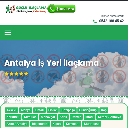
Telefon Numaramız:
0542 188 45 42
Menu
Antalya İş Yeri İlaçlama
Akseki
Alanya
Elmalı
Finike
Gazipaşa
Gündoğmuş
Kaş
Korkuteli
Kumluca
Manavgat
Serik
Demre
İbradı
Kemer / Antalya
Aksu / Antalya
Döşemealtı
Kepez
Konyaaltı
Muratpaşa