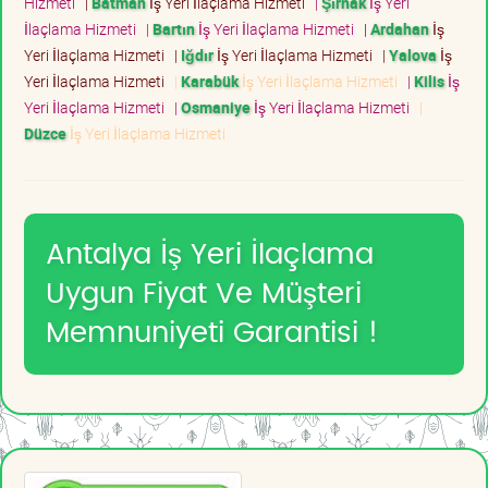
Hizmeti
|
Batman
İş Yeri İlaçlama Hizmeti
|
Şırnak
İş Yeri
İlaçlama Hizmeti
|
Bartın
İş Yeri İlaçlama Hizmeti
|
Ardahan
İş
Yeri İlaçlama Hizmeti
|
Iğdır
İş Yeri İlaçlama Hizmeti
|
Yalova
İş
Yeri İlaçlama Hizmeti
|
Karabük
İş Yeri İlaçlama Hizmeti
|
Kilis
İş
Yeri İlaçlama Hizmeti
|
Osmaniye
İş Yeri İlaçlama Hizmeti
|
Düzce
İş Yeri İlaçlama Hizmeti
Antalya İş Yeri İlaçlama
Uygun Fiyat Ve Müşteri
Memnuniyeti Garantisi !