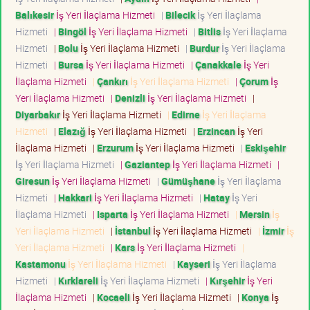
Balıkesir
İş Yeri İlaçlama Hizmeti
|
Bilecik
İş Yeri İlaçlama
Hizmeti
|
Bingöl
İş Yeri İlaçlama Hizmeti
|
Bitlis
İş Yeri İlaçlama
Hizmeti
|
Bolu
İş Yeri İlaçlama Hizmeti
|
Burdur
İş Yeri İlaçlama
Hizmeti
|
Bursa
İş Yeri İlaçlama Hizmeti
|
Çanakkale
İş Yeri
İlaçlama Hizmeti
|
Çankırı
İş Yeri İlaçlama Hizmeti
|
Çorum
İş
Yeri İlaçlama Hizmeti
|
Denizli
İş Yeri İlaçlama Hizmeti
|
Diyarbakır
İş Yeri İlaçlama Hizmeti
|
Edirne
İş Yeri İlaçlama
Hizmeti
|
Elazığ
İş Yeri İlaçlama Hizmeti
|
Erzincan
İş Yeri
İlaçlama Hizmeti
|
Erzurum
İş Yeri İlaçlama Hizmeti
|
Eskişehir
İş Yeri İlaçlama Hizmeti
|
Gaziantep
İş Yeri İlaçlama Hizmeti
|
Giresun
İş Yeri İlaçlama Hizmeti
|
Gümüşhane
İş Yeri İlaçlama
Hizmeti
|
Hakkari
İş Yeri İlaçlama Hizmeti
|
Hatay
İş Yeri
İlaçlama Hizmeti
|
Isparta
İş Yeri İlaçlama Hizmeti
|
Mersin
İş
Yeri İlaçlama Hizmeti
|
İstanbul
İş Yeri İlaçlama Hizmeti
|
İzmir
İş
Yeri İlaçlama Hizmeti
|
Kars
İş Yeri İlaçlama Hizmeti
|
Kastamonu
İş Yeri İlaçlama Hizmeti
|
Kayseri
İş Yeri İlaçlama
Hizmeti
|
Kırklareli
İş Yeri İlaçlama Hizmeti
|
Kırşehir
İş Yeri
İlaçlama Hizmeti
|
Kocaeli
İş Yeri İlaçlama Hizmeti
|
Konya
İş