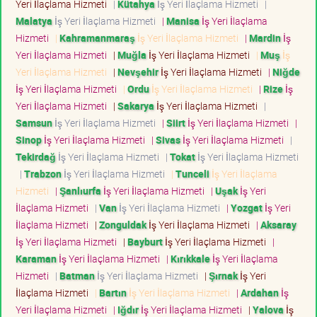
Yeri İlaçlama Hizmeti
|
Kütahya
İş Yeri İlaçlama Hizmeti
|
Malatya
İş Yeri İlaçlama Hizmeti
|
Manisa
İş Yeri İlaçlama
Hizmeti
|
Kahramanmaraş
İş Yeri İlaçlama Hizmeti
|
Mardin
İş
Yeri İlaçlama Hizmeti
|
Muğla
İş Yeri İlaçlama Hizmeti
|
Muş
İş
Yeri İlaçlama Hizmeti
|
Nevşehir
İş Yeri İlaçlama Hizmeti
|
Niğde
İş Yeri İlaçlama Hizmeti
|
Ordu
İş Yeri İlaçlama Hizmeti
|
Rize
İş
Yeri İlaçlama Hizmeti
|
Sakarya
İş Yeri İlaçlama Hizmeti
|
Samsun
İş Yeri İlaçlama Hizmeti
|
Siirt
İş Yeri İlaçlama Hizmeti
|
Sinop
İş Yeri İlaçlama Hizmeti
|
Sivas
İş Yeri İlaçlama Hizmeti
|
Tekirdağ
İş Yeri İlaçlama Hizmeti
|
Tokat
İş Yeri İlaçlama Hizmeti
|
Trabzon
İş Yeri İlaçlama Hizmeti
|
Tunceli
İş Yeri İlaçlama
Hizmeti
|
Şanlıurfa
İş Yeri İlaçlama Hizmeti
|
Uşak
İş Yeri
İlaçlama Hizmeti
|
Van
İş Yeri İlaçlama Hizmeti
|
Yozgat
İş Yeri
İlaçlama Hizmeti
|
Zonguldak
İş Yeri İlaçlama Hizmeti
|
Aksaray
İş Yeri İlaçlama Hizmeti
|
Bayburt
İş Yeri İlaçlama Hizmeti
|
Karaman
İş Yeri İlaçlama Hizmeti
|
Kırıkkale
İş Yeri İlaçlama
Hizmeti
|
Batman
İş Yeri İlaçlama Hizmeti
|
Şırnak
İş Yeri
İlaçlama Hizmeti
|
Bartın
İş Yeri İlaçlama Hizmeti
|
Ardahan
İş
Yeri İlaçlama Hizmeti
|
Iğdır
İş Yeri İlaçlama Hizmeti
|
Yalova
İş