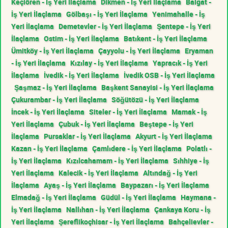
Keçiören - İş Yeri İlaçlama
Dikmen - İş Yeri İlaçlama
Balgat -
İş Yeri İlaçlama
Gölbaşı - İş Yeri İlaçlama
Yenimahalle - İş
Yeri İlaçlama
Demetevler - İş Yeri İlaçlama
Şentepe - İş Yeri
İlaçlama
Ostim - İş Yeri İlaçlama
Batıkent - İş Yeri İlaçlama
Ümitköy - İş Yeri İlaçlama
Çayyolu - İş Yeri İlaçlama
Eryaman
- İş Yeri İlaçlama
Kızılay - İş Yeri İlaçlama
Yapracık - İş Yeri
İlaçlama
İvedik - İş Yeri İlaçlama
İvedik OSB - İş Yeri İlaçlama
Şaşmaz - İş Yeri İlaçlama
Başkent Sanayisi - İş Yeri İlaçlama
Çukurambar - İş Yeri İlaçlama
Söğütözü - İş Yeri İlaçlama
İncek - İş Yeri İlaçlama
Siteler - İş Yeri İlaçlama
Mamak - İş
Yeri İlaçlama
Çubuk - İş Yeri İlaçlama
Beştepe - İş Yeri
İlaçlama
Pursaklar - İş Yeri İlaçlama
Akyurt - İş Yeri İlaçlama
Kazan - İş Yeri İlaçlama
Çamlıdere - İş Yeri İlaçlama
Polatlı -
İş Yeri İlaçlama
Kızılcahamam - İş Yeri İlaçlama
Sıhhiye - İş
Yeri İlaçlama
Kalecik - İş Yeri İlaçlama
Altındağ - İş Yeri
İlaçlama
Ayaş - İş Yeri İlaçlama
Baypazarı - İş Yeri İlaçlama
Elmadağ - İş Yeri İlaçlama
Güdül - İş Yeri İlaçlama
Haymana -
İş Yeri İlaçlama
Nallıhan - İş Yeri İlaçlama
Çankaya Koru - İş
Yeri İlaçlama
Şereflikoçhisar - İş Yeri İlaçlama
Bahçelievler -