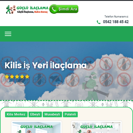
Telefon Numaramız:
0542 188 45 42
Menu
Kilis İş Yeri İlaçlama
Kilis Merkez
Elbeyli
Musabeyli
Polateli