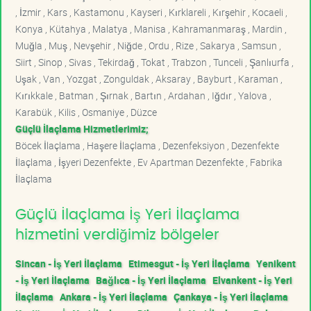
, İzmir , Kars , Kastamonu , Kayseri , Kırklareli , Kırşehir , Kocaeli ,
Konya , Kütahya , Malatya , Manisa , Kahramanmaraş , Mardin ,
Muğla , Muş , Nevşehir , Niğde , Ordu , Rize , Sakarya , Samsun ,
Siirt , Sinop , Sivas , Tekirdağ , Tokat , Trabzon , Tunceli , Şanlıurfa ,
Uşak , Van , Yozgat , Zonguldak , Aksaray , Bayburt , Karaman ,
Kırıkkale , Batman , Şırnak , Bartın , Ardahan , Iğdır , Yalova ,
Karabük , Kilis , Osmaniye , Düzce
Güçlü İlaçlama Hizmetlerimiz;
Böcek İlaçlama , Haşere İlaçlama , Dezenfeksiyon , Dezenfekte
İlaçlama , İşyeri Dezenfekte , Ev Apartman Dezenfekte , Fabrika
İlaçlama
Güçlü İlaçlama İş Yeri İlaçlama
hizmetini verdiğimiz bölgeler
Sincan - İş Yeri İlaçlama
Etimesgut - İş Yeri İlaçlama
Yenikent
- İş Yeri İlaçlama
Bağlıca - İş Yeri İlaçlama
Elvankent - İş Yeri
İlaçlama
Ankara - İş Yeri İlaçlama
Çankaya - İş Yeri İlaçlama