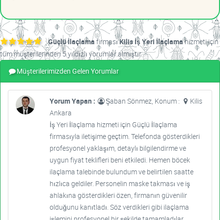
Güçlü İlaçlama
firması
Kilis İş Yeri İlaçlama
hizmeti için
tüm müşterilerinden 5 yıldızlı yorumlar almıştır.
Müşterilerimizden Gelen Yorumlar
Yorum Yapan :
Şaban Sönmez, Konum :
Kilis
Ankara
İş Yeri İlaçlama hizmeti için Güçlü İlaçlama
firmasıyla iletişime geçtim. Telefonda gösterdikleri
profesyonel yaklaşım, detaylı bilgilendirme ve
uygun fiyat teklifleri beni etkiledi. Hemen böcek
ilaçlama talebinde bulundum ve belirtilen saatte
hızlıca geldiler. Personelin maske takması ve iş
ahlakına gösterdikleri özen, firmanın güvenilir
olduğunu kanıtladı. Söz verdikleri gibi ilaçlama
işlemini profesyonel bir şekilde tamamladılar.