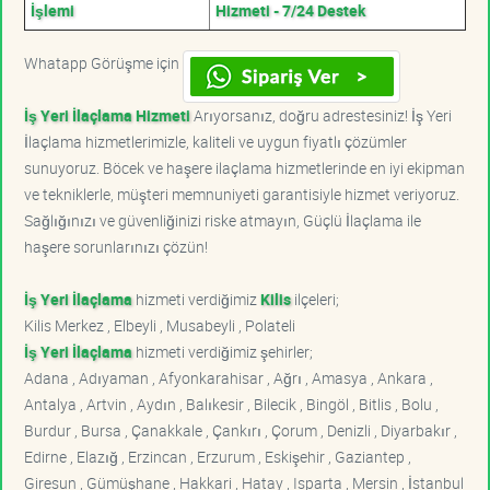
İşlemi
Hizmeti - 7/24 Destek
Whatapp Görüşme için
İş Yeri İlaçlama Hizmeti
Arıyorsanız, doğru adrestesiniz! İş Yeri
İlaçlama hizmetlerimizle, kaliteli ve uygun fiyatlı çözümler
sunuyoruz. Böcek ve haşere ilaçlama hizmetlerinde en iyi ekipman
ve tekniklerle, müşteri memnuniyeti garantisiyle hizmet veriyoruz.
Sağlığınızı ve güvenliğinizi riske atmayın, Güçlü İlaçlama ile
haşere sorunlarınızı çözün!
İş Yeri İlaçlama
hizmeti verdiğimiz
Kilis
ilçeleri;
Kilis Merkez , Elbeyli , Musabeyli , Polateli
İş Yeri İlaçlama
hizmeti verdiğimiz şehirler;
Adana , Adıyaman , Afyonkarahisar , Ağrı , Amasya , Ankara ,
Antalya , Artvin , Aydın , Balıkesir , Bilecik , Bingöl , Bitlis , Bolu ,
Burdur , Bursa , Çanakkale , Çankırı , Çorum , Denizli , Diyarbakır ,
Edirne , Elazığ , Erzincan , Erzurum , Eskişehir , Gaziantep ,
Giresun , Gümüşhane , Hakkari , Hatay , Isparta , Mersin , İstanbul