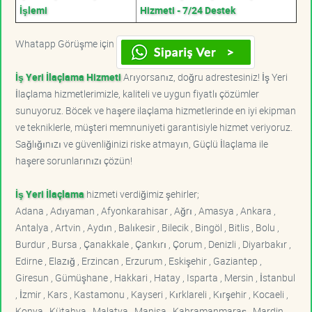
İşlemi
Hizmeti - 7/24 Destek
Whatapp Görüşme için
İş Yeri İlaçlama Hizmeti
Arıyorsanız, doğru adrestesiniz! İş Yeri
İlaçlama hizmetlerimizle, kaliteli ve uygun fiyatlı çözümler
sunuyoruz. Böcek ve haşere ilaçlama hizmetlerinde en iyi ekipman
ve tekniklerle, müşteri memnuniyeti garantisiyle hizmet veriyoruz.
Sağlığınızı ve güvenliğinizi riske atmayın, Güçlü İlaçlama ile
haşere sorunlarınızı çözün!
İş Yeri İlaçlama
hizmeti verdiğimiz şehirler;
Adana , Adıyaman , Afyonkarahisar , Ağrı , Amasya , Ankara ,
Antalya , Artvin , Aydın , Balıkesir , Bilecik , Bingöl , Bitlis , Bolu ,
Burdur , Bursa , Çanakkale , Çankırı , Çorum , Denizli , Diyarbakır ,
Edirne , Elazığ , Erzincan , Erzurum , Eskişehir , Gaziantep ,
Giresun , Gümüşhane , Hakkari , Hatay , Isparta , Mersin , İstanbul
, İzmir , Kars , Kastamonu , Kayseri , Kırklareli , Kırşehir , Kocaeli ,
Konya , Kütahya , Malatya , Manisa , Kahramanmaraş , Mardin ,