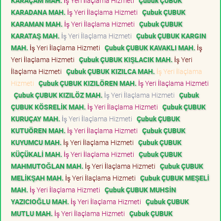
KARAÇAM MAH.
İş Yeri İlaçlama Hizmeti
Çubuk ÇUBUK
KARADANA MAH.
İş Yeri İlaçlama Hizmeti
Çubuk ÇUBUK
KARAMAN MAH.
İş Yeri İlaçlama Hizmeti
Çubuk ÇUBUK
KARATAŞ MAH.
İş Yeri İlaçlama Hizmeti
Çubuk ÇUBUK KARGIN
MAH.
İş Yeri İlaçlama Hizmeti
Çubuk ÇUBUK KAVAKLI MAH.
İş
Yeri İlaçlama Hizmeti
Çubuk ÇUBUK KIŞLACIK MAH.
İş Yeri
İlaçlama Hizmeti
Çubuk ÇUBUK KIZILCA MAH.
İş Yeri İlaçlama
Hizmeti
Çubuk ÇUBUK KIZILÖREN MAH.
İş Yeri İlaçlama Hizmeti
Çubuk ÇUBUK KIZILÖZ MAH.
İş Yeri İlaçlama Hizmeti
Çubuk
ÇUBUK KÖSRELİK MAH.
İş Yeri İlaçlama Hizmeti
Çubuk ÇUBUK
KURUÇAY MAH.
İş Yeri İlaçlama Hizmeti
Çubuk ÇUBUK
KUTUÖREN MAH.
İş Yeri İlaçlama Hizmeti
Çubuk ÇUBUK
KUYUMCU MAH.
İş Yeri İlaçlama Hizmeti
Çubuk ÇUBUK
KÜÇÜKALİ MAH.
İş Yeri İlaçlama Hizmeti
Çubuk ÇUBUK
MAHMUTOĞLAN MAH.
İş Yeri İlaçlama Hizmeti
Çubuk ÇUBUK
MELİKŞAH MAH.
İş Yeri İlaçlama Hizmeti
Çubuk ÇUBUK MEŞELİ
MAH.
İş Yeri İlaçlama Hizmeti
Çubuk ÇUBUK MUHSİN
YAZICIOĞLU MAH.
İş Yeri İlaçlama Hizmeti
Çubuk ÇUBUK
MUTLU MAH.
İş Yeri İlaçlama Hizmeti
Çubuk ÇUBUK