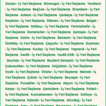
Sincan - İş Yeri İlaçlama
Etimesgut - İş Yeri İlaçlama
Yenikent
- İş Yeri İlaçlama
Bağlıca - İş Yeri İlaçlama
Elvankent - İş Yeri
İlaçlama
Ankara - İş Yeri İlaçlama
Çankaya - İş Yeri İlaçlama
Keçiören - İş Yeri İlaçlama
Dikmen - İş Yeri İlaçlama
Balgat -
İş Yeri İlaçlama
Gölbaşı - İş Yeri İlaçlama
Yenimahalle - İş
Yeri İlaçlama
Demetevler - İş Yeri İlaçlama
Şentepe - İş Yeri
İlaçlama
Ostim - İş Yeri İlaçlama
Batıkent - İş Yeri İlaçlama
Ümitköy - İş Yeri İlaçlama
Çayyolu - İş Yeri İlaçlama
Eryaman
- İş Yeri İlaçlama
Kızılay - İş Yeri İlaçlama
Yapracık - İş Yeri
İlaçlama
İvedik - İş Yeri İlaçlama
İvedik OSB - İş Yeri İlaçlama
Şaşmaz - İş Yeri İlaçlama
Başkent Sanayisi - İş Yeri İlaçlama
Çukurambar - İş Yeri İlaçlama
Söğütözü - İş Yeri İlaçlama
İncek - İş Yeri İlaçlama
Siteler - İş Yeri İlaçlama
Mamak - İş
Yeri İlaçlama
Çubuk - İş Yeri İlaçlama
Beştepe - İş Yeri
İlaçlama
Pursaklar - İş Yeri İlaçlama
Akyurt - İş Yeri İlaçlama
Kazan - İş Yeri İlaçlama
Çamlıdere - İş Yeri İlaçlama
Polatlı -
İş Yeri İlaçlama
Kızılcahamam - İş Yeri İlaçlama
Sıhhiye - İş
Yeri İlaçlama
Kalecik - İş Yeri İlaçlama
Altındağ - İş Yeri
İlaçlama
Ayaş - İş Yeri İlaçlama
Baypazarı - İş Yeri İlaçlama