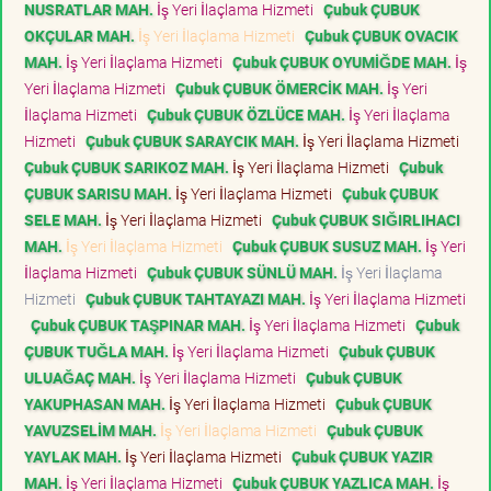
NUSRATLAR MAH.
İş Yeri İlaçlama Hizmeti
Çubuk ÇUBUK
OKÇULAR MAH.
İş Yeri İlaçlama Hizmeti
Çubuk ÇUBUK OVACIK
MAH.
İş Yeri İlaçlama Hizmeti
Çubuk ÇUBUK OYUMİĞDE MAH.
İş
Yeri İlaçlama Hizmeti
Çubuk ÇUBUK ÖMERCİK MAH.
İş Yeri
İlaçlama Hizmeti
Çubuk ÇUBUK ÖZLÜCE MAH.
İş Yeri İlaçlama
Hizmeti
Çubuk ÇUBUK SARAYCIK MAH.
İş Yeri İlaçlama Hizmeti
Çubuk ÇUBUK SARIKOZ MAH.
İş Yeri İlaçlama Hizmeti
Çubuk
ÇUBUK SARISU MAH.
İş Yeri İlaçlama Hizmeti
Çubuk ÇUBUK
SELE MAH.
İş Yeri İlaçlama Hizmeti
Çubuk ÇUBUK SIĞIRLIHACI
MAH.
İş Yeri İlaçlama Hizmeti
Çubuk ÇUBUK SUSUZ MAH.
İş Yeri
İlaçlama Hizmeti
Çubuk ÇUBUK SÜNLÜ MAH.
İş Yeri İlaçlama
Hizmeti
Çubuk ÇUBUK TAHTAYAZI MAH.
İş Yeri İlaçlama Hizmeti
Çubuk ÇUBUK TAŞPINAR MAH.
İş Yeri İlaçlama Hizmeti
Çubuk
ÇUBUK TUĞLA MAH.
İş Yeri İlaçlama Hizmeti
Çubuk ÇUBUK
ULUAĞAÇ MAH.
İş Yeri İlaçlama Hizmeti
Çubuk ÇUBUK
YAKUPHASAN MAH.
İş Yeri İlaçlama Hizmeti
Çubuk ÇUBUK
YAVUZSELİM MAH.
İş Yeri İlaçlama Hizmeti
Çubuk ÇUBUK
YAYLAK MAH.
İş Yeri İlaçlama Hizmeti
Çubuk ÇUBUK YAZIR
MAH.
İş Yeri İlaçlama Hizmeti
Çubuk ÇUBUK YAZLICA MAH.
İş