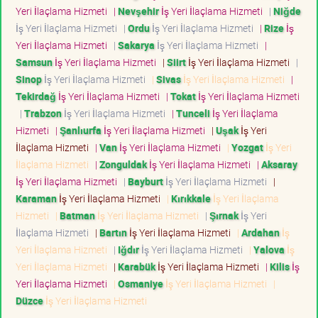
Yeri İlaçlama Hizmeti
|
Nevşehir
İş Yeri İlaçlama Hizmeti
|
Niğde
İş Yeri İlaçlama Hizmeti
|
Ordu
İş Yeri İlaçlama Hizmeti
|
Rize
İş
Yeri İlaçlama Hizmeti
|
Sakarya
İş Yeri İlaçlama Hizmeti
|
Samsun
İş Yeri İlaçlama Hizmeti
|
Siirt
İş Yeri İlaçlama Hizmeti
|
Sinop
İş Yeri İlaçlama Hizmeti
|
Sivas
İş Yeri İlaçlama Hizmeti
|
Tekirdağ
İş Yeri İlaçlama Hizmeti
|
Tokat
İş Yeri İlaçlama Hizmeti
|
Trabzon
İş Yeri İlaçlama Hizmeti
|
Tunceli
İş Yeri İlaçlama
Hizmeti
|
Şanlıurfa
İş Yeri İlaçlama Hizmeti
|
Uşak
İş Yeri
İlaçlama Hizmeti
|
Van
İş Yeri İlaçlama Hizmeti
|
Yozgat
İş Yeri
İlaçlama Hizmeti
|
Zonguldak
İş Yeri İlaçlama Hizmeti
|
Aksaray
İş Yeri İlaçlama Hizmeti
|
Bayburt
İş Yeri İlaçlama Hizmeti
|
Karaman
İş Yeri İlaçlama Hizmeti
|
Kırıkkale
İş Yeri İlaçlama
Hizmeti
|
Batman
İş Yeri İlaçlama Hizmeti
|
Şırnak
İş Yeri
İlaçlama Hizmeti
|
Bartın
İş Yeri İlaçlama Hizmeti
|
Ardahan
İş
Yeri İlaçlama Hizmeti
|
Iğdır
İş Yeri İlaçlama Hizmeti
|
Yalova
İş
Yeri İlaçlama Hizmeti
|
Karabük
İş Yeri İlaçlama Hizmeti
|
Kilis
İş
Yeri İlaçlama Hizmeti
|
Osmaniye
İş Yeri İlaçlama Hizmeti
|
Düzce
İş Yeri İlaçlama Hizmeti