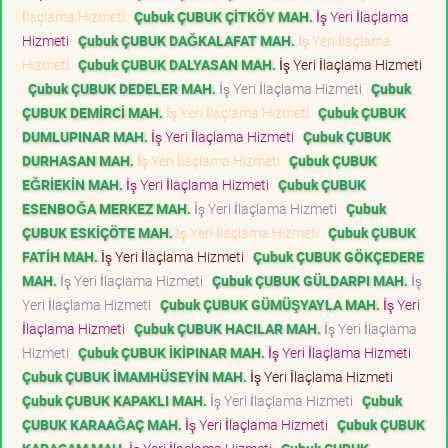
İlaçlama Hizmeti
Çubuk ÇUBUK ÇİTKÖY MAH.
İş Yeri İlaçlama
Hizmeti
Çubuk ÇUBUK DAĞKALAFAT MAH.
İş Yeri İlaçlama
Hizmeti
Çubuk ÇUBUK DALYASAN MAH.
İş Yeri İlaçlama Hizmeti
Çubuk ÇUBUK DEDELER MAH.
İş Yeri İlaçlama Hizmeti
Çubuk
ÇUBUK DEMİRCİ MAH.
İş Yeri İlaçlama Hizmeti
Çubuk ÇUBUK
DUMLUPINAR MAH.
İş Yeri İlaçlama Hizmeti
Çubuk ÇUBUK
DURHASAN MAH.
İş Yeri İlaçlama Hizmeti
Çubuk ÇUBUK
EĞRİEKİN MAH.
İş Yeri İlaçlama Hizmeti
Çubuk ÇUBUK
ESENBOĞA MERKEZ MAH.
İş Yeri İlaçlama Hizmeti
Çubuk
ÇUBUK ESKİÇÖTE MAH.
İş Yeri İlaçlama Hizmeti
Çubuk ÇUBUK
FATİH MAH.
İş Yeri İlaçlama Hizmeti
Çubuk ÇUBUK GÖKÇEDERE
MAH.
İş Yeri İlaçlama Hizmeti
Çubuk ÇUBUK GÜLDARPI MAH.
İş
Yeri İlaçlama Hizmeti
Çubuk ÇUBUK GÜMÜŞYAYLA MAH.
İş Yeri
İlaçlama Hizmeti
Çubuk ÇUBUK HACILAR MAH.
İş Yeri İlaçlama
Hizmeti
Çubuk ÇUBUK İKİPINAR MAH.
İş Yeri İlaçlama Hizmeti
Çubuk ÇUBUK İMAMHÜSEYİN MAH.
İş Yeri İlaçlama Hizmeti
Çubuk ÇUBUK KAPAKLI MAH.
İş Yeri İlaçlama Hizmeti
Çubuk
ÇUBUK KARAAĞAÇ MAH.
İş Yeri İlaçlama Hizmeti
Çubuk ÇUBUK