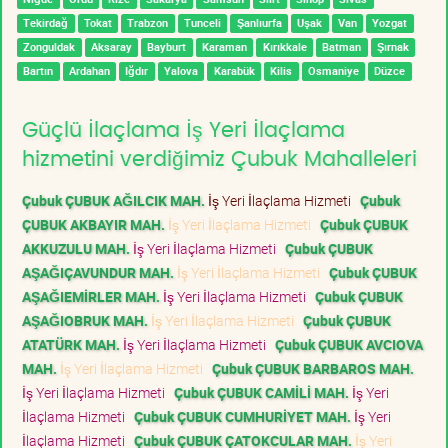
Tekirdağ
Tokat
Trabzon
Tunceli
Şanlıurfa
Uşak
Van
Yozgat
Zonguldak
Aksaray
Bayburt
Karaman
Kırıkkale
Batman
Şırnak
Bartın
Ardahan
Iğdır
Yalova
Karabük
Kilis
Osmaniye
Düzce
Güçlü İlaçlama İş Yeri İlaçlama
hizmetini verdiğimiz Çubuk Mahalleleri
Çubuk ÇUBUK AĞILCIK MAH.
İş Yeri İlaçlama Hizmeti
Çubuk
ÇUBUK AKBAYIR MAH.
İş Yeri İlaçlama Hizmeti
Çubuk ÇUBUK
AKKUZULU MAH.
İş Yeri İlaçlama Hizmeti
Çubuk ÇUBUK
AŞAĞIÇAVUNDUR MAH.
İş Yeri İlaçlama Hizmeti
Çubuk ÇUBUK
AŞAĞIEMİRLER MAH.
İş Yeri İlaçlama Hizmeti
Çubuk ÇUBUK
AŞAĞIOBRUK MAH.
İş Yeri İlaçlama Hizmeti
Çubuk ÇUBUK
ATATÜRK MAH.
İş Yeri İlaçlama Hizmeti
Çubuk ÇUBUK AVCIOVA
MAH.
İş Yeri İlaçlama Hizmeti
Çubuk ÇUBUK BARBAROS MAH.
İş Yeri İlaçlama Hizmeti
Çubuk ÇUBUK CAMİLİ MAH.
İş Yeri
İlaçlama Hizmeti
Çubuk ÇUBUK CUMHURİYET MAH.
İş Yeri
İlaçlama Hizmeti
Çubuk ÇUBUK ÇATOKCULAR MAH.
İş Yeri