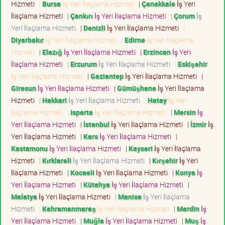
Hizmeti
|
Bursa
İş Yeri İlaçlama Hizmeti
|
Çanakkale
İş Yeri
İlaçlama Hizmeti
|
Çankırı
İş Yeri İlaçlama Hizmeti
|
Çorum
İş
Yeri İlaçlama Hizmeti
|
Denizli
İş Yeri İlaçlama Hizmeti
|
Diyarbakır
İş Yeri İlaçlama Hizmeti
|
Edirne
İş Yeri İlaçlama
Hizmeti
|
Elazığ
İş Yeri İlaçlama Hizmeti
|
Erzincan
İş Yeri
İlaçlama Hizmeti
|
Erzurum
İş Yeri İlaçlama Hizmeti
|
Eskişehir
İş Yeri İlaçlama Hizmeti
|
Gaziantep
İş Yeri İlaçlama Hizmeti
|
Giresun
İş Yeri İlaçlama Hizmeti
|
Gümüşhane
İş Yeri İlaçlama
Hizmeti
|
Hakkari
İş Yeri İlaçlama Hizmeti
|
Hatay
İş Yeri
İlaçlama Hizmeti
|
Isparta
İş Yeri İlaçlama Hizmeti
|
Mersin
İş
Yeri İlaçlama Hizmeti
|
İstanbul
İş Yeri İlaçlama Hizmeti
|
İzmir
İş
Yeri İlaçlama Hizmeti
|
Kars
İş Yeri İlaçlama Hizmeti
|
Kastamonu
İş Yeri İlaçlama Hizmeti
|
Kayseri
İş Yeri İlaçlama
Hizmeti
|
Kırklareli
İş Yeri İlaçlama Hizmeti
|
Kırşehir
İş Yeri
İlaçlama Hizmeti
|
Kocaeli
İş Yeri İlaçlama Hizmeti
|
Konya
İş
Yeri İlaçlama Hizmeti
|
Kütahya
İş Yeri İlaçlama Hizmeti
|
Malatya
İş Yeri İlaçlama Hizmeti
|
Manisa
İş Yeri İlaçlama
Hizmeti
|
Kahramanmaraş
İş Yeri İlaçlama Hizmeti
|
Mardin
İş
Yeri İlaçlama Hizmeti
|
Muğla
İş Yeri İlaçlama Hizmeti
|
Muş
İş