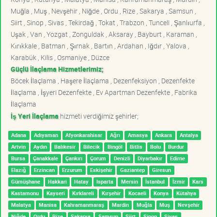
Muğla , Muş , Nevşehir , Niğde , Ordu , Rize , Sakarya , Samsun ,
Siirt , Sinop , Sivas , Tekirdağ , Tokat , Trabzon , Tunceli , Şanlıurfa ,
Uşak , Van , Yozgat , Zonguldak , Aksaray , Bayburt , Karaman ,
Kırıkkale , Batman , Şırnak , Bartın , Ardahan , Iğdır , Yalova ,
Karabük , Kilis , Osmaniye , Düzce
Güçlü İlaçlama Hizmetlerimiz;
Böcek İlaçlama , Haşere İlaçlama , Dezenfeksiyon , Dezenfekte
İlaçlama , İşyeri Dezenfekte , Ev Apartman Dezenfekte , Fabrika
İlaçlama
İş Yeri İlaçlama
hizmeti verdiğimiz şehirler;
Adana
Adıyaman
Afyonkarahisar
Ağrı
Amasya
Ankara
Antalya
Artvin
Aydın
Balıkesir
Bilecik
Bingöl
Bitlis
Bolu
Burdur
Bursa
Çanakkale
Çankırı
Çorum
Denizli
Diyarbakır
Edirne
Elazığ
Erzincan
Erzurum
Eskişehir
Gaziantep
Giresun
Gümüşhane
Hakkari
Hatay
Isparta
Mersin
İstanbul
İzmir
Kars
Kastamonu
Kayseri
Kırklareli
Kırşehir
Kocaeli
Konya
Kütahya
Malatya
Manisa
Kahramanmaraş
Mardin
Muğla
Muş
Nevşehir
Niğde
Ordu
Rize
Sakarya
Samsun
Siirt
Sinop
Sivas