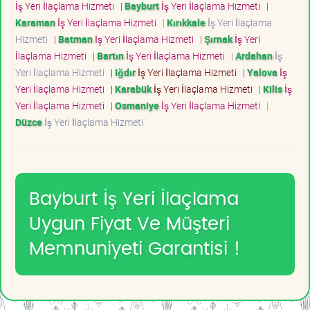
İş Yeri İlaçlama Hizmeti
|
Bayburt
İş Yeri İlaçlama Hizmeti
|
Karaman
İş Yeri İlaçlama Hizmeti
|
Kırıkkale
İş Yeri İlaçlama
Hizmeti
|
Batman
İş Yeri İlaçlama Hizmeti
|
Şırnak
İş Yeri
İlaçlama Hizmeti
|
Bartın
İş Yeri İlaçlama Hizmeti
|
Ardahan
İş
Yeri İlaçlama Hizmeti
|
Iğdır
İş Yeri İlaçlama Hizmeti
|
Yalova
İş
Yeri İlaçlama Hizmeti
|
Karabük
İş Yeri İlaçlama Hizmeti
|
Kilis
İş
Yeri İlaçlama Hizmeti
|
Osmaniye
İş Yeri İlaçlama Hizmeti
|
Düzce
İş Yeri İlaçlama Hizmeti
Bayburt İş Yeri İlaçlama
Uygun Fiyat Ve Müşteri
Memnuniyeti Garantisi !