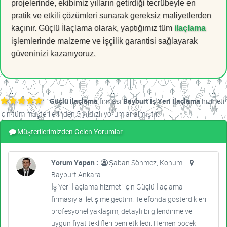
projelerinde, ekibimiz yılların getirdiği tecrübeyle en
pratik ve etkili çözümleri sunarak gereksiz maliyetlerden
kaçınır. Güçlü İlaçlama olarak, yaptığımız tüm
ilaçlama
işlemlerinde malzeme ve işçilik garantisi sağlayarak
güveninizi kazanıyoruz.
Güçlü İlaçlama
firması
Bayburt İş Yeri İlaçlama
hizmeti
için tüm müşterilerinden 5 yıldızlı yorumlar almıştır.
Müşterilerimizden Gelen Yorumlar
Yorum Yapan :
Şaban Sönmez, Konum :
Bayburt Ankara
İş Yeri İlaçlama hizmeti için Güçlü İlaçlama
firmasıyla iletişime geçtim. Telefonda gösterdikleri
profesyonel yaklaşım, detaylı bilgilendirme ve
uygun fiyat teklifleri beni etkiledi. Hemen böcek