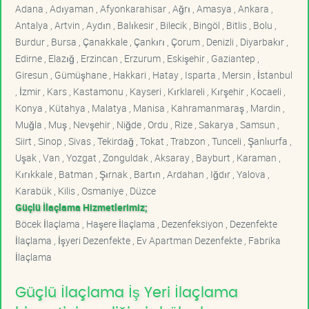
Adana , Adıyaman , Afyonkarahisar , Ağrı , Amasya , Ankara ,
Antalya , Artvin , Aydın , Balıkesir , Bilecik , Bingöl , Bitlis , Bolu ,
Burdur , Bursa , Çanakkale , Çankırı , Çorum , Denizli , Diyarbakır ,
Edirne , Elazığ , Erzincan , Erzurum , Eskişehir , Gaziantep ,
Giresun , Gümüşhane , Hakkari , Hatay , Isparta , Mersin , İstanbul
, İzmir , Kars , Kastamonu , Kayseri , Kırklareli , Kırşehir , Kocaeli ,
Konya , Kütahya , Malatya , Manisa , Kahramanmaraş , Mardin ,
Muğla , Muş , Nevşehir , Niğde , Ordu , Rize , Sakarya , Samsun ,
Siirt , Sinop , Sivas , Tekirdağ , Tokat , Trabzon , Tunceli , Şanlıurfa ,
Uşak , Van , Yozgat , Zonguldak , Aksaray , Bayburt , Karaman ,
Kırıkkale , Batman , Şırnak , Bartın , Ardahan , Iğdır , Yalova ,
Karabük , Kilis , Osmaniye , Düzce
Güçlü İlaçlama Hizmetlerimiz;
Böcek İlaçlama , Haşere İlaçlama , Dezenfeksiyon , Dezenfekte
İlaçlama , İşyeri Dezenfekte , Ev Apartman Dezenfekte , Fabrika
İlaçlama
Güçlü İlaçlama İş Yeri İlaçlama