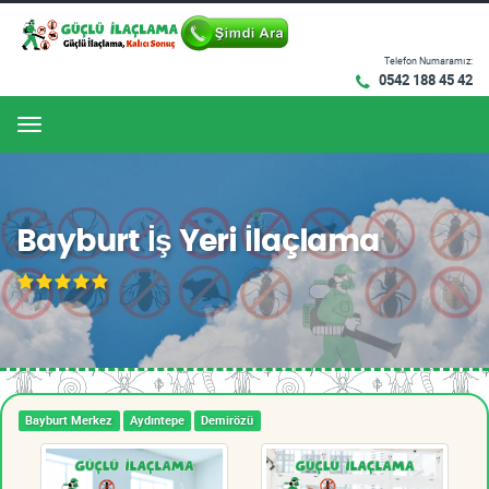
Telefon Numaramız:
0542 188 45 42
Menu
Bayburt İş Yeri İlaçlama
Bayburt Merkez
Aydıntepe
Demirözü