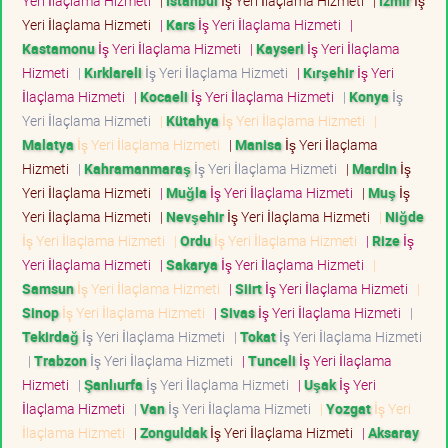
Yeri İlaçlama Hizmeti
|
İstanbul
İş Yeri İlaçlama Hizmeti
|
İzmir
İş
Yeri İlaçlama Hizmeti
|
Kars
İş Yeri İlaçlama Hizmeti
|
Kastamonu
İş Yeri İlaçlama Hizmeti
|
Kayseri
İş Yeri İlaçlama
Hizmeti
|
Kırklareli
İş Yeri İlaçlama Hizmeti
|
Kırşehir
İş Yeri
İlaçlama Hizmeti
|
Kocaeli
İş Yeri İlaçlama Hizmeti
|
Konya
İş
Yeri İlaçlama Hizmeti
|
Kütahya
İş Yeri İlaçlama Hizmeti
|
Malatya
İş Yeri İlaçlama Hizmeti
|
Manisa
İş Yeri İlaçlama
Hizmeti
|
Kahramanmaraş
İş Yeri İlaçlama Hizmeti
|
Mardin
İş
Yeri İlaçlama Hizmeti
|
Muğla
İş Yeri İlaçlama Hizmeti
|
Muş
İş
Yeri İlaçlama Hizmeti
|
Nevşehir
İş Yeri İlaçlama Hizmeti
|
Niğde
İş Yeri İlaçlama Hizmeti
|
Ordu
İş Yeri İlaçlama Hizmeti
|
Rize
İş
Yeri İlaçlama Hizmeti
|
Sakarya
İş Yeri İlaçlama Hizmeti
|
Samsun
İş Yeri İlaçlama Hizmeti
|
Siirt
İş Yeri İlaçlama Hizmeti
|
Sinop
İş Yeri İlaçlama Hizmeti
|
Sivas
İş Yeri İlaçlama Hizmeti
|
Tekirdağ
İş Yeri İlaçlama Hizmeti
|
Tokat
İş Yeri İlaçlama Hizmeti
|
Trabzon
İş Yeri İlaçlama Hizmeti
|
Tunceli
İş Yeri İlaçlama
Hizmeti
|
Şanlıurfa
İş Yeri İlaçlama Hizmeti
|
Uşak
İş Yeri
İlaçlama Hizmeti
|
Van
İş Yeri İlaçlama Hizmeti
|
Yozgat
İş Yeri
İlaçlama Hizmeti
|
Zonguldak
İş Yeri İlaçlama Hizmeti
|
Aksaray