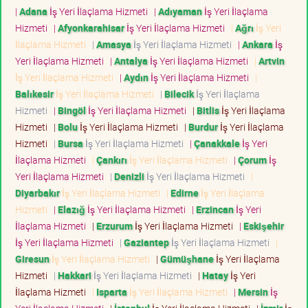
|
Adana
İş Yeri İlaçlama Hizmeti
|
Adıyaman
İş Yeri İlaçlama
Hizmeti
|
Afyonkarahisar
İş Yeri İlaçlama Hizmeti
|
Ağrı
İş Yeri
İlaçlama Hizmeti
|
Amasya
İş Yeri İlaçlama Hizmeti
|
Ankara
İş
Yeri İlaçlama Hizmeti
|
Antalya
İş Yeri İlaçlama Hizmeti
|
Artvin
İş Yeri İlaçlama Hizmeti
|
Aydın
İş Yeri İlaçlama Hizmeti
|
Balıkesir
İş Yeri İlaçlama Hizmeti
|
Bilecik
İş Yeri İlaçlama
Hizmeti
|
Bingöl
İş Yeri İlaçlama Hizmeti
|
Bitlis
İş Yeri İlaçlama
Hizmeti
|
Bolu
İş Yeri İlaçlama Hizmeti
|
Burdur
İş Yeri İlaçlama
Hizmeti
|
Bursa
İş Yeri İlaçlama Hizmeti
|
Çanakkale
İş Yeri
İlaçlama Hizmeti
|
Çankırı
İş Yeri İlaçlama Hizmeti
|
Çorum
İş
Yeri İlaçlama Hizmeti
|
Denizli
İş Yeri İlaçlama Hizmeti
|
Diyarbakır
İş Yeri İlaçlama Hizmeti
|
Edirne
İş Yeri İlaçlama
Hizmeti
|
Elazığ
İş Yeri İlaçlama Hizmeti
|
Erzincan
İş Yeri
İlaçlama Hizmeti
|
Erzurum
İş Yeri İlaçlama Hizmeti
|
Eskişehir
İş Yeri İlaçlama Hizmeti
|
Gaziantep
İş Yeri İlaçlama Hizmeti
|
Giresun
İş Yeri İlaçlama Hizmeti
|
Gümüşhane
İş Yeri İlaçlama
Hizmeti
|
Hakkari
İş Yeri İlaçlama Hizmeti
|
Hatay
İş Yeri
İlaçlama Hizmeti
|
Isparta
İş Yeri İlaçlama Hizmeti
|
Mersin
İş