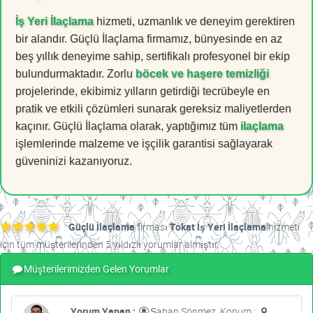
İş Yeri İlaçlama
hizmeti, uzmanlık ve deneyim gerektiren
bir alandır. Güçlü İlaçlama firmamız, bünyesinde en az
beş yıllık deneyime sahip, sertifikalı profesyonel bir ekip
bulundurmaktadır. Zorlu
böcek ve haşere temizliği
projelerinde, ekibimiz yılların getirdiği tecrübeyle en
pratik ve etkili çözümleri sunarak gereksiz maliyetlerden
kaçınır. Güçlü İlaçlama olarak, yaptığımız tüm
ilaçlama
işlemlerinde malzeme ve işçilik garantisi sağlayarak
güveninizi kazanıyoruz.
Güçlü İlaçlama
firması
Tokat İş Yeri İlaçlama
hizmeti
için tüm müşterilerinden 5 yıldızlı yorumlar almıştır.
Müşterilerimizden Gelen Yorumlar
Yorum Yapan :
Şaban Sönmez, Konum :