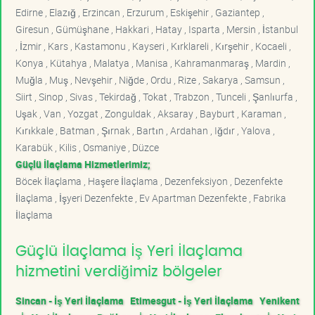
Edirne , Elazığ , Erzincan , Erzurum , Eskişehir , Gaziantep ,
Giresun , Gümüşhane , Hakkari , Hatay , Isparta , Mersin , İstanbul
, İzmir , Kars , Kastamonu , Kayseri , Kırklareli , Kırşehir , Kocaeli ,
Konya , Kütahya , Malatya , Manisa , Kahramanmaraş , Mardin ,
Muğla , Muş , Nevşehir , Niğde , Ordu , Rize , Sakarya , Samsun ,
Siirt , Sinop , Sivas , Tekirdağ , Tokat , Trabzon , Tunceli , Şanlıurfa ,
Uşak , Van , Yozgat , Zonguldak , Aksaray , Bayburt , Karaman ,
Kırıkkale , Batman , Şırnak , Bartın , Ardahan , Iğdır , Yalova ,
Karabük , Kilis , Osmaniye , Düzce
Güçlü İlaçlama Hizmetlerimiz;
Böcek İlaçlama , Haşere İlaçlama , Dezenfeksiyon , Dezenfekte
İlaçlama , İşyeri Dezenfekte , Ev Apartman Dezenfekte , Fabrika
İlaçlama
Güçlü İlaçlama İş Yeri İlaçlama
hizmetini verdiğimiz bölgeler
Sincan - İş Yeri İlaçlama
Etimesgut - İş Yeri İlaçlama
Yenikent