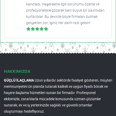
kanıtladı. Haşerelerle ilgili sorunumu özenle ve
profesyonellikle çözerek beni büyük bir sıkıntıdan
kurtardılar. Bu devirde böyle firmaları bulmak
gerçekten zor; işiniz her daim rast gelsin!
HAKKIMIZDA
GÜÇLÜ İLAÇLAMA
Uzun yıllardır sektörde faaliyet gösteren, müşteri
memnuniyetini ön planda tutarak kaliteli ve uygun fiyatlı böcek ve
haşere ilaçlama hizmetleri sunan bir firmadır. Profesyonel
ekibimizle, zararlılarla mücadele konusunda uzman çözümler
sunarak, ev ve iş yerlerinizde sağlıklı ve güvenli ortamlar
oluşturmayı hedefliyoruz.