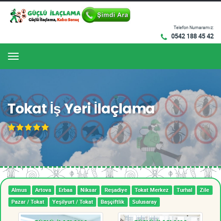
Telefon Numaramız:
0542 188 45 42
Menu
Tokat İş Yeri İlaçlama
Almus
Artova
Erbaa
Niksar
Reşadiye
Tokat Merkez
Turhal
Zile
Pazar / Tokat
Yeşilyurt / Tokat
Başçiftlik
Sulusaray