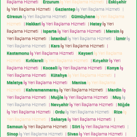
İlaçlama Hizmeti
|
Erzurum
İş Yeri İlaçlama Hizmeti
|
Eskişehir
İş Yeri İlaçlama Hizmeti
|
Gaziantep
İş Yeri İlaçlama Hizmeti
|
Giresun
İş Yeri İlaçlama Hizmeti
|
Gümüşhane
İş Yeri İlaçlama
Hizmeti
|
Hakkari
İş Yeri İlaçlama Hizmeti
|
Hatay
İş Yeri
İlaçlama Hizmeti
|
Isparta
İş Yeri İlaçlama Hizmeti
|
Mersin
İş
Yeri İlaçlama Hizmeti
|
İstanbul
İş Yeri İlaçlama Hizmeti
|
İzmir
İş
Yeri İlaçlama Hizmeti
|
Kars
İş Yeri İlaçlama Hizmeti
|
Kastamonu
İş Yeri İlaçlama Hizmeti
|
Kayseri
İş Yeri İlaçlama
Hizmeti
|
Kırklareli
İş Yeri İlaçlama Hizmeti
|
Kırşehir
İş Yeri
İlaçlama Hizmeti
|
Kocaeli
İş Yeri İlaçlama Hizmeti
|
Konya
İş
Yeri İlaçlama Hizmeti
|
Kütahya
İş Yeri İlaçlama Hizmeti
|
Malatya
İş Yeri İlaçlama Hizmeti
|
Manisa
İş Yeri İlaçlama
Hizmeti
|
Kahramanmaraş
İş Yeri İlaçlama Hizmeti
|
Mardin
İş
Yeri İlaçlama Hizmeti
|
Muğla
İş Yeri İlaçlama Hizmeti
|
Muş
İş
Yeri İlaçlama Hizmeti
|
Nevşehir
İş Yeri İlaçlama Hizmeti
|
Niğde
İş Yeri İlaçlama Hizmeti
|
Ordu
İş Yeri İlaçlama Hizmeti
|
Rize
İş
Yeri İlaçlama Hizmeti
|
Sakarya
İş Yeri İlaçlama Hizmeti
|
Samsun
İş Yeri İlaçlama Hizmeti
|
Siirt
İş Yeri İlaçlama Hizmeti
|
Sinop
İş Yeri İlaçlama Hizmeti
|
Sivas
İş Yeri İlaçlama Hizmeti
|