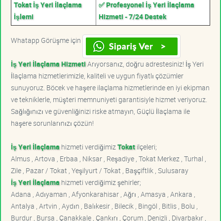
Tokat İş Yeri İlaçlama
✅ Profesyonel İş Yeri İlaçlama
İşlemi
Hizmeti - 7/24 Destek
Whatapp Görüşme için
İş Yeri İlaçlama Hizmeti
Arıyorsanız, doğru adrestesiniz! İş Yeri
İlaçlama hizmetlerimizle, kaliteli ve uygun fiyatlı çözümler
sunuyoruz. Böcek ve haşere ilaçlama hizmetlerinde en iyi ekipman
ve tekniklerle, müşteri memnuniyeti garantisiyle hizmet veriyoruz.
Sağlığınızı ve güvenliğinizi riske atmayın, Güçlü İlaçlama ile
haşere sorunlarınızı çözün!
İş Yeri İlaçlama
hizmeti verdiğimiz
Tokat
ilçeleri;
Almus , Artova , Erbaa , Niksar , Reşadiye , Tokat Merkez , Turhal ,
Zile , Pazar / Tokat , Yeşilyurt / Tokat , Başçiftlik , Sulusaray
İş Yeri İlaçlama
hizmeti verdiğimiz şehirler;
Adana , Adıyaman , Afyonkarahisar , Ağrı , Amasya , Ankara ,
Antalya , Artvin , Aydın , Balıkesir , Bilecik , Bingöl , Bitlis , Bolu ,
Burdur , Bursa , Çanakkale , Çankırı , Çorum , Denizli , Diyarbakır ,