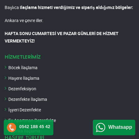
Başlıca
ilaçlama hizmeti verdiğimiz ve sipariş aldığımız bölgeler:
Ankara ve çevre iller.
HAFTA SONU CUMARTESİ VE PAZAR GÜNLERİ DE HİZMET
VERMEKTEYİZ!
HİZMETLERİMİZ
Böcek İlaçlama
Haşere İlaçlama
Dezenfeksiyon
Dezenfekte İlaçlama
İşyeri Dezenfekte
Ev Apartman Dezenfekte
0542 188 45 42
Whatsapp
Fabrika İlaçlama
HAŞERE TÜRLERİ