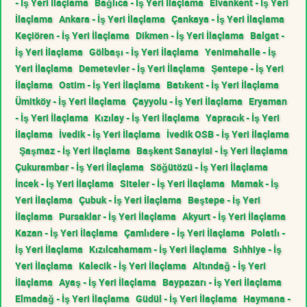
- İş Yeri İlaçlama
Bağlıca - İş Yeri İlaçlama
Elvankent - İş Yeri
İlaçlama
Ankara - İş Yeri İlaçlama
Çankaya - İş Yeri İlaçlama
Keçiören - İş Yeri İlaçlama
Dikmen - İş Yeri İlaçlama
Balgat -
İş Yeri İlaçlama
Gölbaşı - İş Yeri İlaçlama
Yenimahalle - İş
Yeri İlaçlama
Demetevler - İş Yeri İlaçlama
Şentepe - İş Yeri
İlaçlama
Ostim - İş Yeri İlaçlama
Batıkent - İş Yeri İlaçlama
Ümitköy - İş Yeri İlaçlama
Çayyolu - İş Yeri İlaçlama
Eryaman
- İş Yeri İlaçlama
Kızılay - İş Yeri İlaçlama
Yapracık - İş Yeri
İlaçlama
İvedik - İş Yeri İlaçlama
İvedik OSB - İş Yeri İlaçlama
Şaşmaz - İş Yeri İlaçlama
Başkent Sanayisi - İş Yeri İlaçlama
Çukurambar - İş Yeri İlaçlama
Söğütözü - İş Yeri İlaçlama
İncek - İş Yeri İlaçlama
Siteler - İş Yeri İlaçlama
Mamak - İş
Yeri İlaçlama
Çubuk - İş Yeri İlaçlama
Beştepe - İş Yeri
İlaçlama
Pursaklar - İş Yeri İlaçlama
Akyurt - İş Yeri İlaçlama
Kazan - İş Yeri İlaçlama
Çamlıdere - İş Yeri İlaçlama
Polatlı -
İş Yeri İlaçlama
Kızılcahamam - İş Yeri İlaçlama
Sıhhiye - İş
Yeri İlaçlama
Kalecik - İş Yeri İlaçlama
Altındağ - İş Yeri
İlaçlama
Ayaş - İş Yeri İlaçlama
Baypazarı - İş Yeri İlaçlama
Elmadağ - İş Yeri İlaçlama
Güdül - İş Yeri İlaçlama
Haymana -