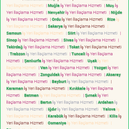
Yeri İlaçlama Hizmeti
|
Muğla
İş Yeri İlaçlama Hizmeti
|
Muş
İş
Yeri İlaçlama Hizmeti
|
Nevşehir
İş Yeri İlaçlama Hizmeti
|
Niğde
İş Yeri İlaçlama Hizmeti
|
Ordu
İş Yeri İlaçlama Hizmeti
|
Rize
İş
Yeri İlaçlama Hizmeti
|
Sakarya
İş Yeri İlaçlama Hizmeti
|
Samsun
İş Yeri İlaçlama Hizmeti
|
Siirt
İş Yeri İlaçlama Hizmeti
|
Sinop
İş Yeri İlaçlama Hizmeti
|
Sivas
İş Yeri İlaçlama Hizmeti
|
Tekirdağ
İş Yeri İlaçlama Hizmeti
|
Tokat
İş Yeri İlaçlama Hizmeti
|
Trabzon
İş Yeri İlaçlama Hizmeti
|
Tunceli
İş Yeri İlaçlama
Hizmeti
|
Şanlıurfa
İş Yeri İlaçlama Hizmeti
|
Uşak
İş Yeri
İlaçlama Hizmeti
|
Van
İş Yeri İlaçlama Hizmeti
|
Yozgat
İş Yeri
İlaçlama Hizmeti
|
Zonguldak
İş Yeri İlaçlama Hizmeti
|
Aksaray
İş Yeri İlaçlama Hizmeti
|
Bayburt
İş Yeri İlaçlama Hizmeti
|
Karaman
İş Yeri İlaçlama Hizmeti
|
Kırıkkale
İş Yeri İlaçlama
Hizmeti
|
Batman
İş Yeri İlaçlama Hizmeti
|
Şırnak
İş Yeri
İlaçlama Hizmeti
|
Bartın
İş Yeri İlaçlama Hizmeti
|
Ardahan
İş
Yeri İlaçlama Hizmeti
|
Iğdır
İş Yeri İlaçlama Hizmeti
|
Yalova
İş
Yeri İlaçlama Hizmeti
|
Karabük
İş Yeri İlaçlama Hizmeti
|
Kilis
İş
Yeri İlaçlama Hizmeti
|
Osmaniye
İş Yeri İlaçlama Hizmeti
|