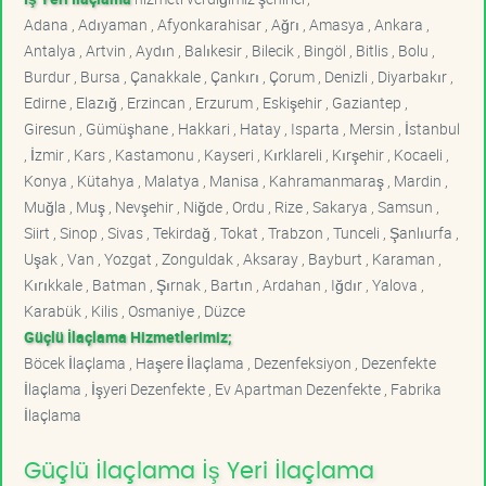
Adana , Adıyaman , Afyonkarahisar , Ağrı , Amasya , Ankara ,
Antalya , Artvin , Aydın , Balıkesir , Bilecik , Bingöl , Bitlis , Bolu ,
Burdur , Bursa , Çanakkale , Çankırı , Çorum , Denizli , Diyarbakır ,
Edirne , Elazığ , Erzincan , Erzurum , Eskişehir , Gaziantep ,
Giresun , Gümüşhane , Hakkari , Hatay , Isparta , Mersin , İstanbul
, İzmir , Kars , Kastamonu , Kayseri , Kırklareli , Kırşehir , Kocaeli ,
Konya , Kütahya , Malatya , Manisa , Kahramanmaraş , Mardin ,
Muğla , Muş , Nevşehir , Niğde , Ordu , Rize , Sakarya , Samsun ,
Siirt , Sinop , Sivas , Tekirdağ , Tokat , Trabzon , Tunceli , Şanlıurfa ,
Uşak , Van , Yozgat , Zonguldak , Aksaray , Bayburt , Karaman ,
Kırıkkale , Batman , Şırnak , Bartın , Ardahan , Iğdır , Yalova ,
Karabük , Kilis , Osmaniye , Düzce
Güçlü İlaçlama Hizmetlerimiz;
Böcek İlaçlama , Haşere İlaçlama , Dezenfeksiyon , Dezenfekte
İlaçlama , İşyeri Dezenfekte , Ev Apartman Dezenfekte , Fabrika
İlaçlama
Güçlü İlaçlama İş Yeri İlaçlama