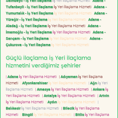
Saimbeyli - İş Yeri İlaçlama
İş Yeri İlaçlama Hizmeti
Adana -
Tufanbeyli - İş Yeri İlaçlama
İş Yeri İlaçlama Hizmeti
Adana -
Yumurtalık - İş Yeri İlaçlama
İş Yeri İlaçlama Hizmeti
Adana -
Yüreğir - İş Yeri İlaçlama
İş Yeri İlaçlama Hizmeti
Adana -
Aladağ - İş Yeri İlaçlama
İş Yeri İlaçlama Hizmeti
Adana -
İmamoğlu - İş Yeri İlaçlama
İş Yeri İlaçlama Hizmeti
Adana -
Sarıçam - İş Yeri İlaçlama
İş Yeri İlaçlama Hizmeti
Adana -
Çukurova - İş Yeri İlaçlama
İş Yeri İlaçlama Hizmeti
Güçlü İlaçlama İş Yeri İlaçlama
hizmetini verdiğimiz şehirler
|
Adana
İş Yeri İlaçlama Hizmeti
|
Adıyaman
İş Yeri İlaçlama
Hizmeti
|
Afyonkarahisar
İş Yeri İlaçlama Hizmeti
|
Ağrı
İş Yeri
İlaçlama Hizmeti
|
Amasya
İş Yeri İlaçlama Hizmeti
|
Ankara
İş
Yeri İlaçlama Hizmeti
|
Antalya
İş Yeri İlaçlama Hizmeti
|
Artvin
İş Yeri İlaçlama Hizmeti
|
Aydın
İş Yeri İlaçlama Hizmeti
|
Balıkesir
İş Yeri İlaçlama Hizmeti
|
Bilecik
İş Yeri İlaçlama
Hizmeti
|
Bingöl
İş Yeri İlaçlama Hizmeti
|
Bitlis
İş Yeri İlaçlama