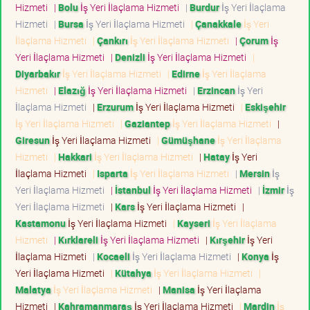
Hizmeti
|
Bolu
İş Yeri İlaçlama Hizmeti
|
Burdur
İş Yeri İlaçlama
Hizmeti
|
Bursa
İş Yeri İlaçlama Hizmeti
|
Çanakkale
İş Yeri
İlaçlama Hizmeti
|
Çankırı
İş Yeri İlaçlama Hizmeti
|
Çorum
İş
Yeri İlaçlama Hizmeti
|
Denizli
İş Yeri İlaçlama Hizmeti
|
Diyarbakır
İş Yeri İlaçlama Hizmeti
|
Edirne
İş Yeri İlaçlama
Hizmeti
|
Elazığ
İş Yeri İlaçlama Hizmeti
|
Erzincan
İş Yeri
İlaçlama Hizmeti
|
Erzurum
İş Yeri İlaçlama Hizmeti
|
Eskişehir
İş Yeri İlaçlama Hizmeti
|
Gaziantep
İş Yeri İlaçlama Hizmeti
|
Giresun
İş Yeri İlaçlama Hizmeti
|
Gümüşhane
İş Yeri İlaçlama
Hizmeti
|
Hakkari
İş Yeri İlaçlama Hizmeti
|
Hatay
İş Yeri
İlaçlama Hizmeti
|
Isparta
İş Yeri İlaçlama Hizmeti
|
Mersin
İş
Yeri İlaçlama Hizmeti
|
İstanbul
İş Yeri İlaçlama Hizmeti
|
İzmir
İş
Yeri İlaçlama Hizmeti
|
Kars
İş Yeri İlaçlama Hizmeti
|
Kastamonu
İş Yeri İlaçlama Hizmeti
|
Kayseri
İş Yeri İlaçlama
Hizmeti
|
Kırklareli
İş Yeri İlaçlama Hizmeti
|
Kırşehir
İş Yeri
İlaçlama Hizmeti
|
Kocaeli
İş Yeri İlaçlama Hizmeti
|
Konya
İş
Yeri İlaçlama Hizmeti
|
Kütahya
İş Yeri İlaçlama Hizmeti
|
Malatya
İş Yeri İlaçlama Hizmeti
|
Manisa
İş Yeri İlaçlama
Hizmeti
|
Kahramanmaraş
İş Yeri İlaçlama Hizmeti
|
Mardin
İş