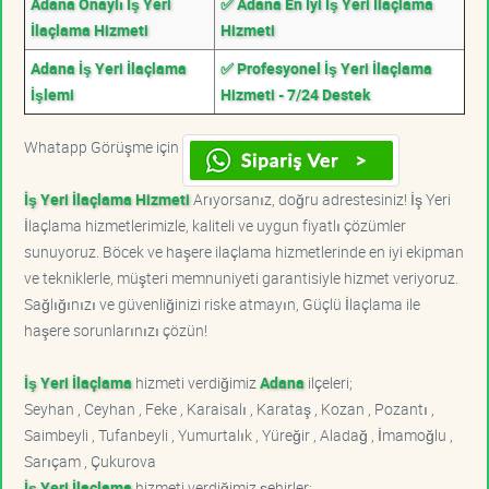
Adana Onaylı İş Yeri
✅ Adana En İyi İş Yeri İlaçlama
İlaçlama Hizmeti
Hizmeti
Adana İş Yeri İlaçlama
✅ Profesyonel İş Yeri İlaçlama
İşlemi
Hizmeti - 7/24 Destek
Whatapp Görüşme için
İş Yeri İlaçlama Hizmeti
Arıyorsanız, doğru adrestesiniz! İş Yeri
İlaçlama hizmetlerimizle, kaliteli ve uygun fiyatlı çözümler
sunuyoruz. Böcek ve haşere ilaçlama hizmetlerinde en iyi ekipman
ve tekniklerle, müşteri memnuniyeti garantisiyle hizmet veriyoruz.
Sağlığınızı ve güvenliğinizi riske atmayın, Güçlü İlaçlama ile
haşere sorunlarınızı çözün!
İş Yeri İlaçlama
hizmeti verdiğimiz
Adana
ilçeleri;
Seyhan , Ceyhan , Feke , Karaisalı , Karataş , Kozan , Pozantı ,
Saimbeyli , Tufanbeyli , Yumurtalık , Yüreğir , Aladağ , İmamoğlu ,
Sarıçam , Çukurova
İş Yeri İlaçlama
hizmeti verdiğimiz şehirler;