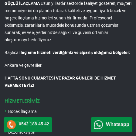
GÜÇLÜ İLAÇLAMA
Uzun yıllardır sektörde faaliyet gösteren, müşteri
memnuniyetini ön planda tutarak kaliteli ve uygun fiyatlı böcek ve
haşere ilaçlama hizmetleri sunan bir firmadır. Profesyonel
ekibimizle, zararlılarla mücadele konusunda uzman çözümler
sunarak, ev ve iş yerlerinizde sağlıklı ve güvenli ortamlar
oluşturmayı hedefliyoruz.
Başlıca
ilaçlama hizmeti verdiğimiz ve sipariş aldığımız bölgeler:
Ankara ve çevre iller.
HAFTA SONU CUMARTESİ VE PAZAR GÜNLERİ DE HİZMET
VERMEKTEYİZ!
HİZMETLERİMİZ
Böcek İlaçlama
Haşere İlaçlama
0542 188 45 42
Whatsapp
Dezenfeksiyon