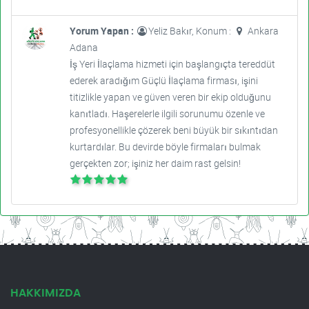
Yorum Yapan :
Yeliz Bakır, Konum :
Ankara
Adana
İş Yeri İlaçlama hizmeti için başlangıçta tereddüt
ederek aradığım Güçlü İlaçlama firması, işini
titizlikle yapan ve güven veren bir ekip olduğunu
kanıtladı. Haşerelerle ilgili sorunumu özenle ve
profesyonellikle çözerek beni büyük bir sıkıntıdan
kurtardılar. Bu devirde böyle firmaları bulmak
gerçekten zor; işiniz her daim rast gelsin!
HAKKIMIZDA