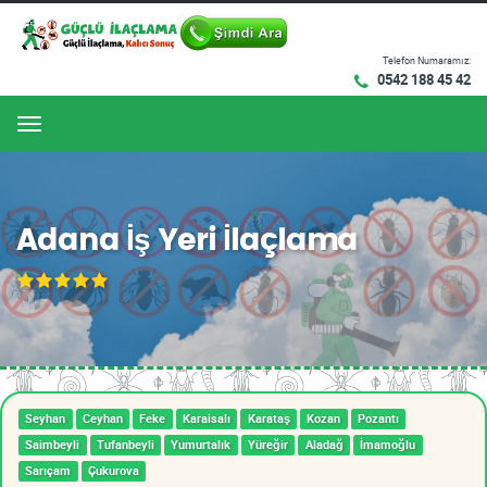
Telefon Numaramız:
0542 188 45 42
Menu
Adana İş Yeri İlaçlama
Seyhan
Ceyhan
Feke
Karaisalı
Karataş
Kozan
Pozantı
Saimbeyli
Tufanbeyli
Yumurtalık
Yüreğir
Aladağ
İmamoğlu
Sarıçam
Çukurova