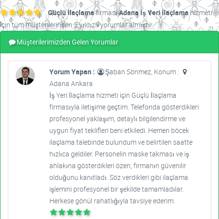
Güçlü İlaçlama
firması
Adana İş Yeri İlaçlama
hizmeti
için tüm müşterilerinden 5 yıldızlı yorumlar almıştır.
Müşterilerimizden Gelen Yorumlar
Yorum Yapan :
Şaban Sönmez, Konum :
Adana Ankara
İş Yeri İlaçlama hizmeti için Güçlü İlaçlama
firmasıyla iletişime geçtim. Telefonda gösterdikleri
profesyonel yaklaşım, detaylı bilgilendirme ve
uygun fiyat teklifleri beni etkiledi. Hemen böcek
ilaçlama talebinde bulundum ve belirtilen saatte
hızlıca geldiler. Personelin maske takması ve iş
ahlakına gösterdikleri özen, firmanın güvenilir
olduğunu kanıtladı. Söz verdikleri gibi ilaçlama
işlemini profesyonel bir şekilde tamamladılar.
Herkese gönül rahatlığıyla tavsiye ederim.