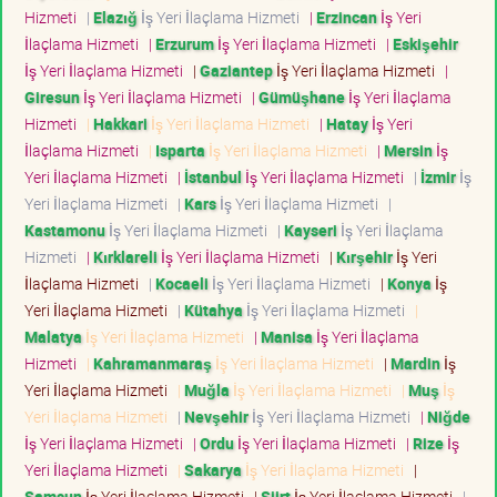
Hizmeti
|
Elazığ
İş Yeri İlaçlama Hizmeti
|
Erzincan
İş Yeri
İlaçlama Hizmeti
|
Erzurum
İş Yeri İlaçlama Hizmeti
|
Eskişehir
İş Yeri İlaçlama Hizmeti
|
Gaziantep
İş Yeri İlaçlama Hizmeti
|
Giresun
İş Yeri İlaçlama Hizmeti
|
Gümüşhane
İş Yeri İlaçlama
Hizmeti
|
Hakkari
İş Yeri İlaçlama Hizmeti
|
Hatay
İş Yeri
İlaçlama Hizmeti
|
Isparta
İş Yeri İlaçlama Hizmeti
|
Mersin
İş
Yeri İlaçlama Hizmeti
|
İstanbul
İş Yeri İlaçlama Hizmeti
|
İzmir
İş
Yeri İlaçlama Hizmeti
|
Kars
İş Yeri İlaçlama Hizmeti
|
Kastamonu
İş Yeri İlaçlama Hizmeti
|
Kayseri
İş Yeri İlaçlama
Hizmeti
|
Kırklareli
İş Yeri İlaçlama Hizmeti
|
Kırşehir
İş Yeri
İlaçlama Hizmeti
|
Kocaeli
İş Yeri İlaçlama Hizmeti
|
Konya
İş
Yeri İlaçlama Hizmeti
|
Kütahya
İş Yeri İlaçlama Hizmeti
|
Malatya
İş Yeri İlaçlama Hizmeti
|
Manisa
İş Yeri İlaçlama
Hizmeti
|
Kahramanmaraş
İş Yeri İlaçlama Hizmeti
|
Mardin
İş
Yeri İlaçlama Hizmeti
|
Muğla
İş Yeri İlaçlama Hizmeti
|
Muş
İş
Yeri İlaçlama Hizmeti
|
Nevşehir
İş Yeri İlaçlama Hizmeti
|
Niğde
İş Yeri İlaçlama Hizmeti
|
Ordu
İş Yeri İlaçlama Hizmeti
|
Rize
İş
Yeri İlaçlama Hizmeti
|
Sakarya
İş Yeri İlaçlama Hizmeti
|
Samsun
İş Yeri İlaçlama Hizmeti
|
Siirt
İş Yeri İlaçlama Hizmeti
|