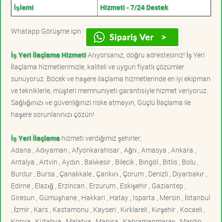
İşlemi
Hizmeti - 7/24 Destek
Whatapp Görüşme için
İş Yeri İlaçlama Hizmeti
Arıyorsanız, doğru adrestesiniz! İş Yeri
İlaçlama hizmetlerimizle, kaliteli ve uygun fiyatlı çözümler
sunuyoruz. Böcek ve haşere ilaçlama hizmetlerinde en iyi ekipman
ve tekniklerle, müşteri memnuniyeti garantisiyle hizmet veriyoruz.
Sağlığınızı ve güvenliğinizi riske atmayın, Güçlü İlaçlama ile
haşere sorunlarınızı çözün!
İş Yeri İlaçlama
hizmeti verdiğimiz şehirler;
Adana , Adıyaman , Afyonkarahisar , Ağrı , Amasya , Ankara ,
Antalya , Artvin , Aydın , Balıkesir , Bilecik , Bingöl , Bitlis , Bolu ,
Burdur , Bursa , Çanakkale , Çankırı , Çorum , Denizli , Diyarbakır ,
Edirne , Elazığ , Erzincan , Erzurum , Eskişehir , Gaziantep ,
Giresun , Gümüşhane , Hakkari , Hatay , Isparta , Mersin , İstanbul
, İzmir , Kars , Kastamonu , Kayseri , Kırklareli , Kırşehir , Kocaeli ,
Konya , Kütahya , Malatya , Manisa , Kahramanmaraş , Mardin ,