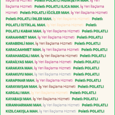
İlaçlama Hizmeti
Polatlı POLATLI HIDIRŞEYH MAH.
İş Yeri
İlaçlama Hizmeti
Polatlı POLATLI ILICA MAH.
İş Yeri İlaçlama
Hizmeti
Polatlı POLATLI İĞCİLER MAH.
İş Yeri İlaçlama Hizmeti
Polatlı POLATLI İNLER MAH.
İş Yeri İlaçlama Hizmeti
Polatlı
POLATLI İSTİKLAL MAH.
İş Yeri İlaçlama Hizmeti
Polatlı
POLATLI KABAK MAH.
İş Yeri İlaçlama Hizmeti
Polatlı POLATLI
KARAAHMET MAH.
İş Yeri İlaçlama Hizmeti
Polatlı POLATLI
KARABENLİ MAH.
İş Yeri İlaçlama Hizmeti
Polatlı POLATLI
KARACAAHMET MAH.
İş Yeri İlaçlama Hizmeti
Polatlı POLATLI
KARAHAMZALI MAH.
İş Yeri İlaçlama Hizmeti
Polatlı POLATLI
KARAİLYAS MAH.
İş Yeri İlaçlama Hizmeti
Polatlı POLATLI
KARAKAYA MAH.
İş Yeri İlaçlama Hizmeti
Polatlı POLATLI
KARAKUYU MAH.
İş Yeri İlaçlama Hizmeti
Polatlı POLATLI
KARAPINAR MAH.
İş Yeri İlaçlama Hizmeti
Polatlı POLATLI
KARAYAVŞAN MAH.
İş Yeri İlaçlama Hizmeti
Polatlı POLATLI
KARGALI MAH.
İş Yeri İlaçlama Hizmeti
Polatlı POLATLI
KAYABAŞI MAH.
İş Yeri İlaçlama Hizmeti
Polatlı POLATLI
KIRANHARMANI MAH.
İş Yeri İlaçlama Hizmeti
Polatlı POLATLI
KIZILCAKIŞLA MAH.
İş Yeri İlaçlama Hizmeti
Polatlı POLATLI