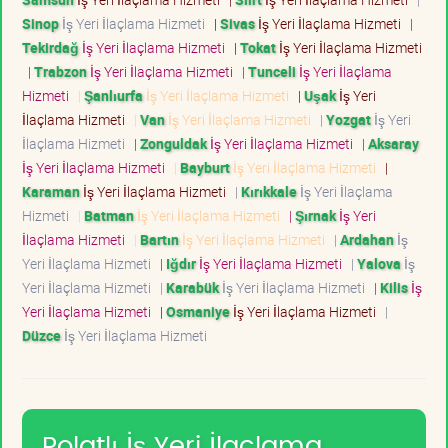
Sinop
İş Yeri İlaçlama Hizmeti
|
Sivas
İş Yeri İlaçlama Hizmeti
|
Tekirdağ
İş Yeri İlaçlama Hizmeti
|
Tokat
İş Yeri İlaçlama Hizmeti
|
Trabzon
İş Yeri İlaçlama Hizmeti
|
Tunceli
İş Yeri İlaçlama
Hizmeti
|
Şanlıurfa
İş Yeri İlaçlama Hizmeti
|
Uşak
İş Yeri
İlaçlama Hizmeti
|
Van
İş Yeri İlaçlama Hizmeti
|
Yozgat
İş Yeri
İlaçlama Hizmeti
|
Zonguldak
İş Yeri İlaçlama Hizmeti
|
Aksaray
İş Yeri İlaçlama Hizmeti
|
Bayburt
İş Yeri İlaçlama Hizmeti
|
Karaman
İş Yeri İlaçlama Hizmeti
|
Kırıkkale
İş Yeri İlaçlama
Hizmeti
|
Batman
İş Yeri İlaçlama Hizmeti
|
Şırnak
İş Yeri
İlaçlama Hizmeti
|
Bartın
İş Yeri İlaçlama Hizmeti
|
Ardahan
İş
Yeri İlaçlama Hizmeti
|
Iğdır
İş Yeri İlaçlama Hizmeti
|
Yalova
İş
Yeri İlaçlama Hizmeti
|
Karabük
İş Yeri İlaçlama Hizmeti
|
Kilis
İş
Yeri İlaçlama Hizmeti
|
Osmaniye
İş Yeri İlaçlama Hizmeti
|
Düzce
İş Yeri İlaçlama Hizmeti
Polatlı İş Yeri İlaçlama