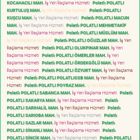
KOCAHACILI MAH.
İş Yeri İlaçlama Hizmeti
Polatlı POLATLI
KURTULUŞ MAH.
İş Yeri İlaçlama Hizmeti
Polatlı POLATLI
KUŞCU MAH.
İş Yeri İlaçlama Hizmeti
Polatlı POLATLI MACUN
MAH.
İş Yeri İlaçlama Hizmeti
Polatlı POLATLI MEHMETAKİF
MAH.
İş Yeri İlaçlama Hizmeti
Polatlı POLATLI MÜSLÜM MAH.
İş Yeri İlaçlama Hizmeti
Polatlı POLATLI OĞUZLAR MAH.
İş Yeri
İlaçlama Hizmeti
Polatlı POLATLI OLUKPINAR MAH.
İş Yeri
İlaçlama Hizmeti
Polatlı POLATLI ÖMERLER MAH.
İş Yeri
İlaçlama Hizmeti
Polatlı POLATLI ÖRDEKGÖLÜ MAH.
İş Yeri
İlaçlama Hizmeti
Polatlı POLATLI ÖZYURT MAH.
İş Yeri İlaçlama
Hizmeti
Polatlı POLATLI POLATLIOSB MAH.
İş Yeri İlaçlama
Hizmeti
Polatlı POLATLI POYRAZ MAH.
İş Yeri İlaçlama Hizmeti
Polatlı POLATLI SABANCA MAH.
İş Yeri İlaçlama Hizmeti
Polatlı
POLATLI SAKARYA MAH.
İş Yeri İlaçlama Hizmeti
Polatlı
POLATLI SARIHALİL MAH.
İş Yeri İlaçlama Hizmeti
Polatlı
POLATLI SARIOBA MAH.
İş Yeri İlaçlama Hizmeti
Polatlı
POLATLI SAZLAR MAH.
İş Yeri İlaçlama Hizmeti
Polatlı
POLATLI SİNANLI MAH.
İş Yeri İlaçlama Hizmeti
Polatlı
POLATLI SİNCİK MAH.
İş Yeri İlaçlama Hizmeti
Polatlı POLATLI