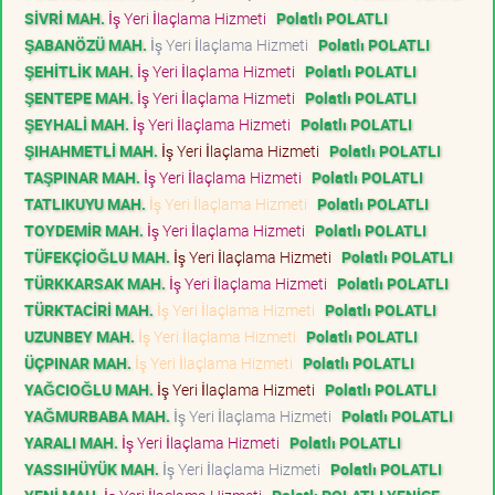
SİVRİ MAH.
İş Yeri İlaçlama Hizmeti
Polatlı POLATLI
ŞABANÖZÜ MAH.
İş Yeri İlaçlama Hizmeti
Polatlı POLATLI
ŞEHİTLİK MAH.
İş Yeri İlaçlama Hizmeti
Polatlı POLATLI
ŞENTEPE MAH.
İş Yeri İlaçlama Hizmeti
Polatlı POLATLI
ŞEYHALİ MAH.
İş Yeri İlaçlama Hizmeti
Polatlı POLATLI
ŞIHAHMETLİ MAH.
İş Yeri İlaçlama Hizmeti
Polatlı POLATLI
TAŞPINAR MAH.
İş Yeri İlaçlama Hizmeti
Polatlı POLATLI
TATLIKUYU MAH.
İş Yeri İlaçlama Hizmeti
Polatlı POLATLI
TOYDEMİR MAH.
İş Yeri İlaçlama Hizmeti
Polatlı POLATLI
TÜFEKÇİOĞLU MAH.
İş Yeri İlaçlama Hizmeti
Polatlı POLATLI
TÜRKKARSAK MAH.
İş Yeri İlaçlama Hizmeti
Polatlı POLATLI
TÜRKTACİRİ MAH.
İş Yeri İlaçlama Hizmeti
Polatlı POLATLI
UZUNBEY MAH.
İş Yeri İlaçlama Hizmeti
Polatlı POLATLI
ÜÇPINAR MAH.
İş Yeri İlaçlama Hizmeti
Polatlı POLATLI
YAĞCIOĞLU MAH.
İş Yeri İlaçlama Hizmeti
Polatlı POLATLI
YAĞMURBABA MAH.
İş Yeri İlaçlama Hizmeti
Polatlı POLATLI
YARALI MAH.
İş Yeri İlaçlama Hizmeti
Polatlı POLATLI
YASSIHÜYÜK MAH.
İş Yeri İlaçlama Hizmeti
Polatlı POLATLI