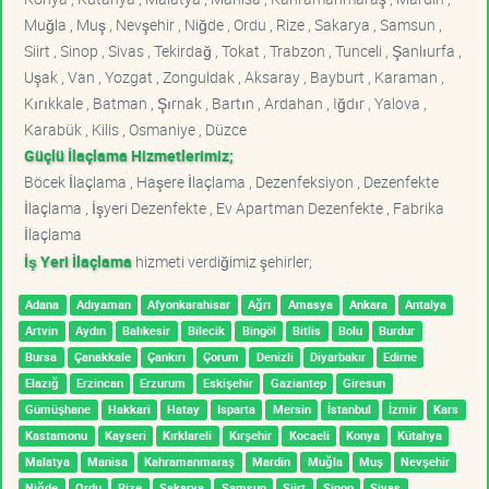
Muğla , Muş , Nevşehir , Niğde , Ordu , Rize , Sakarya , Samsun ,
Siirt , Sinop , Sivas , Tekirdağ , Tokat , Trabzon , Tunceli , Şanlıurfa ,
Uşak , Van , Yozgat , Zonguldak , Aksaray , Bayburt , Karaman ,
Kırıkkale , Batman , Şırnak , Bartın , Ardahan , Iğdır , Yalova ,
Karabük , Kilis , Osmaniye , Düzce
Güçlü İlaçlama Hizmetlerimiz;
Böcek İlaçlama , Haşere İlaçlama , Dezenfeksiyon , Dezenfekte
İlaçlama , İşyeri Dezenfekte , Ev Apartman Dezenfekte , Fabrika
İlaçlama
İş Yeri İlaçlama
hizmeti verdiğimiz şehirler;
Adana
Adıyaman
Afyonkarahisar
Ağrı
Amasya
Ankara
Antalya
Artvin
Aydın
Balıkesir
Bilecik
Bingöl
Bitlis
Bolu
Burdur
Bursa
Çanakkale
Çankırı
Çorum
Denizli
Diyarbakır
Edirne
Elazığ
Erzincan
Erzurum
Eskişehir
Gaziantep
Giresun
Gümüşhane
Hakkari
Hatay
Isparta
Mersin
İstanbul
İzmir
Kars
Kastamonu
Kayseri
Kırklareli
Kırşehir
Kocaeli
Konya
Kütahya
Malatya
Manisa
Kahramanmaraş
Mardin
Muğla
Muş
Nevşehir
Niğde
Ordu
Rize
Sakarya
Samsun
Siirt
Sinop
Sivas