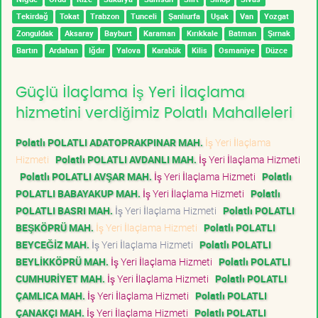
Tekirdağ
Tokat
Trabzon
Tunceli
Şanlıurfa
Uşak
Van
Yozgat
Zonguldak
Aksaray
Bayburt
Karaman
Kırıkkale
Batman
Şırnak
Bartın
Ardahan
Iğdır
Yalova
Karabük
Kilis
Osmaniye
Düzce
Güçlü İlaçlama İş Yeri İlaçlama
hizmetini verdiğimiz Polatlı Mahalleleri
Polatlı POLATLI ADATOPRAKPINAR MAH.
İş Yeri İlaçlama
Hizmeti
Polatlı POLATLI AVDANLI MAH.
İş Yeri İlaçlama Hizmeti
Polatlı POLATLI AVŞAR MAH.
İş Yeri İlaçlama Hizmeti
Polatlı
POLATLI BABAYAKUP MAH.
İş Yeri İlaçlama Hizmeti
Polatlı
POLATLI BASRI MAH.
İş Yeri İlaçlama Hizmeti
Polatlı POLATLI
BEŞKÖPRÜ MAH.
İş Yeri İlaçlama Hizmeti
Polatlı POLATLI
BEYCEĞİZ MAH.
İş Yeri İlaçlama Hizmeti
Polatlı POLATLI
BEYLİKKÖPRÜ MAH.
İş Yeri İlaçlama Hizmeti
Polatlı POLATLI
CUMHURİYET MAH.
İş Yeri İlaçlama Hizmeti
Polatlı POLATLI
ÇAMLICA MAH.
İş Yeri İlaçlama Hizmeti
Polatlı POLATLI
ÇANAKÇI MAH.
İş Yeri İlaçlama Hizmeti
Polatlı POLATLI