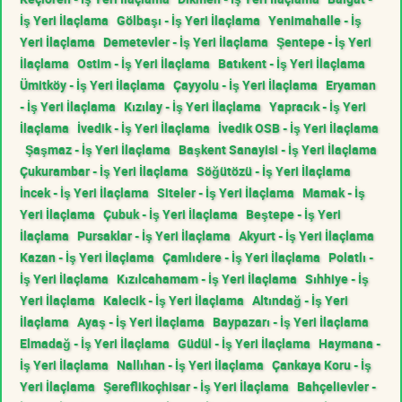
İş Yeri İlaçlama
Gölbaşı - İş Yeri İlaçlama
Yenimahalle - İş
Yeri İlaçlama
Demetevler - İş Yeri İlaçlama
Şentepe - İş Yeri
İlaçlama
Ostim - İş Yeri İlaçlama
Batıkent - İş Yeri İlaçlama
Ümitköy - İş Yeri İlaçlama
Çayyolu - İş Yeri İlaçlama
Eryaman
- İş Yeri İlaçlama
Kızılay - İş Yeri İlaçlama
Yapracık - İş Yeri
İlaçlama
İvedik - İş Yeri İlaçlama
İvedik OSB - İş Yeri İlaçlama
Şaşmaz - İş Yeri İlaçlama
Başkent Sanayisi - İş Yeri İlaçlama
Çukurambar - İş Yeri İlaçlama
Söğütözü - İş Yeri İlaçlama
İncek - İş Yeri İlaçlama
Siteler - İş Yeri İlaçlama
Mamak - İş
Yeri İlaçlama
Çubuk - İş Yeri İlaçlama
Beştepe - İş Yeri
İlaçlama
Pursaklar - İş Yeri İlaçlama
Akyurt - İş Yeri İlaçlama
Kazan - İş Yeri İlaçlama
Çamlıdere - İş Yeri İlaçlama
Polatlı -
İş Yeri İlaçlama
Kızılcahamam - İş Yeri İlaçlama
Sıhhiye - İş
Yeri İlaçlama
Kalecik - İş Yeri İlaçlama
Altındağ - İş Yeri
İlaçlama
Ayaş - İş Yeri İlaçlama
Baypazarı - İş Yeri İlaçlama
Elmadağ - İş Yeri İlaçlama
Güdül - İş Yeri İlaçlama
Haymana -
İş Yeri İlaçlama
Nallıhan - İş Yeri İlaçlama
Çankaya Koru - İş
Yeri İlaçlama
Şereflikoçhisar - İş Yeri İlaçlama
Bahçelievler -