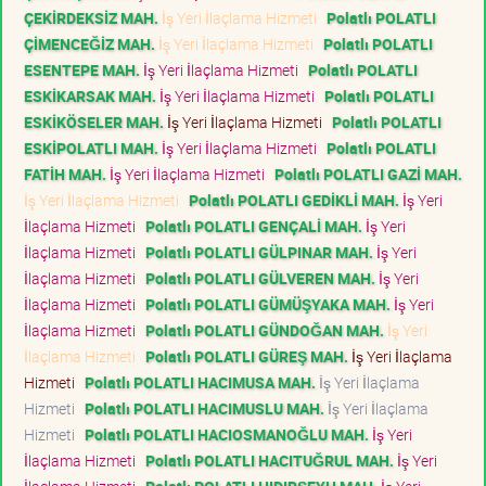
ÇEKİRDEKSİZ MAH.
İş Yeri İlaçlama Hizmeti
Polatlı POLATLI
ÇİMENCEĞİZ MAH.
İş Yeri İlaçlama Hizmeti
Polatlı POLATLI
ESENTEPE MAH.
İş Yeri İlaçlama Hizmeti
Polatlı POLATLI
ESKİKARSAK MAH.
İş Yeri İlaçlama Hizmeti
Polatlı POLATLI
ESKİKÖSELER MAH.
İş Yeri İlaçlama Hizmeti
Polatlı POLATLI
ESKİPOLATLI MAH.
İş Yeri İlaçlama Hizmeti
Polatlı POLATLI
FATİH MAH.
İş Yeri İlaçlama Hizmeti
Polatlı POLATLI GAZİ MAH.
İş Yeri İlaçlama Hizmeti
Polatlı POLATLI GEDİKLİ MAH.
İş Yeri
İlaçlama Hizmeti
Polatlı POLATLI GENÇALİ MAH.
İş Yeri
İlaçlama Hizmeti
Polatlı POLATLI GÜLPINAR MAH.
İş Yeri
İlaçlama Hizmeti
Polatlı POLATLI GÜLVEREN MAH.
İş Yeri
İlaçlama Hizmeti
Polatlı POLATLI GÜMÜŞYAKA MAH.
İş Yeri
İlaçlama Hizmeti
Polatlı POLATLI GÜNDOĞAN MAH.
İş Yeri
İlaçlama Hizmeti
Polatlı POLATLI GÜREŞ MAH.
İş Yeri İlaçlama
Hizmeti
Polatlı POLATLI HACIMUSA MAH.
İş Yeri İlaçlama
Hizmeti
Polatlı POLATLI HACIMUSLU MAH.
İş Yeri İlaçlama
Hizmeti
Polatlı POLATLI HACIOSMANOĞLU MAH.
İş Yeri
İlaçlama Hizmeti
Polatlı POLATLI HACITUĞRUL MAH.
İş Yeri