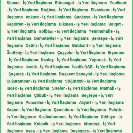
Sincan - İş Yeri İlaçlama
Etimesgut - İş Yeri İlaçlama
Yenikent
- İş Yeri İlaçlama
Bağlıca - İş Yeri İlaçlama
Elvankent - İş Yeri
İlaçlama
Ankara - İş Yeri İlaçlama
Çankaya - İş Yeri İlaçlama
Keçiören - İş Yeri İlaçlama
Dikmen - İş Yeri İlaçlama
Balgat -
İş Yeri İlaçlama
Gölbaşı - İş Yeri İlaçlama
Yenimahalle - İş
Yeri İlaçlama
Demetevler - İş Yeri İlaçlama
Şentepe - İş Yeri
İlaçlama
Ostim - İş Yeri İlaçlama
Batıkent - İş Yeri İlaçlama
Ümitköy - İş Yeri İlaçlama
Çayyolu - İş Yeri İlaçlama
Eryaman
- İş Yeri İlaçlama
Kızılay - İş Yeri İlaçlama
Yapracık - İş Yeri
İlaçlama
İvedik - İş Yeri İlaçlama
İvedik OSB - İş Yeri İlaçlama
Şaşmaz - İş Yeri İlaçlama
Başkent Sanayisi - İş Yeri İlaçlama
Çukurambar - İş Yeri İlaçlama
Söğütözü - İş Yeri İlaçlama
İncek - İş Yeri İlaçlama
Siteler - İş Yeri İlaçlama
Mamak - İş
Yeri İlaçlama
Çubuk - İş Yeri İlaçlama
Beştepe - İş Yeri
İlaçlama
Pursaklar - İş Yeri İlaçlama
Akyurt - İş Yeri İlaçlama
Kazan - İş Yeri İlaçlama
Çamlıdere - İş Yeri İlaçlama
Polatlı -
İş Yeri İlaçlama
Kızılcahamam - İş Yeri İlaçlama
Sıhhiye - İş
Yeri İlaçlama
Kalecik - İş Yeri İlaçlama
Altındağ - İş Yeri
İlaçlama
Ayaş - İş Yeri İlaçlama
Baypazarı - İş Yeri İlaçlama