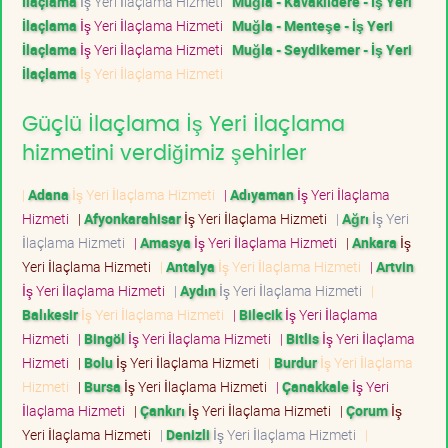
İlaçlama
İş Yeri İlaçlama Hizmeti
Muğla - Kavaklıdere - İş Yeri
İlaçlama
İş Yeri İlaçlama Hizmeti
Muğla - Menteşe - İş Yeri
İlaçlama
İş Yeri İlaçlama Hizmeti
Muğla - Seydikemer - İş Yeri
İlaçlama
İş Yeri İlaçlama Hizmeti
Güçlü İlaçlama İş Yeri İlaçlama
hizmetini verdiğimiz şehirler
|
Adana
İş Yeri İlaçlama Hizmeti
|
Adıyaman
İş Yeri İlaçlama
Hizmeti
|
Afyonkarahisar
İş Yeri İlaçlama Hizmeti
|
Ağrı
İş Yeri
İlaçlama Hizmeti
|
Amasya
İş Yeri İlaçlama Hizmeti
|
Ankara
İş
Yeri İlaçlama Hizmeti
|
Antalya
İş Yeri İlaçlama Hizmeti
|
Artvin
İş Yeri İlaçlama Hizmeti
|
Aydın
İş Yeri İlaçlama Hizmeti
|
Balıkesir
İş Yeri İlaçlama Hizmeti
|
Bilecik
İş Yeri İlaçlama
Hizmeti
|
Bingöl
İş Yeri İlaçlama Hizmeti
|
Bitlis
İş Yeri İlaçlama
Hizmeti
|
Bolu
İş Yeri İlaçlama Hizmeti
|
Burdur
İş Yeri İlaçlama
Hizmeti
|
Bursa
İş Yeri İlaçlama Hizmeti
|
Çanakkale
İş Yeri
İlaçlama Hizmeti
|
Çankırı
İş Yeri İlaçlama Hizmeti
|
Çorum
İş
Yeri İlaçlama Hizmeti
|
Denizli
İş Yeri İlaçlama Hizmeti
|