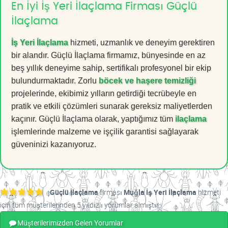
En İyi İş Yeri İlaçlama Firması Güçlü
İlaçlama
İş Yeri İlaçlama
hizmeti, uzmanlık ve deneyim gerektiren
bir alandır. Güçlü İlaçlama firmamız, bünyesinde en az
beş yıllık deneyime sahip, sertifikalı profesyonel bir ekip
bulundurmaktadır. Zorlu
böcek ve haşere temizliği
projelerinde, ekibimiz yılların getirdiği tecrübeyle en
pratik ve etkili çözümleri sunarak gereksiz maliyetlerden
kaçınır. Güçlü İlaçlama olarak, yaptığımız tüm
ilaçlama
işlemlerinde malzeme ve işçilik garantisi sağlayarak
güveninizi kazanıyoruz.
Güçlü İlaçlama
firması
Muğla İş Yeri İlaçlama
hizmeti
için tüm müşterilerinden 5 yıldızlı yorumlar almıştır.
Müşterilerimizden Gelen Yorumlar