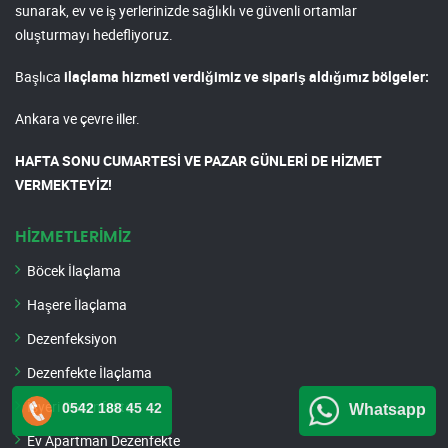
sunarak, ev ve iş yerlerinizde sağlıklı ve güvenli ortamlar
oluşturmayı hedefliyoruz.
Başlıca
ilaçlama hizmeti verdiğimiz ve sipariş aldığımız bölgeler:
Ankara ve çevre iller.
HAFTA SONU CUMARTESİ VE PAZAR GÜNLERİ DE HİZMET
VERMEKTEYİZ!
HİZMETLERİMİZ
Böcek İlaçlama
Haşere İlaçlama
Dezenfeksiyon
Dezenfekte İlaçlama
İşyeri Dezenfekte
0542 188 45 42
Whatsapp
Ev Apartman Dezenfekte