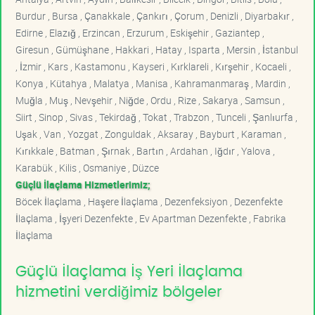
Burdur , Bursa , Çanakkale , Çankırı , Çorum , Denizli , Diyarbakır ,
Edirne , Elazığ , Erzincan , Erzurum , Eskişehir , Gaziantep ,
Giresun , Gümüşhane , Hakkari , Hatay , Isparta , Mersin , İstanbul
, İzmir , Kars , Kastamonu , Kayseri , Kırklareli , Kırşehir , Kocaeli ,
Konya , Kütahya , Malatya , Manisa , Kahramanmaraş , Mardin ,
Muğla , Muş , Nevşehir , Niğde , Ordu , Rize , Sakarya , Samsun ,
Siirt , Sinop , Sivas , Tekirdağ , Tokat , Trabzon , Tunceli , Şanlıurfa ,
Uşak , Van , Yozgat , Zonguldak , Aksaray , Bayburt , Karaman ,
Kırıkkale , Batman , Şırnak , Bartın , Ardahan , Iğdır , Yalova ,
Karabük , Kilis , Osmaniye , Düzce
Güçlü İlaçlama Hizmetlerimiz;
Böcek İlaçlama , Haşere İlaçlama , Dezenfeksiyon , Dezenfekte
İlaçlama , İşyeri Dezenfekte , Ev Apartman Dezenfekte , Fabrika
İlaçlama
Güçlü İlaçlama İş Yeri İlaçlama
hizmetini verdiğimiz bölgeler