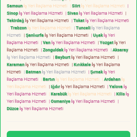
Samsun
İş Yeri İlaçlama Hizmeti
|
Siirt
İş Yeri İlaçlama Hizmeti
|
Sinop
İş Yeri İlaçlama Hizmeti
|
Sivas
İş Yeri İlaçlama Hizmeti
|
Tekirdağ
İş Yeri İlaçlama Hizmeti
|
Tokat
İş Yeri İlaçlama Hizmeti
|
Trabzon
İş Yeri İlaçlama Hizmeti
|
Tunceli
İş Yeri İlaçlama
Hizmeti
|
Şanlıurfa
İş Yeri İlaçlama Hizmeti
|
Uşak
İş Yeri
İlaçlama Hizmeti
|
Van
İş Yeri İlaçlama Hizmeti
|
Yozgat
İş Yeri
İlaçlama Hizmeti
|
Zonguldak
İş Yeri İlaçlama Hizmeti
|
Aksaray
İş Yeri İlaçlama Hizmeti
|
Bayburt
İş Yeri İlaçlama Hizmeti
|
Karaman
İş Yeri İlaçlama Hizmeti
|
Kırıkkale
İş Yeri İlaçlama
Hizmeti
|
Batman
İş Yeri İlaçlama Hizmeti
|
Şırnak
İş Yeri
İlaçlama Hizmeti
|
Bartın
İş Yeri İlaçlama Hizmeti
|
Ardahan
İş
Yeri İlaçlama Hizmeti
|
Iğdır
İş Yeri İlaçlama Hizmeti
|
Yalova
İş
Yeri İlaçlama Hizmeti
|
Karabük
İş Yeri İlaçlama Hizmeti
|
Kilis
İş
Yeri İlaçlama Hizmeti
|
Osmaniye
İş Yeri İlaçlama Hizmeti
|
Düzce
İş Yeri İlaçlama Hizmeti