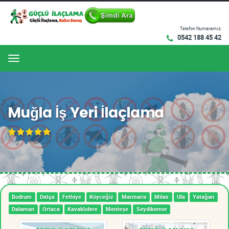
Telefon Numaramız:
0542 188 45 42
Menu
Muğla İş Yeri İlaçlama
Bodrum
Datça
Fethiye
Köyceğiz
Marmaris
Milas
Ula
Yatağan
Dalaman
Ortaca
Kavaklıdere
Menteşe
Seydikemer