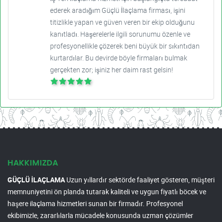
ederek aradığım Güçlü İlaçlama firması, işini
titizlikle yapan ve güven veren bir ekip olduğunu
kanıtladı. Haşerelerle ilgili sorunumu özenle ve
profesyonellikle çözerek beni büyük bir sıkıntıdan
kurtardılar. Bu devirde böyle firmaları bulmak
gerçekten zor; işiniz her daim rast gelsin!
HAKKIMIZDA
GÜÇLÜ İLAÇLAMA
Uzun yıllardır sektörde faaliyet gösteren, müşteri
memnuniyetini ön planda tutarak kaliteli ve uygun fiyatlı böcek ve
haşere ilaçlama hizmetleri sunan bir firmadır. Profesyonel
ekibimizle, zararlılarla mücadele konusunda uzman çözümler