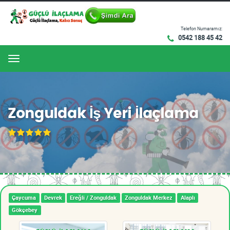
Telefon Numaramız:
0542 188 45 42
Menu
Zonguldak İş Yeri İlaçlama
Çaycuma
Devrek
Ereğli / Zonguldak
Zonguldak Merkez
Alaplı
Gökçebey