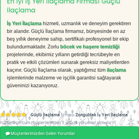
En İyi İş Yeri İlaçlama Firması Güçlü
İlaçlama
İş Yeri İlaçlama
hizmeti, uzmanlık ve deneyim gerektiren
bir alandır. Güçlü İlaçlama firmamız, bünyesinde en az
beş yıllık deneyime sahip, sertifikalı profesyonel bir ekip
bulundurmaktadır. Zorlu
böcek ve haşere temizliği
projelerinde, ekibimiz yılların getirdiği tecrübeyle en
pratik ve etkili çözümleri sunarak gereksiz maliyetlerden
kaçınır. Güçlü İlaçlama olarak, yaptığımız tüm
ilaçlama
işlemlerinde malzeme ve işçilik garantisi sağlayarak
güveninizi kazanıyoruz.
Güçlü İlaçlama
firması
Zonguldak İş Yeri İlaçlama
hizmeti için tüm müşterilerinden 5 yıldızlı yorumlar almıştır.
Müşterilerimizden Gelen Yorumlar