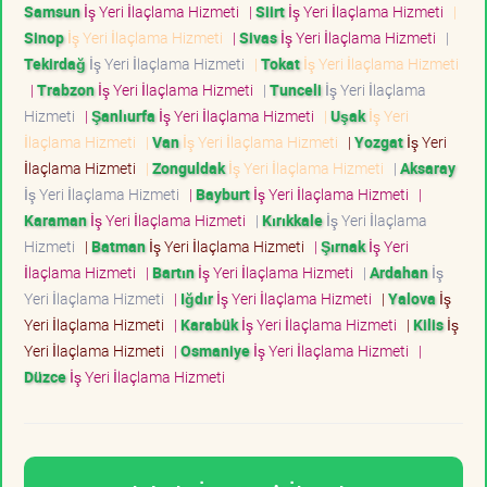
Samsun
İş Yeri İlaçlama Hizmeti
|
Siirt
İş Yeri İlaçlama Hizmeti
|
Sinop
İş Yeri İlaçlama Hizmeti
|
Sivas
İş Yeri İlaçlama Hizmeti
|
Tekirdağ
İş Yeri İlaçlama Hizmeti
|
Tokat
İş Yeri İlaçlama Hizmeti
|
Trabzon
İş Yeri İlaçlama Hizmeti
|
Tunceli
İş Yeri İlaçlama
Hizmeti
|
Şanlıurfa
İş Yeri İlaçlama Hizmeti
|
Uşak
İş Yeri
İlaçlama Hizmeti
|
Van
İş Yeri İlaçlama Hizmeti
|
Yozgat
İş Yeri
İlaçlama Hizmeti
|
Zonguldak
İş Yeri İlaçlama Hizmeti
|
Aksaray
İş Yeri İlaçlama Hizmeti
|
Bayburt
İş Yeri İlaçlama Hizmeti
|
Karaman
İş Yeri İlaçlama Hizmeti
|
Kırıkkale
İş Yeri İlaçlama
Hizmeti
|
Batman
İş Yeri İlaçlama Hizmeti
|
Şırnak
İş Yeri
İlaçlama Hizmeti
|
Bartın
İş Yeri İlaçlama Hizmeti
|
Ardahan
İş
Yeri İlaçlama Hizmeti
|
Iğdır
İş Yeri İlaçlama Hizmeti
|
Yalova
İş
Yeri İlaçlama Hizmeti
|
Karabük
İş Yeri İlaçlama Hizmeti
|
Kilis
İş
Yeri İlaçlama Hizmeti
|
Osmaniye
İş Yeri İlaçlama Hizmeti
|
Düzce
İş Yeri İlaçlama Hizmeti