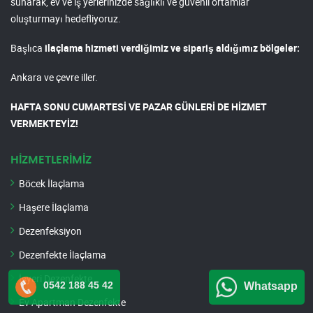
sunarak, ev ve iş yerlerinizde sağlıklı ve güvenli ortamlar
oluşturmayı hedefliyoruz.
Başlıca
ilaçlama hizmeti verdiğimiz ve sipariş aldığımız bölgeler:
Ankara ve çevre iller.
HAFTA SONU CUMARTESİ VE PAZAR GÜNLERİ DE HİZMET
VERMEKTEYİZ!
HİZMETLERİMİZ
Böcek İlaçlama
Haşere İlaçlama
Dezenfeksiyon
Dezenfekte İlaçlama
İşyeri Dezenfekte
0542 188 45 42
Whatsapp
Ev Apartman Dezenfekte