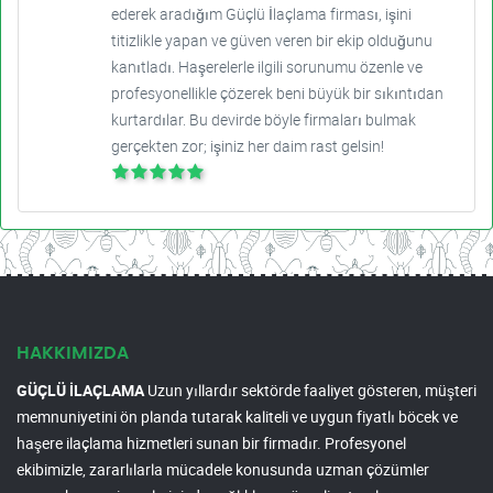
ederek aradığım Güçlü İlaçlama firması, işini
titizlikle yapan ve güven veren bir ekip olduğunu
kanıtladı. Haşerelerle ilgili sorunumu özenle ve
profesyonellikle çözerek beni büyük bir sıkıntıdan
kurtardılar. Bu devirde böyle firmaları bulmak
gerçekten zor; işiniz her daim rast gelsin!
HAKKIMIZDA
GÜÇLÜ İLAÇLAMA
Uzun yıllardır sektörde faaliyet gösteren, müşteri
memnuniyetini ön planda tutarak kaliteli ve uygun fiyatlı böcek ve
haşere ilaçlama hizmetleri sunan bir firmadır. Profesyonel
ekibimizle, zararlılarla mücadele konusunda uzman çözümler