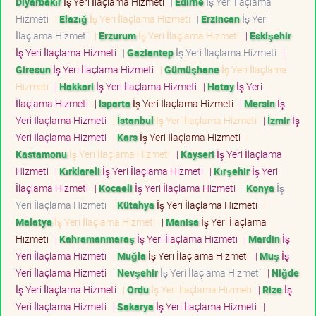
Diyarbakır
İş Yeri İlaçlama Hizmeti
|
Edirne
İş Yeri İlaçlama
Hizmeti
|
Elazığ
İş Yeri İlaçlama Hizmeti
|
Erzincan
İş Yeri
İlaçlama Hizmeti
|
Erzurum
İş Yeri İlaçlama Hizmeti
|
Eskişehir
İş Yeri İlaçlama Hizmeti
|
Gaziantep
İş Yeri İlaçlama Hizmeti
|
Giresun
İş Yeri İlaçlama Hizmeti
|
Gümüşhane
İş Yeri İlaçlama
Hizmeti
|
Hakkari
İş Yeri İlaçlama Hizmeti
|
Hatay
İş Yeri
İlaçlama Hizmeti
|
Isparta
İş Yeri İlaçlama Hizmeti
|
Mersin
İş
Yeri İlaçlama Hizmeti
|
İstanbul
İş Yeri İlaçlama Hizmeti
|
İzmir
İş
Yeri İlaçlama Hizmeti
|
Kars
İş Yeri İlaçlama Hizmeti
|
Kastamonu
İş Yeri İlaçlama Hizmeti
|
Kayseri
İş Yeri İlaçlama
Hizmeti
|
Kırklareli
İş Yeri İlaçlama Hizmeti
|
Kırşehir
İş Yeri
İlaçlama Hizmeti
|
Kocaeli
İş Yeri İlaçlama Hizmeti
|
Konya
İş
Yeri İlaçlama Hizmeti
|
Kütahya
İş Yeri İlaçlama Hizmeti
|
Malatya
İş Yeri İlaçlama Hizmeti
|
Manisa
İş Yeri İlaçlama
Hizmeti
|
Kahramanmaraş
İş Yeri İlaçlama Hizmeti
|
Mardin
İş
Yeri İlaçlama Hizmeti
|
Muğla
İş Yeri İlaçlama Hizmeti
|
Muş
İş
Yeri İlaçlama Hizmeti
|
Nevşehir
İş Yeri İlaçlama Hizmeti
|
Niğde
İş Yeri İlaçlama Hizmeti
|
Ordu
İş Yeri İlaçlama Hizmeti
|
Rize
İş
Yeri İlaçlama Hizmeti
|
Sakarya
İş Yeri İlaçlama Hizmeti
|