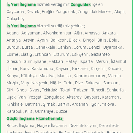
İş Yeri İlaçlama
hizmeti verdiğimiz
Zonguldak
ilçeleri;
Çaycuma , Devrek , Ereğli / Zonguldak , Zonguldak Merkez , Alaplı ,
Gökçebey
İş Yeri İlaçlama
hizmeti verdiğimiz şehirler;
Adana , Adıyaman , Afyonkarahisar , Ağrı , Amasya , Ankara ,
Antalya , Artvin , Aydın , Balıkesir , Bilecik , Bingöl , Bitlis , Bolu ,
Burdur , Bursa , Çanakkale , Çankırı , Çorum , Denizli , Diyarbakır ,
Edirne , Elazığ , Erzincan , Erzurum , Eskişehir , Gaziantep ,
Giresun , Gümüşhane , Hakkari , Hatay , Isparta , Mersin , İstanbul
, İzmir , Kars , Kastamonu , Kayseri , Kırklareli , Kırşehir , Kocaeli ,
Konya , Kütahya , Malatya , Manisa , Kahramanmaraş , Mardin ,
Muğla , Muş , Nevşehir , Niğde , Ordu , Rize , Sakarya , Samsun ,
Siirt , Sinop , Sivas , Tekirdağ , Tokat , Trabzon , Tunceli , Şanlıurfa ,
Uşak , Van , Yozgat , Zonguldak , Aksaray , Bayburt , Karaman ,
Kırıkkale , Batman , Şırnak , Bartın , Ardahan , Iğdır , Yalova ,
Karabük , Kilis , Osmaniye , Düzce
Güçlü İlaçlama Hizmetlerimiz;
Böcek İlaçlama , Haşere İlaçlama , Dezenfeksiyon , Dezenfekte
İlaçlama , İşyeri Dezenfekte , Ev Apartman Dezenfekte , Fabrika