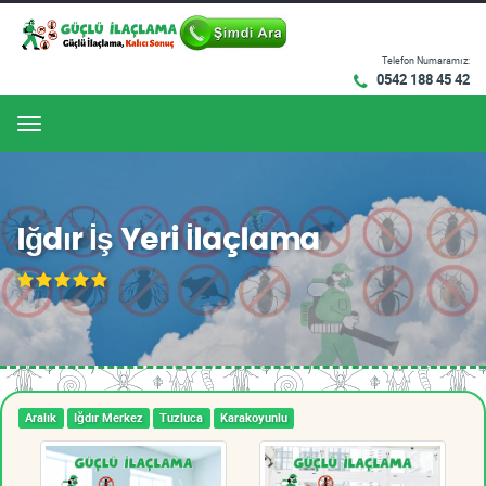
Telefon Numaramız:
0542 188 45 42
Menu
Iğdır İş Yeri İlaçlama
Aralık
Iğdır Merkez
Tuzluca
Karakoyunlu