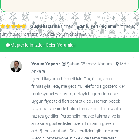
Güçlü İlaçlama
firması
Iğdır İş Yeri İlaçlama
hizmeti için
tüm müşterilerinden 5 yıldızlı yorumlar almıştır.
Müşterilerimizden Gelen Yorumlar
Yorum Yapan :
Şaban Sönmez, Konum :
Iğdır
Ankara
İş Yeri İlaçlama hizmeti için Güçlü İlaçlama
firmasıyla iletişime geçtim. Telefonda gösterdikleri
profesyonel yaklaşım, detaylı bilgilendirme ve
uygun fiyat teklifleri beni etkiledi. Hemen böcek
ilaçlama talebinde bulundum ve belirtilen saatte
hızlıca geldiler. Personelin maske takması ve iş
ahlakına gösterdikleri özen, firmanın güvenilir
olduğunu kanıtladı. Söz verdikleri gibi ilaçlama
işlemini profesyonel bir şekilde tamamladılar.