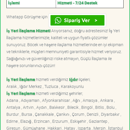
İşlemi
Hizmeti - 7/24 Destek
Whatapp Görüşme için
İş Yeri İlaçlama Hizmeti
Arıyorsanız, doğru adrestesiniz! İş Yeri
İlaçlama hizmetlerimizle, kaliteli ve uygun fiyatlı çözümler
sunuyoruz. Böcek ve haşere ilaçlama hizmetlerinde en iyi ekipman
ve tekniklerle, müşteri memnuniyeti garantisiyle hizmet veriyoruz.
Sağlığınızı ve güvenliğinizi riske atmayın, Güçlü İlaçlama ile
haşere sorunlarınızı çözün!
İş Yeri İlaçlama
hizmeti verdiğimiz
Iğdır
ilçeleri;
Aralık , Iğdır Merkez , Tuzluca , Karakoyunlu
İş Yeri İlaçlama
hizmeti verdiğimiz şehirler;
Adana , Adıyaman , Afyonkarahisar , Ağrı , Amasya , Ankara ,
Antalya , Artvin , Aydın , Balıkesir , Bilecik , Bingöl , Bitlis , Bolu ,
Burdur , Bursa , Çanakkale , Çankırı , Çorum , Denizli , Diyarbakır ,
Edirne , Elazığ , Erzincan , Erzurum , Eskişehir , Gaziantep ,
Giresun , Gümüşhane , Hakkari , Hatay , Isparta , Mersin , İstanbul