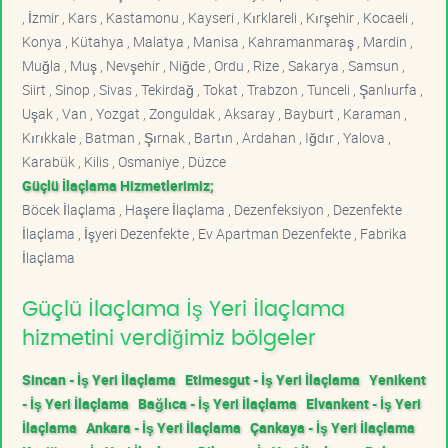
, İzmir , Kars , Kastamonu , Kayseri , Kırklareli , Kırşehir , Kocaeli ,
Konya , Kütahya , Malatya , Manisa , Kahramanmaraş , Mardin ,
Muğla , Muş , Nevşehir , Niğde , Ordu , Rize , Sakarya , Samsun ,
Siirt , Sinop , Sivas , Tekirdağ , Tokat , Trabzon , Tunceli , Şanlıurfa ,
Uşak , Van , Yozgat , Zonguldak , Aksaray , Bayburt , Karaman ,
Kırıkkale , Batman , Şırnak , Bartın , Ardahan , Iğdır , Yalova ,
Karabük , Kilis , Osmaniye , Düzce
Güçlü İlaçlama Hizmetlerimiz;
Böcek İlaçlama , Haşere İlaçlama , Dezenfeksiyon , Dezenfekte
İlaçlama , İşyeri Dezenfekte , Ev Apartman Dezenfekte , Fabrika
İlaçlama
Güçlü İlaçlama İş Yeri İlaçlama
hizmetini verdiğimiz bölgeler
Sincan - İş Yeri İlaçlama
Etimesgut - İş Yeri İlaçlama
Yenikent
- İş Yeri İlaçlama
Bağlıca - İş Yeri İlaçlama
Elvankent - İş Yeri
İlaçlama
Ankara - İş Yeri İlaçlama
Çankaya - İş Yeri İlaçlama