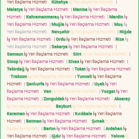
Yeri İlaçlama Hizmeti
|
Kütahya
İş Yeri İlaçlama Hizmeti
|
Malatya
İş Yeri İlaçlama Hizmeti
|
Manisa
İş Yeri İlaçlama
Hizmeti
|
Kahramanmaraş
İş Yeri İlaçlama Hizmeti
|
Mardin
İş
Yeri İlaçlama Hizmeti
|
Muğla
İş Yeri İlaçlama Hizmeti
|
Muş
İş
Yeri İlaçlama Hizmeti
|
Nevşehir
İş Yeri İlaçlama Hizmeti
|
Niğde
İş Yeri İlaçlama Hizmeti
|
Ordu
İş Yeri İlaçlama Hizmeti
|
Rize
İş
Yeri İlaçlama Hizmeti
|
Sakarya
İş Yeri İlaçlama Hizmeti
|
Samsun
İş Yeri İlaçlama Hizmeti
|
Siirt
İş Yeri İlaçlama Hizmeti
|
Sinop
İş Yeri İlaçlama Hizmeti
|
Sivas
İş Yeri İlaçlama Hizmeti
|
Tekirdağ
İş Yeri İlaçlama Hizmeti
|
Tokat
İş Yeri İlaçlama Hizmeti
|
Trabzon
İş Yeri İlaçlama Hizmeti
|
Tunceli
İş Yeri İlaçlama
Hizmeti
|
Şanlıurfa
İş Yeri İlaçlama Hizmeti
|
Uşak
İş Yeri
İlaçlama Hizmeti
|
Van
İş Yeri İlaçlama Hizmeti
|
Yozgat
İş Yeri
İlaçlama Hizmeti
|
Zonguldak
İş Yeri İlaçlama Hizmeti
|
Aksaray
İş Yeri İlaçlama Hizmeti
|
Bayburt
İş Yeri İlaçlama Hizmeti
|
Karaman
İş Yeri İlaçlama Hizmeti
|
Kırıkkale
İş Yeri İlaçlama
Hizmeti
|
Batman
İş Yeri İlaçlama Hizmeti
|
Şırnak
İş Yeri
İlaçlama Hizmeti
|
Bartın
İş Yeri İlaçlama Hizmeti
|
Ardahan
İş
Yeri İlaçlama Hizmeti
|
Iğdır
İş Yeri İlaçlama Hizmeti
|
Yalova
İş