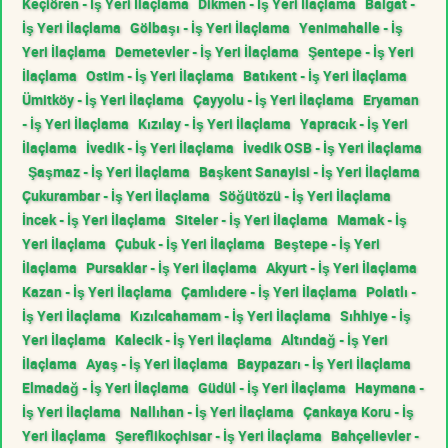
Keçiören - İş Yeri İlaçlama
Dikmen - İş Yeri İlaçlama
Balgat -
İş Yeri İlaçlama
Gölbaşı - İş Yeri İlaçlama
Yenimahalle - İş
Yeri İlaçlama
Demetevler - İş Yeri İlaçlama
Şentepe - İş Yeri
İlaçlama
Ostim - İş Yeri İlaçlama
Batıkent - İş Yeri İlaçlama
Ümitköy - İş Yeri İlaçlama
Çayyolu - İş Yeri İlaçlama
Eryaman
- İş Yeri İlaçlama
Kızılay - İş Yeri İlaçlama
Yapracık - İş Yeri
İlaçlama
İvedik - İş Yeri İlaçlama
İvedik OSB - İş Yeri İlaçlama
Şaşmaz - İş Yeri İlaçlama
Başkent Sanayisi - İş Yeri İlaçlama
Çukurambar - İş Yeri İlaçlama
Söğütözü - İş Yeri İlaçlama
İncek - İş Yeri İlaçlama
Siteler - İş Yeri İlaçlama
Mamak - İş
Yeri İlaçlama
Çubuk - İş Yeri İlaçlama
Beştepe - İş Yeri
İlaçlama
Pursaklar - İş Yeri İlaçlama
Akyurt - İş Yeri İlaçlama
Kazan - İş Yeri İlaçlama
Çamlıdere - İş Yeri İlaçlama
Polatlı -
İş Yeri İlaçlama
Kızılcahamam - İş Yeri İlaçlama
Sıhhiye - İş
Yeri İlaçlama
Kalecik - İş Yeri İlaçlama
Altındağ - İş Yeri
İlaçlama
Ayaş - İş Yeri İlaçlama
Baypazarı - İş Yeri İlaçlama
Elmadağ - İş Yeri İlaçlama
Güdül - İş Yeri İlaçlama
Haymana -
İş Yeri İlaçlama
Nallıhan - İş Yeri İlaçlama
Çankaya Koru - İş
Yeri İlaçlama
Şereflikoçhisar - İş Yeri İlaçlama
Bahçelievler -