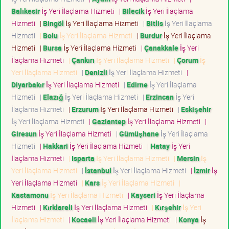
Balıkesir
İş Yeri İlaçlama Hizmeti
|
Bilecik
İş Yeri İlaçlama
Hizmeti
|
Bingöl
İş Yeri İlaçlama Hizmeti
|
Bitlis
İş Yeri İlaçlama
Hizmeti
|
Bolu
İş Yeri İlaçlama Hizmeti
|
Burdur
İş Yeri İlaçlama
Hizmeti
|
Bursa
İş Yeri İlaçlama Hizmeti
|
Çanakkale
İş Yeri
İlaçlama Hizmeti
|
Çankırı
İş Yeri İlaçlama Hizmeti
|
Çorum
İş
Yeri İlaçlama Hizmeti
|
Denizli
İş Yeri İlaçlama Hizmeti
|
Diyarbakır
İş Yeri İlaçlama Hizmeti
|
Edirne
İş Yeri İlaçlama
Hizmeti
|
Elazığ
İş Yeri İlaçlama Hizmeti
|
Erzincan
İş Yeri
İlaçlama Hizmeti
|
Erzurum
İş Yeri İlaçlama Hizmeti
|
Eskişehir
İş Yeri İlaçlama Hizmeti
|
Gaziantep
İş Yeri İlaçlama Hizmeti
|
Giresun
İş Yeri İlaçlama Hizmeti
|
Gümüşhane
İş Yeri İlaçlama
Hizmeti
|
Hakkari
İş Yeri İlaçlama Hizmeti
|
Hatay
İş Yeri
İlaçlama Hizmeti
|
Isparta
İş Yeri İlaçlama Hizmeti
|
Mersin
İş
Yeri İlaçlama Hizmeti
|
İstanbul
İş Yeri İlaçlama Hizmeti
|
İzmir
İş
Yeri İlaçlama Hizmeti
|
Kars
İş Yeri İlaçlama Hizmeti
|
Kastamonu
İş Yeri İlaçlama Hizmeti
|
Kayseri
İş Yeri İlaçlama
Hizmeti
|
Kırklareli
İş Yeri İlaçlama Hizmeti
|
Kırşehir
İş Yeri
İlaçlama Hizmeti
|
Kocaeli
İş Yeri İlaçlama Hizmeti
|
Konya
İş