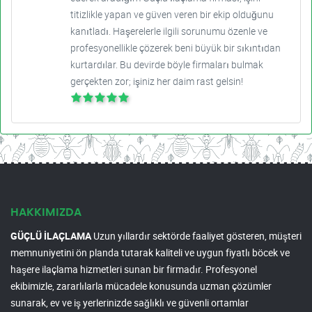
titizlikle yapan ve güven veren bir ekip olduğunu
kanıtladı. Haşerelerle ilgili sorunumu özenle ve
profesyonellikle çözerek beni büyük bir sıkıntıdan
kurtardılar. Bu devirde böyle firmaları bulmak
gerçekten zor; işiniz her daim rast gelsin!
HAKKIMIZDA
GÜÇLÜ İLAÇLAMA
Uzun yıllardır sektörde faaliyet gösteren, müşteri
memnuniyetini ön planda tutarak kaliteli ve uygun fiyatlı böcek ve
haşere ilaçlama hizmetleri sunan bir firmadır. Profesyonel
ekibimizle, zararlılarla mücadele konusunda uzman çözümler
sunarak, ev ve iş yerlerinizde sağlıklı ve güvenli ortamlar