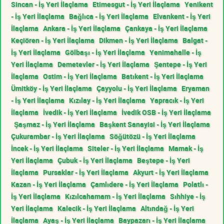
Sincan - İş Yeri İlaçlama
Etimesgut - İş Yeri İlaçlama
Yenikent
- İş Yeri İlaçlama
Bağlıca - İş Yeri İlaçlama
Elvankent - İş Yeri
İlaçlama
Ankara - İş Yeri İlaçlama
Çankaya - İş Yeri İlaçlama
Keçiören - İş Yeri İlaçlama
Dikmen - İş Yeri İlaçlama
Balgat -
İş Yeri İlaçlama
Gölbaşı - İş Yeri İlaçlama
Yenimahalle - İş
Yeri İlaçlama
Demetevler - İş Yeri İlaçlama
Şentepe - İş Yeri
İlaçlama
Ostim - İş Yeri İlaçlama
Batıkent - İş Yeri İlaçlama
Ümitköy - İş Yeri İlaçlama
Çayyolu - İş Yeri İlaçlama
Eryaman
- İş Yeri İlaçlama
Kızılay - İş Yeri İlaçlama
Yapracık - İş Yeri
İlaçlama
İvedik - İş Yeri İlaçlama
İvedik OSB - İş Yeri İlaçlama
Şaşmaz - İş Yeri İlaçlama
Başkent Sanayisi - İş Yeri İlaçlama
Çukurambar - İş Yeri İlaçlama
Söğütözü - İş Yeri İlaçlama
İncek - İş Yeri İlaçlama
Siteler - İş Yeri İlaçlama
Mamak - İş
Yeri İlaçlama
Çubuk - İş Yeri İlaçlama
Beştepe - İş Yeri
İlaçlama
Pursaklar - İş Yeri İlaçlama
Akyurt - İş Yeri İlaçlama
Kazan - İş Yeri İlaçlama
Çamlıdere - İş Yeri İlaçlama
Polatlı -
İş Yeri İlaçlama
Kızılcahamam - İş Yeri İlaçlama
Sıhhiye - İş
Yeri İlaçlama
Kalecik - İş Yeri İlaçlama
Altındağ - İş Yeri
İlaçlama
Ayaş - İş Yeri İlaçlama
Baypazarı - İş Yeri İlaçlama