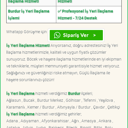
İlaçlama Hizmeti
Hizmeti
Burdur İş Yeri İlaçlama
✅ Profesyonel İş Yeri İlaçlama
İşlemi
Hizmeti - 7/24 Destek
Whatapp Görüşme için
İş Yeri İlaçlama Hizmeti
Arıyorsanız, doğru adrestesiniz! İş Yeri
İlaçlama hizmetlerimizle, kaliteli ve uygun fiyatlı çözümler
sunuyoruz. Böcek ve haşere ilaçlama hizmetlerinde en iyi ekipman
ve tekniklerle, müşteri memnuniyeti garantisiyle hizmet veriyoruz.
Sağlığınızı ve güvenliğinizi riske atmayın, Güçlü İlaçlama ile
haşere sorunlarınızı çözün!
İş Yeri İlaçlama
hizmeti verdiğimiz
Burdur
ilçeleri;
Ağlasun , Bucak , Burdur Merkez , Gölhisar , Tefenni , Yeşilova ,
Karamanlı , Kemer / Burdur , Altınyayla / Burdur , Çavdır , Çeltikçi
İş Yeri İlaçlama
hizmeti verdiğimiz şehirler;
Adana , Adıyaman , Afyonkarahisar , Ağrı , Amasya , Ankara ,
Antalya , Artvin , Aydın , Balıkesir , Bilecik , Bingöl , Bitlis , Bolu ,