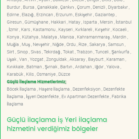
Burdur , Bursa , Çanakkale , Çankırı , Çorum , Denizli , Diyarbakır ,
Edirne , Elazığ , Erzincan , Erzurum , Eskişehir , Gaziantep ,
Giresun , Gümüşhane , Hakkari , Hatay , Isparta , Mersin , İstanbul
, İzmir , Kars , Kastamonu , Kayseri , Kırklareli , Kırşehir , Kocaeli ,
Konya , Kütahya , Malatya , Manisa , Kahramanmaraş , Mardin ,
Muğla , Muş , Nevşehir , Niğde , Ordu , Rize , Sakarya , Samsun ,
Siirt , Sinop , Sivas , Tekirdağ , Tokat , Trabzon , Tunceli , Şanlıurfa ,
Uşak , Van , Yozgat , Zonguldak , Aksaray , Bayburt , Karaman ,
Kırıkkale , Batman , Şırnak , Bartın , Ardahan , Iğdır , Yalova ,
Karabük , Kilis , Osmaniye , Düzce
Güçlü İlaçlama Hizmetlerimiz;
Böcek İlaçlama , Haşere İlaçlama , Dezenfeksiyon , Dezenfekte
İlaçlama , İşyeri Dezenfekte , Ev Apartman Dezenfekte , Fabrika
İlaçlama
Güçlü İlaçlama İş Yeri İlaçlama
hizmetini verdiğimiz bölgeler