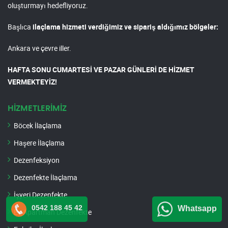
oluşturmayı hedefliyoruz.
Başlıca
ilaçlama hizmeti verdiğimiz ve sipariş aldığımız bölgeler:
Ankara ve çevre iller.
HAFTA SONU CUMARTESİ VE PAZAR GÜNLERİ DE HİZMET
VERMEKTEYİZ!
HİZMETLERİMİZ
Böcek İlaçlama
Haşere İlaçlama
Dezenfeksiyon
Dezenfekte İlaçlama
İşyeri Dezenfekte
0542 188 45 42
Whatsapp
Ev Apartman Dezenfekte