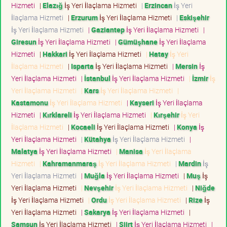
Hizmeti
|
Elazığ
İş Yeri İlaçlama Hizmeti
|
Erzincan
İş Yeri
İlaçlama Hizmeti
|
Erzurum
İş Yeri İlaçlama Hizmeti
|
Eskişehir
İş Yeri İlaçlama Hizmeti
|
Gaziantep
İş Yeri İlaçlama Hizmeti
|
Giresun
İş Yeri İlaçlama Hizmeti
|
Gümüşhane
İş Yeri İlaçlama
Hizmeti
|
Hakkari
İş Yeri İlaçlama Hizmeti
|
Hatay
İş Yeri
İlaçlama Hizmeti
|
Isparta
İş Yeri İlaçlama Hizmeti
|
Mersin
İş
Yeri İlaçlama Hizmeti
|
İstanbul
İş Yeri İlaçlama Hizmeti
|
İzmir
İş
Yeri İlaçlama Hizmeti
|
Kars
İş Yeri İlaçlama Hizmeti
|
Kastamonu
İş Yeri İlaçlama Hizmeti
|
Kayseri
İş Yeri İlaçlama
Hizmeti
|
Kırklareli
İş Yeri İlaçlama Hizmeti
|
Kırşehir
İş Yeri
İlaçlama Hizmeti
|
Kocaeli
İş Yeri İlaçlama Hizmeti
|
Konya
İş
Yeri İlaçlama Hizmeti
|
Kütahya
İş Yeri İlaçlama Hizmeti
|
Malatya
İş Yeri İlaçlama Hizmeti
|
Manisa
İş Yeri İlaçlama
Hizmeti
|
Kahramanmaraş
İş Yeri İlaçlama Hizmeti
|
Mardin
İş
Yeri İlaçlama Hizmeti
|
Muğla
İş Yeri İlaçlama Hizmeti
|
Muş
İş
Yeri İlaçlama Hizmeti
|
Nevşehir
İş Yeri İlaçlama Hizmeti
|
Niğde
İş Yeri İlaçlama Hizmeti
|
Ordu
İş Yeri İlaçlama Hizmeti
|
Rize
İş
Yeri İlaçlama Hizmeti
|
Sakarya
İş Yeri İlaçlama Hizmeti
|
Samsun
İş Yeri İlaçlama Hizmeti
|
Siirt
İş Yeri İlaçlama Hizmeti
|