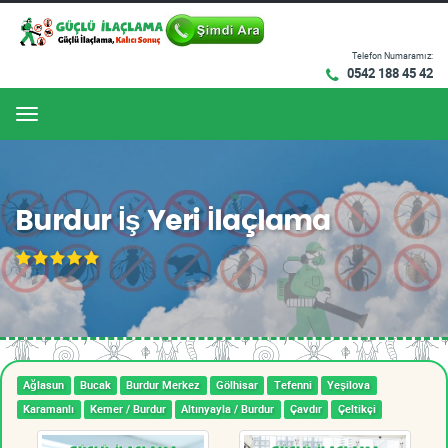
Telefon Numaramız:
0542 188 45 42
Menu
Burdur İş Yeri İlaçlama
Ağlasun
Bucak
Burdur Merkez
Gölhisar
Tefenni
Yeşilova
Karamanlı
Kemer / Burdur
Altınyayla / Burdur
Çavdır
Çeltikçi