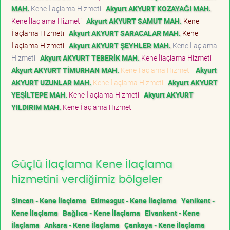
MAH.
Kene İlaçlama Hizmeti
Akyurt AKYURT KOZAYAĞI MAH.
Kene İlaçlama Hizmeti
Akyurt AKYURT SAMUT MAH.
Kene
İlaçlama Hizmeti
Akyurt AKYURT SARACALAR MAH.
Kene
İlaçlama Hizmeti
Akyurt AKYURT ŞEYHLER MAH.
Kene İlaçlama
Hizmeti
Akyurt AKYURT TEBERİK MAH.
Kene İlaçlama Hizmeti
Akyurt AKYURT TİMURHAN MAH.
Kene İlaçlama Hizmeti
Akyurt
AKYURT UZUNLAR MAH.
Kene İlaçlama Hizmeti
Akyurt AKYURT
YEŞİLTEPE MAH.
Kene İlaçlama Hizmeti
Akyurt AKYURT
YILDIRIM MAH.
Kene İlaçlama Hizmeti
Güçlü İlaçlama Kene İlaçlama
hizmetini verdiğimiz bölgeler
Sincan - Kene İlaçlama
Etimesgut - Kene İlaçlama
Yenikent -
Kene İlaçlama
Bağlıca - Kene İlaçlama
Elvankent - Kene
İlaçlama
Ankara - Kene İlaçlama
Çankaya - Kene İlaçlama