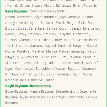
, Mamak , Sincan , Kazan , Akyurt , Etimesgut , Evren , Pursaklar
Kene İlaçlama
hizmeti verdiğimiz şehirler;
Adana , Adıyaman , Afyonkarahisar , Ağrı , Amasya , Ankara ,
Antalya , Artvin , Aydın , Balıkesir , Bilecik , Bingöl , Bitlis , Bolu ,
Burdur , Bursa , Çanakkale , Çankırı , Çorum , Denizli , Diyarbakır ,
Edirne , Elazığ , Erzincan , Erzurum , Eskişehir , Gaziantep ,
Giresun , Gümüşhane , Hakkari , Hatay , Isparta , Mersin , İstanbul
, İzmir , Kars , Kastamonu , Kayseri , Kırklareli , Kırşehir , Kocaeli ,
Konya , Kütahya , Malatya , Manisa , Kahramanmaraş , Mardin ,
Muğla , Muş , Nevşehir , Niğde , Ordu , Rize , Sakarya , Samsun ,
Siirt , Sinop , Sivas , Tekirdağ , Tokat , Trabzon , Tunceli , Şanlıurfa ,
Uşak , Van , Yozgat , Zonguldak , Aksaray , Bayburt , Karaman ,
Kırıkkale , Batman , Şırnak , Bartın , Ardahan , Iğdır , Yalova ,
Karabük , Kilis , Osmaniye , Düzce
Güçlü İlaçlama Hizmetlerimiz;
Böcek İlaçlama , Haşere İlaçlama , Dezenfeksiyon , Dezenfekte
İlaçlama , İşyeri Dezenfekte , Ev Apartman Dezenfekte , Fabrika
İlaçlama