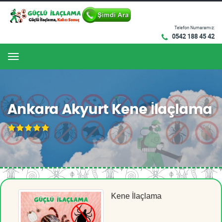
Telefon Numaramız:
0542 188 45 42
Menu
Ankara Akyurt Kene İlaçlama
Kene İlaçlama