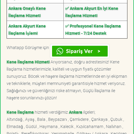
Ankara Onaylı Kene
✅ Ankara Akyurt En İyi Kene
İlaçlama Hizmeti
İlaçlama Hizmeti
Ankara Akyurt Kene
✅ Profesyonel Kene İlaçlama
İlaçlama İşlemi
Hizmeti - 7/24 Destek
Whatapp Görüşme için
Kene İlaçlama Hizmeti
Arıyorsanız, doğru adrestesiniz! Kene
İlaçlama hizmetlerimizle, kaliteli ve uygun fiyatlı çözümler
sunuyoruz. Böcek ve haşere ilaçlama hizmetlerinde en iyi ekipman
ve tekniklerle, müşteri memnuniyeti garantisiyle hizmet veriyoruz.
Sağlığınızı ve güvenliğinizi riske atmayın, Güçlü İlaçlama ile
haşere sorunlarınızı çözün!
Kene İlaçlama
hizmeti verdiğimiz
Ankara
ilçeleri;
Altındağ , Ayaş , Bala , Beypazarı , Çamlıdere , Çankaya , Çubuk ,
Elmadağ , Güdül , Haymana , Kalecik , Kızılcahamam , Nallıhan ,
Polatlı , Şereflikoçhisar , Yenimahalle , Gölbaşı / Ankara , Keçiören