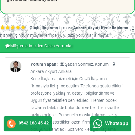
Güçlü İlaçlama
firması
Ankara Akyurt Kene İlaçlama
hizmeti için tüm müşterilerinden 5 yıldızlı yorumlar almıştır.
Müşterilerimizden Gelen Yorumlar
Yorum Yapan :
Şaban Sönmez, Konum :
Ankara Akyurt Ankara
Kene İlaçlama hizmeti için Güçlü İlaçlama
firmasıyla iletişime geçtim. Telefonda gösterdikleri
profesyonel yaklaşım, detaylı bilgilendirme ve
uygun fiyat teklifleri beni etkiledi. Hemen böcek
ilaçlama talebinde bulundum ve belirtilen saatte
hızlıca geldiler. Personelin maske takması ve iş
ahlakına gösterdikleri özen, firmanın güvenilir
0542 188 45 42
Whatsapp
olduğunu kanıtladı. Söz verdikleri gibi ilaçlama