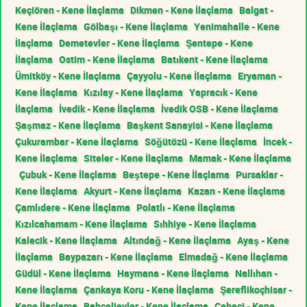
Keçiören - Kene İlaçlama
Dikmen - Kene İlaçlama
Balgat -
Kene İlaçlama
Gölbaşı - Kene İlaçlama
Yenimahalle - Kene
İlaçlama
Demetevler - Kene İlaçlama
Şentepe - Kene
İlaçlama
Ostim - Kene İlaçlama
Batıkent - Kene İlaçlama
Ümitköy - Kene İlaçlama
Çayyolu - Kene İlaçlama
Eryaman -
Kene İlaçlama
Kızılay - Kene İlaçlama
Yapracık - Kene
İlaçlama
İvedik - Kene İlaçlama
İvedik OSB - Kene İlaçlama
Şaşmaz - Kene İlaçlama
Başkent Sanayisi - Kene İlaçlama
Çukurambar - Kene İlaçlama
Söğütözü - Kene İlaçlama
İncek -
Kene İlaçlama
Siteler - Kene İlaçlama
Mamak - Kene İlaçlama
Çubuk - Kene İlaçlama
Beştepe - Kene İlaçlama
Pursaklar -
Kene İlaçlama
Akyurt - Kene İlaçlama
Kazan - Kene İlaçlama
Çamlıdere - Kene İlaçlama
Polatlı - Kene İlaçlama
Kızılcahamam - Kene İlaçlama
Sıhhiye - Kene İlaçlama
Kalecik - Kene İlaçlama
Altındağ - Kene İlaçlama
Ayaş - Kene
İlaçlama
Baypazarı - Kene İlaçlama
Elmadağ - Kene İlaçlama
Güdül - Kene İlaçlama
Haymana - Kene İlaçlama
Nallıhan -
Kene İlaçlama
Çankaya Koru - Kene İlaçlama
Şereflikoçhisar -
Kene İlaçlama
Bahçelievler - Kene İlaçlama
Cebeci - Kene