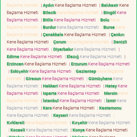
İlaçlama Hizmeti
|
Aydın
Kene İlaçlama Hizmeti
|
Balıkesir
Kene
İlaçlama Hizmeti
|
Bilecik
Kene İlaçlama Hizmeti
|
Bingöl
Kene
İlaçlama Hizmeti
|
Bitlis
Kene İlaçlama Hizmeti
|
Bolu
Kene
İlaçlama Hizmeti
|
Burdur
Kene İlaçlama Hizmeti
|
Bursa
Kene
İlaçlama Hizmeti
|
Çanakkale
Kene İlaçlama Hizmeti
|
Çankırı
Kene İlaçlama Hizmeti
|
Çorum
Kene İlaçlama Hizmeti
|
Denizli
Kene İlaçlama Hizmeti
|
Diyarbakır
Kene İlaçlama Hizmeti
|
Edirne
Kene İlaçlama Hizmeti
|
Elazığ
Kene İlaçlama Hizmeti
|
Erzincan
Kene İlaçlama Hizmeti
|
Erzurum
Kene İlaçlama Hizmeti
|
Eskişehir
Kene İlaçlama Hizmeti
|
Gaziantep
Kene İlaçlama
Hizmeti
|
Giresun
Kene İlaçlama Hizmeti
|
Gümüşhane
Kene
İlaçlama Hizmeti
|
Hakkari
Kene İlaçlama Hizmeti
|
Hatay
Kene
İlaçlama Hizmeti
|
Isparta
Kene İlaçlama Hizmeti
|
Mersin
Kene
İlaçlama Hizmeti
|
İstanbul
Kene İlaçlama Hizmeti
|
İzmir
Kene
İlaçlama Hizmeti
|
Kars
Kene İlaçlama Hizmeti
|
Kastamonu
Kene İlaçlama Hizmeti
|
Kayseri
Kene İlaçlama Hizmeti
|
Kırklareli
Kene İlaçlama Hizmeti
|
Kırşehir
Kene İlaçlama Hizmeti
|
Kocaeli
Kene İlaçlama Hizmeti
|
Konya
Kene İlaçlama Hizmeti