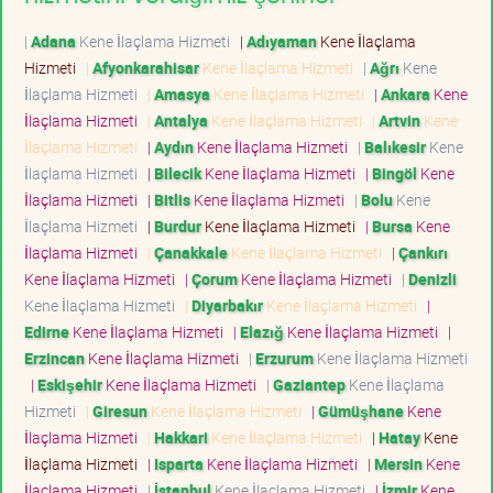
|
Adana
Kene İlaçlama Hizmeti
|
Adıyaman
Kene İlaçlama
Hizmeti
|
Afyonkarahisar
Kene İlaçlama Hizmeti
|
Ağrı
Kene
İlaçlama Hizmeti
|
Amasya
Kene İlaçlama Hizmeti
|
Ankara
Kene
İlaçlama Hizmeti
|
Antalya
Kene İlaçlama Hizmeti
|
Artvin
Kene
İlaçlama Hizmeti
|
Aydın
Kene İlaçlama Hizmeti
|
Balıkesir
Kene
İlaçlama Hizmeti
|
Bilecik
Kene İlaçlama Hizmeti
|
Bingöl
Kene
İlaçlama Hizmeti
|
Bitlis
Kene İlaçlama Hizmeti
|
Bolu
Kene
İlaçlama Hizmeti
|
Burdur
Kene İlaçlama Hizmeti
|
Bursa
Kene
İlaçlama Hizmeti
|
Çanakkale
Kene İlaçlama Hizmeti
|
Çankırı
Kene İlaçlama Hizmeti
|
Çorum
Kene İlaçlama Hizmeti
|
Denizli
Kene İlaçlama Hizmeti
|
Diyarbakır
Kene İlaçlama Hizmeti
|
Edirne
Kene İlaçlama Hizmeti
|
Elazığ
Kene İlaçlama Hizmeti
|
Erzincan
Kene İlaçlama Hizmeti
|
Erzurum
Kene İlaçlama Hizmeti
|
Eskişehir
Kene İlaçlama Hizmeti
|
Gaziantep
Kene İlaçlama
Hizmeti
|
Giresun
Kene İlaçlama Hizmeti
|
Gümüşhane
Kene
İlaçlama Hizmeti
|
Hakkari
Kene İlaçlama Hizmeti
|
Hatay
Kene
İlaçlama Hizmeti
|
Isparta
Kene İlaçlama Hizmeti
|
Mersin
Kene
İlaçlama Hizmeti
|
İstanbul
Kene İlaçlama Hizmeti
|
İzmir
Kene