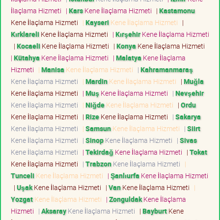
İlaçlama Hizmeti
|
Kars
Kene İlaçlama Hizmeti
|
Kastamonu
Kene İlaçlama Hizmeti
|
Kayseri
Kene İlaçlama Hizmeti
|
Kırklareli
Kene İlaçlama Hizmeti
|
Kırşehir
Kene İlaçlama Hizmeti
|
Kocaeli
Kene İlaçlama Hizmeti
|
Konya
Kene İlaçlama Hizmeti
|
Kütahya
Kene İlaçlama Hizmeti
|
Malatya
Kene İlaçlama
Hizmeti
|
Manisa
Kene İlaçlama Hizmeti
|
Kahramanmaraş
Kene İlaçlama Hizmeti
|
Mardin
Kene İlaçlama Hizmeti
|
Muğla
Kene İlaçlama Hizmeti
|
Muş
Kene İlaçlama Hizmeti
|
Nevşehir
Kene İlaçlama Hizmeti
|
Niğde
Kene İlaçlama Hizmeti
|
Ordu
Kene İlaçlama Hizmeti
|
Rize
Kene İlaçlama Hizmeti
|
Sakarya
Kene İlaçlama Hizmeti
|
Samsun
Kene İlaçlama Hizmeti
|
Siirt
Kene İlaçlama Hizmeti
|
Sinop
Kene İlaçlama Hizmeti
|
Sivas
Kene İlaçlama Hizmeti
|
Tekirdağ
Kene İlaçlama Hizmeti
|
Tokat
Kene İlaçlama Hizmeti
|
Trabzon
Kene İlaçlama Hizmeti
|
Tunceli
Kene İlaçlama Hizmeti
|
Şanlıurfa
Kene İlaçlama Hizmeti
|
Uşak
Kene İlaçlama Hizmeti
|
Van
Kene İlaçlama Hizmeti
|
Yozgat
Kene İlaçlama Hizmeti
|
Zonguldak
Kene İlaçlama
Hizmeti
|
Aksaray
Kene İlaçlama Hizmeti
|
Bayburt
Kene