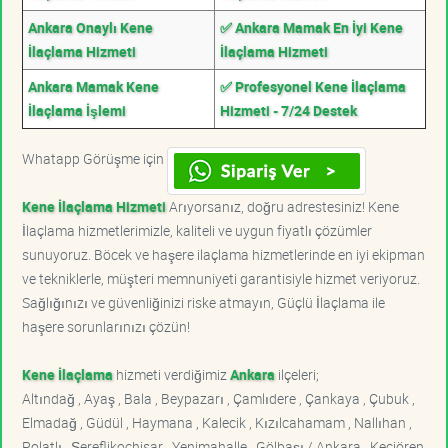
Ankara Onaylı Kene
✅ Ankara Mamak En İyi Kene
İlaçlama Hizmeti
İlaçlama Hizmeti
Ankara Mamak Kene
✅ Profesyonel Kene İlaçlama
İlaçlama İşlemi
Hizmeti - 7/24 Destek
Whatapp Görüşme için
Kene İlaçlama Hizmeti
Arıyorsanız, doğru adrestesiniz! Kene
İlaçlama hizmetlerimizle, kaliteli ve uygun fiyatlı çözümler
sunuyoruz. Böcek ve haşere ilaçlama hizmetlerinde en iyi ekipman
ve tekniklerle, müşteri memnuniyeti garantisiyle hizmet veriyoruz.
Sağlığınızı ve güvenliğinizi riske atmayın, Güçlü İlaçlama ile
haşere sorunlarınızı çözün!
Kene İlaçlama
hizmeti verdiğimiz
Ankara
ilçeleri;
Altındağ , Ayaş , Bala , Beypazarı , Çamlıdere , Çankaya , Çubuk ,
Elmadağ , Güdül , Haymana , Kalecik , Kızılcahamam , Nallıhan ,
Polatlı , Şereflikoçhisar , Yenimahalle , Gölbaşı / Ankara , Keçiören