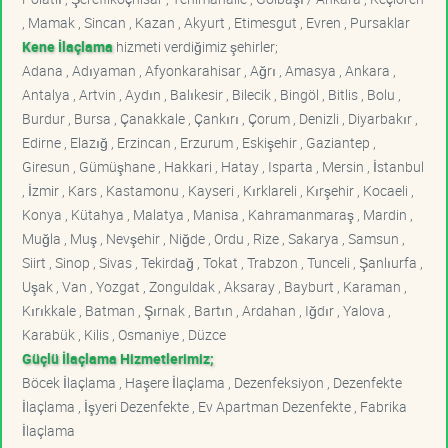
, Mamak , Sincan , Kazan , Akyurt , Etimesgut , Evren , Pursaklar
Kene İlaçlama
hizmeti verdiğimiz şehirler;
Adana , Adıyaman , Afyonkarahisar , Ağrı , Amasya , Ankara ,
Antalya , Artvin , Aydın , Balıkesir , Bilecik , Bingöl , Bitlis , Bolu ,
Burdur , Bursa , Çanakkale , Çankırı , Çorum , Denizli , Diyarbakır ,
Edirne , Elazığ , Erzincan , Erzurum , Eskişehir , Gaziantep ,
Giresun , Gümüşhane , Hakkari , Hatay , Isparta , Mersin , İstanbul
, İzmir , Kars , Kastamonu , Kayseri , Kırklareli , Kırşehir , Kocaeli ,
Konya , Kütahya , Malatya , Manisa , Kahramanmaraş , Mardin ,
Muğla , Muş , Nevşehir , Niğde , Ordu , Rize , Sakarya , Samsun ,
Siirt , Sinop , Sivas , Tekirdağ , Tokat , Trabzon , Tunceli , Şanlıurfa ,
Uşak , Van , Yozgat , Zonguldak , Aksaray , Bayburt , Karaman ,
Kırıkkale , Batman , Şırnak , Bartın , Ardahan , Iğdır , Yalova ,
Karabük , Kilis , Osmaniye , Düzce
Güçlü İlaçlama Hizmetlerimiz;
Böcek İlaçlama , Haşere İlaçlama , Dezenfeksiyon , Dezenfekte
İlaçlama , İşyeri Dezenfekte , Ev Apartman Dezenfekte , Fabrika
İlaçlama