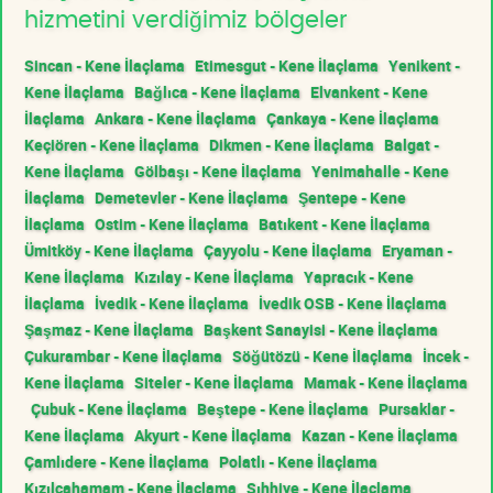
hizmetini verdiğimiz bölgeler
Sincan - Kene İlaçlama
Etimesgut - Kene İlaçlama
Yenikent -
Kene İlaçlama
Bağlıca - Kene İlaçlama
Elvankent - Kene
İlaçlama
Ankara - Kene İlaçlama
Çankaya - Kene İlaçlama
Keçiören - Kene İlaçlama
Dikmen - Kene İlaçlama
Balgat -
Kene İlaçlama
Gölbaşı - Kene İlaçlama
Yenimahalle - Kene
İlaçlama
Demetevler - Kene İlaçlama
Şentepe - Kene
İlaçlama
Ostim - Kene İlaçlama
Batıkent - Kene İlaçlama
Ümitköy - Kene İlaçlama
Çayyolu - Kene İlaçlama
Eryaman -
Kene İlaçlama
Kızılay - Kene İlaçlama
Yapracık - Kene
İlaçlama
İvedik - Kene İlaçlama
İvedik OSB - Kene İlaçlama
Şaşmaz - Kene İlaçlama
Başkent Sanayisi - Kene İlaçlama
Çukurambar - Kene İlaçlama
Söğütözü - Kene İlaçlama
İncek -
Kene İlaçlama
Siteler - Kene İlaçlama
Mamak - Kene İlaçlama
Çubuk - Kene İlaçlama
Beştepe - Kene İlaçlama
Pursaklar -
Kene İlaçlama
Akyurt - Kene İlaçlama
Kazan - Kene İlaçlama
Çamlıdere - Kene İlaçlama
Polatlı - Kene İlaçlama
Kızılcahamam - Kene İlaçlama
Sıhhiye - Kene İlaçlama