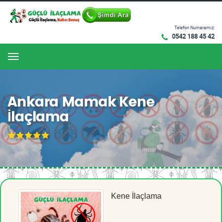
Telefon Numaramız:
0542 188 45 42
Menu
Ankara Mamak Kene
İlaçlama
Kene İlaçlama