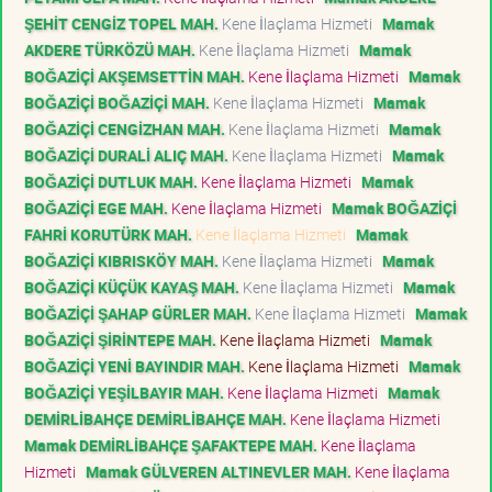
ŞEHİT CENGİZ TOPEL MAH.
Kene İlaçlama Hizmeti
Mamak
AKDERE TÜRKÖZÜ MAH.
Kene İlaçlama Hizmeti
Mamak
BOĞAZİÇİ AKŞEMSETTİN MAH.
Kene İlaçlama Hizmeti
Mamak
BOĞAZİÇİ BOĞAZİÇİ MAH.
Kene İlaçlama Hizmeti
Mamak
BOĞAZİÇİ CENGİZHAN MAH.
Kene İlaçlama Hizmeti
Mamak
BOĞAZİÇİ DURALİ ALIÇ MAH.
Kene İlaçlama Hizmeti
Mamak
BOĞAZİÇİ DUTLUK MAH.
Kene İlaçlama Hizmeti
Mamak
BOĞAZİÇİ EGE MAH.
Kene İlaçlama Hizmeti
Mamak BOĞAZİÇİ
FAHRİ KORUTÜRK MAH.
Kene İlaçlama Hizmeti
Mamak
BOĞAZİÇİ KIBRISKÖY MAH.
Kene İlaçlama Hizmeti
Mamak
BOĞAZİÇİ KÜÇÜK KAYAŞ MAH.
Kene İlaçlama Hizmeti
Mamak
BOĞAZİÇİ ŞAHAP GÜRLER MAH.
Kene İlaçlama Hizmeti
Mamak
BOĞAZİÇİ ŞİRİNTEPE MAH.
Kene İlaçlama Hizmeti
Mamak
BOĞAZİÇİ YENİ BAYINDIR MAH.
Kene İlaçlama Hizmeti
Mamak
BOĞAZİÇİ YEŞİLBAYIR MAH.
Kene İlaçlama Hizmeti
Mamak
DEMİRLİBAHÇE DEMİRLİBAHÇE MAH.
Kene İlaçlama Hizmeti
Mamak DEMİRLİBAHÇE ŞAFAKTEPE MAH.
Kene İlaçlama
Hizmeti
Mamak GÜLVEREN ALTINEVLER MAH.
Kene İlaçlama