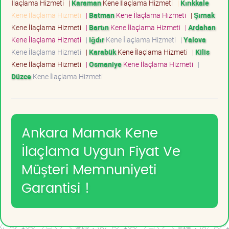
İlaçlama Hizmeti
|
Karaman
Kene İlaçlama Hizmeti
|
Kırıkkale
Kene İlaçlama Hizmeti
|
Batman
Kene İlaçlama Hizmeti
|
Şırnak
Kene İlaçlama Hizmeti
|
Bartın
Kene İlaçlama Hizmeti
|
Ardahan
Kene İlaçlama Hizmeti
|
Iğdır
Kene İlaçlama Hizmeti
|
Yalova
Kene İlaçlama Hizmeti
|
Karabük
Kene İlaçlama Hizmeti
|
Kilis
Kene İlaçlama Hizmeti
|
Osmaniye
Kene İlaçlama Hizmeti
|
Düzce
Kene İlaçlama Hizmeti
Ankara Mamak Kene
İlaçlama Uygun Fiyat Ve
Müşteri Memnuniyeti
Garantisi !