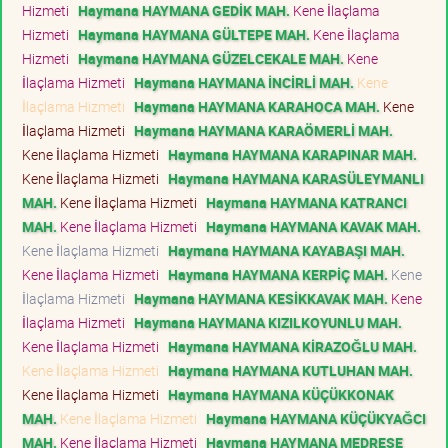
Hizmeti
Haymana HAYMANA GEDİK MAH.
Kene İlaçlama
Hizmeti
Haymana HAYMANA GÜLTEPE MAH.
Kene İlaçlama
Hizmeti
Haymana HAYMANA GÜZELCEKALE MAH.
Kene
İlaçlama Hizmeti
Haymana HAYMANA İNCİRLİ MAH.
Kene
İlaçlama Hizmeti
Haymana HAYMANA KARAHOCA MAH.
Kene
İlaçlama Hizmeti
Haymana HAYMANA KARAÖMERLİ MAH.
Kene İlaçlama Hizmeti
Haymana HAYMANA KARAPINAR MAH.
Kene İlaçlama Hizmeti
Haymana HAYMANA KARASÜLEYMANLI
MAH.
Kene İlaçlama Hizmeti
Haymana HAYMANA KATRANCI
MAH.
Kene İlaçlama Hizmeti
Haymana HAYMANA KAVAK MAH.
Kene İlaçlama Hizmeti
Haymana HAYMANA KAYABAŞI MAH.
Kene İlaçlama Hizmeti
Haymana HAYMANA KERPİÇ MAH.
Kene
İlaçlama Hizmeti
Haymana HAYMANA KESİKKAVAK MAH.
Kene
İlaçlama Hizmeti
Haymana HAYMANA KIZILKOYUNLU MAH.
Kene İlaçlama Hizmeti
Haymana HAYMANA KİRAZOĞLU MAH.
Kene İlaçlama Hizmeti
Haymana HAYMANA KUTLUHAN MAH.
Kene İlaçlama Hizmeti
Haymana HAYMANA KÜÇÜKKONAK
MAH.
Kene İlaçlama Hizmeti
Haymana HAYMANA KÜÇÜKYAĞCI
MAH.
Kene İlaçlama Hizmeti
Haymana HAYMANA MEDRESE