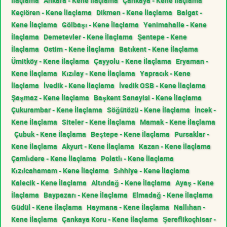
İlaçlama
Ankara - Kene İlaçlama
Çankaya - Kene İlaçlama
Keçiören - Kene İlaçlama
Dikmen - Kene İlaçlama
Balgat -
Kene İlaçlama
Gölbaşı - Kene İlaçlama
Yenimahalle - Kene
İlaçlama
Demetevler - Kene İlaçlama
Şentepe - Kene
İlaçlama
Ostim - Kene İlaçlama
Batıkent - Kene İlaçlama
Ümitköy - Kene İlaçlama
Çayyolu - Kene İlaçlama
Eryaman -
Kene İlaçlama
Kızılay - Kene İlaçlama
Yapracık - Kene
İlaçlama
İvedik - Kene İlaçlama
İvedik OSB - Kene İlaçlama
Şaşmaz - Kene İlaçlama
Başkent Sanayisi - Kene İlaçlama
Çukurambar - Kene İlaçlama
Söğütözü - Kene İlaçlama
İncek -
Kene İlaçlama
Siteler - Kene İlaçlama
Mamak - Kene İlaçlama
Çubuk - Kene İlaçlama
Beştepe - Kene İlaçlama
Pursaklar -
Kene İlaçlama
Akyurt - Kene İlaçlama
Kazan - Kene İlaçlama
Çamlıdere - Kene İlaçlama
Polatlı - Kene İlaçlama
Kızılcahamam - Kene İlaçlama
Sıhhiye - Kene İlaçlama
Kalecik - Kene İlaçlama
Altındağ - Kene İlaçlama
Ayaş - Kene
İlaçlama
Baypazarı - Kene İlaçlama
Elmadağ - Kene İlaçlama
Güdül - Kene İlaçlama
Haymana - Kene İlaçlama
Nallıhan -
Kene İlaçlama
Çankaya Koru - Kene İlaçlama
Şereflikoçhisar -