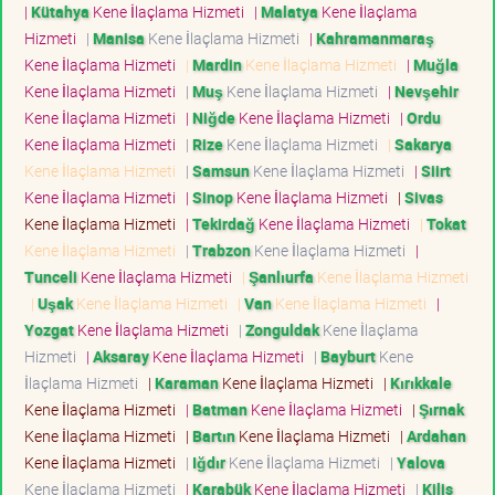
|
Kütahya
Kene İlaçlama Hizmeti
|
Malatya
Kene İlaçlama
Hizmeti
|
Manisa
Kene İlaçlama Hizmeti
|
Kahramanmaraş
Kene İlaçlama Hizmeti
|
Mardin
Kene İlaçlama Hizmeti
|
Muğla
Kene İlaçlama Hizmeti
|
Muş
Kene İlaçlama Hizmeti
|
Nevşehir
Kene İlaçlama Hizmeti
|
Niğde
Kene İlaçlama Hizmeti
|
Ordu
Kene İlaçlama Hizmeti
|
Rize
Kene İlaçlama Hizmeti
|
Sakarya
Kene İlaçlama Hizmeti
|
Samsun
Kene İlaçlama Hizmeti
|
Siirt
Kene İlaçlama Hizmeti
|
Sinop
Kene İlaçlama Hizmeti
|
Sivas
Kene İlaçlama Hizmeti
|
Tekirdağ
Kene İlaçlama Hizmeti
|
Tokat
Kene İlaçlama Hizmeti
|
Trabzon
Kene İlaçlama Hizmeti
|
Tunceli
Kene İlaçlama Hizmeti
|
Şanlıurfa
Kene İlaçlama Hizmeti
|
Uşak
Kene İlaçlama Hizmeti
|
Van
Kene İlaçlama Hizmeti
|
Yozgat
Kene İlaçlama Hizmeti
|
Zonguldak
Kene İlaçlama
Hizmeti
|
Aksaray
Kene İlaçlama Hizmeti
|
Bayburt
Kene
İlaçlama Hizmeti
|
Karaman
Kene İlaçlama Hizmeti
|
Kırıkkale
Kene İlaçlama Hizmeti
|
Batman
Kene İlaçlama Hizmeti
|
Şırnak
Kene İlaçlama Hizmeti
|
Bartın
Kene İlaçlama Hizmeti
|
Ardahan
Kene İlaçlama Hizmeti
|
Iğdır
Kene İlaçlama Hizmeti
|
Yalova
Kene İlaçlama Hizmeti
|
Karabük
Kene İlaçlama Hizmeti
|
Kilis