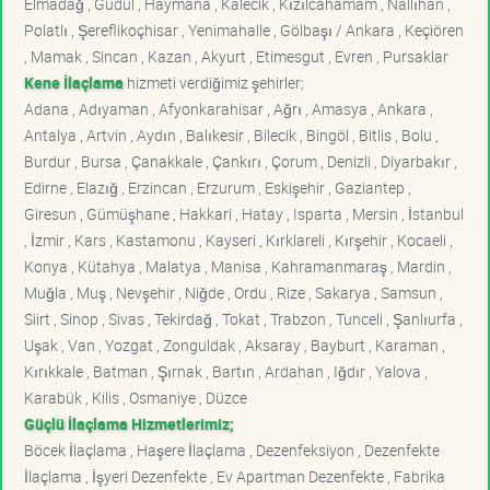
Elmadağ , Güdül , Haymana , Kalecik , Kızılcahamam , Nallıhan ,
Polatlı , Şereflikoçhisar , Yenimahalle , Gölbaşı / Ankara , Keçiören
, Mamak , Sincan , Kazan , Akyurt , Etimesgut , Evren , Pursaklar
Kene İlaçlama
hizmeti verdiğimiz şehirler;
Adana , Adıyaman , Afyonkarahisar , Ağrı , Amasya , Ankara ,
Antalya , Artvin , Aydın , Balıkesir , Bilecik , Bingöl , Bitlis , Bolu ,
Burdur , Bursa , Çanakkale , Çankırı , Çorum , Denizli , Diyarbakır ,
Edirne , Elazığ , Erzincan , Erzurum , Eskişehir , Gaziantep ,
Giresun , Gümüşhane , Hakkari , Hatay , Isparta , Mersin , İstanbul
, İzmir , Kars , Kastamonu , Kayseri , Kırklareli , Kırşehir , Kocaeli ,
Konya , Kütahya , Malatya , Manisa , Kahramanmaraş , Mardin ,
Muğla , Muş , Nevşehir , Niğde , Ordu , Rize , Sakarya , Samsun ,
Siirt , Sinop , Sivas , Tekirdağ , Tokat , Trabzon , Tunceli , Şanlıurfa ,
Uşak , Van , Yozgat , Zonguldak , Aksaray , Bayburt , Karaman ,
Kırıkkale , Batman , Şırnak , Bartın , Ardahan , Iğdır , Yalova ,
Karabük , Kilis , Osmaniye , Düzce
Güçlü İlaçlama Hizmetlerimiz;
Böcek İlaçlama , Haşere İlaçlama , Dezenfeksiyon , Dezenfekte
İlaçlama , İşyeri Dezenfekte , Ev Apartman Dezenfekte , Fabrika