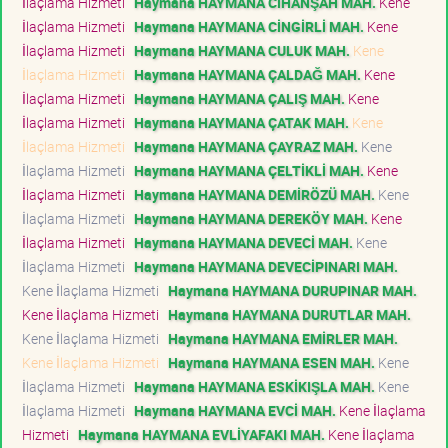
İlaçlama Hizmeti
Haymana HAYMANA CİHANŞAH MAH.
Kene
İlaçlama Hizmeti
Haymana HAYMANA CİNGİRLİ MAH.
Kene
İlaçlama Hizmeti
Haymana HAYMANA CULUK MAH.
Kene
İlaçlama Hizmeti
Haymana HAYMANA ÇALDAĞ MAH.
Kene
İlaçlama Hizmeti
Haymana HAYMANA ÇALIŞ MAH.
Kene
İlaçlama Hizmeti
Haymana HAYMANA ÇATAK MAH.
Kene
İlaçlama Hizmeti
Haymana HAYMANA ÇAYRAZ MAH.
Kene
İlaçlama Hizmeti
Haymana HAYMANA ÇELTİKLİ MAH.
Kene
İlaçlama Hizmeti
Haymana HAYMANA DEMİRÖZÜ MAH.
Kene
İlaçlama Hizmeti
Haymana HAYMANA DEREKÖY MAH.
Kene
İlaçlama Hizmeti
Haymana HAYMANA DEVECİ MAH.
Kene
İlaçlama Hizmeti
Haymana HAYMANA DEVECİPINARI MAH.
Kene İlaçlama Hizmeti
Haymana HAYMANA DURUPINAR MAH.
Kene İlaçlama Hizmeti
Haymana HAYMANA DURUTLAR MAH.
Kene İlaçlama Hizmeti
Haymana HAYMANA EMİRLER MAH.
Kene İlaçlama Hizmeti
Haymana HAYMANA ESEN MAH.
Kene
İlaçlama Hizmeti
Haymana HAYMANA ESKİKIŞLA MAH.
Kene
İlaçlama Hizmeti
Haymana HAYMANA EVCİ MAH.
Kene İlaçlama
Hizmeti
Haymana HAYMANA EVLİYAFAKI MAH.
Kene İlaçlama