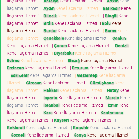
İlaçlama Hizmeti
|
Antalya
Kene İlaçlama Hizmeti
|
Artvin
Kene
İlaçlama Hizmeti
|
Aydın
Kene İlaçlama Hizmeti
|
Balıkesir
Kene
İlaçlama Hizmeti
|
Bilecik
Kene İlaçlama Hizmeti
|
Bingöl
Kene
İlaçlama Hizmeti
|
Bitlis
Kene İlaçlama Hizmeti
|
Bolu
Kene
İlaçlama Hizmeti
|
Burdur
Kene İlaçlama Hizmeti
|
Bursa
Kene
İlaçlama Hizmeti
|
Çanakkale
Kene İlaçlama Hizmeti
|
Çankırı
Kene İlaçlama Hizmeti
|
Çorum
Kene İlaçlama Hizmeti
|
Denizli
Kene İlaçlama Hizmeti
|
Diyarbakır
Kene İlaçlama Hizmeti
|
Edirne
Kene İlaçlama Hizmeti
|
Elazığ
Kene İlaçlama Hizmeti
|
Erzincan
Kene İlaçlama Hizmeti
|
Erzurum
Kene İlaçlama Hizmeti
|
Eskişehir
Kene İlaçlama Hizmeti
|
Gaziantep
Kene İlaçlama
Hizmeti
|
Giresun
Kene İlaçlama Hizmeti
|
Gümüşhane
Kene
İlaçlama Hizmeti
|
Hakkari
Kene İlaçlama Hizmeti
|
Hatay
Kene
İlaçlama Hizmeti
|
Isparta
Kene İlaçlama Hizmeti
|
Mersin
Kene
İlaçlama Hizmeti
|
İstanbul
Kene İlaçlama Hizmeti
|
İzmir
Kene
İlaçlama Hizmeti
|
Kars
Kene İlaçlama Hizmeti
|
Kastamonu
Kene İlaçlama Hizmeti
|
Kayseri
Kene İlaçlama Hizmeti
|
Kırklareli
Kene İlaçlama Hizmeti
|
Kırşehir
Kene İlaçlama Hizmeti
|
Kocaeli
Kene İlaçlama Hizmeti
|
Konya
Kene İlaçlama Hizmeti