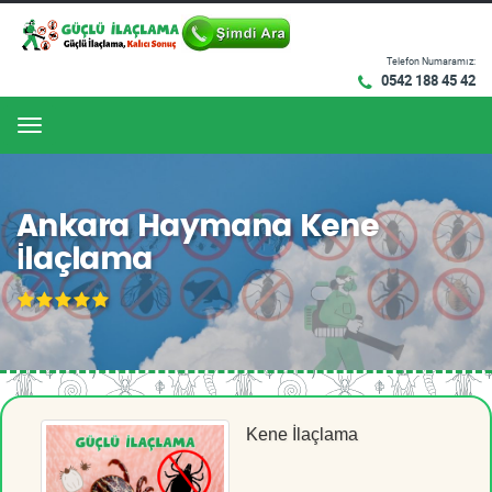
Telefon Numaramız:
0542 188 45 42
Menu
Ankara Haymana Kene
İlaçlama
Kene İlaçlama