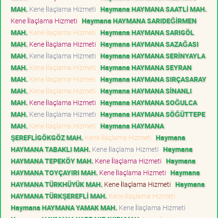
MAH.
Kene İlaçlama Hizmeti
Haymana HAYMANA SAATLİ MAH.
Kene İlaçlama Hizmeti
Haymana HAYMANA SARIDEĞİRMEN
MAH.
Kene İlaçlama Hizmeti
Haymana HAYMANA SARIGÖL
MAH.
Kene İlaçlama Hizmeti
Haymana HAYMANA SAZAĞASI
MAH.
Kene İlaçlama Hizmeti
Haymana HAYMANA SERİNYAYLA
MAH.
Kene İlaçlama Hizmeti
Haymana HAYMANA SEYRAN
MAH.
Kene İlaçlama Hizmeti
Haymana HAYMANA SIRÇASARAY
MAH.
Kene İlaçlama Hizmeti
Haymana HAYMANA SİNANLI
MAH.
Kene İlaçlama Hizmeti
Haymana HAYMANA SOĞULCA
MAH.
Kene İlaçlama Hizmeti
Haymana HAYMANA SÖĞÜTTEPE
MAH.
Kene İlaçlama Hizmeti
Haymana HAYMANA
ŞEREFLİGÖKGÖZ MAH.
Kene İlaçlama Hizmeti
Haymana
HAYMANA TABAKLI MAH.
Kene İlaçlama Hizmeti
Haymana
HAYMANA TEPEKÖY MAH.
Kene İlaçlama Hizmeti
Haymana
HAYMANA TOYÇAYIRI MAH.
Kene İlaçlama Hizmeti
Haymana
HAYMANA TÜRKHÜYÜK MAH.
Kene İlaçlama Hizmeti
Haymana
HAYMANA TÜRKŞEREFLİ MAH.
Kene İlaçlama Hizmeti
Haymana HAYMANA YAMAK MAH.
Kene İlaçlama Hizmeti