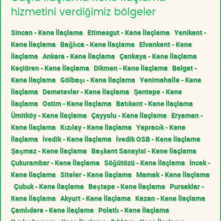
hizmetini verdiğimiz bölgeler
Sincan - Kene İlaçlama
Etimesgut - Kene İlaçlama
Yenikent -
Kene İlaçlama
Bağlıca - Kene İlaçlama
Elvankent - Kene
İlaçlama
Ankara - Kene İlaçlama
Çankaya - Kene İlaçlama
Keçiören - Kene İlaçlama
Dikmen - Kene İlaçlama
Balgat -
Kene İlaçlama
Gölbaşı - Kene İlaçlama
Yenimahalle - Kene
İlaçlama
Demetevler - Kene İlaçlama
Şentepe - Kene
İlaçlama
Ostim - Kene İlaçlama
Batıkent - Kene İlaçlama
Ümitköy - Kene İlaçlama
Çayyolu - Kene İlaçlama
Eryaman -
Kene İlaçlama
Kızılay - Kene İlaçlama
Yapracık - Kene
İlaçlama
İvedik - Kene İlaçlama
İvedik OSB - Kene İlaçlama
Şaşmaz - Kene İlaçlama
Başkent Sanayisi - Kene İlaçlama
Çukurambar - Kene İlaçlama
Söğütözü - Kene İlaçlama
İncek -
Kene İlaçlama
Siteler - Kene İlaçlama
Mamak - Kene İlaçlama
Çubuk - Kene İlaçlama
Beştepe - Kene İlaçlama
Pursaklar -
Kene İlaçlama
Akyurt - Kene İlaçlama
Kazan - Kene İlaçlama
Çamlıdere - Kene İlaçlama
Polatlı - Kene İlaçlama