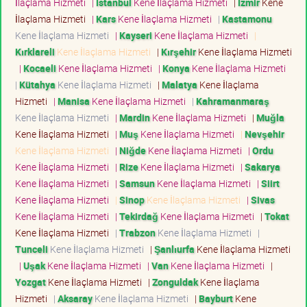
İlaçlama Hizmeti
|
İstanbul
Kene İlaçlama Hizmeti
|
İzmir
Kene
İlaçlama Hizmeti
|
Kars
Kene İlaçlama Hizmeti
|
Kastamonu
Kene İlaçlama Hizmeti
|
Kayseri
Kene İlaçlama Hizmeti
|
Kırklareli
Kene İlaçlama Hizmeti
|
Kırşehir
Kene İlaçlama Hizmeti
|
Kocaeli
Kene İlaçlama Hizmeti
|
Konya
Kene İlaçlama Hizmeti
|
Kütahya
Kene İlaçlama Hizmeti
|
Malatya
Kene İlaçlama
Hizmeti
|
Manisa
Kene İlaçlama Hizmeti
|
Kahramanmaraş
Kene İlaçlama Hizmeti
|
Mardin
Kene İlaçlama Hizmeti
|
Muğla
Kene İlaçlama Hizmeti
|
Muş
Kene İlaçlama Hizmeti
|
Nevşehir
Kene İlaçlama Hizmeti
|
Niğde
Kene İlaçlama Hizmeti
|
Ordu
Kene İlaçlama Hizmeti
|
Rize
Kene İlaçlama Hizmeti
|
Sakarya
Kene İlaçlama Hizmeti
|
Samsun
Kene İlaçlama Hizmeti
|
Siirt
Kene İlaçlama Hizmeti
|
Sinop
Kene İlaçlama Hizmeti
|
Sivas
Kene İlaçlama Hizmeti
|
Tekirdağ
Kene İlaçlama Hizmeti
|
Tokat
Kene İlaçlama Hizmeti
|
Trabzon
Kene İlaçlama Hizmeti
|
Tunceli
Kene İlaçlama Hizmeti
|
Şanlıurfa
Kene İlaçlama Hizmeti
|
Uşak
Kene İlaçlama Hizmeti
|
Van
Kene İlaçlama Hizmeti
|
Yozgat
Kene İlaçlama Hizmeti
|
Zonguldak
Kene İlaçlama
Hizmeti
|
Aksaray
Kene İlaçlama Hizmeti
|
Bayburt
Kene