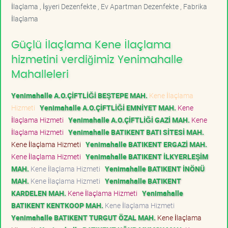
İlaçlama , İşyeri Dezenfekte , Ev Apartman Dezenfekte , Fabrika
İlaçlama
Güçlü İlaçlama Kene İlaçlama
hizmetini verdiğimiz Yenimahalle
Mahalleleri
Yenimahalle A.O.ÇİFTLİĞİ BEŞTEPE MAH.
Kene İlaçlama
Hizmeti
Yenimahalle A.O.ÇİFTLİĞİ EMNİYET MAH.
Kene
İlaçlama Hizmeti
Yenimahalle A.O.ÇİFTLİĞİ GAZİ MAH.
Kene
İlaçlama Hizmeti
Yenimahalle BATIKENT BATI SİTESİ MAH.
Kene İlaçlama Hizmeti
Yenimahalle BATIKENT ERGAZİ MAH.
Kene İlaçlama Hizmeti
Yenimahalle BATIKENT İLKYERLEŞİM
MAH.
Kene İlaçlama Hizmeti
Yenimahalle BATIKENT İNÖNÜ
MAH.
Kene İlaçlama Hizmeti
Yenimahalle BATIKENT
KARDELEN MAH.
Kene İlaçlama Hizmeti
Yenimahalle
BATIKENT KENTKOOP MAH.
Kene İlaçlama Hizmeti
Yenimahalle BATIKENT TURGUT ÖZAL MAH.
Kene İlaçlama