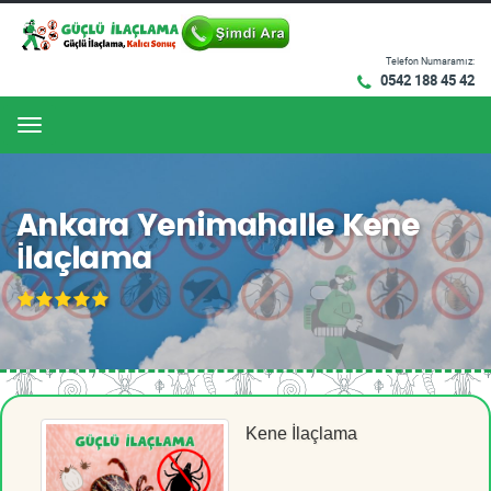
Telefon Numaramız:
0542 188 45 42
Menu
Ankara Yenimahalle Kene
İlaçlama
Kene İlaçlama