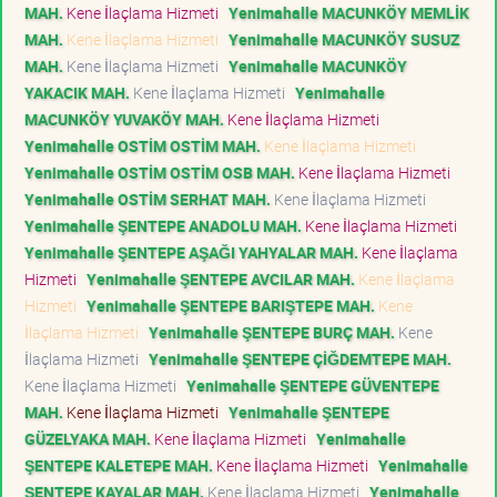
MAH.
Kene İlaçlama Hizmeti
Yenimahalle MACUNKÖY MEMLİK
MAH.
Kene İlaçlama Hizmeti
Yenimahalle MACUNKÖY SUSUZ
MAH.
Kene İlaçlama Hizmeti
Yenimahalle MACUNKÖY
YAKACIK MAH.
Kene İlaçlama Hizmeti
Yenimahalle
MACUNKÖY YUVAKÖY MAH.
Kene İlaçlama Hizmeti
Yenimahalle OSTİM OSTİM MAH.
Kene İlaçlama Hizmeti
Yenimahalle OSTİM OSTİM OSB MAH.
Kene İlaçlama Hizmeti
Yenimahalle OSTİM SERHAT MAH.
Kene İlaçlama Hizmeti
Yenimahalle ŞENTEPE ANADOLU MAH.
Kene İlaçlama Hizmeti
Yenimahalle ŞENTEPE AŞAĞI YAHYALAR MAH.
Kene İlaçlama
Hizmeti
Yenimahalle ŞENTEPE AVCILAR MAH.
Kene İlaçlama
Hizmeti
Yenimahalle ŞENTEPE BARIŞTEPE MAH.
Kene
İlaçlama Hizmeti
Yenimahalle ŞENTEPE BURÇ MAH.
Kene
İlaçlama Hizmeti
Yenimahalle ŞENTEPE ÇİĞDEMTEPE MAH.
Kene İlaçlama Hizmeti
Yenimahalle ŞENTEPE GÜVENTEPE
MAH.
Kene İlaçlama Hizmeti
Yenimahalle ŞENTEPE
GÜZELYAKA MAH.
Kene İlaçlama Hizmeti
Yenimahalle
ŞENTEPE KALETEPE MAH.
Kene İlaçlama Hizmeti
Yenimahalle
ŞENTEPE KAYALAR MAH.
Kene İlaçlama Hizmeti
Yenimahalle