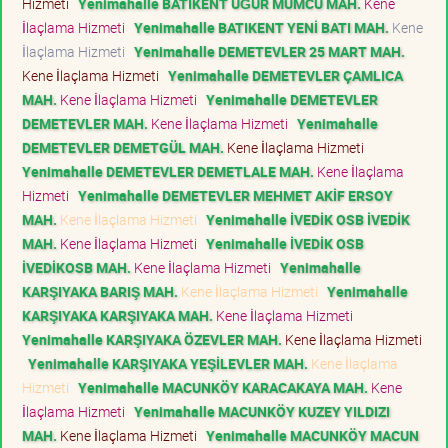
Hizmeti
Yenimahalle BATIKENT UĞUR MUMCU MAH.
Kene
İlaçlama Hizmeti
Yenimahalle BATIKENT YENİ BATI MAH.
Kene
İlaçlama Hizmeti
Yenimahalle DEMETEVLER 25 MART MAH.
Kene İlaçlama Hizmeti
Yenimahalle DEMETEVLER ÇAMLICA
MAH.
Kene İlaçlama Hizmeti
Yenimahalle DEMETEVLER
DEMETEVLER MAH.
Kene İlaçlama Hizmeti
Yenimahalle
DEMETEVLER DEMETGÜL MAH.
Kene İlaçlama Hizmeti
Yenimahalle DEMETEVLER DEMETLALE MAH.
Kene İlaçlama
Hizmeti
Yenimahalle DEMETEVLER MEHMET AKİF ERSOY
MAH.
Kene İlaçlama Hizmeti
Yenimahalle İVEDİK OSB İVEDİK
MAH.
Kene İlaçlama Hizmeti
Yenimahalle İVEDİK OSB
İVEDİKOSB MAH.
Kene İlaçlama Hizmeti
Yenimahalle
KARŞIYAKA BARIŞ MAH.
Kene İlaçlama Hizmeti
Yenimahalle
KARŞIYAKA KARŞIYAKA MAH.
Kene İlaçlama Hizmeti
Yenimahalle KARŞIYAKA ÖZEVLER MAH.
Kene İlaçlama Hizmeti
Yenimahalle KARŞIYAKA YEŞİLEVLER MAH.
Kene İlaçlama
Hizmeti
Yenimahalle MACUNKÖY KARACAKAYA MAH.
Kene
İlaçlama Hizmeti
Yenimahalle MACUNKÖY KUZEY YILDIZI
MAH.
Kene İlaçlama Hizmeti
Yenimahalle MACUNKÖY MACUN