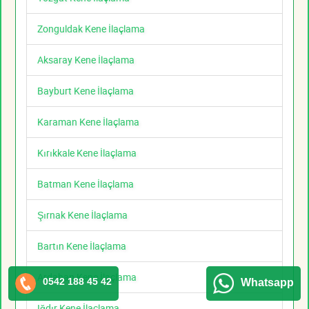
Zonguldak Kene İlaçlama
Aksaray Kene İlaçlama
Bayburt Kene İlaçlama
Karaman Kene İlaçlama
Kırıkkale Kene İlaçlama
Batman Kene İlaçlama
Şırnak Kene İlaçlama
Bartın Kene İlaçlama
Ardahan Kene İlaçlama
0542 188 45 42
Whatsapp
Iğdır Kene İlaçlama