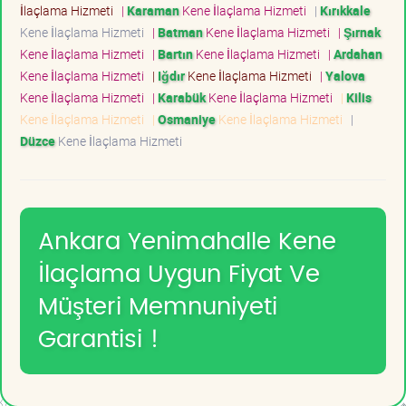
İlaçlama Hizmeti
|
Karaman
Kene İlaçlama Hizmeti
|
Kırıkkale
Kene İlaçlama Hizmeti
|
Batman
Kene İlaçlama Hizmeti
|
Şırnak
Kene İlaçlama Hizmeti
|
Bartın
Kene İlaçlama Hizmeti
|
Ardahan
Kene İlaçlama Hizmeti
|
Iğdır
Kene İlaçlama Hizmeti
|
Yalova
Kene İlaçlama Hizmeti
|
Karabük
Kene İlaçlama Hizmeti
|
Kilis
Kene İlaçlama Hizmeti
|
Osmaniye
Kene İlaçlama Hizmeti
|
Düzce
Kene İlaçlama Hizmeti
Ankara Yenimahalle Kene
İlaçlama Uygun Fiyat Ve
Müşteri Memnuniyeti
Garantisi !