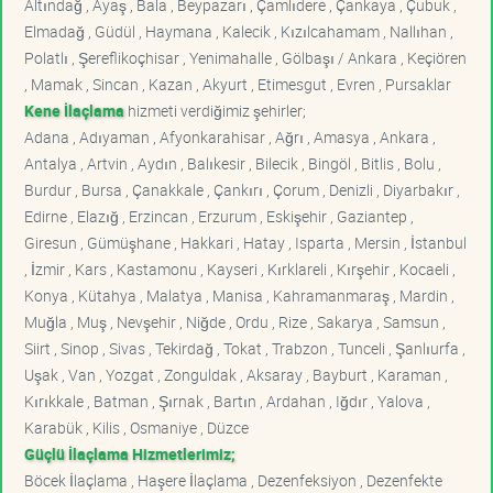
Altındağ , Ayaş , Bala , Beypazarı , Çamlıdere , Çankaya , Çubuk ,
Elmadağ , Güdül , Haymana , Kalecik , Kızılcahamam , Nallıhan ,
Polatlı , Şereflikoçhisar , Yenimahalle , Gölbaşı / Ankara , Keçiören
, Mamak , Sincan , Kazan , Akyurt , Etimesgut , Evren , Pursaklar
Kene İlaçlama
hizmeti verdiğimiz şehirler;
Adana , Adıyaman , Afyonkarahisar , Ağrı , Amasya , Ankara ,
Antalya , Artvin , Aydın , Balıkesir , Bilecik , Bingöl , Bitlis , Bolu ,
Burdur , Bursa , Çanakkale , Çankırı , Çorum , Denizli , Diyarbakır ,
Edirne , Elazığ , Erzincan , Erzurum , Eskişehir , Gaziantep ,
Giresun , Gümüşhane , Hakkari , Hatay , Isparta , Mersin , İstanbul
, İzmir , Kars , Kastamonu , Kayseri , Kırklareli , Kırşehir , Kocaeli ,
Konya , Kütahya , Malatya , Manisa , Kahramanmaraş , Mardin ,
Muğla , Muş , Nevşehir , Niğde , Ordu , Rize , Sakarya , Samsun ,
Siirt , Sinop , Sivas , Tekirdağ , Tokat , Trabzon , Tunceli , Şanlıurfa ,
Uşak , Van , Yozgat , Zonguldak , Aksaray , Bayburt , Karaman ,
Kırıkkale , Batman , Şırnak , Bartın , Ardahan , Iğdır , Yalova ,
Karabük , Kilis , Osmaniye , Düzce
Güçlü İlaçlama Hizmetlerimiz;
Böcek İlaçlama , Haşere İlaçlama , Dezenfeksiyon , Dezenfekte