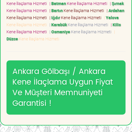
Kene İlaçlama Hizmeti
|
Batman
Kene İlaçlama Hizmeti
|
Şırnak
Kene İlaçlama Hizmeti
|
Bartın
Kene İlaçlama Hizmeti
|
Ardahan
Kene İlaçlama Hizmeti
|
Iğdır
Kene İlaçlama Hizmeti
|
Yalova
Kene İlaçlama Hizmeti
|
Karabük
Kene İlaçlama Hizmeti
|
Kilis
Kene İlaçlama Hizmeti
|
Osmaniye
Kene İlaçlama Hizmeti
|
Düzce
Kene İlaçlama Hizmeti
Ankara Gölbaşı / Ankara
Kene İlaçlama Uygun Fiyat
Ve Müşteri Memnuniyeti
Garantisi !