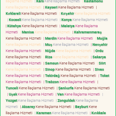
İlaçlama Hizmeti
|
Kars
Kene İlaçlama Hizmeti
|
Kastamonu
Kene İlaçlama Hizmeti
|
Kayseri
Kene İlaçlama Hizmeti
|
Kırklareli
Kene İlaçlama Hizmeti
|
Kırşehir
Kene İlaçlama Hizmeti
|
Kocaeli
Kene İlaçlama Hizmeti
|
Konya
Kene İlaçlama Hizmeti
|
Kütahya
Kene İlaçlama Hizmeti
|
Malatya
Kene İlaçlama
Hizmeti
|
Manisa
Kene İlaçlama Hizmeti
|
Kahramanmaraş
Kene İlaçlama Hizmeti
|
Mardin
Kene İlaçlama Hizmeti
|
Muğla
Kene İlaçlama Hizmeti
|
Muş
Kene İlaçlama Hizmeti
|
Nevşehir
Kene İlaçlama Hizmeti
|
Niğde
Kene İlaçlama Hizmeti
|
Ordu
Kene İlaçlama Hizmeti
|
Rize
Kene İlaçlama Hizmeti
|
Sakarya
Kene İlaçlama Hizmeti
|
Samsun
Kene İlaçlama Hizmeti
|
Siirt
Kene İlaçlama Hizmeti
|
Sinop
Kene İlaçlama Hizmeti
|
Sivas
Kene İlaçlama Hizmeti
|
Tekirdağ
Kene İlaçlama Hizmeti
|
Tokat
Kene İlaçlama Hizmeti
|
Trabzon
Kene İlaçlama Hizmeti
|
Tunceli
Kene İlaçlama Hizmeti
|
Şanlıurfa
Kene İlaçlama Hizmeti
|
Uşak
Kene İlaçlama Hizmeti
|
Van
Kene İlaçlama Hizmeti
|
Yozgat
Kene İlaçlama Hizmeti
|
Zonguldak
Kene İlaçlama
Hizmeti
|
Aksaray
Kene İlaçlama Hizmeti
|
Bayburt
Kene
İlaçlama Hizmeti
|
Karaman
Kene İlaçlama Hizmeti
|
Kırıkkale