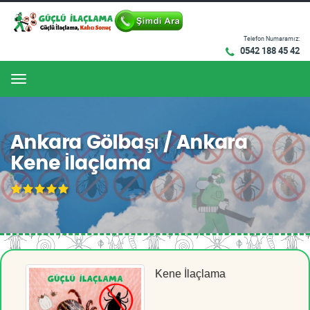
Telefon Numaramız:
0542 188 45 42
Menu
Ankara Gölbaşı / Ankara
Kene İlaçlama
Kene İlaçlama