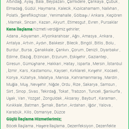
Altındağ , Ayaş , Bala , Beypazarı , Çamlıdere , Çankaya , Çubuk ,
Elmadağ , Güdül , Haymana , Kalecik , Kızılcahamam , Nallıhan ,
Polatlı , Şereflikoçhisar , Yenimahalle , Gölbaşı / Ankara , Keçiören
, Mamak , Sincan , Kazan , Akyurt , Etimesgut , Evren , Pursaklar
Kene İlaçlama
hizmeti verdiğimiz şehirler;
Adana , Adıyaman , Afyonkarahisar , Ağrı , Amasya , Ankara ,
Antalya , Artvin , Aydın , Balıkesir , Bilecik , Bingöl , Bitlis , Bolu ,
Burdur , Bursa , Çanakkale , Çankırı , Çorum , Denizli , Diyarbakır ,
Edirne , Elazığ , Erzincan , Erzurum , Eskişehir , Gaziantep ,
Giresun , Gümüşhane , Hakkari , Hatay , Isparta , Mersin , İstanbul
, İzmir , Kars , Kastamonu , Kayseri , Kırklareli , Kırşehir , Kocaeli ,
Konya , Kütahya , Malatya , Manisa , Kahramanmaraş , Mardin ,
Muğla , Muş , Nevşehir , Niğde , Ordu , Rize , Sakarya , Samsun ,
Siirt , Sinop , Sivas , Tekirdağ , Tokat , Trabzon , Tunceli , Şanlıurfa ,
Uşak , Van , Yozgat , Zonguldak , Aksaray , Bayburt , Karaman ,
Kırıkkale , Batman , Şırnak , Bartın , Ardahan , Iğdır , Yalova ,
Karabük , Kilis , Osmaniye , Düzce
Güçlü İlaçlama Hizmetlerimiz;
Böcek İlaçlama , Haşere İlaçlama , Dezenfeksiyon , Dezenfekte