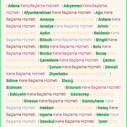
|
Adana
Kene İlaçlama Hizmeti
|
Adıyaman
Kene İlaçlama
Hizmeti
|
Afyonkarahisar
Kene İlaçlama Hizmeti
|
Ağrı
Kene
İlaçlama Hizmeti
|
Amasya
Kene İlaçlama Hizmeti
|
Ankara
Kene
İlaçlama Hizmeti
|
Antalya
Kene İlaçlama Hizmeti
|
Artvin
Kene
İlaçlama Hizmeti
|
Aydın
Kene İlaçlama Hizmeti
|
Balıkesir
Kene
İlaçlama Hizmeti
|
Bilecik
Kene İlaçlama Hizmeti
|
Bingöl
Kene
İlaçlama Hizmeti
|
Bitlis
Kene İlaçlama Hizmeti
|
Bolu
Kene
İlaçlama Hizmeti
|
Burdur
Kene İlaçlama Hizmeti
|
Bursa
Kene
İlaçlama Hizmeti
|
Çanakkale
Kene İlaçlama Hizmeti
|
Çankırı
Kene İlaçlama Hizmeti
|
Çorum
Kene İlaçlama Hizmeti
|
Denizli
Kene İlaçlama Hizmeti
|
Diyarbakır
Kene İlaçlama Hizmeti
|
Edirne
Kene İlaçlama Hizmeti
|
Elazığ
Kene İlaçlama Hizmeti
|
Erzincan
Kene İlaçlama Hizmeti
|
Erzurum
Kene İlaçlama Hizmeti
|
Eskişehir
Kene İlaçlama Hizmeti
|
Gaziantep
Kene İlaçlama
Hizmeti
|
Giresun
Kene İlaçlama Hizmeti
|
Gümüşhane
Kene
İlaçlama Hizmeti
|
Hakkari
Kene İlaçlama Hizmeti
|
Hatay
Kene
İlaçlama Hizmeti
|
Isparta
Kene İlaçlama Hizmeti
|
Mersin
Kene
İlaçlama Hizmeti
|
İstanbul
Kene İlaçlama Hizmeti
|
İzmir
Kene