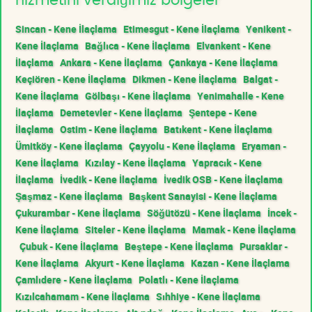
hizmetini verdiğimiz bölgeler
Sincan - Kene İlaçlama
Etimesgut - Kene İlaçlama
Yenikent -
Kene İlaçlama
Bağlıca - Kene İlaçlama
Elvankent - Kene
İlaçlama
Ankara - Kene İlaçlama
Çankaya - Kene İlaçlama
Keçiören - Kene İlaçlama
Dikmen - Kene İlaçlama
Balgat -
Kene İlaçlama
Gölbaşı - Kene İlaçlama
Yenimahalle - Kene
İlaçlama
Demetevler - Kene İlaçlama
Şentepe - Kene
İlaçlama
Ostim - Kene İlaçlama
Batıkent - Kene İlaçlama
Ümitköy - Kene İlaçlama
Çayyolu - Kene İlaçlama
Eryaman -
Kene İlaçlama
Kızılay - Kene İlaçlama
Yapracık - Kene
İlaçlama
İvedik - Kene İlaçlama
İvedik OSB - Kene İlaçlama
Şaşmaz - Kene İlaçlama
Başkent Sanayisi - Kene İlaçlama
Çukurambar - Kene İlaçlama
Söğütözü - Kene İlaçlama
İncek -
Kene İlaçlama
Siteler - Kene İlaçlama
Mamak - Kene İlaçlama
Çubuk - Kene İlaçlama
Beştepe - Kene İlaçlama
Pursaklar -
Kene İlaçlama
Akyurt - Kene İlaçlama
Kazan - Kene İlaçlama
Çamlıdere - Kene İlaçlama
Polatlı - Kene İlaçlama
Kızılcahamam - Kene İlaçlama
Sıhhiye - Kene İlaçlama