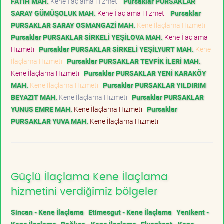
FATİH MAH.
Kene İlaçlama Hizmeti
Pursaklar PURSAKLAR
SARAY GÜMÜŞOLUK MAH.
Kene İlaçlama Hizmeti
Pursaklar
PURSAKLAR SARAY OSMANGAZİ MAH.
Kene İlaçlama Hizmeti
Pursaklar PURSAKLAR SİRKELİ YEŞİLOVA MAH.
Kene İlaçlama
Hizmeti
Pursaklar PURSAKLAR SİRKELİ YEŞİLYURT MAH.
Kene
İlaçlama Hizmeti
Pursaklar PURSAKLAR TEVFİK İLERİ MAH.
Kene İlaçlama Hizmeti
Pursaklar PURSAKLAR YENİ KARAKÖY
MAH.
Kene İlaçlama Hizmeti
Pursaklar PURSAKLAR YILDIRIM
BEYAZIT MAH.
Kene İlaçlama Hizmeti
Pursaklar PURSAKLAR
YUNUS EMRE MAH.
Kene İlaçlama Hizmeti
Pursaklar
PURSAKLAR YUVA MAH.
Kene İlaçlama Hizmeti
Güçlü İlaçlama Kene İlaçlama
hizmetini verdiğimiz bölgeler
Sincan - Kene İlaçlama
Etimesgut - Kene İlaçlama
Yenikent -