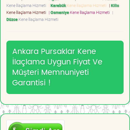
Kene İlaçlama Hizmeti
|
Karabük
Kene İlaçlama Hizmeti
|
Kilis
Kene İlaçlama Hizmeti
|
Osmaniye
Kene İlaçlama Hizmeti
|
Düzce
Kene İlaçlama Hizmeti
Ankara Pursaklar Kene
İlaçlama Uygun Fiyat Ve
Müşteri Memnuniyeti
Garantisi !