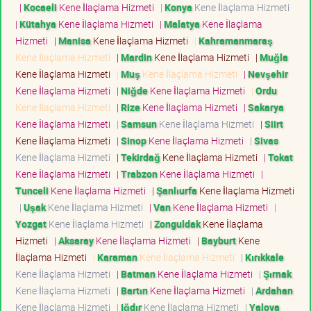
|
Kocaeli
Kene İlaçlama Hizmeti
|
Konya
Kene İlaçlama Hizmeti
|
Kütahya
Kene İlaçlama Hizmeti
|
Malatya
Kene İlaçlama
Hizmeti
|
Manisa
Kene İlaçlama Hizmeti
|
Kahramanmaraş
Kene İlaçlama Hizmeti
|
Mardin
Kene İlaçlama Hizmeti
|
Muğla
Kene İlaçlama Hizmeti
|
Muş
Kene İlaçlama Hizmeti
|
Nevşehir
Kene İlaçlama Hizmeti
|
Niğde
Kene İlaçlama Hizmeti
|
Ordu
Kene İlaçlama Hizmeti
|
Rize
Kene İlaçlama Hizmeti
|
Sakarya
Kene İlaçlama Hizmeti
|
Samsun
Kene İlaçlama Hizmeti
|
Siirt
Kene İlaçlama Hizmeti
|
Sinop
Kene İlaçlama Hizmeti
|
Sivas
Kene İlaçlama Hizmeti
|
Tekirdağ
Kene İlaçlama Hizmeti
|
Tokat
Kene İlaçlama Hizmeti
|
Trabzon
Kene İlaçlama Hizmeti
|
Tunceli
Kene İlaçlama Hizmeti
|
Şanlıurfa
Kene İlaçlama Hizmeti
|
Uşak
Kene İlaçlama Hizmeti
|
Van
Kene İlaçlama Hizmeti
|
Yozgat
Kene İlaçlama Hizmeti
|
Zonguldak
Kene İlaçlama
Hizmeti
|
Aksaray
Kene İlaçlama Hizmeti
|
Bayburt
Kene
İlaçlama Hizmeti
|
Karaman
Kene İlaçlama Hizmeti
|
Kırıkkale
Kene İlaçlama Hizmeti
|
Batman
Kene İlaçlama Hizmeti
|
Şırnak
Kene İlaçlama Hizmeti
|
Bartın
Kene İlaçlama Hizmeti
|
Ardahan
Kene İlaçlama Hizmeti
|
Iğdır
Kene İlaçlama Hizmeti
|
Yalova