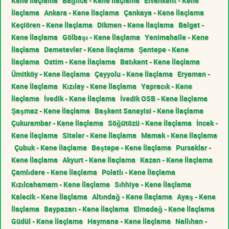
Kene İlaçlama
Bağlıca - Kene İlaçlama
Elvankent - Kene
İlaçlama
Ankara - Kene İlaçlama
Çankaya - Kene İlaçlama
Keçiören - Kene İlaçlama
Dikmen - Kene İlaçlama
Balgat -
Kene İlaçlama
Gölbaşı - Kene İlaçlama
Yenimahalle - Kene
İlaçlama
Demetevler - Kene İlaçlama
Şentepe - Kene
İlaçlama
Ostim - Kene İlaçlama
Batıkent - Kene İlaçlama
Ümitköy - Kene İlaçlama
Çayyolu - Kene İlaçlama
Eryaman -
Kene İlaçlama
Kızılay - Kene İlaçlama
Yapracık - Kene
İlaçlama
İvedik - Kene İlaçlama
İvedik OSB - Kene İlaçlama
Şaşmaz - Kene İlaçlama
Başkent Sanayisi - Kene İlaçlama
Çukurambar - Kene İlaçlama
Söğütözü - Kene İlaçlama
İncek -
Kene İlaçlama
Siteler - Kene İlaçlama
Mamak - Kene İlaçlama
Çubuk - Kene İlaçlama
Beştepe - Kene İlaçlama
Pursaklar -
Kene İlaçlama
Akyurt - Kene İlaçlama
Kazan - Kene İlaçlama
Çamlıdere - Kene İlaçlama
Polatlı - Kene İlaçlama
Kızılcahamam - Kene İlaçlama
Sıhhiye - Kene İlaçlama
Kalecik - Kene İlaçlama
Altındağ - Kene İlaçlama
Ayaş - Kene
İlaçlama
Baypazarı - Kene İlaçlama
Elmadağ - Kene İlaçlama
Güdül - Kene İlaçlama
Haymana - Kene İlaçlama
Nallıhan -