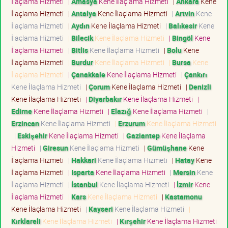
İlaçlama Hizmeti
|
Amasya
Kene İlaçlama Hizmeti
|
Ankara
Kene
İlaçlama Hizmeti
|
Antalya
Kene İlaçlama Hizmeti
|
Artvin
Kene
İlaçlama Hizmeti
|
Aydın
Kene İlaçlama Hizmeti
|
Balıkesir
Kene
İlaçlama Hizmeti
|
Bilecik
Kene İlaçlama Hizmeti
|
Bingöl
Kene
İlaçlama Hizmeti
|
Bitlis
Kene İlaçlama Hizmeti
|
Bolu
Kene
İlaçlama Hizmeti
|
Burdur
Kene İlaçlama Hizmeti
|
Bursa
Kene
İlaçlama Hizmeti
|
Çanakkale
Kene İlaçlama Hizmeti
|
Çankırı
Kene İlaçlama Hizmeti
|
Çorum
Kene İlaçlama Hizmeti
|
Denizli
Kene İlaçlama Hizmeti
|
Diyarbakır
Kene İlaçlama Hizmeti
|
Edirne
Kene İlaçlama Hizmeti
|
Elazığ
Kene İlaçlama Hizmeti
|
Erzincan
Kene İlaçlama Hizmeti
|
Erzurum
Kene İlaçlama Hizmeti
|
Eskişehir
Kene İlaçlama Hizmeti
|
Gaziantep
Kene İlaçlama
Hizmeti
|
Giresun
Kene İlaçlama Hizmeti
|
Gümüşhane
Kene
İlaçlama Hizmeti
|
Hakkari
Kene İlaçlama Hizmeti
|
Hatay
Kene
İlaçlama Hizmeti
|
Isparta
Kene İlaçlama Hizmeti
|
Mersin
Kene
İlaçlama Hizmeti
|
İstanbul
Kene İlaçlama Hizmeti
|
İzmir
Kene
İlaçlama Hizmeti
|
Kars
Kene İlaçlama Hizmeti
|
Kastamonu
Kene İlaçlama Hizmeti
|
Kayseri
Kene İlaçlama Hizmeti
|
Kırklareli
Kene İlaçlama Hizmeti
|
Kırşehir
Kene İlaçlama Hizmeti