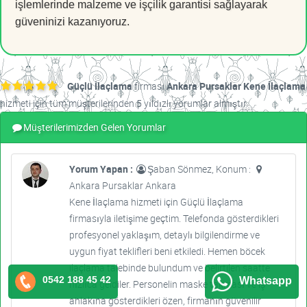
işlemlerinde malzeme ve işçilik garantisi sağlayarak
güveninizi kazanıyoruz.
Güçlü İlaçlama
firması
Ankara Pursaklar Kene İlaçlama
hizmeti için tüm müşterilerinden 5 yıldızlı yorumlar almıştır.
Müşterilerimizden Gelen Yorumlar
Yorum Yapan :
Şaban Sönmez, Konum :
Ankara Pursaklar Ankara
Kene İlaçlama hizmeti için Güçlü İlaçlama
firmasıyla iletişime geçtim. Telefonda gösterdikleri
profesyonel yaklaşım, detaylı bilgilendirme ve
uygun fiyat teklifleri beni etkiledi. Hemen böcek
ilaçlama talebinde bulundum ve belirtilen saatte
0542 188 45 42
Whatsapp
hızlıca geldiler. Personelin maske takması ve iş
ahlakına gösterdikleri özen, firmanın güvenilir