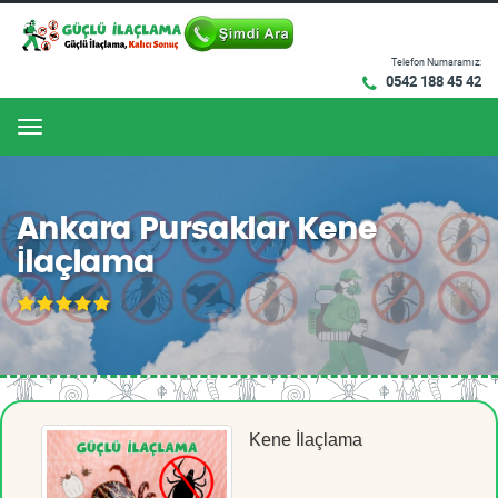
Telefon Numaramız:
0542 188 45 42
Menu
Ankara Pursaklar Kene
İlaçlama
Kene İlaçlama