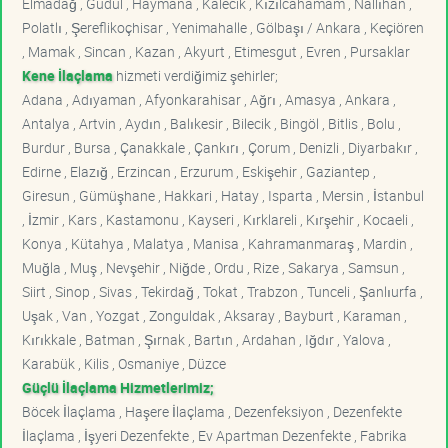
Elmadağ , Güdül , Haymana , Kalecik , Kızılcahamam , Nallıhan ,
Polatlı , Şereflikoçhisar , Yenimahalle , Gölbaşı / Ankara , Keçiören
, Mamak , Sincan , Kazan , Akyurt , Etimesgut , Evren , Pursaklar
Kene İlaçlama
hizmeti verdiğimiz şehirler;
Adana , Adıyaman , Afyonkarahisar , Ağrı , Amasya , Ankara ,
Antalya , Artvin , Aydın , Balıkesir , Bilecik , Bingöl , Bitlis , Bolu ,
Burdur , Bursa , Çanakkale , Çankırı , Çorum , Denizli , Diyarbakır ,
Edirne , Elazığ , Erzincan , Erzurum , Eskişehir , Gaziantep ,
Giresun , Gümüşhane , Hakkari , Hatay , Isparta , Mersin , İstanbul
, İzmir , Kars , Kastamonu , Kayseri , Kırklareli , Kırşehir , Kocaeli ,
Konya , Kütahya , Malatya , Manisa , Kahramanmaraş , Mardin ,
Muğla , Muş , Nevşehir , Niğde , Ordu , Rize , Sakarya , Samsun ,
Siirt , Sinop , Sivas , Tekirdağ , Tokat , Trabzon , Tunceli , Şanlıurfa ,
Uşak , Van , Yozgat , Zonguldak , Aksaray , Bayburt , Karaman ,
Kırıkkale , Batman , Şırnak , Bartın , Ardahan , Iğdır , Yalova ,
Karabük , Kilis , Osmaniye , Düzce
Güçlü İlaçlama Hizmetlerimiz;
Böcek İlaçlama , Haşere İlaçlama , Dezenfeksiyon , Dezenfekte
İlaçlama , İşyeri Dezenfekte , Ev Apartman Dezenfekte , Fabrika