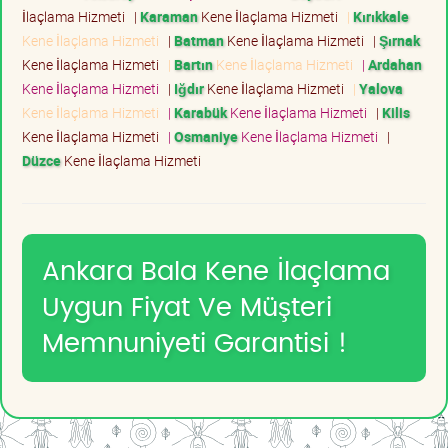
İlaçlama Hizmeti
|
Karaman
Kene İlaçlama Hizmeti
|
Kırıkkale
Kene İlaçlama Hizmeti
|
Batman
Kene İlaçlama Hizmeti
|
Şırnak
Kene İlaçlama Hizmeti
|
Bartın
Kene İlaçlama Hizmeti
|
Ardahan
Kene İlaçlama Hizmeti
|
Iğdır
Kene İlaçlama Hizmeti
|
Yalova
Kene İlaçlama Hizmeti
|
Karabük
Kene İlaçlama Hizmeti
|
Kilis
Kene İlaçlama Hizmeti
|
Osmaniye
Kene İlaçlama Hizmeti
|
Düzce
Kene İlaçlama Hizmeti
Ankara Bala Kene İlaçlama
Uygun Fiyat Ve Müşteri
Memnuniyeti Garantisi !