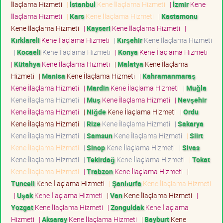
İlaçlama Hizmeti
|
İstanbul
Kene İlaçlama Hizmeti
|
İzmir
Kene
İlaçlama Hizmeti
|
Kars
Kene İlaçlama Hizmeti
|
Kastamonu
Kene İlaçlama Hizmeti
|
Kayseri
Kene İlaçlama Hizmeti
|
Kırklareli
Kene İlaçlama Hizmeti
|
Kırşehir
Kene İlaçlama Hizmeti
|
Kocaeli
Kene İlaçlama Hizmeti
|
Konya
Kene İlaçlama Hizmeti
|
Kütahya
Kene İlaçlama Hizmeti
|
Malatya
Kene İlaçlama
Hizmeti
|
Manisa
Kene İlaçlama Hizmeti
|
Kahramanmaraş
Kene İlaçlama Hizmeti
|
Mardin
Kene İlaçlama Hizmeti
|
Muğla
Kene İlaçlama Hizmeti
|
Muş
Kene İlaçlama Hizmeti
|
Nevşehir
Kene İlaçlama Hizmeti
|
Niğde
Kene İlaçlama Hizmeti
|
Ordu
Kene İlaçlama Hizmeti
|
Rize
Kene İlaçlama Hizmeti
|
Sakarya
Kene İlaçlama Hizmeti
|
Samsun
Kene İlaçlama Hizmeti
|
Siirt
Kene İlaçlama Hizmeti
|
Sinop
Kene İlaçlama Hizmeti
|
Sivas
Kene İlaçlama Hizmeti
|
Tekirdağ
Kene İlaçlama Hizmeti
|
Tokat
Kene İlaçlama Hizmeti
|
Trabzon
Kene İlaçlama Hizmeti
|
Tunceli
Kene İlaçlama Hizmeti
|
Şanlıurfa
Kene İlaçlama Hizmeti
|
Uşak
Kene İlaçlama Hizmeti
|
Van
Kene İlaçlama Hizmeti
|
Yozgat
Kene İlaçlama Hizmeti
|
Zonguldak
Kene İlaçlama
Hizmeti
|
Aksaray
Kene İlaçlama Hizmeti
|
Bayburt
Kene