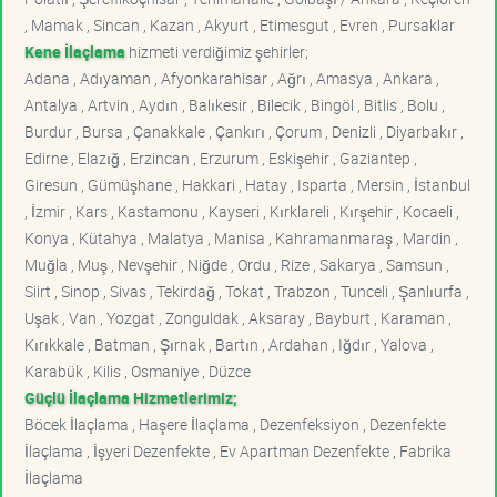
, Mamak , Sincan , Kazan , Akyurt , Etimesgut , Evren , Pursaklar
Kene İlaçlama
hizmeti verdiğimiz şehirler;
Adana , Adıyaman , Afyonkarahisar , Ağrı , Amasya , Ankara ,
Antalya , Artvin , Aydın , Balıkesir , Bilecik , Bingöl , Bitlis , Bolu ,
Burdur , Bursa , Çanakkale , Çankırı , Çorum , Denizli , Diyarbakır ,
Edirne , Elazığ , Erzincan , Erzurum , Eskişehir , Gaziantep ,
Giresun , Gümüşhane , Hakkari , Hatay , Isparta , Mersin , İstanbul
, İzmir , Kars , Kastamonu , Kayseri , Kırklareli , Kırşehir , Kocaeli ,
Konya , Kütahya , Malatya , Manisa , Kahramanmaraş , Mardin ,
Muğla , Muş , Nevşehir , Niğde , Ordu , Rize , Sakarya , Samsun ,
Siirt , Sinop , Sivas , Tekirdağ , Tokat , Trabzon , Tunceli , Şanlıurfa ,
Uşak , Van , Yozgat , Zonguldak , Aksaray , Bayburt , Karaman ,
Kırıkkale , Batman , Şırnak , Bartın , Ardahan , Iğdır , Yalova ,
Karabük , Kilis , Osmaniye , Düzce
Güçlü İlaçlama Hizmetlerimiz;
Böcek İlaçlama , Haşere İlaçlama , Dezenfeksiyon , Dezenfekte
İlaçlama , İşyeri Dezenfekte , Ev Apartman Dezenfekte , Fabrika
İlaçlama