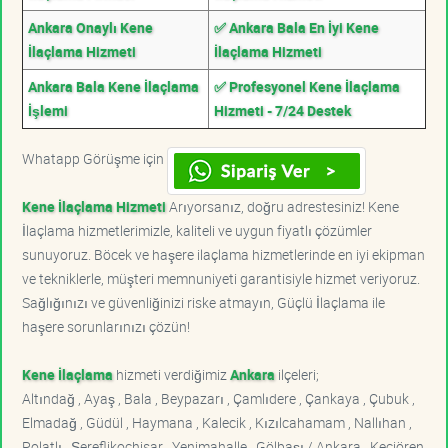
Ankara Onaylı Kene
✅ Ankara Bala En İyi Kene
İlaçlama Hizmeti
İlaçlama Hizmeti
Ankara Bala Kene İlaçlama
✅ Profesyonel Kene İlaçlama
İşlemi
Hizmeti - 7/24 Destek
Whatapp Görüşme için
Kene İlaçlama Hizmeti
Arıyorsanız, doğru adrestesiniz! Kene
İlaçlama hizmetlerimizle, kaliteli ve uygun fiyatlı çözümler
sunuyoruz. Böcek ve haşere ilaçlama hizmetlerinde en iyi ekipman
ve tekniklerle, müşteri memnuniyeti garantisiyle hizmet veriyoruz.
Sağlığınızı ve güvenliğinizi riske atmayın, Güçlü İlaçlama ile
haşere sorunlarınızı çözün!
Kene İlaçlama
hizmeti verdiğimiz
Ankara
ilçeleri;
Altındağ , Ayaş , Bala , Beypazarı , Çamlıdere , Çankaya , Çubuk ,
Elmadağ , Güdül , Haymana , Kalecik , Kızılcahamam , Nallıhan ,
Polatlı , Şereflikoçhisar , Yenimahalle , Gölbaşı / Ankara , Keçiören