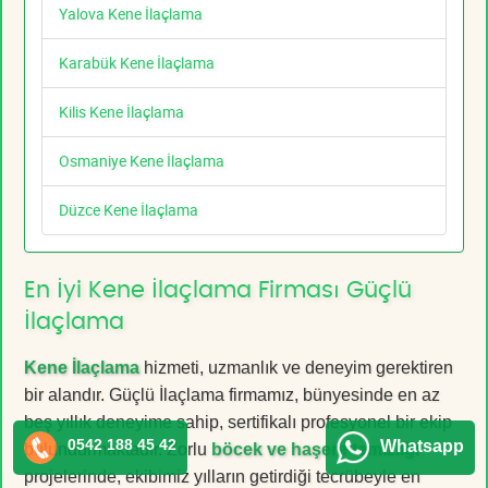
Yalova Kene İlaçlama
Karabük Kene İlaçlama
Kilis Kene İlaçlama
Osmaniye Kene İlaçlama
Düzce Kene İlaçlama
En İyi Kene İlaçlama Firması Güçlü
İlaçlama
Kene İlaçlama
hizmeti, uzmanlık ve deneyim gerektiren
bir alandır. Güçlü İlaçlama firmamız, bünyesinde en az
beş yıllık deneyime sahip, sertifikalı profesyonel bir ekip
0542 188 45 42
Whatsapp
bulundurmaktadır. Zorlu
böcek ve haşere temizliği
projelerinde, ekibimiz yılların getirdiği tecrübeyle en