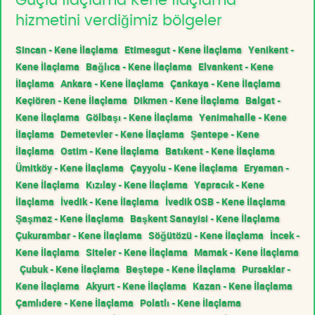
Güçlü İlaçlama Kene İlaçlama
hizmetini verdiğimiz bölgeler
Sincan - Kene İlaçlama
Etimesgut - Kene İlaçlama
Yenikent -
Kene İlaçlama
Bağlıca - Kene İlaçlama
Elvankent - Kene
İlaçlama
Ankara - Kene İlaçlama
Çankaya - Kene İlaçlama
Keçiören - Kene İlaçlama
Dikmen - Kene İlaçlama
Balgat -
Kene İlaçlama
Gölbaşı - Kene İlaçlama
Yenimahalle - Kene
İlaçlama
Demetevler - Kene İlaçlama
Şentepe - Kene
İlaçlama
Ostim - Kene İlaçlama
Batıkent - Kene İlaçlama
Ümitköy - Kene İlaçlama
Çayyolu - Kene İlaçlama
Eryaman -
Kene İlaçlama
Kızılay - Kene İlaçlama
Yapracık - Kene
İlaçlama
İvedik - Kene İlaçlama
İvedik OSB - Kene İlaçlama
Şaşmaz - Kene İlaçlama
Başkent Sanayisi - Kene İlaçlama
Çukurambar - Kene İlaçlama
Söğütözü - Kene İlaçlama
İncek -
Kene İlaçlama
Siteler - Kene İlaçlama
Mamak - Kene İlaçlama
Çubuk - Kene İlaçlama
Beştepe - Kene İlaçlama
Pursaklar -
Kene İlaçlama
Akyurt - Kene İlaçlama
Kazan - Kene İlaçlama
Çamlıdere - Kene İlaçlama
Polatlı - Kene İlaçlama