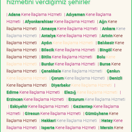
hizmetini verdiğimiz şehirler
|
Adana
Kene İlaçlama Hizmeti
|
Adıyaman
Kene İlaçlama
Hizmeti
|
Afyonkarahisar
Kene İlaçlama Hizmeti
|
Ağrı
Kene
İlaçlama Hizmeti
|
Amasya
Kene İlaçlama Hizmeti
|
Ankara
Kene
İlaçlama Hizmeti
|
Antalya
Kene İlaçlama Hizmeti
|
Artvin
Kene
İlaçlama Hizmeti
|
Aydın
Kene İlaçlama Hizmeti
|
Balıkesir
Kene
İlaçlama Hizmeti
|
Bilecik
Kene İlaçlama Hizmeti
|
Bingöl
Kene
İlaçlama Hizmeti
|
Bitlis
Kene İlaçlama Hizmeti
|
Bolu
Kene
İlaçlama Hizmeti
|
Burdur
Kene İlaçlama Hizmeti
|
Bursa
Kene
İlaçlama Hizmeti
|
Çanakkale
Kene İlaçlama Hizmeti
|
Çankırı
Kene İlaçlama Hizmeti
|
Çorum
Kene İlaçlama Hizmeti
|
Denizli
Kene İlaçlama Hizmeti
|
Diyarbakır
Kene İlaçlama Hizmeti
|
Edirne
Kene İlaçlama Hizmeti
|
Elazığ
Kene İlaçlama Hizmeti
|
Erzincan
Kene İlaçlama Hizmeti
|
Erzurum
Kene İlaçlama Hizmeti
|
Eskişehir
Kene İlaçlama Hizmeti
|
Gaziantep
Kene İlaçlama
Hizmeti
|
Giresun
Kene İlaçlama Hizmeti
|
Gümüşhane
Kene
İlaçlama Hizmeti
|
Hakkari
Kene İlaçlama Hizmeti
|
Hatay
Kene
İlaçlama Hizmeti
|
Isparta
Kene İlaçlama Hizmeti
|
Mersin
Kene