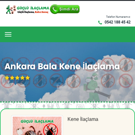
Telefon Numaramız:
0542 188 45 42
Menu
Ankara Bala Kene İlaçlama
Kene İlaçlama