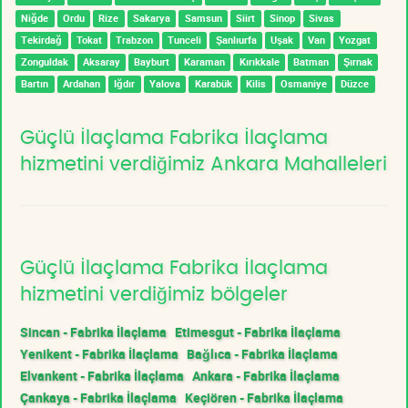
Niğde
Ordu
Rize
Sakarya
Samsun
Siirt
Sinop
Sivas
Tekirdağ
Tokat
Trabzon
Tunceli
Şanlıurfa
Uşak
Van
Yozgat
Zonguldak
Aksaray
Bayburt
Karaman
Kırıkkale
Batman
Şırnak
Bartın
Ardahan
Iğdır
Yalova
Karabük
Kilis
Osmaniye
Düzce
Güçlü İlaçlama Fabrika İlaçlama
hizmetini verdiğimiz Ankara Mahalleleri
Güçlü İlaçlama Fabrika İlaçlama
hizmetini verdiğimiz bölgeler
Sincan - Fabrika İlaçlama
Etimesgut - Fabrika İlaçlama
Yenikent - Fabrika İlaçlama
Bağlıca - Fabrika İlaçlama
Elvankent - Fabrika İlaçlama
Ankara - Fabrika İlaçlama
Çankaya - Fabrika İlaçlama
Keçiören - Fabrika İlaçlama