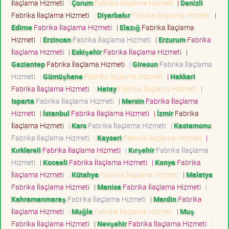
İlaçlama Hizmeti
|
Çorum
Fabrika İlaçlama Hizmeti
|
Denizli
Fabrika İlaçlama Hizmeti
|
Diyarbakır
Fabrika İlaçlama Hizmeti
|
Edirne
Fabrika İlaçlama Hizmeti
|
Elazığ
Fabrika İlaçlama
Hizmeti
|
Erzincan
Fabrika İlaçlama Hizmeti
|
Erzurum
Fabrika
İlaçlama Hizmeti
|
Eskişehir
Fabrika İlaçlama Hizmeti
|
Gaziantep
Fabrika İlaçlama Hizmeti
|
Giresun
Fabrika İlaçlama
Hizmeti
|
Gümüşhane
Fabrika İlaçlama Hizmeti
|
Hakkari
Fabrika İlaçlama Hizmeti
|
Hatay
Fabrika İlaçlama Hizmeti
|
Isparta
Fabrika İlaçlama Hizmeti
|
Mersin
Fabrika İlaçlama
Hizmeti
|
İstanbul
Fabrika İlaçlama Hizmeti
|
İzmir
Fabrika
İlaçlama Hizmeti
|
Kars
Fabrika İlaçlama Hizmeti
|
Kastamonu
Fabrika İlaçlama Hizmeti
|
Kayseri
Fabrika İlaçlama Hizmeti
|
Kırklareli
Fabrika İlaçlama Hizmeti
|
Kırşehir
Fabrika İlaçlama
Hizmeti
|
Kocaeli
Fabrika İlaçlama Hizmeti
|
Konya
Fabrika
İlaçlama Hizmeti
|
Kütahya
Fabrika İlaçlama Hizmeti
|
Malatya
Fabrika İlaçlama Hizmeti
|
Manisa
Fabrika İlaçlama Hizmeti
|
Kahramanmaraş
Fabrika İlaçlama Hizmeti
|
Mardin
Fabrika
İlaçlama Hizmeti
|
Muğla
Fabrika İlaçlama Hizmeti
|
Muş
Fabrika İlaçlama Hizmeti
|
Nevşehir
Fabrika İlaçlama Hizmeti
|