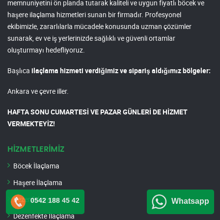
memnuniyetini ön planda tutarak kaliteli ve uygun fiyatlı böcek ve
haşere ilaçlama hizmetleri sunan bir firmadır. Profesyonel
ekibimizle, zararlılarla mücadele konusunda uzman çözümler
sunarak, ev ve iş yerlerinizde sağlıklı ve güvenli ortamlar
oluşturmayı hedefliyoruz.
Başlıca
ilaçlama hizmeti verdiğimiz ve sipariş aldığımız bölgeler:
Ankara ve çevre iller.
HAFTA SONU CUMARTESİ VE PAZAR GÜNLERİ DE HİZMET
VERMEKTEYİZ!
HİZMETLERİMİZ
Böcek İlaçlama
Haşere İlaçlama
Dezenfeksiyon
0542 188 45 42
Whatsapp
Dezenfekte İlaçlama