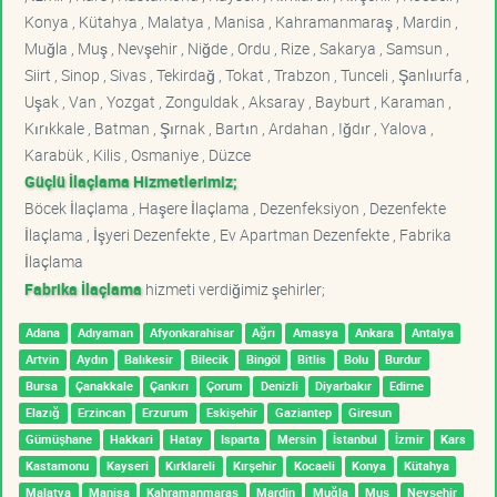
Konya , Kütahya , Malatya , Manisa , Kahramanmaraş , Mardin ,
Muğla , Muş , Nevşehir , Niğde , Ordu , Rize , Sakarya , Samsun ,
Siirt , Sinop , Sivas , Tekirdağ , Tokat , Trabzon , Tunceli , Şanlıurfa ,
Uşak , Van , Yozgat , Zonguldak , Aksaray , Bayburt , Karaman ,
Kırıkkale , Batman , Şırnak , Bartın , Ardahan , Iğdır , Yalova ,
Karabük , Kilis , Osmaniye , Düzce
Güçlü İlaçlama Hizmetlerimiz;
Böcek İlaçlama , Haşere İlaçlama , Dezenfeksiyon , Dezenfekte
İlaçlama , İşyeri Dezenfekte , Ev Apartman Dezenfekte , Fabrika
İlaçlama
Fabrika İlaçlama
hizmeti verdiğimiz şehirler;
Adana
Adıyaman
Afyonkarahisar
Ağrı
Amasya
Ankara
Antalya
Artvin
Aydın
Balıkesir
Bilecik
Bingöl
Bitlis
Bolu
Burdur
Bursa
Çanakkale
Çankırı
Çorum
Denizli
Diyarbakır
Edirne
Elazığ
Erzincan
Erzurum
Eskişehir
Gaziantep
Giresun
Gümüşhane
Hakkari
Hatay
Isparta
Mersin
İstanbul
İzmir
Kars
Kastamonu
Kayseri
Kırklareli
Kırşehir
Kocaeli
Konya
Kütahya
Malatya
Manisa
Kahramanmaraş
Mardin
Muğla
Muş
Nevşehir