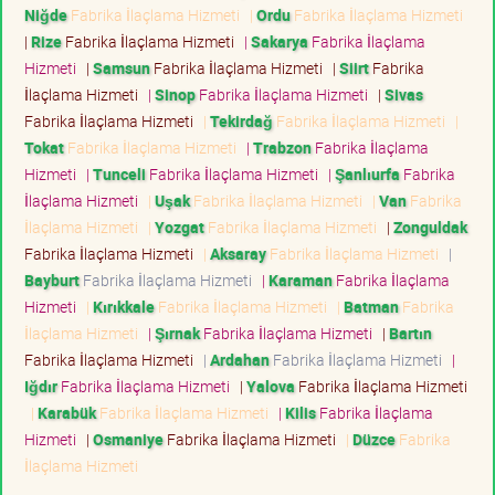
Niğde
Fabrika İlaçlama Hizmeti
|
Ordu
Fabrika İlaçlama Hizmeti
|
Rize
Fabrika İlaçlama Hizmeti
|
Sakarya
Fabrika İlaçlama
Hizmeti
|
Samsun
Fabrika İlaçlama Hizmeti
|
Siirt
Fabrika
İlaçlama Hizmeti
|
Sinop
Fabrika İlaçlama Hizmeti
|
Sivas
Fabrika İlaçlama Hizmeti
|
Tekirdağ
Fabrika İlaçlama Hizmeti
|
Tokat
Fabrika İlaçlama Hizmeti
|
Trabzon
Fabrika İlaçlama
Hizmeti
|
Tunceli
Fabrika İlaçlama Hizmeti
|
Şanlıurfa
Fabrika
İlaçlama Hizmeti
|
Uşak
Fabrika İlaçlama Hizmeti
|
Van
Fabrika
İlaçlama Hizmeti
|
Yozgat
Fabrika İlaçlama Hizmeti
|
Zonguldak
Fabrika İlaçlama Hizmeti
|
Aksaray
Fabrika İlaçlama Hizmeti
|
Bayburt
Fabrika İlaçlama Hizmeti
|
Karaman
Fabrika İlaçlama
Hizmeti
|
Kırıkkale
Fabrika İlaçlama Hizmeti
|
Batman
Fabrika
İlaçlama Hizmeti
|
Şırnak
Fabrika İlaçlama Hizmeti
|
Bartın
Fabrika İlaçlama Hizmeti
|
Ardahan
Fabrika İlaçlama Hizmeti
|
Iğdır
Fabrika İlaçlama Hizmeti
|
Yalova
Fabrika İlaçlama Hizmeti
|
Karabük
Fabrika İlaçlama Hizmeti
|
Kilis
Fabrika İlaçlama
Hizmeti
|
Osmaniye
Fabrika İlaçlama Hizmeti
|
Düzce
Fabrika
İlaçlama Hizmeti