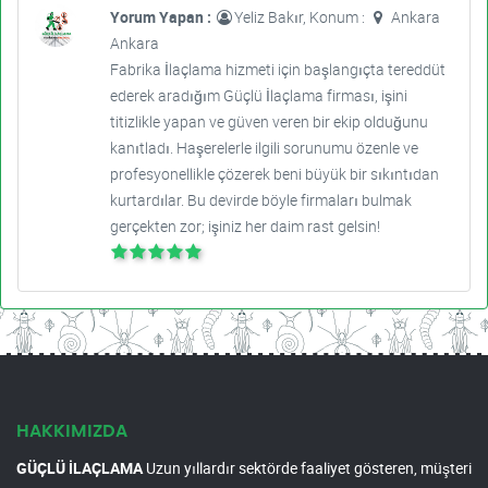
Yorum Yapan :
Yeliz Bakır, Konum :
Ankara
Ankara
Fabrika İlaçlama hizmeti için başlangıçta tereddüt
ederek aradığım Güçlü İlaçlama firması, işini
titizlikle yapan ve güven veren bir ekip olduğunu
kanıtladı. Haşerelerle ilgili sorunumu özenle ve
profesyonellikle çözerek beni büyük bir sıkıntıdan
kurtardılar. Bu devirde böyle firmaları bulmak
gerçekten zor; işiniz her daim rast gelsin!
HAKKIMIZDA
GÜÇLÜ İLAÇLAMA
Uzun yıllardır sektörde faaliyet gösteren, müşteri