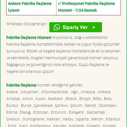
Ankara Fabrika İlaçlama
✅ Profesyonel Fabrika İlaçlama
İşlemi
Hizmeti - 7/24 Destek
Whatapp Görüşme için
Fabrika İlaçlama Hizmeti
Arıyorsanız, doğru adrestesiniz!
Fabrika İlaçlama hizmetlerimizle, kaliteli ve uygun fiyatlı çözümler
sunuyoruz. Böcek ve haşere ilaçlama hizmetlerinde en iyi ekipman
ve tekniklerle, müşteri memnuniyeti garantisiyle hizmet veriyoruz.
Sağlığınızı ve güvenliğinizi riske atmayın, Güçlü İlaçlama ile
haşere sorunlarınızı çözün!
Fabrika İlaçlama
hizmeti verdiğimiz şehirler;
Adana , Adıyaman , Afyonkarahisar , Ağrı , Amasya , Ankara ,
Antalya , Artvin , Aydın , Balıkesir , Bilecik , Bingöl , Bitlis , Bolu ,
Burdur , Bursa , Çanakkale , Çankırı , Çorum , Denizli , Diyarbakır ,
Edirne , Elazığ , Erzincan , Erzurum , Eskişehir , Gaziantep ,
Giresun , Gümüşhane , Hakkari , Hatay , Isparta , Mersin , İstanbul
, İzmir , Kars , Kastamonu , Kayseri , Kırklareli , Kırşehir , Kocaeli ,