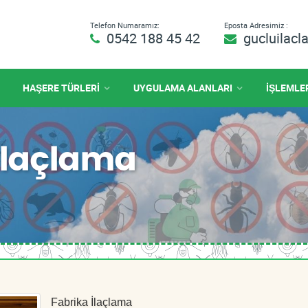
Telefon Numaramız:
Eposta Adresimiz :
0542 188 45 42
gucluilac
HAŞERE TÜRLERİ
UYGULAMA ALANLARI
İŞLEMLE
 İlaçlama
Fabrika İlaçlama