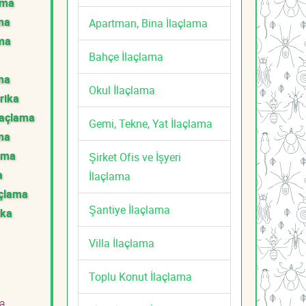
ama
ama
Apartman, Bina İlaçlama
ama
Bahçe İlaçlama
ma
Okul İlaçlama
rika
laçlama
Gemi, Tekne, Yat İlaçlama
ama
lama
Şirket Ofis ve İşyeri
a
İlaçlama
açlama
Şantiye İlaçlama
ika
Villa İlaçlama
Toplu Konut İlaçlama
a