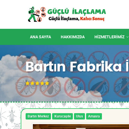
ANA SAYFA
HAKKIMIZDA
HIZMETLERIMIZ
Bartın Fabrika
Bartın Merkez
Kurucaşile
Ulus
Amasra