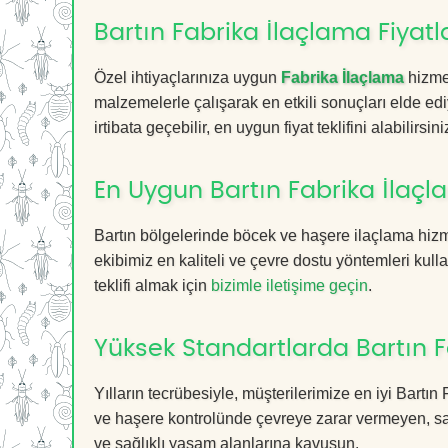
Bartın Fabrika İlaçlama Fiyatl
Özel ihtiyaçlarınıza uygun
Fabrika İlaçlama
hizmet
malzemelerle çalışarak en etkili sonuçları elde edi
irtibata geçebilir, en uygun fiyat teklifini alabilirsini
En Uygun Bartın Fabrika İlaçl
Bartın bölgelerinde böcek ve haşere ilaçlama hiz
ekibimiz en kaliteli ve çevre dostu yöntemleri kull
teklifi almak için
bizimle iletişime geçin
.
Yüksek Standartlarda Bartın F
Yılların tecrübesiyle, müşterilerimize en iyi Bart
ve haşere kontrolünde çevreye zarar vermeyen, sağ
ve sağlıklı yaşam alanlarına kavuşun.