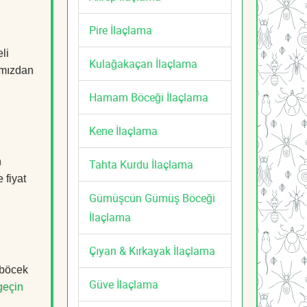
Pire İlaçlama
li
Kulağakaçan İlaçlama
mızdan
Hamam Böceği İlaçlama
Kene İlaçlama
n
Tahta Kurdu İlaçlama
 fiyat
Gümüşcün Gümüş Böceği
İlaçlama
Çıyan & Kırkayak İlaçlama
 böcek
Güve İlaçlama
geçin