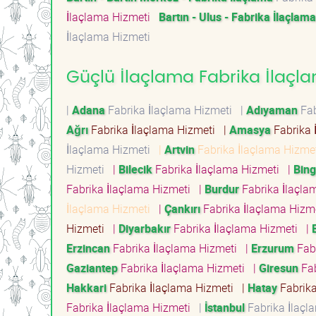
İlaçlama Hizmeti
Bartın - Ulus - Fabrika İlaçlama
İlaçlama Hizmeti
Güçlü İlaçlama Fabrika İlaçla
|
Adana
Fabrika İlaçlama Hizmeti
|
Adıyaman
Fab
Ağrı
Fabrika İlaçlama Hizmeti
|
Amasya
Fabrika 
İlaçlama Hizmeti
|
Artvin
Fabrika İlaçlama Hizm
Hizmeti
|
Bilecik
Fabrika İlaçlama Hizmeti
|
Bing
Fabrika İlaçlama Hizmeti
|
Burdur
Fabrika İlaçl
İlaçlama Hizmeti
|
Çankırı
Fabrika İlaçlama Hiz
Hizmeti
|
Diyarbakır
Fabrika İlaçlama Hizmeti
|
Erzincan
Fabrika İlaçlama Hizmeti
|
Erzurum
Fab
Gaziantep
Fabrika İlaçlama Hizmeti
|
Giresun
Fab
Hakkari
Fabrika İlaçlama Hizmeti
|
Hatay
Fabrika
Fabrika İlaçlama Hizmeti
|
İstanbul
Fabrika İlaç