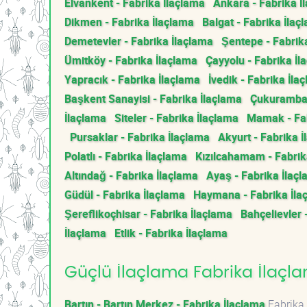
Elvankent - Fabrika İlaçlama
Ankara - Fabrika İ
Dikmen - Fabrika İlaçlama
Balgat - Fabrika İlaç
Demetevler - Fabrika İlaçlama
Şentepe - Fabrik
Ümitköy - Fabrika İlaçlama
Çayyolu - Fabrika İl
Yapracık - Fabrika İlaçlama
İvedik - Fabrika İla
Başkent Sanayisi - Fabrika İlaçlama
Çukurambar
İlaçlama
Siteler - Fabrika İlaçlama
Mamak - Fab
Pursaklar - Fabrika İlaçlama
Akyurt - Fabrika 
Polatlı - Fabrika İlaçlama
Kızılcahamam - Fabrik
Altındağ - Fabrika İlaçlama
Ayaş - Fabrika İlaç
Güdül - Fabrika İlaçlama
Haymana - Fabrika İla
Şereflikoçhisar - Fabrika İlaçlama
Bahçelievler 
İlaçlama
Etlik - Fabrika İlaçlama
Güçlü İlaçlama Fabrika İlaçlam
Bartın - Bartın Merkez - Fabrika İlaçlama
Fabrika