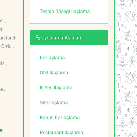
Tespih Böceği İlaçlama
s ,
r ,
Uygulama Alanları
ırklareli
 Ordu ,
Ev İlaçlama
is ,
Otel İlaçlama
İş Yeri İlaçlama
e ,
Site İlaçlama
Konut, Ev İlaçlama
ma
Restaurant İlaçlama