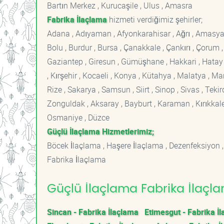
Bartın Merkez , Kurucaşile , Ulus , Amasra
Fabrika İlaçlama
hizmeti verdiğimiz şehirler;
Adana , Adıyaman , Afyonkarahisar , Ağrı , Amasya , An
Bolu , Burdur , Bursa , Çanakkale , Çankırı , Çorum , D
Gaziantep , Giresun , Gümüşhane , Hakkari , Hatay , I
, Kırşehir , Kocaeli , Konya , Kütahya , Malatya , 
Rize , Sakarya , Samsun , Siirt , Sinop , Sivas , Teki
Zonguldak , Aksaray , Bayburt , Karaman , Kırıkkale ,
Osmaniye , Düzce
Güçlü İlaçlama Hizmetlerimiz;
Böcek İlaçlama , Haşere İlaçlama , Dezenfeksiyon ,
Fabrika İlaçlama
Güçlü İlaçlama Fabrika İlaçla
Sincan - Fabrika İlaçlama
Etimesgut - Fabrika İ