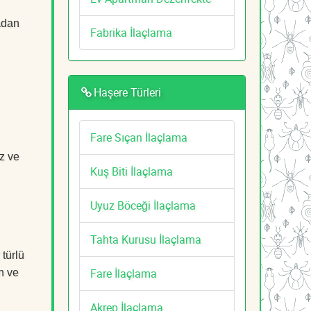
adan
Fabrika İlaçlama
Haşere Türleri
Fare Sıçan İlaçlama
z ve
Kuş Biti İlaçlama
Uyuz Böceği İlaçlama
Tahta Kurusu İlaçlama
 türlü
Fare İlaçlama
n ve
Akrep İlaçlama