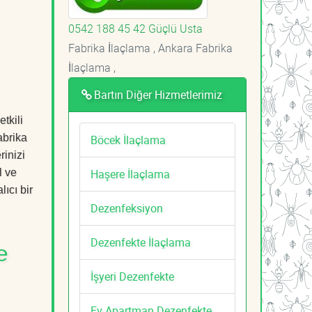
0542 188 45 42 Güçlü Usta
Fabrika İlaçlama , Ankara Fabrika
İlaçlama ,
Bartın Diğer Hizmetlerimiz
tkili
abrika
Böcek İlaçlama
rinizi
Haşere İlaçlama
l ve
ıcı bir
Dezenfeksiyon
Dezenfekte İlaçlama
e
İşyeri Dezenfekte
Ev Apartman Dezenfekte