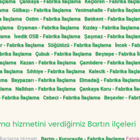
laçlama
Çankaya - Fabrika İlaçlama
Keçiören - Fabrika İlaçl
lama
Gölbaşı - Fabrika İlaçlama
Yenimahalle - Fabrika İlaçl
a İlaçlama
Ostim - Fabrika İlaçlama
Batıkent - Fabrika İlaçl
açlama
Eryaman - Fabrika İlaçlama
Kızılay - Fabrika İlaçlama
çlama
İvedik OSB - Fabrika İlaçlama
Şaşmaz - Fabrika İlaçla
 - Fabrika İlaçlama
Söğütözü - Fabrika İlaçlama
İncek - Fab
rika İlaçlama
Çubuk - Fabrika İlaçlama
Beştepe - Fabrika İ
İlaçlama
Kazan - Fabrika İlaçlama
Çamlıdere - Fabrika İlaçl
a İlaçlama
Sıhhiye - Fabrika İlaçlama
Kalecik - Fabrika İlaç
lama
Baypazarı - Fabrika İlaçlama
Elmadağ - Fabrika İlaçlam
çlama
Nallıhan - Fabrika İlaçlama
Çankaya Koru - Fabrika İl
- Fabrika İlaçlama
Cebeci - Fabrika İlaçlama
Beşevler - Fabr
a hizmetini verdiğimiz Bartın ilçeleri
 İlaçlama Hizmeti
Bartın - Kurucaşile - Fabrika İlaçlama
Fabrik