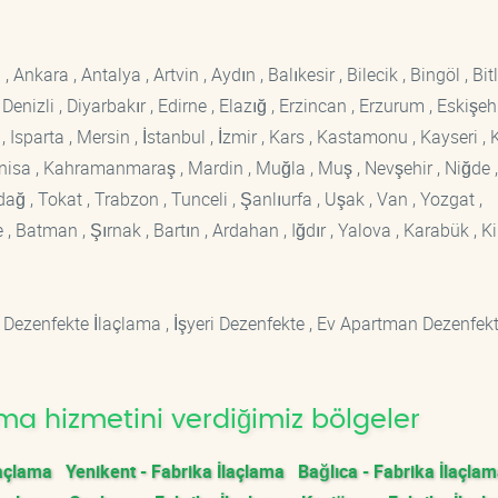
kara , Antalya , Artvin , Aydın , Balıkesir , Bilecik , Bingöl , Bitli
enizli , Diyarbakır , Edirne , Elazığ , Erzincan , Erzurum , Eskişehi
sparta , Mersin , İstanbul , İzmir , Kars , Kastamonu , Kayseri , K
Manisa , Kahramanmaraş , Mardin , Muğla , Muş , Nevşehir , Niğde ,
rdağ , Tokat , Trabzon , Tunceli , Şanlıurfa , Uşak , Van , Yozgat ,
 Batman , Şırnak , Bartın , Ardahan , Iğdır , Yalova , Karabük , Kil
 Dezenfekte İlaçlama , İşyeri Dezenfekte , Ev Apartman Dezenfekt
ma hizmetini verdiğimiz bölgeler
laçlama
Yenikent - Fabrika İlaçlama
Bağlıca - Fabrika İlaçla