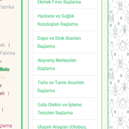
Ekmek Fırını İlaçlama
Fabrika
Hastane ve Sağlık
Kuruluşları İlaçlama
Depo ve Stok Alanları
meti
|
İlaçlama
Fabrika
Alışveriş Merkezleri
a
İlaçlama
Bolu
ika
Tarla ve Tarım Arazileri
a
İlaçlama
meti
|
Gıda Üretim ve İşleme
i
|
Tesisleri İlaçlama
açlama
Ulaşım Araçları (Otobüs,