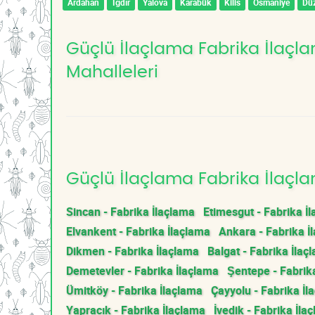
Ardahan
Iğdır
Yalova
Karabük
Kilis
Osmaniye
Dü
Güçlü İlaçlama Fabrika İlaçla
Mahalleleri
Güçlü İlaçlama Fabrika İlaçla
Sincan - Fabrika İlaçlama
Etimesgut - Fabrika İ
Elvankent - Fabrika İlaçlama
Ankara - Fabrika İ
Dikmen - Fabrika İlaçlama
Balgat - Fabrika İlaç
Demetevler - Fabrika İlaçlama
Şentepe - Fabrik
Ümitköy - Fabrika İlaçlama
Çayyolu - Fabrika İl
Yapracık - Fabrika İlaçlama
İvedik - Fabrika İla