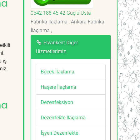
ma
0542 188 45 42 Güçlü Usta
Fabrika İlaçlama , Ankara Fabrika
İlaçlama ,
Elvankent Diğer
tkili
Hizmetlerimiz
nt
 iş
miz,
Böcek İlaçlama
Haşere İlaçlama
Dezenfeksiyon
ma
Dezenfekte İlaçlama
İşyeri Dezenfekte