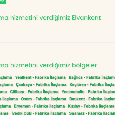
zce
ma hizmetini verdiğimiz Elvankent
ma hizmetini verdiğimiz bölgeler
laçlama
Yenikent - Fabrika İlaçlama
Bağlıca - Fabrika İlaçla
laçlama
Çankaya - Fabrika İlaçlama
Keçiören - Fabrika İlaçl
lama
Gölbaşı - Fabrika İlaçlama
Yenimahalle - Fabrika İlaçl
a İlaçlama
Ostim - Fabrika İlaçlama
Batıkent - Fabrika İlaçl
açlama
Eryaman - Fabrika İlaçlama
Kızılay - Fabrika İlaçlama
çlama
İvedik OSB - Fabrika İlaçlama
Şaşmaz - Fabrika İlaçla