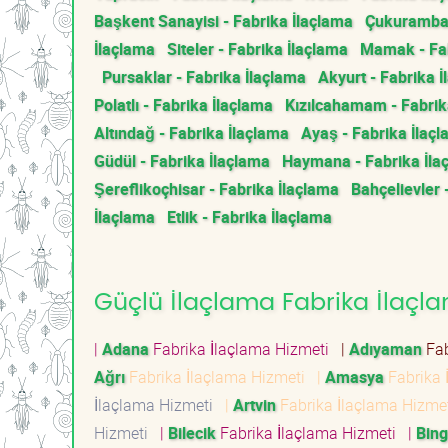
Başkent Sanayisi - Fabrika İlaçlama
Çukurambar
İlaçlama
Siteler - Fabrika İlaçlama
Mamak - Fab
Pursaklar - Fabrika İlaçlama
Akyurt - Fabrika 
Polatlı - Fabrika İlaçlama
Kızılcahamam - Fabrik
Altındağ - Fabrika İlaçlama
Ayaş - Fabrika İlaç
Güdül - Fabrika İlaçlama
Haymana - Fabrika İla
Şereflikoçhisar - Fabrika İlaçlama
Bahçelievler 
İlaçlama
Etlik - Fabrika İlaçlama
Güçlü İlaçlama Fabrika İlaçla
|
Adana
Fabrika İlaçlama Hizmeti
|
Adıyaman
Fab
Ağrı
Fabrika İlaçlama Hizmeti
|
Amasya
Fabrika 
İlaçlama Hizmeti
|
Artvin
Fabrika İlaçlama Hizm
Hizmeti
|
Bilecik
Fabrika İlaçlama Hizmeti
|
Bing