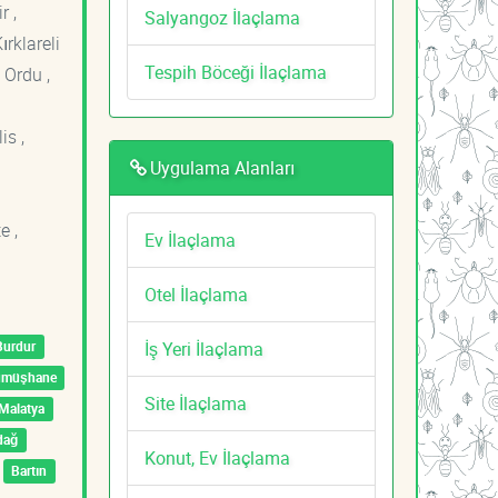
r ,
Salyangoz İlaçlama
ırklareli
Tespih Böceği İlaçlama
 Ordu ,
is ,
Uygulama Alanları
e ,
Ev İlaçlama
Otel İlaçlama
İş Yeri İlaçlama
Burdur
ümüşhane
Site İlaçlama
Malatya
dağ
Konut, Ev İlaçlama
Bartın