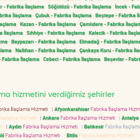
 - Fabrika İlaçlama
Söğütözü - Fabrika İlaçlama
İncek - Fab
rika İlaçlama
Çubuk - Fabrika İlaçlama
Beştepe - Fabrika İ
İlaçlama
Kazan - Fabrika İlaçlama
Çamlıdere - Fabrika İlaçl
a İlaçlama
Sıhhiye - Fabrika İlaçlama
Kalecik - Fabrika İlaç
lama
Baypazarı - Fabrika İlaçlama
Elmadağ - Fabrika İlaçlam
çlama
Nallıhan - Fabrika İlaçlama
Çankaya Koru - Fabrika İl
- Fabrika İlaçlama
Cebeci - Fabrika İlaçlama
Beşevler - Fabr
ma hizmetini verdiğimiz şehirler
rika İlaçlama Hizmeti
|
Afyonkarahisar
Fabrika İlaçlama Hiz
İlaçlama Hizmeti
|
Ankara
Fabrika İlaçlama Hizmeti
|
Antalya
eti
|
Aydın
Fabrika İlaçlama Hizmeti
|
Balıkesir
Fabrika İlaçlam
öl
Fabrika İlaçlama Hizmeti
|
Bitlis
Fabrika İlaçlama Hizmeti
|