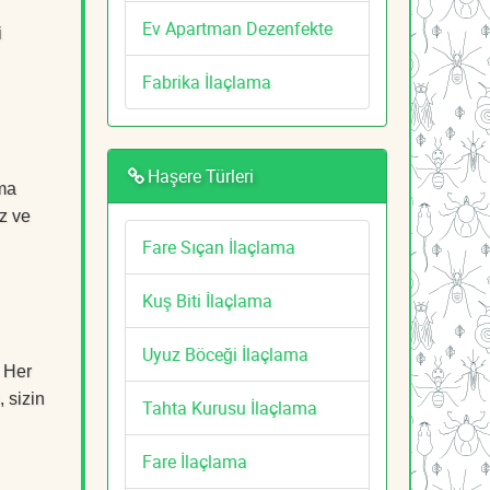
Ev Apartman Dezenfekte
i
Fabrika İlaçlama
Haşere Türleri
ama
z ve
Fare Sıçan İlaçlama
Kuş Biti İlaçlama
Uyuz Böceği İlaçlama
. Her
, sizin
Tahta Kurusu İlaçlama
Fare İlaçlama