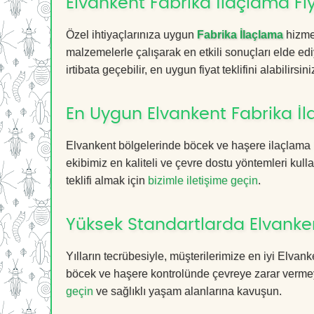
Elvankent Fabrika İlaçlama Fiy
Özel ihtiyaçlarınıza uygun
Fabrika İlaçlama
hizmet
malzemelerle çalışarak en etkili sonuçları elde edi
irtibata geçebilir, en uygun fiyat teklifini alabilirsini
En Uygun Elvankent Fabrika İ
Elvankent bölgelerinde böcek ve haşere ilaçlama 
ekibimiz en kaliteli ve çevre dostu yöntemleri kull
teklifi almak için
bizimle iletişime geçin
.
Yüksek Standartlarda Elvanke
Yılların tecrübesiyle, müşterilerimize en iyi Elva
böcek ve haşere kontrolünde çevreye zarar vermeye
geçin
ve sağlıklı yaşam alanlarına kavuşun.