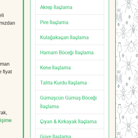
Akrep İlaçlama
li
Pire İlaçlama
mızdan
Kulağakaçan İlaçlama
Hamam Böceği İlaçlama
uzman
Kene İlaçlama
 fiyat
Tahta Kurdu İlaçlama
Gümüşcün Gümüş Böceği
İlaçlama
rak,
tişime
Çıyan & Kırkayak İlaçlama
Güve İlaçlama