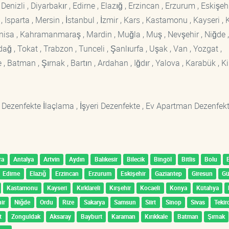
enizli , Diyarbakır , Edirne , Elazığ , Erzincan , Erzurum , Eskişehi
sparta , Mersin , İstanbul , İzmir , Kars , Kastamonu , Kayseri , K
Manisa , Kahramanmaraş , Mardin , Muğla , Muş , Nevşehir , Niğde ,
rdağ , Tokat , Trabzon , Tunceli , Şanlıurfa , Uşak , Van , Yozgat ,
 Batman , Şırnak , Bartın , Ardahan , Iğdır , Yalova , Karabük , Kil
 Dezenfekte İlaçlama , İşyeri Dezenfekte , Ev Apartman Dezenfekt
ra
Antalya
Artvin
Aydın
Balıkesir
Bilecik
Bingöl
Bitlis
Bolu
Edirne
Elazığ
Erzincan
Erzurum
Eskişehir
Gaziantep
Giresun
G
Kastamonu
Kayseri
Kırklareli
Kırşehir
Kocaeli
Konya
Kütahya
ir
Niğde
Ordu
Rize
Sakarya
Samsun
Siirt
Sinop
Sivas
Tekir
t
Zonguldak
Aksaray
Bayburt
Karaman
Kırıkkale
Batman
Şırnak