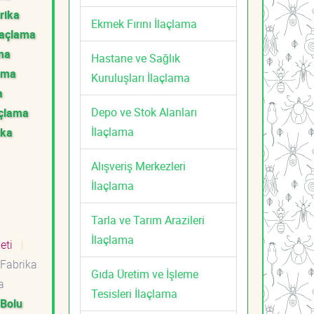
rika
Ekmek Fırını İlaçlama
laçlama
ama
Hastane ve Sağlık
lama
Kuruluşları İlaçlama
a
Depo ve Stok Alanları
açlama
İlaçlama
ika
Alışveriş Merkezleri
İlaçlama
Tarla ve Tarım Arazileri
İlaçlama
meti
|
Fabrika
Gıda Üretim ve İşleme
a
Tesisleri İlaçlama
Bolu