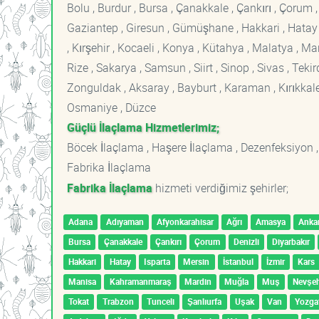
Bolu , Burdur , Bursa , Çanakkale , Çankırı , Çorum , D
Gaziantep , Giresun , Gümüşhane , Hakkari , Hatay , I
, Kırşehir , Kocaeli , Konya , Kütahya , Malatya , 
Rize , Sakarya , Samsun , Siirt , Sinop , Sivas , Teki
Zonguldak , Aksaray , Bayburt , Karaman , Kırıkkale ,
Osmaniye , Düzce
Güçlü İlaçlama Hizmetlerimiz;
Böcek İlaçlama , Haşere İlaçlama , Dezenfeksiyon ,
Fabrika İlaçlama
Fabrika İlaçlama
hizmeti verdiğimiz şehirler;
Adana
Adıyaman
Afyonkarahisar
Ağrı
Amasya
Anka
Bursa
Çanakkale
Çankırı
Çorum
Denizli
Diyarbakır
Hakkari
Hatay
Isparta
Mersin
İstanbul
İzmir
Kars
Manisa
Kahramanmaraş
Mardin
Muğla
Muş
Nevşeh
Tokat
Trabzon
Tunceli
Şanlıurfa
Uşak
Van
Yozga