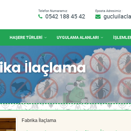
Telefon Numaramız:
Eposta Adresimiz :
0542 188 45 42
gucluilac
HAŞERE TÜRLERİ
UYGULAMA ALANLARI
İŞLEMLE
ika İlaçlama
Fabrika İlaçlama