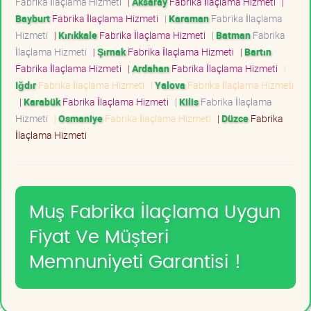
Fabrika İlaçlama Hizmeti
|
Aksaray
Fabrika İlaçlama Hizmeti
|
Bayburt
Fabrika İlaçlama Hizmeti
|
Karaman
Fabrika İlaçlama
Hizmeti
|
Kırıkkale
Fabrika İlaçlama Hizmeti
|
Batman
Fabrika
İlaçlama Hizmeti
|
Şırnak
Fabrika İlaçlama Hizmeti
|
Bartın
Fabrika İlaçlama Hizmeti
|
Ardahan
Fabrika İlaçlama Hizmeti
|
Iğdır
Fabrika İlaçlama Hizmeti
|
Yalova
Fabrika İlaçlama Hizmeti
|
Karabük
Fabrika İlaçlama Hizmeti
|
Kilis
Fabrika İlaçlama
Hizmeti
|
Osmaniye
Fabrika İlaçlama Hizmeti
|
Düzce
Fabrika
İlaçlama Hizmeti
Muş Fabrika İlaçlama Uygun
Fiyat Ve Müşteri
Memnuniyeti Garantisi !