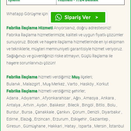
Whatapp Görüşme için
Fabrika İlaçlama Hizmeti
Arıyorsanız, doğru adrestesiniz!
Fabrika İlaçlama hizmetlerimizle, kaliteli ve uygun fiyatlı çözümler
sunuyoruz. Böcek ve haşere ilaçlama hizmetlerinde en iyi ekipman
ve tekniklerle, müşteri memnuniyeti garantisiyle hizmet veriyoruz.
Sağlığınızı ve güvenliğinizi riske atmayın, Güçlü İlaçlama ile
haşere sorunlarınızı çözün!
Fabrika İlaçlama
hizmeti verdiğimiz
Muş
ilçeleri;
Bulanık , Malazgirt , Muş Merkez , Varto , Hasköy , Korkut
Fabrika İlaçlama
hizmeti verdiğimiz şehirler;
Adana , Adıyaman , Afyonkarahisar , Ağrı , Amasya , Ankara ,
Antalya , Artvin , Aydın , Balıkesir , Bilecik , Bingöl , Bitlis , Bolu ,
Burdur , Bursa , Çanakkale , Çankırı , Çorum , Denizli , Diyarbakır ,
Edirne , Elazığ , Erzincan , Erzurum , Eskişehir , Gaziantep ,
Giresun , Gümüşhane , Hakkari , Hatay , Isparta , Mersin , İstanbul