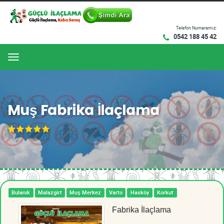
Telefon Numaramız:
0542 188 45 42
Menu
Muş Fabrika İlaçlama
Bulanık
Malazgirt
Muş Merkez
Varto
Hasköy
Korkut
Fabrika İlaçlama