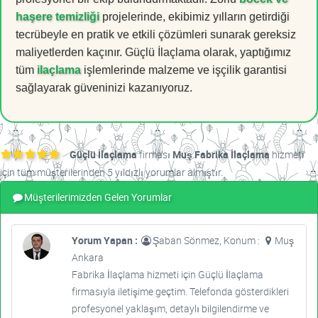
haşere temizliği
projelerinde, ekibimiz yılların getirdiği
tecrübeyle en pratik ve etkili çözümleri sunarak gereksiz
maliyetlerden kaçınır. Güçlü İlaçlama olarak, yaptığımız
tüm
ilaçlama
işlemlerinde malzeme ve işçilik garantisi
sağlayarak güveninizi kazanıyoruz.
Güçlü İlaçlama
firması
Muş Fabrika İlaçlama
hizmeti
için tüm müşterilerinden 5 yıldızlı yorumlar almıştır.
Müşterilerimizden Gelen Yorumlar
Yorum Yapan :
Şaban Sönmez, Konum :
Muş
Ankara
Fabrika İlaçlama hizmeti için Güçlü İlaçlama
firmasıyla iletişime geçtim. Telefonda gösterdikleri
profesyonel yaklaşım, detaylı bilgilendirme ve