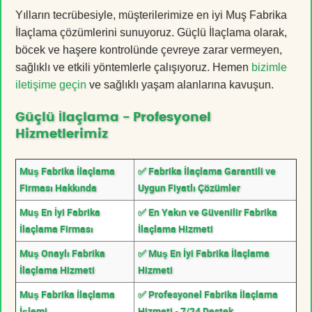
Yılların tecrübesiyle, müşterilerimize en iyi Muş Fabrika
İlaçlama çözümlerini sunuyoruz. Güçlü İlaçlama olarak,
böcek ve haşere kontrolünde çevreye zarar vermeyen,
sağlıklı ve etkili yöntemlerle çalışıyoruz. Hemen
bizimle
iletişime geçin
ve sağlıklı yaşam alanlarına kavuşun.
Güçlü İlaçlama - Profesyonel
Hizmetlerimiz
Muş Fabrika İlaçlama
✅ Fabrika İlaçlama Garantili ve
Firması Hakkında
Uygun Fiyatlı Çözümler
Muş En İyi Fabrika
✅ En Yakın ve Güvenilir Fabrika
İlaçlama Firması
İlaçlama Hizmeti
Muş Onaylı Fabrika
✅ Muş En İyi Fabrika İlaçlama
İlaçlama Hizmeti
Hizmeti
Muş Fabrika İlaçlama
✅ Profesyonel Fabrika İlaçlama
İşlemi
Hizmeti - 7/24 Destek