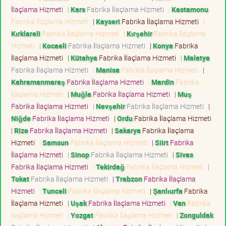
İlaçlama Hizmeti
|
Kars
Fabrika İlaçlama Hizmeti
|
Kastamonu
Fabrika İlaçlama Hizmeti
|
Kayseri
Fabrika İlaçlama Hizmeti
|
Kırklareli
Fabrika İlaçlama Hizmeti
|
Kırşehir
Fabrika İlaçlama
Hizmeti
|
Kocaeli
Fabrika İlaçlama Hizmeti
|
Konya
Fabrika
İlaçlama Hizmeti
|
Kütahya
Fabrika İlaçlama Hizmeti
|
Malatya
Fabrika İlaçlama Hizmeti
|
Manisa
Fabrika İlaçlama Hizmeti
|
Kahramanmaraş
Fabrika İlaçlama Hizmeti
|
Mardin
Fabrika
İlaçlama Hizmeti
|
Muğla
Fabrika İlaçlama Hizmeti
|
Muş
Fabrika İlaçlama Hizmeti
|
Nevşehir
Fabrika İlaçlama Hizmeti
|
Niğde
Fabrika İlaçlama Hizmeti
|
Ordu
Fabrika İlaçlama Hizmeti
|
Rize
Fabrika İlaçlama Hizmeti
|
Sakarya
Fabrika İlaçlama
Hizmeti
|
Samsun
Fabrika İlaçlama Hizmeti
|
Siirt
Fabrika
İlaçlama Hizmeti
|
Sinop
Fabrika İlaçlama Hizmeti
|
Sivas
Fabrika İlaçlama Hizmeti
|
Tekirdağ
Fabrika İlaçlama Hizmeti
|
Tokat
Fabrika İlaçlama Hizmeti
|
Trabzon
Fabrika İlaçlama
Hizmeti
|
Tunceli
Fabrika İlaçlama Hizmeti
|
Şanlıurfa
Fabrika
İlaçlama Hizmeti
|
Uşak
Fabrika İlaçlama Hizmeti
|
Van
Fabrika
İlaçlama Hizmeti
|
Yozgat
Fabrika İlaçlama Hizmeti
|
Zonguldak