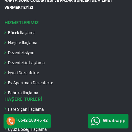
HAFTA SONU CUMARTESİ VE PAZAR GÜNLERİ DE HİZMET
VERMEKTEYİZ!
HİZMETLERİMİZ
Böcek İlaçlama
Haşere İlaçlama
Dezenfeksiyon
Dezenfekte İlaçlama
İşyeri Dezenfekte
Ev Apartman Dezenfekte
Fabrika İlaçlama
HAŞERE TÜRLERİ
Fare Sıçan İlaçlama
Kuş Biti İlaçlama
0542 188 45 42
Whatsapp
Uyuz Böceği İlaçlama