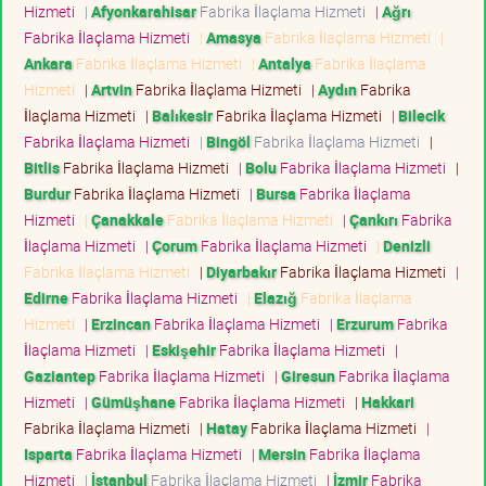
Hizmeti
|
Afyonkarahisar
Fabrika İlaçlama Hizmeti
|
Ağrı
Fabrika İlaçlama Hizmeti
|
Amasya
Fabrika İlaçlama Hizmeti
|
Ankara
Fabrika İlaçlama Hizmeti
|
Antalya
Fabrika İlaçlama
Hizmeti
|
Artvin
Fabrika İlaçlama Hizmeti
|
Aydın
Fabrika
İlaçlama Hizmeti
|
Balıkesir
Fabrika İlaçlama Hizmeti
|
Bilecik
Fabrika İlaçlama Hizmeti
|
Bingöl
Fabrika İlaçlama Hizmeti
|
Bitlis
Fabrika İlaçlama Hizmeti
|
Bolu
Fabrika İlaçlama Hizmeti
|
Burdur
Fabrika İlaçlama Hizmeti
|
Bursa
Fabrika İlaçlama
Hizmeti
|
Çanakkale
Fabrika İlaçlama Hizmeti
|
Çankırı
Fabrika
İlaçlama Hizmeti
|
Çorum
Fabrika İlaçlama Hizmeti
|
Denizli
Fabrika İlaçlama Hizmeti
|
Diyarbakır
Fabrika İlaçlama Hizmeti
|
Edirne
Fabrika İlaçlama Hizmeti
|
Elazığ
Fabrika İlaçlama
Hizmeti
|
Erzincan
Fabrika İlaçlama Hizmeti
|
Erzurum
Fabrika
İlaçlama Hizmeti
|
Eskişehir
Fabrika İlaçlama Hizmeti
|
Gaziantep
Fabrika İlaçlama Hizmeti
|
Giresun
Fabrika İlaçlama
Hizmeti
|
Gümüşhane
Fabrika İlaçlama Hizmeti
|
Hakkari
Fabrika İlaçlama Hizmeti
|
Hatay
Fabrika İlaçlama Hizmeti
|
Isparta
Fabrika İlaçlama Hizmeti
|
Mersin
Fabrika İlaçlama
Hizmeti
|
İstanbul
Fabrika İlaçlama Hizmeti
|
İzmir
Fabrika