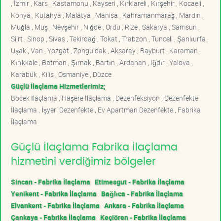
, İzmir , Kars , Kastamonu , Kayseri , Kırklareli , Kırşehir , Kocaeli ,
Konya , Kütahya , Malatya , Manisa , Kahramanmaraş , Mardin ,
Muğla , Muş , Nevşehir , Niğde , Ordu , Rize , Sakarya , Samsun ,
Siirt , Sinop , Sivas , Tekirdağ , Tokat , Trabzon , Tunceli , Şanlıurfa ,
Uşak , Van , Yozgat , Zonguldak , Aksaray , Bayburt , Karaman ,
Kırıkkale , Batman , Şırnak , Bartın , Ardahan , Iğdır , Yalova ,
Karabük , Kilis , Osmaniye , Düzce
Güçlü İlaçlama Hizmetlerimiz;
Böcek İlaçlama , Haşere İlaçlama , Dezenfeksiyon , Dezenfekte
İlaçlama , İşyeri Dezenfekte , Ev Apartman Dezenfekte , Fabrika
İlaçlama
Güçlü İlaçlama Fabrika İlaçlama
hizmetini verdiğimiz bölgeler
Sincan - Fabrika İlaçlama
Etimesgut - Fabrika İlaçlama
Yenikent - Fabrika İlaçlama
Bağlıca - Fabrika İlaçlama
Elvankent - Fabrika İlaçlama
Ankara - Fabrika İlaçlama
Çankaya - Fabrika İlaçlama
Keçiören - Fabrika İlaçlama