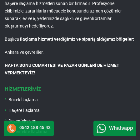
haşere ilaçlama hizmetleri sunan bir firmadır. Profesyonel
ekibimizle, zararlılarla mücadele konusunda uzman çözümler
sunarak, ev ve iş yerlerinizde sağlıklı ve güvenli ortamlar
oluşturmayı hedefliyoruz.
Başlıca
ilaçlama hizmeti verdiğimiz ve sipariş aldığımız bölgeler:
Ankara ve çevre iller.
HAFTA SONU CUMARTESİ VE PAZAR GÜNLERİ DE HİZMET
VERMEKTEYİZ!
HİZMETLERİMİZ
Böcek İlaçlama
Haşere İlaçlama
Dezenfeksiyon
0542 188 45 42
Whatsapp
Dezenfekte İlaçlama