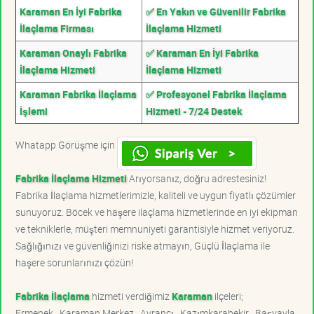
Karaman En İyi Fabrika
✅ En Yakın ve Güvenilir Fabrika
İlaçlama Firması
İlaçlama Hizmeti
Karaman Onaylı Fabrika
✅ Karaman En İyi Fabrika
İlaçlama Hizmeti
İlaçlama Hizmeti
Karaman Fabrika İlaçlama
✅ Profesyonel Fabrika İlaçlama
İşlemi
Hizmeti - 7/24 Destek
Whatapp Görüşme için
Fabrika İlaçlama Hizmeti
Arıyorsanız, doğru adrestesiniz!
Fabrika İlaçlama hizmetlerimizle, kaliteli ve uygun fiyatlı çözümler
sunuyoruz. Böcek ve haşere ilaçlama hizmetlerinde en iyi ekipman
ve tekniklerle, müşteri memnuniyeti garantisiyle hizmet veriyoruz.
Sağlığınızı ve güvenliğinizi riske atmayın, Güçlü İlaçlama ile
haşere sorunlarınızı çözün!
Fabrika İlaçlama
hizmeti verdiğimiz
Karaman
ilçeleri;
Ermenek , Karaman Merkez , Ayrancı , Kazımkarabekir , Başyayla