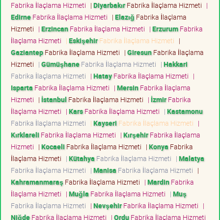
Fabrika İlaçlama Hizmeti
|
Diyarbakır
Fabrika İlaçlama Hizmeti
|
Edirne
Fabrika İlaçlama Hizmeti
|
Elazığ
Fabrika İlaçlama
Hizmeti
|
Erzincan
Fabrika İlaçlama Hizmeti
|
Erzurum
Fabrika
İlaçlama Hizmeti
|
Eskişehir
Fabrika İlaçlama Hizmeti
|
Gaziantep
Fabrika İlaçlama Hizmeti
|
Giresun
Fabrika İlaçlama
Hizmeti
|
Gümüşhane
Fabrika İlaçlama Hizmeti
|
Hakkari
Fabrika İlaçlama Hizmeti
|
Hatay
Fabrika İlaçlama Hizmeti
|
Isparta
Fabrika İlaçlama Hizmeti
|
Mersin
Fabrika İlaçlama
Hizmeti
|
İstanbul
Fabrika İlaçlama Hizmeti
|
İzmir
Fabrika
İlaçlama Hizmeti
|
Kars
Fabrika İlaçlama Hizmeti
|
Kastamonu
Fabrika İlaçlama Hizmeti
|
Kayseri
Fabrika İlaçlama Hizmeti
|
Kırklareli
Fabrika İlaçlama Hizmeti
|
Kırşehir
Fabrika İlaçlama
Hizmeti
|
Kocaeli
Fabrika İlaçlama Hizmeti
|
Konya
Fabrika
İlaçlama Hizmeti
|
Kütahya
Fabrika İlaçlama Hizmeti
|
Malatya
Fabrika İlaçlama Hizmeti
|
Manisa
Fabrika İlaçlama Hizmeti
|
Kahramanmaraş
Fabrika İlaçlama Hizmeti
|
Mardin
Fabrika
İlaçlama Hizmeti
|
Muğla
Fabrika İlaçlama Hizmeti
|
Muş
Fabrika İlaçlama Hizmeti
|
Nevşehir
Fabrika İlaçlama Hizmeti
|
Niğde
Fabrika İlaçlama Hizmeti
|
Ordu
Fabrika İlaçlama Hizmeti