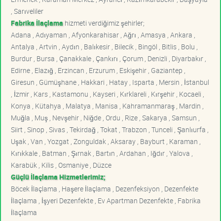
, Sarıveliler
Fabrika İlaçlama
hizmeti verdiğimiz şehirler;
Adana , Adıyaman , Afyonkarahisar , Ağrı , Amasya , Ankara ,
Antalya , Artvin , Aydın , Balıkesir , Bilecik , Bingöl , Bitlis , Bolu ,
Burdur , Bursa , Çanakkale , Çankırı , Çorum , Denizli , Diyarbakır ,
Edirne , Elazığ , Erzincan , Erzurum , Eskişehir , Gaziantep ,
Giresun , Gümüşhane , Hakkari , Hatay , Isparta , Mersin , İstanbul
, İzmir , Kars , Kastamonu , Kayseri , Kırklareli , Kırşehir , Kocaeli ,
Konya , Kütahya , Malatya , Manisa , Kahramanmaraş , Mardin ,
Muğla , Muş , Nevşehir , Niğde , Ordu , Rize , Sakarya , Samsun ,
Siirt , Sinop , Sivas , Tekirdağ , Tokat , Trabzon , Tunceli , Şanlıurfa ,
Uşak , Van , Yozgat , Zonguldak , Aksaray , Bayburt , Karaman ,
Kırıkkale , Batman , Şırnak , Bartın , Ardahan , Iğdır , Yalova ,
Karabük , Kilis , Osmaniye , Düzce
Güçlü İlaçlama Hizmetlerimiz;
Böcek İlaçlama , Haşere İlaçlama , Dezenfeksiyon , Dezenfekte
İlaçlama , İşyeri Dezenfekte , Ev Apartman Dezenfekte , Fabrika
İlaçlama