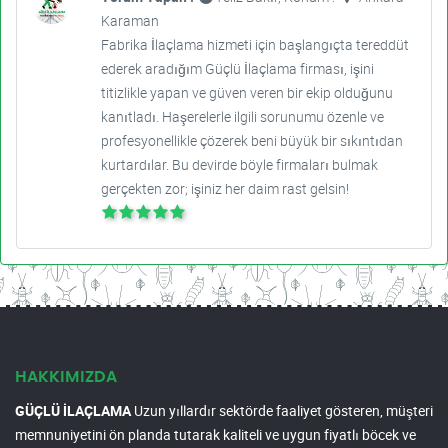
Karaman
Fabrika İlaçlama hizmeti için başlangıçta tereddüt
ederek aradığım Güçlü İlaçlama firması, işini
titizlikle yapan ve güven veren bir ekip olduğunu
kanıtladı. Haşerelerle ilgili sorunumu özenle ve
profesyonellikle çözerek beni büyük bir sıkıntıdan
kurtardılar. Bu devirde böyle firmaları bulmak
gerçekten zor; işiniz her daim rast gelsin!
HAKKIMIZDA
GÜÇLÜ İLAÇLAMA
Uzun yıllardır sektörde faaliyet gösteren, müşteri
memnuniyetini ön planda tutarak kaliteli ve uygun fiyatlı böcek ve