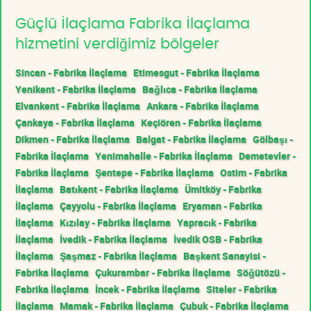
Güçlü İlaçlama Fabrika İlaçlama
hizmetini verdiğimiz bölgeler
Sincan - Fabrika İlaçlama
Etimesgut - Fabrika İlaçlama
Yenikent - Fabrika İlaçlama
Bağlıca - Fabrika İlaçlama
Elvankent - Fabrika İlaçlama
Ankara - Fabrika İlaçlama
Çankaya - Fabrika İlaçlama
Keçiören - Fabrika İlaçlama
Dikmen - Fabrika İlaçlama
Balgat - Fabrika İlaçlama
Gölbaşı -
Fabrika İlaçlama
Yenimahalle - Fabrika İlaçlama
Demetevler -
Fabrika İlaçlama
Şentepe - Fabrika İlaçlama
Ostim - Fabrika
İlaçlama
Batıkent - Fabrika İlaçlama
Ümitköy - Fabrika
İlaçlama
Çayyolu - Fabrika İlaçlama
Eryaman - Fabrika
İlaçlama
Kızılay - Fabrika İlaçlama
Yapracık - Fabrika
İlaçlama
İvedik - Fabrika İlaçlama
İvedik OSB - Fabrika
İlaçlama
Şaşmaz - Fabrika İlaçlama
Başkent Sanayisi -
Fabrika İlaçlama
Çukurambar - Fabrika İlaçlama
Söğütözü -
Fabrika İlaçlama
İncek - Fabrika İlaçlama
Siteler - Fabrika
İlaçlama
Mamak - Fabrika İlaçlama
Çubuk - Fabrika İlaçlama