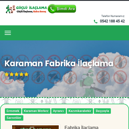
Telefon Numaramız:
0542 188 45 42
Menu
Karaman Fabrika İlaçlama
Ermenek
Karaman Merkez
Ayrancı
Kazımkarabekir
Başyayla
Sarıveliler
Fabrika İlaçlama