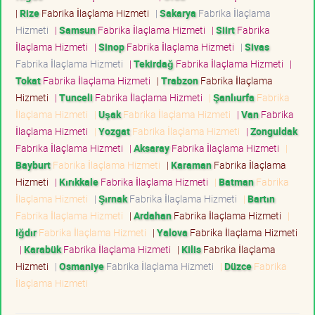
|
Rize
Fabrika İlaçlama Hizmeti
|
Sakarya
Fabrika İlaçlama
Hizmeti
|
Samsun
Fabrika İlaçlama Hizmeti
|
Siirt
Fabrika
İlaçlama Hizmeti
|
Sinop
Fabrika İlaçlama Hizmeti
|
Sivas
Fabrika İlaçlama Hizmeti
|
Tekirdağ
Fabrika İlaçlama Hizmeti
|
Tokat
Fabrika İlaçlama Hizmeti
|
Trabzon
Fabrika İlaçlama
Hizmeti
|
Tunceli
Fabrika İlaçlama Hizmeti
|
Şanlıurfa
Fabrika
İlaçlama Hizmeti
|
Uşak
Fabrika İlaçlama Hizmeti
|
Van
Fabrika
İlaçlama Hizmeti
|
Yozgat
Fabrika İlaçlama Hizmeti
|
Zonguldak
Fabrika İlaçlama Hizmeti
|
Aksaray
Fabrika İlaçlama Hizmeti
|
Bayburt
Fabrika İlaçlama Hizmeti
|
Karaman
Fabrika İlaçlama
Hizmeti
|
Kırıkkale
Fabrika İlaçlama Hizmeti
|
Batman
Fabrika
İlaçlama Hizmeti
|
Şırnak
Fabrika İlaçlama Hizmeti
|
Bartın
Fabrika İlaçlama Hizmeti
|
Ardahan
Fabrika İlaçlama Hizmeti
|
Iğdır
Fabrika İlaçlama Hizmeti
|
Yalova
Fabrika İlaçlama Hizmeti
|
Karabük
Fabrika İlaçlama Hizmeti
|
Kilis
Fabrika İlaçlama
Hizmeti
|
Osmaniye
Fabrika İlaçlama Hizmeti
|
Düzce
Fabrika
İlaçlama Hizmeti