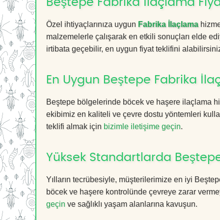
Beştepe Fabrika İlaçlama Fiya
Özel ihtiyaçlarınıza uygun
Fabrika İlaçlama
hizmet
malzemelerle çalışarak en etkili sonuçları elde edi
irtibata geçebilir, en uygun fiyat teklifini alabilirsini
En Uygun Beştepe Fabrika İla
Beştepe bölgelerinde böcek ve haşere ilaçlama hi
ekibimiz en kaliteli ve çevre dostu yöntemleri kull
teklifi almak için
bizimle iletişime geçin
.
Yüksek Standartlarda Beştepe
Yılların tecrübesiyle, müşterilerimize en iyi Beşt
böcek ve haşere kontrolünde çevreye zarar vermeye
geçin
ve sağlıklı yaşam alanlarına kavuşun.