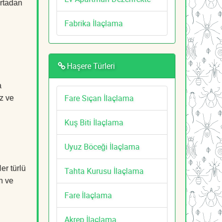
ortadan
Fabrika İlaçlama
Haşere Türleri
a
Fare Sıçan İlaçlama
z ve
Kuş Biti İlaçlama
Uyuz Böceği İlaçlama
er türlü
Tahta Kurusu İlaçlama
n ve
Fare İlaçlama
Akrep İlaçlama