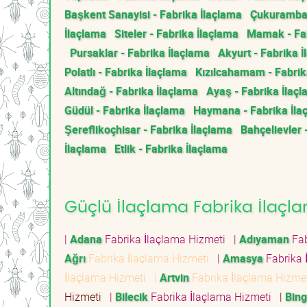
Başkent Sanayisi - Fabrika İlaçlama
Çukurambar
İlaçlama
Siteler - Fabrika İlaçlama
Mamak - Fab
Pursaklar - Fabrika İlaçlama
Akyurt - Fabrika 
Polatlı - Fabrika İlaçlama
Kızılcahamam - Fabrik
Altındağ - Fabrika İlaçlama
Ayaş - Fabrika İlaç
Güdül - Fabrika İlaçlama
Haymana - Fabrika İla
Şereflikoçhisar - Fabrika İlaçlama
Bahçelievler 
İlaçlama
Etlik - Fabrika İlaçlama
Güçlü İlaçlama Fabrika İlaçla
|
Adana
Fabrika İlaçlama Hizmeti
|
Adıyaman
Fab
Ağrı
Fabrika İlaçlama Hizmeti
|
Amasya
Fabrika 
İlaçlama Hizmeti
|
Artvin
Fabrika İlaçlama Hizm
Hizmeti
|
Bilecik
Fabrika İlaçlama Hizmeti
|
Bing