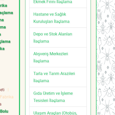
Ekmek Fırını İlaçlama
rika
laçlama
Hastane ve Sağlık
ama
Kuruluşları İlaçlama
lama
Depo ve Stok Alanları
a
İlaçlama
açlama
ika
Alışveriş Merkezleri
İlaçlama
Tarla ve Tarım Arazileri
İlaçlama
meti
|
Gıda Üretim ve İşleme
Fabrika
Tesisleri İlaçlama
a
Bolu
Ulaşım Araçları (Otobüs,