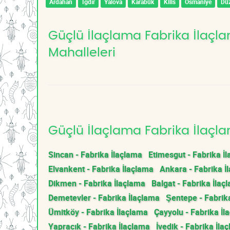
Ardahan
Iğdır
Yalova
Karabük
Kilis
Osmaniye
Dü
Güçlü İlaçlama Fabrika İlaçla
Mahalleleri
Güçlü İlaçlama Fabrika İlaçla
Sincan - Fabrika İlaçlama
Etimesgut - Fabrika İ
Elvankent - Fabrika İlaçlama
Ankara - Fabrika İ
Dikmen - Fabrika İlaçlama
Balgat - Fabrika İlaç
Demetevler - Fabrika İlaçlama
Şentepe - Fabrik
Ümitköy - Fabrika İlaçlama
Çayyolu - Fabrika İl
Yapracık - Fabrika İlaçlama
İvedik - Fabrika İla