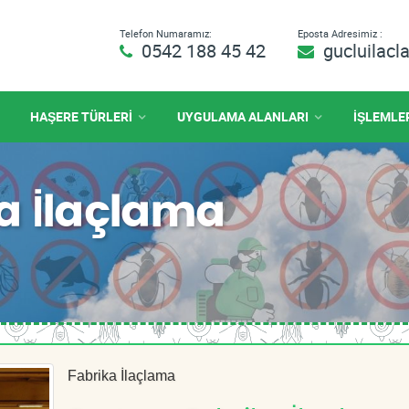
Telefon Numaramız:
Eposta Adresimiz :
0542 188 45 42
gucluilac
HAŞERE TÜRLERİ
UYGULAMA ALANLARI
İŞLEMLE
a İlaçlama
Fabrika İlaçlama