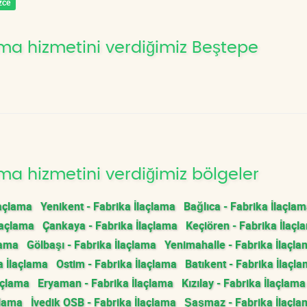
zce
ma hizmetini verdiğimiz Beştepe
ma hizmetini verdiğimiz bölgeler
laçlama
Yenikent - Fabrika İlaçlama
Bağlıca - Fabrika İlaçla
laçlama
Çankaya - Fabrika İlaçlama
Keçiören - Fabrika İlaçl
lama
Gölbaşı - Fabrika İlaçlama
Yenimahalle - Fabrika İlaçl
a İlaçlama
Ostim - Fabrika İlaçlama
Batıkent - Fabrika İlaçl
açlama
Eryaman - Fabrika İlaçlama
Kızılay - Fabrika İlaçlama
çlama
İvedik OSB - Fabrika İlaçlama
Şaşmaz - Fabrika İlaçla