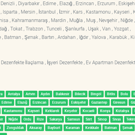
enizli , Diyarbakır , Edirne , Elazığ , Erzincan , Erzurum , Eskişehi
sparta , Mersin , İstanbul , İzmir , Kars , Kastamonu , Kayseri , K
Manisa , Kahramanmaraş , Mardin , Muğla , Muş , Nevşehir , Niğde ,
rdağ , Tokat , Trabzon , Tunceli , Şanlıurfa , Uşak , Van , Yozgat ,
 Batman , Şırnak , Bartın , Ardahan , Iğdır , Yalova , Karabük , Kil
 Dezenfekte İlaçlama , İşyeri Dezenfekte , Ev Apartman Dezenfekt
ra
Antalya
Artvin
Aydın
Balıkesir
Bilecik
Bingöl
Bitlis
Bolu
Edirne
Elazığ
Erzincan
Erzurum
Eskişehir
Gaziantep
Giresun
G
Kastamonu
Kayseri
Kırklareli
Kırşehir
Kocaeli
Konya
Kütahya
ir
Niğde
Ordu
Rize
Sakarya
Samsun
Siirt
Sinop
Sivas
Tekir
t
Zonguldak
Aksaray
Bayburt
Karaman
Kırıkkale
Batman
Şırnak