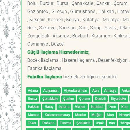
Bolu , Burdur , Bursa , Çanakkale , Çankırı , Çorum , D
Gaziantep , Giresun , Gümüşhane , Hakkari , Hatay , I
, Kırşehir , Kocaeli , Konya , Kütahya , Malatya , 
Rize , Sakarya , Samsun , Siirt , Sinop , Sivas , Teki
Zonguldak , Aksaray , Bayburt , Karaman , Kırıkkale ,
Osmaniye , Düzce
Güçlü İlaçlama Hizmetlerimiz;
Böcek İlaçlama , Haşere İlaçlama , Dezenfeksiyon ,
Fabrika İlaçlama
Fabrika İlaçlama
hizmeti verdiğimiz şehirler;
Adana
Adıyaman
Afyonkarahisar
Ağrı
Amasya
Anka
Bursa
Çanakkale
Çankırı
Çorum
Denizli
Diyarbakır
Hakkari
Hatay
Isparta
Mersin
İstanbul
İzmir
Kars
Manisa
Kahramanmaraş
Mardin
Muğla
Muş
Nevşeh
Tokat
Trabzon
Tunceli
Şanlıurfa
Uşak
Van
Yozga