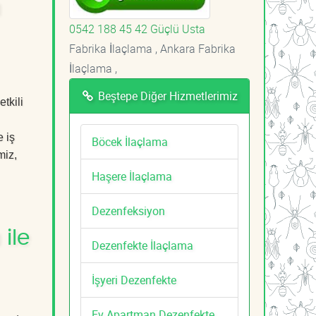
a
0542 188 45 42 Güçlü Usta
Fabrika İlaçlama , Ankara Fabrika
İlaçlama ,
Beştepe Diğer Hizmetlerimiz
tkili
 iş
Böcek İlaçlama
miz,
Haşere İlaçlama
Dezenfeksiyon
ile
Dezenfekte İlaçlama
İşyeri Dezenfekte
Ev Apartman Dezenfekte