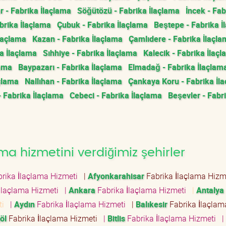
 - Fabrika İlaçlama
Söğütözü - Fabrika İlaçlama
İncek - Fab
rika İlaçlama
Çubuk - Fabrika İlaçlama
Beştepe - Fabrika İ
İlaçlama
Kazan - Fabrika İlaçlama
Çamlıdere - Fabrika İlaçl
a İlaçlama
Sıhhiye - Fabrika İlaçlama
Kalecik - Fabrika İlaç
lama
Baypazarı - Fabrika İlaçlama
Elmadağ - Fabrika İlaçlam
çlama
Nallıhan - Fabrika İlaçlama
Çankaya Koru - Fabrika İl
- Fabrika İlaçlama
Cebeci - Fabrika İlaçlama
Beşevler - Fabr
ma hizmetini verdiğimiz şehirler
rika İlaçlama Hizmeti
|
Afyonkarahisar
Fabrika İlaçlama Hiz
İlaçlama Hizmeti
|
Ankara
Fabrika İlaçlama Hizmeti
|
Antalya
eti
|
Aydın
Fabrika İlaçlama Hizmeti
|
Balıkesir
Fabrika İlaçlam
öl
Fabrika İlaçlama Hizmeti
|
Bitlis
Fabrika İlaçlama Hizmeti
|