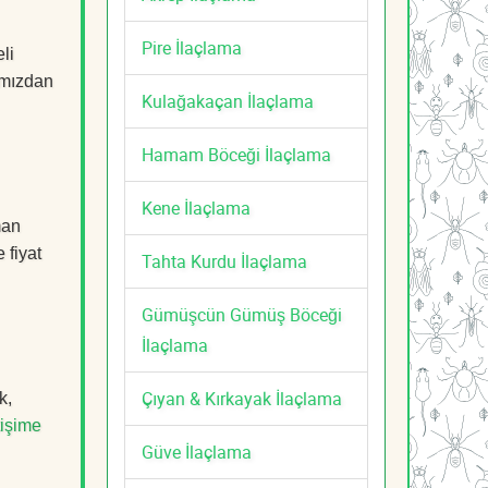
Pire İlaçlama
li
mızdan
Kulağakaçan İlaçlama
Hamam Böceği İlaçlama
Kene İlaçlama
man
 fiyat
Tahta Kurdu İlaçlama
Gümüşcün Gümüş Böceği
İlaçlama
Çıyan & Kırkayak İlaçlama
k,
tişime
Güve İlaçlama