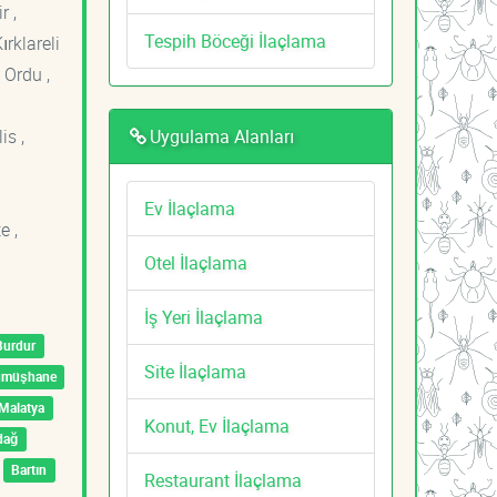
r ,
Tespih Böceği İlaçlama
ırklareli
 Ordu ,
Uygulama Alanları
is ,
Ev İlaçlama
e ,
Otel İlaçlama
İş Yeri İlaçlama
Burdur
Site İlaçlama
ümüşhane
Malatya
Konut, Ev İlaçlama
dağ
Bartın
Restaurant İlaçlama