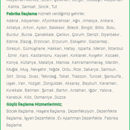
, Kahta , Samsat , Sincik , Tut
Fabrika İlaçlama
hizmeti verdiğimiz şehirler;
Adana , Adıyaman , Afyonkarahisar , Ağrı , Amasya , Ankara ,
Antalya , Artvin , Aydın , Balıkesir , Bilecik , Bingöl , Bitlis , Bolu ,
Burdur , Bursa , Çanakkale , Çankırı , Çorum , Denizli , Diyarbakır ,
Edirne , Elazığ , Erzincan , Erzurum , Eskişehir , Gaziantep ,
Giresun , Gümüşhane , Hakkari , Hatay , Isparta , Mersin , İstanbul
, İzmir , Kars , Kastamonu , Kayseri , Kırklareli , Kırşehir , Kocaeli ,
Konya , Kütahya , Malatya , Manisa , Kahramanmaraş , Mardin ,
Muğla , Muş , Nevşehir , Niğde , Ordu , Rize , Sakarya , Samsun ,
Siirt , Sinop , Sivas , Tekirdağ , Tokat , Trabzon , Tunceli , Şanlıurfa ,
Uşak , Van , Yozgat , Zonguldak , Aksaray , Bayburt , Karaman ,
Kırıkkale , Batman , Şırnak , Bartın , Ardahan , Iğdır , Yalova ,
Karabük , Kilis , Osmaniye , Düzce
Güçlü İlaçlama Hizmetlerimiz;
Böcek İlaçlama , Haşere İlaçlama , Dezenfeksiyon , Dezenfekte
İlaçlama , İşyeri Dezenfekte , Ev Apartman Dezenfekte , Fabrika
İlaçlama