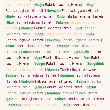
İlaçlama Hizmeti
|
Muğla
Fabrika İlaçlama Hizmeti
|
Muş
Fabrika İlaçlama Hizmeti
|
Nevşehir
Fabrika İlaçlama Hizmeti
|
Niğde
Fabrika İlaçlama Hizmeti
|
Ordu
Fabrika İlaçlama Hizmeti
|
Rize
Fabrika İlaçlama Hizmeti
|
Sakarya
Fabrika İlaçlama
Hizmeti
|
Samsun
Fabrika İlaçlama Hizmeti
|
Siirt
Fabrika
İlaçlama Hizmeti
|
Sinop
Fabrika İlaçlama Hizmeti
|
Sivas
Fabrika İlaçlama Hizmeti
|
Tekirdağ
Fabrika İlaçlama Hizmeti
|
Tokat
Fabrika İlaçlama Hizmeti
|
Trabzon
Fabrika İlaçlama
Hizmeti
|
Tunceli
Fabrika İlaçlama Hizmeti
|
Şanlıurfa
Fabrika
İlaçlama Hizmeti
|
Uşak
Fabrika İlaçlama Hizmeti
|
Van
Fabrika
İlaçlama Hizmeti
|
Yozgat
Fabrika İlaçlama Hizmeti
|
Zonguldak
Fabrika İlaçlama Hizmeti
|
Aksaray
Fabrika İlaçlama Hizmeti
|
Bayburt
Fabrika İlaçlama Hizmeti
|
Karaman
Fabrika İlaçlama
Hizmeti
|
Kırıkkale
Fabrika İlaçlama Hizmeti
|
Batman
Fabrika
İlaçlama Hizmeti
|
Şırnak
Fabrika İlaçlama Hizmeti
|
Bartın
Fabrika İlaçlama Hizmeti
|
Ardahan
Fabrika İlaçlama Hizmeti
|
Iğdır
Fabrika İlaçlama Hizmeti
|
Yalova
Fabrika İlaçlama Hizmeti
|
Karabük
Fabrika İlaçlama Hizmeti
|
Kilis
Fabrika İlaçlama