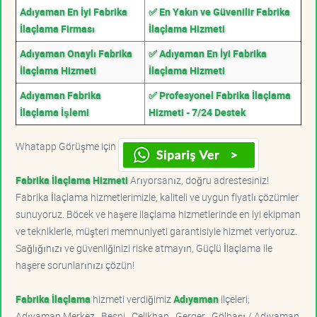
Adıyaman En İyi Fabrika
✅ En Yakın ve Güvenilir Fabrika
İlaçlama Firması
İlaçlama Hizmeti
Adıyaman Onaylı Fabrika
✅ Adıyaman En İyi Fabrika
İlaçlama Hizmeti
İlaçlama Hizmeti
Adıyaman Fabrika
✅ Profesyonel Fabrika İlaçlama
İlaçlama İşlemi
Hizmeti - 7/24 Destek
Whatapp Görüşme için
Fabrika İlaçlama Hizmeti
Arıyorsanız, doğru adrestesiniz!
Fabrika İlaçlama hizmetlerimizle, kaliteli ve uygun fiyatlı çözümler
sunuyoruz. Böcek ve haşere ilaçlama hizmetlerinde en iyi ekipman
ve tekniklerle, müşteri memnuniyeti garantisiyle hizmet veriyoruz.
Sağlığınızı ve güvenliğinizi riske atmayın, Güçlü İlaçlama ile
haşere sorunlarınızı çözün!
Fabrika İlaçlama
hizmeti verdiğimiz
Adıyaman
ilçeleri;
Adıyaman Merkez , Besni , Çelikhan , Gerger , Gölbaşı / Adıyaman