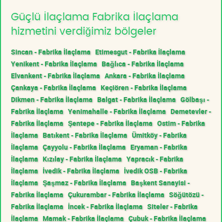
Güçlü İlaçlama Fabrika İlaçlama
hizmetini verdiğimiz bölgeler
Sincan - Fabrika İlaçlama
Etimesgut - Fabrika İlaçlama
Yenikent - Fabrika İlaçlama
Bağlıca - Fabrika İlaçlama
Elvankent - Fabrika İlaçlama
Ankara - Fabrika İlaçlama
Çankaya - Fabrika İlaçlama
Keçiören - Fabrika İlaçlama
Dikmen - Fabrika İlaçlama
Balgat - Fabrika İlaçlama
Gölbaşı -
Fabrika İlaçlama
Yenimahalle - Fabrika İlaçlama
Demetevler -
Fabrika İlaçlama
Şentepe - Fabrika İlaçlama
Ostim - Fabrika
İlaçlama
Batıkent - Fabrika İlaçlama
Ümitköy - Fabrika
İlaçlama
Çayyolu - Fabrika İlaçlama
Eryaman - Fabrika
İlaçlama
Kızılay - Fabrika İlaçlama
Yapracık - Fabrika
İlaçlama
İvedik - Fabrika İlaçlama
İvedik OSB - Fabrika
İlaçlama
Şaşmaz - Fabrika İlaçlama
Başkent Sanayisi -
Fabrika İlaçlama
Çukurambar - Fabrika İlaçlama
Söğütözü -
Fabrika İlaçlama
İncek - Fabrika İlaçlama
Siteler - Fabrika
İlaçlama
Mamak - Fabrika İlaçlama
Çubuk - Fabrika İlaçlama