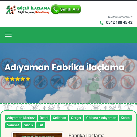
Telefon Numaramız:
0542 188 45 42
Menu
Adıyaman Fabrika İlaçlama
Adıyaman Merkez
Besni
Çelikhan
Gerger
Gölbaşı / Adıyaman
Kahta
Samsat
Sincik
Tut
Fabrika İlaçlama