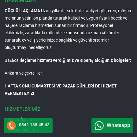
HAKKIMIZDA
GÜÇLÜ İLAÇLAMA
Uzun yıllardır sektörde faaliyet gösteren, müşteri
memnuniyetini ön planda tutarak kaliteli ve uygun fiyatlı böcek ve
haşere ilaçlama hizmetleri sunan bir firmadır. Profesyonel
ekibimizle, zararlılarla mücadele konusunda uzman çözümler
sunarak, ev ve iş yerlerinizde sağlıklı ve güvenli ortamlar
oluşturmayı hedefliyoruz.
Başlıca
ilaçlama hizmeti verdiğimiz ve sipariş aldığımız bölgeler:
Ankara ve çevre iller.
HAFTA SONU CUMARTESİ VE PAZAR GÜNLERİ DE HİZMET
VERMEKTEYİZ!
HİZMETLERİMİZ
Böcek İlaçlama
0542 188 45 42
Whatsapp
Haşere İlaçlama