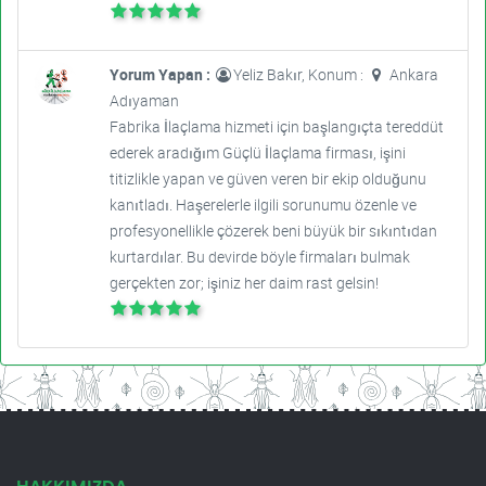
Yorum Yapan :
Yeliz Bakır, Konum :
Ankara
Adıyaman
Fabrika İlaçlama hizmeti için başlangıçta tereddüt
ederek aradığım Güçlü İlaçlama firması, işini
titizlikle yapan ve güven veren bir ekip olduğunu
kanıtladı. Haşerelerle ilgili sorunumu özenle ve
profesyonellikle çözerek beni büyük bir sıkıntıdan
kurtardılar. Bu devirde böyle firmaları bulmak
gerçekten zor; işiniz her daim rast gelsin!