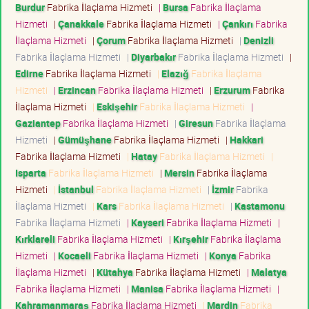
Burdur
Fabrika İlaçlama Hizmeti
|
Bursa
Fabrika İlaçlama
Hizmeti
|
Çanakkale
Fabrika İlaçlama Hizmeti
|
Çankırı
Fabrika
İlaçlama Hizmeti
|
Çorum
Fabrika İlaçlama Hizmeti
|
Denizli
Fabrika İlaçlama Hizmeti
|
Diyarbakır
Fabrika İlaçlama Hizmeti
|
Edirne
Fabrika İlaçlama Hizmeti
|
Elazığ
Fabrika İlaçlama
Hizmeti
|
Erzincan
Fabrika İlaçlama Hizmeti
|
Erzurum
Fabrika
İlaçlama Hizmeti
|
Eskişehir
Fabrika İlaçlama Hizmeti
|
Gaziantep
Fabrika İlaçlama Hizmeti
|
Giresun
Fabrika İlaçlama
Hizmeti
|
Gümüşhane
Fabrika İlaçlama Hizmeti
|
Hakkari
Fabrika İlaçlama Hizmeti
|
Hatay
Fabrika İlaçlama Hizmeti
|
Isparta
Fabrika İlaçlama Hizmeti
|
Mersin
Fabrika İlaçlama
Hizmeti
|
İstanbul
Fabrika İlaçlama Hizmeti
|
İzmir
Fabrika
İlaçlama Hizmeti
|
Kars
Fabrika İlaçlama Hizmeti
|
Kastamonu
Fabrika İlaçlama Hizmeti
|
Kayseri
Fabrika İlaçlama Hizmeti
|
Kırklareli
Fabrika İlaçlama Hizmeti
|
Kırşehir
Fabrika İlaçlama
Hizmeti
|
Kocaeli
Fabrika İlaçlama Hizmeti
|
Konya
Fabrika
İlaçlama Hizmeti
|
Kütahya
Fabrika İlaçlama Hizmeti
|
Malatya
Fabrika İlaçlama Hizmeti
|
Manisa
Fabrika İlaçlama Hizmeti
|
Kahramanmaraş
Fabrika İlaçlama Hizmeti
|
Mardin
Fabrika