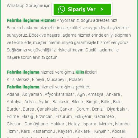
Whatapp Görüşme için
Fabrika İlaçlama Hizmeti
Arıyorsanız, doğru adrestesiniz!
Fabrika İlaçlama hizmetlerimizle, kaliteli ve uygun fiyatlı çözümler
sunuyoruz. Böcek ve haşere ilaçlama hizmetlerinde en iyi ekipman
ve tekniklerle, müşteri memnuniyeti garantisiyle hizmet veriyoruz.
Sağlığınızı ve güvenliğinizi riske atmayın, Güçlü İlaçlama ile
haşere sorunlarınızı çözün!
Fabrika İlaçlama
hizmeti verdiğimiz
Kilis
ilçeleri;
Kilis Merkez , Elbeyli , Musabeyli , Polateli
Fabrika İlaçlama
hizmeti verdiğimiz şehirler;
Adana , Adıyaman , Afyonkarahisar , Ağrı , Amasya , Ankara ,
Antalya , Artvin , Aydın , Balıkesir , Bilecik , Bingöl , Bitlis , Bolu ,
Burdur , Bursa , Çanakkale , Çankırı , Çorum , Denizli , Diyarbakır ,
Edirne , Elazığ , Erzincan , Erzurum , Eskişehir , Gaziantep ,
Giresun , Gümüşhane , Hakkari , Hatay , Isparta , Mersin , İstanbul
, İzmir , Kars , Kastamonu , Kayseri , Kırklareli , Kırşehir , Kocaeli ,