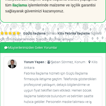
tüm
ilaçlama
işlemlerinde malzeme ve işçilik garantisi
sağlayarak güveninizi kazanıyoruz.
Güçlü İlaçlama
firması
Kilis Fabrika İlaçlama
hizmeti
için tüm müşterilerinden 5 yıldızlı yorumlar almıştır.
Müşterilerimizden Gelen Yorumlar
Yorum Yapan :
Şaban Sönmez, Konum :
Kilis
Ankara
Fabrika İlaçlama hizmeti için Güçlü İlaçlama
firmasıyla iletişime geçtim. Telefonda gösterdikleri
profesyonel yaklaşım, detaylı bilgilendirme ve
uygun fiyat teklifleri beni etkiledi. Hemen böcek
ilaçlama talebinde bulundum ve belirtilen saatte
hızlıca geldiler. Personelin maske takması ve iş