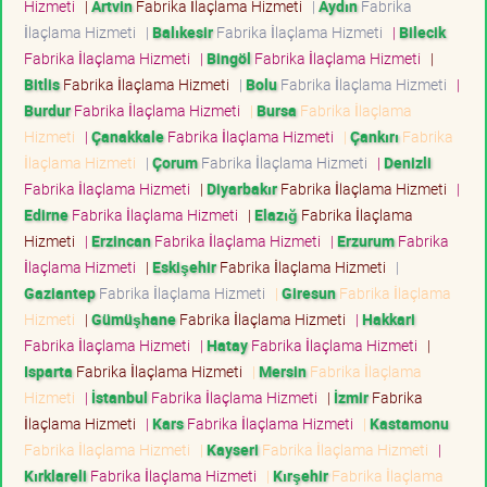
Hizmeti
|
Artvin
Fabrika İlaçlama Hizmeti
|
Aydın
Fabrika
İlaçlama Hizmeti
|
Balıkesir
Fabrika İlaçlama Hizmeti
|
Bilecik
Fabrika İlaçlama Hizmeti
|
Bingöl
Fabrika İlaçlama Hizmeti
|
Bitlis
Fabrika İlaçlama Hizmeti
|
Bolu
Fabrika İlaçlama Hizmeti
|
Burdur
Fabrika İlaçlama Hizmeti
|
Bursa
Fabrika İlaçlama
Hizmeti
|
Çanakkale
Fabrika İlaçlama Hizmeti
|
Çankırı
Fabrika
İlaçlama Hizmeti
|
Çorum
Fabrika İlaçlama Hizmeti
|
Denizli
Fabrika İlaçlama Hizmeti
|
Diyarbakır
Fabrika İlaçlama Hizmeti
|
Edirne
Fabrika İlaçlama Hizmeti
|
Elazığ
Fabrika İlaçlama
Hizmeti
|
Erzincan
Fabrika İlaçlama Hizmeti
|
Erzurum
Fabrika
İlaçlama Hizmeti
|
Eskişehir
Fabrika İlaçlama Hizmeti
|
Gaziantep
Fabrika İlaçlama Hizmeti
|
Giresun
Fabrika İlaçlama
Hizmeti
|
Gümüşhane
Fabrika İlaçlama Hizmeti
|
Hakkari
Fabrika İlaçlama Hizmeti
|
Hatay
Fabrika İlaçlama Hizmeti
|
Isparta
Fabrika İlaçlama Hizmeti
|
Mersin
Fabrika İlaçlama
Hizmeti
|
İstanbul
Fabrika İlaçlama Hizmeti
|
İzmir
Fabrika
İlaçlama Hizmeti
|
Kars
Fabrika İlaçlama Hizmeti
|
Kastamonu
Fabrika İlaçlama Hizmeti
|
Kayseri
Fabrika İlaçlama Hizmeti
|
Kırklareli
Fabrika İlaçlama Hizmeti
|
Kırşehir
Fabrika İlaçlama