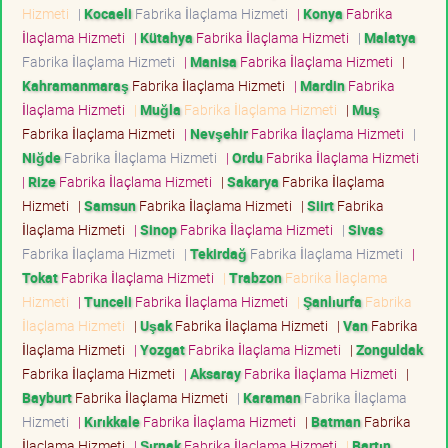
Hizmeti
|
Kocaeli
Fabrika İlaçlama Hizmeti
|
Konya
Fabrika
İlaçlama Hizmeti
|
Kütahya
Fabrika İlaçlama Hizmeti
|
Malatya
Fabrika İlaçlama Hizmeti
|
Manisa
Fabrika İlaçlama Hizmeti
|
Kahramanmaraş
Fabrika İlaçlama Hizmeti
|
Mardin
Fabrika
İlaçlama Hizmeti
|
Muğla
Fabrika İlaçlama Hizmeti
|
Muş
Fabrika İlaçlama Hizmeti
|
Nevşehir
Fabrika İlaçlama Hizmeti
|
Niğde
Fabrika İlaçlama Hizmeti
|
Ordu
Fabrika İlaçlama Hizmeti
|
Rize
Fabrika İlaçlama Hizmeti
|
Sakarya
Fabrika İlaçlama
Hizmeti
|
Samsun
Fabrika İlaçlama Hizmeti
|
Siirt
Fabrika
İlaçlama Hizmeti
|
Sinop
Fabrika İlaçlama Hizmeti
|
Sivas
Fabrika İlaçlama Hizmeti
|
Tekirdağ
Fabrika İlaçlama Hizmeti
|
Tokat
Fabrika İlaçlama Hizmeti
|
Trabzon
Fabrika İlaçlama
Hizmeti
|
Tunceli
Fabrika İlaçlama Hizmeti
|
Şanlıurfa
Fabrika
İlaçlama Hizmeti
|
Uşak
Fabrika İlaçlama Hizmeti
|
Van
Fabrika
İlaçlama Hizmeti
|
Yozgat
Fabrika İlaçlama Hizmeti
|
Zonguldak
Fabrika İlaçlama Hizmeti
|
Aksaray
Fabrika İlaçlama Hizmeti
|
Bayburt
Fabrika İlaçlama Hizmeti
|
Karaman
Fabrika İlaçlama
Hizmeti
|
Kırıkkale
Fabrika İlaçlama Hizmeti
|
Batman
Fabrika
İlaçlama Hizmeti
|
Şırnak
Fabrika İlaçlama Hizmeti
|
Bartın