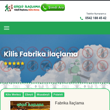
Telefon Numaramız:
0542 188 45 42
Menu
Kilis Fabrika İlaçlama
Kilis Merkez
Elbeyli
Musabeyli
Polateli
Fabrika İlaçlama