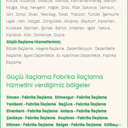
Konya , Kütahya , Malatya , Manisa , Kahramanmaraş , Mardin ,
Muğla , Muş , Nevşehir , Niğde , Ordu , Rize , Sakarya , Samsun ,
Siirt , Sinop , Sivas , Tekirdağ , Tokat , Trabzon , Tunceli , Şanlıurfa ,
Uşak , Van , Yozgat , Zonguldak , Aksaray , Bayburt , Karaman ,
Kırıkkale , Batman , Şırnak , Bartın , Ardahan , Iğdır , Yalova ,
Karabük , Kilis , Osmaniye , Düzce
Güçlü İlaçlama Hizmetlerimiz;
Böcek İlaçlama , Haşere İlaçlama , Dezenfeksiyon , Dezenfekte
İlaçlama , İşyeri Dezenfekte , Ev Apartman Dezenfekte , Fabrika
İlaçlama
Güçlü İlaçlama Fabrika İlaçlama
hizmetini verdiğimiz bölgeler
Sincan - Fabrika İlaçlama
Etimesgut - Fabrika İlaçlama
Yenikent - Fabrika İlaçlama
Bağlıca - Fabrika İlaçlama
Elvankent - Fabrika İlaçlama
Ankara - Fabrika İlaçlama
Çankaya - Fabrika İlaçlama
Keçiören - Fabrika İlaçlama
Dikmen - Fabrika İlaçlama
Balgat - Fabrika İlaçlama
Gölbaşı -