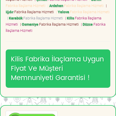
Fabrika İlaçlama Hizmeti
|
Ardahan
Fabrika İlaçlama Hizmeti
|
Iğdır
Fabrika İlaçlama Hizmeti
|
Yalova
Fabrika İlaçlama Hizmeti
|
Karabük
Fabrika İlaçlama Hizmeti
|
Kilis
Fabrika İlaçlama
Hizmeti
|
Osmaniye
Fabrika İlaçlama Hizmeti
|
Düzce
Fabrika
İlaçlama Hizmeti
Kilis Fabrika İlaçlama Uygun
Fiyat Ve Müşteri
Memnuniyeti Garantisi !