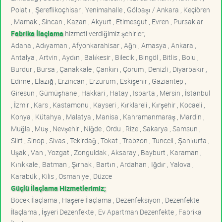
Polatlı , Şereflikoçhisar , Yenimahalle , Gölbaşı / Ankara , Keçiören
, Mamak , Sincan , Kazan , Akyurt , Etimesgut , Evren , Pursaklar
Fabrika İlaçlama
hizmeti verdiğimiz şehirler;
Adana , Adıyaman , Afyonkarahisar , Ağrı , Amasya , Ankara ,
Antalya , Artvin , Aydın , Balıkesir , Bilecik , Bingöl , Bitlis , Bolu ,
Burdur , Bursa , Çanakkale , Çankırı , Çorum , Denizli , Diyarbakır ,
Edirne , Elazığ , Erzincan , Erzurum , Eskişehir , Gaziantep ,
Giresun , Gümüşhane , Hakkari , Hatay , Isparta , Mersin , İstanbul
, İzmir , Kars , Kastamonu , Kayseri , Kırklareli , Kırşehir , Kocaeli ,
Konya , Kütahya , Malatya , Manisa , Kahramanmaraş , Mardin ,
Muğla , Muş , Nevşehir , Niğde , Ordu , Rize , Sakarya , Samsun ,
Siirt , Sinop , Sivas , Tekirdağ , Tokat , Trabzon , Tunceli , Şanlıurfa ,
Uşak , Van , Yozgat , Zonguldak , Aksaray , Bayburt , Karaman ,
Kırıkkale , Batman , Şırnak , Bartın , Ardahan , Iğdır , Yalova ,
Karabük , Kilis , Osmaniye , Düzce
Güçlü İlaçlama Hizmetlerimiz;
Böcek İlaçlama , Haşere İlaçlama , Dezenfeksiyon , Dezenfekte
İlaçlama , İşyeri Dezenfekte , Ev Apartman Dezenfekte , Fabrika