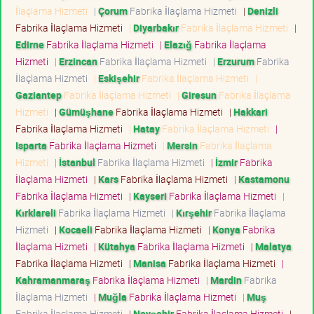
İlaçlama Hizmeti
|
Çorum
Fabrika İlaçlama Hizmeti
|
Denizli
Fabrika İlaçlama Hizmeti
|
Diyarbakır
Fabrika İlaçlama Hizmeti
|
Edirne
Fabrika İlaçlama Hizmeti
|
Elazığ
Fabrika İlaçlama
Hizmeti
|
Erzincan
Fabrika İlaçlama Hizmeti
|
Erzurum
Fabrika
İlaçlama Hizmeti
|
Eskişehir
Fabrika İlaçlama Hizmeti
|
Gaziantep
Fabrika İlaçlama Hizmeti
|
Giresun
Fabrika İlaçlama
Hizmeti
|
Gümüşhane
Fabrika İlaçlama Hizmeti
|
Hakkari
Fabrika İlaçlama Hizmeti
|
Hatay
Fabrika İlaçlama Hizmeti
|
Isparta
Fabrika İlaçlama Hizmeti
|
Mersin
Fabrika İlaçlama
Hizmeti
|
İstanbul
Fabrika İlaçlama Hizmeti
|
İzmir
Fabrika
İlaçlama Hizmeti
|
Kars
Fabrika İlaçlama Hizmeti
|
Kastamonu
Fabrika İlaçlama Hizmeti
|
Kayseri
Fabrika İlaçlama Hizmeti
|
Kırklareli
Fabrika İlaçlama Hizmeti
|
Kırşehir
Fabrika İlaçlama
Hizmeti
|
Kocaeli
Fabrika İlaçlama Hizmeti
|
Konya
Fabrika
İlaçlama Hizmeti
|
Kütahya
Fabrika İlaçlama Hizmeti
|
Malatya
Fabrika İlaçlama Hizmeti
|
Manisa
Fabrika İlaçlama Hizmeti
|
Kahramanmaraş
Fabrika İlaçlama Hizmeti
|
Mardin
Fabrika
İlaçlama Hizmeti
|
Muğla
Fabrika İlaçlama Hizmeti
|
Muş
Fabrika İlaçlama Hizmeti
|
Nevşehir
Fabrika İlaçlama Hizmeti
|