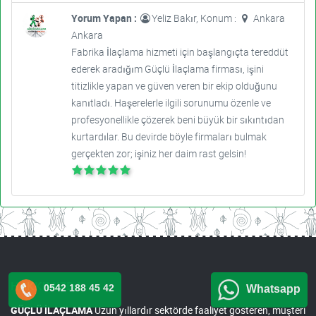
Yorum Yapan :
Yeliz Bakır, Konum :
Ankara
Ankara
Fabrika İlaçlama hizmeti için başlangıçta tereddüt
ederek aradığım Güçlü İlaçlama firması, işini
titizlikle yapan ve güven veren bir ekip olduğunu
kanıtladı. Haşerelerle ilgili sorunumu özenle ve
profesyonellikle çözerek beni büyük bir sıkıntıdan
kurtardılar. Bu devirde böyle firmaları bulmak
gerçekten zor; işiniz her daim rast gelsin!
HAKKIMIZDA
0542 188 45 42
Whatsapp
GÜÇLÜ İLAÇLAMA
Uzun yıllardır sektörde faaliyet gösteren, müşteri