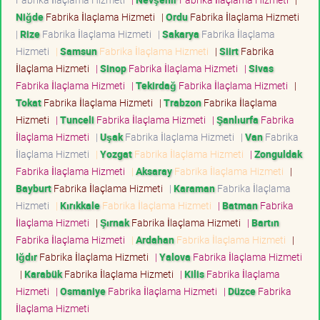
Niğde
Fabrika İlaçlama Hizmeti
|
Ordu
Fabrika İlaçlama Hizmeti
|
Rize
Fabrika İlaçlama Hizmeti
|
Sakarya
Fabrika İlaçlama
Hizmeti
|
Samsun
Fabrika İlaçlama Hizmeti
|
Siirt
Fabrika
İlaçlama Hizmeti
|
Sinop
Fabrika İlaçlama Hizmeti
|
Sivas
Fabrika İlaçlama Hizmeti
|
Tekirdağ
Fabrika İlaçlama Hizmeti
|
Tokat
Fabrika İlaçlama Hizmeti
|
Trabzon
Fabrika İlaçlama
Hizmeti
|
Tunceli
Fabrika İlaçlama Hizmeti
|
Şanlıurfa
Fabrika
İlaçlama Hizmeti
|
Uşak
Fabrika İlaçlama Hizmeti
|
Van
Fabrika
İlaçlama Hizmeti
|
Yozgat
Fabrika İlaçlama Hizmeti
|
Zonguldak
Fabrika İlaçlama Hizmeti
|
Aksaray
Fabrika İlaçlama Hizmeti
|
Bayburt
Fabrika İlaçlama Hizmeti
|
Karaman
Fabrika İlaçlama
Hizmeti
|
Kırıkkale
Fabrika İlaçlama Hizmeti
|
Batman
Fabrika
İlaçlama Hizmeti
|
Şırnak
Fabrika İlaçlama Hizmeti
|
Bartın
Fabrika İlaçlama Hizmeti
|
Ardahan
Fabrika İlaçlama Hizmeti
|
Iğdır
Fabrika İlaçlama Hizmeti
|
Yalova
Fabrika İlaçlama Hizmeti
|
Karabük
Fabrika İlaçlama Hizmeti
|
Kilis
Fabrika İlaçlama
Hizmeti
|
Osmaniye
Fabrika İlaçlama Hizmeti
|
Düzce
Fabrika
İlaçlama Hizmeti