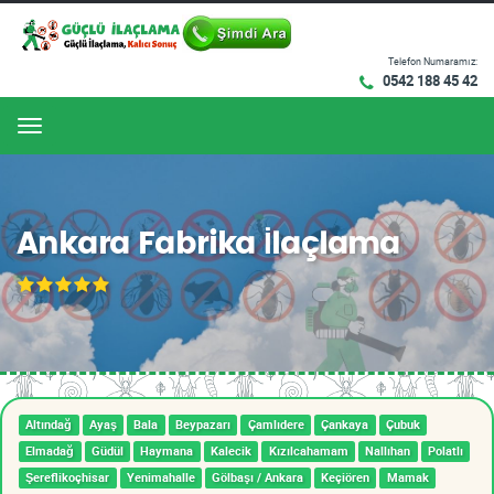
Telefon Numaramız:
0542 188 45 42
Menu
Ankara Fabrika İlaçlama
Altındağ
Ayaş
Bala
Beypazarı
Çamlıdere
Çankaya
Çubuk
Elmadağ
Güdül
Haymana
Kalecik
Kızılcahamam
Nallıhan
Polatlı
Şereflikoçhisar
Yenimahalle
Gölbaşı / Ankara
Keçiören
Mamak