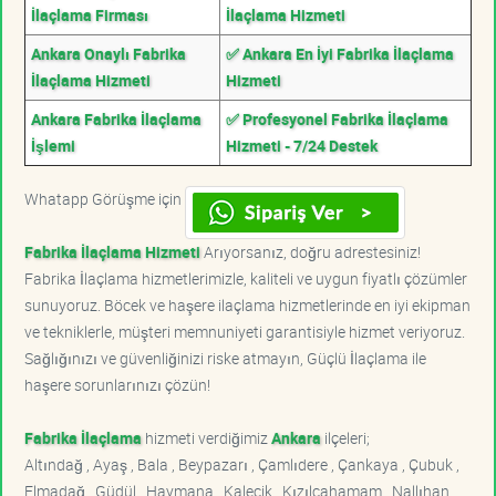
İlaçlama Firması
İlaçlama Hizmeti
Ankara Onaylı Fabrika
✅ Ankara En İyi Fabrika İlaçlama
İlaçlama Hizmeti
Hizmeti
Ankara Fabrika İlaçlama
✅ Profesyonel Fabrika İlaçlama
İşlemi
Hizmeti - 7/24 Destek
Whatapp Görüşme için
Fabrika İlaçlama Hizmeti
Arıyorsanız, doğru adrestesiniz!
Fabrika İlaçlama hizmetlerimizle, kaliteli ve uygun fiyatlı çözümler
sunuyoruz. Böcek ve haşere ilaçlama hizmetlerinde en iyi ekipman
ve tekniklerle, müşteri memnuniyeti garantisiyle hizmet veriyoruz.
Sağlığınızı ve güvenliğinizi riske atmayın, Güçlü İlaçlama ile
haşere sorunlarınızı çözün!
Fabrika İlaçlama
hizmeti verdiğimiz
Ankara
ilçeleri;
Altındağ , Ayaş , Bala , Beypazarı , Çamlıdere , Çankaya , Çubuk ,
Elmadağ , Güdül , Haymana , Kalecik , Kızılcahamam , Nallıhan ,