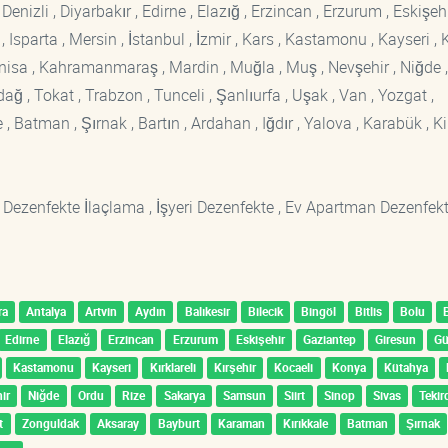
enizli , Diyarbakır , Edirne , Elazığ , Erzincan , Erzurum , Eskişehi
sparta , Mersin , İstanbul , İzmir , Kars , Kastamonu , Kayseri , K
Manisa , Kahramanmaraş , Mardin , Muğla , Muş , Nevşehir , Niğde ,
rdağ , Tokat , Trabzon , Tunceli , Şanlıurfa , Uşak , Van , Yozgat ,
 Batman , Şırnak , Bartın , Ardahan , Iğdır , Yalova , Karabük , Kil
 Dezenfekte İlaçlama , İşyeri Dezenfekte , Ev Apartman Dezenfekt
ra
Antalya
Artvin
Aydın
Balıkesir
Bilecik
Bingöl
Bitlis
Bolu
Edirne
Elazığ
Erzincan
Erzurum
Eskişehir
Gaziantep
Giresun
G
Kastamonu
Kayseri
Kırklareli
Kırşehir
Kocaeli
Konya
Kütahya
ir
Niğde
Ordu
Rize
Sakarya
Samsun
Siirt
Sinop
Sivas
Tekir
t
Zonguldak
Aksaray
Bayburt
Karaman
Kırıkkale
Batman
Şırnak