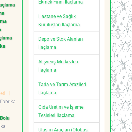
Ekmek Fırını İlaçlama
laçlama
ama
Hastane ve Sağlık
lama
Kuruluşları İlaçlama
a
açlama
Depo ve Stok Alanları
ika
İlaçlama
Alışveriş Merkezleri
İlaçlama
Tarla ve Tarım Arazileri
İlaçlama
meti
|
Fabrika
Gıda Üretim ve İşleme
a
Tesisleri İlaçlama
Bolu
ika
Ulaşım Araçları (Otobüs,