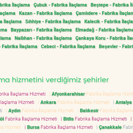
rika İlaçlama
Çubuk - Fabrika İlaçlama
Beştepe - Fabrika İ
İlaçlama
Kazan - Fabrika İlaçlama
Çamlıdere - Fabrika İlaçl
a İlaçlama
Sıhhiye - Fabrika İlaçlama
Kalecik - Fabrika İlaç
lama
Baypazarı - Fabrika İlaçlama
Elmadağ - Fabrika İlaçlam
çlama
Nallıhan - Fabrika İlaçlama
Çankaya Koru - Fabrika İl
- Fabrika İlaçlama
Cebeci - Fabrika İlaçlama
Beşevler - Fabr
ma hizmetini verdiğimiz şehirler
rika İlaçlama Hizmeti
|
Afyonkarahisar
Fabrika İlaçlama Hiz
İlaçlama Hizmeti
|
Ankara
Fabrika İlaçlama Hizmeti
|
Antalya
eti
|
Aydın
Fabrika İlaçlama Hizmeti
|
Balıkesir
Fabrika İlaçlam
öl
Fabrika İlaçlama Hizmeti
|
Bitlis
Fabrika İlaçlama Hizmeti
|
ama Hizmeti
|
Bursa
Fabrika İlaçlama Hizmeti
|
Çanakkale
Fabr