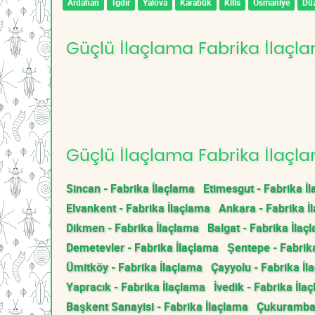
Ardahan
Iğdır
Yalova
Karabük
Kilis
Osmaniye
Dü
Güçlü İlaçlama Fabrika İlaçlam
Güçlü İlaçlama Fabrika İlaçla
Sincan - Fabrika İlaçlama
Etimesgut - Fabrika İ
Elvankent - Fabrika İlaçlama
Ankara - Fabrika İ
Dikmen - Fabrika İlaçlama
Balgat - Fabrika İlaç
Demetevler - Fabrika İlaçlama
Şentepe - Fabrik
Ümitköy - Fabrika İlaçlama
Çayyolu - Fabrika İl
Yapracık - Fabrika İlaçlama
İvedik - Fabrika İla
Başkent Sanayisi - Fabrika İlaçlama
Çukurambar