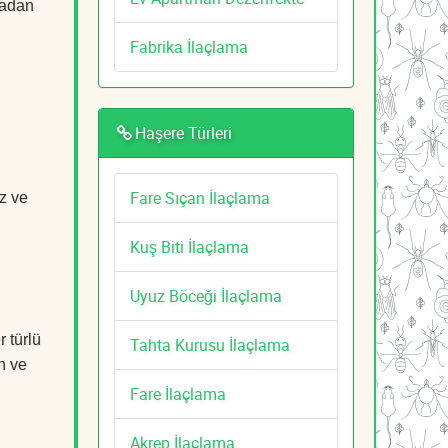
tadan
Fabrika İlaçlama
Haşere Türleri
Fare Sıçan İlaçlama
z ve
Kuş Biti İlaçlama
Uyuz Böceği İlaçlama
 türlü
Tahta Kurusu İlaçlama
n ve
Fare İlaçlama
Akrep İlaçlama