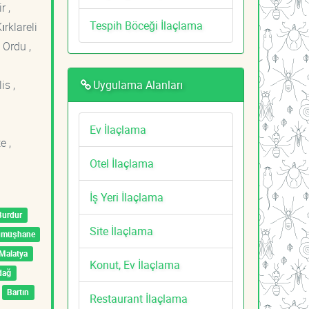
r ,
Tespih Böceği İlaçlama
ırklareli
 Ordu ,
Uygulama Alanları
is ,
Ev İlaçlama
e ,
Otel İlaçlama
İş Yeri İlaçlama
Burdur
Site İlaçlama
ümüşhane
Malatya
Konut, Ev İlaçlama
dağ
Bartın
Restaurant İlaçlama