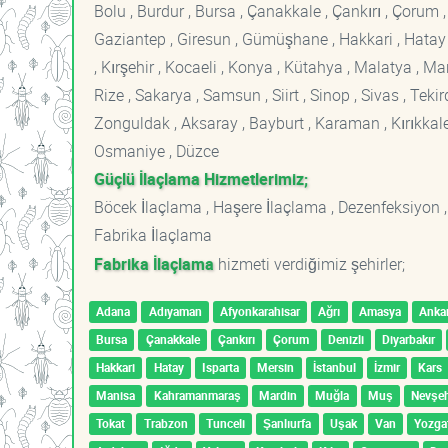
Bolu , Burdur , Bursa , Çanakkale , Çankırı , Çorum , D
Gaziantep , Giresun , Gümüşhane , Hakkari , Hatay , I
, Kırşehir , Kocaeli , Konya , Kütahya , Malatya , 
Rize , Sakarya , Samsun , Siirt , Sinop , Sivas , Teki
Zonguldak , Aksaray , Bayburt , Karaman , Kırıkkale ,
Osmaniye , Düzce
Güçlü İlaçlama Hizmetlerimiz;
Böcek İlaçlama , Haşere İlaçlama , Dezenfeksiyon ,
Fabrika İlaçlama
Fabrika İlaçlama
hizmeti verdiğimiz şehirler;
Adana
Adıyaman
Afyonkarahisar
Ağrı
Amasya
Anka
Bursa
Çanakkale
Çankırı
Çorum
Denizli
Diyarbakır
Hakkari
Hatay
Isparta
Mersin
İstanbul
İzmir
Kars
Manisa
Kahramanmaraş
Mardin
Muğla
Muş
Nevşeh
Tokat
Trabzon
Tunceli
Şanlıurfa
Uşak
Van
Yozga