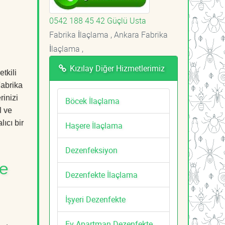
0542 188 45 42 Güçlü Usta
Fabrika İlaçlama , Ankara Fabrika
İlaçlama ,
Kızılay Diğer Hizmetlerimiz
tkili
Fabrika
rinizi
Böcek İlaçlama
l ve
ıcı bir
Haşere İlaçlama
Dezenfeksiyon
le
Dezenfekte İlaçlama
İşyeri Dezenfekte
Ev Apartman Dezenfekte