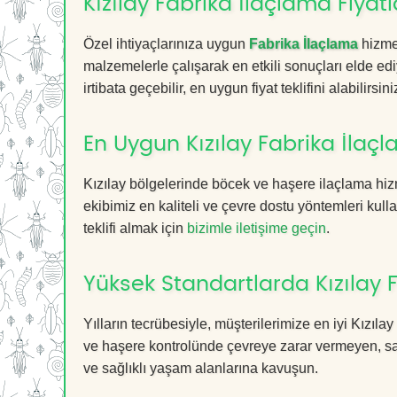
Kızılay Fabrika İlaçlama Fiyatl
Özel ihtiyaçlarınıza uygun
Fabrika İlaçlama
hizmet
malzemelerle çalışarak en etkili sonuçları elde edi
irtibata geçebilir, en uygun fiyat teklifini alabilirsini
En Uygun Kızılay Fabrika İlaç
Kızılay bölgelerinde böcek ve haşere ilaçlama hi
ekibimiz en kaliteli ve çevre dostu yöntemleri kull
teklifi almak için
bizimle iletişime geçin
.
Yüksek Standartlarda Kızılay 
Yılların tecrübesiyle, müşterilerimize en iyi Kızı
ve haşere kontrolünde çevreye zarar vermeyen, sağ
ve sağlıklı yaşam alanlarına kavuşun.