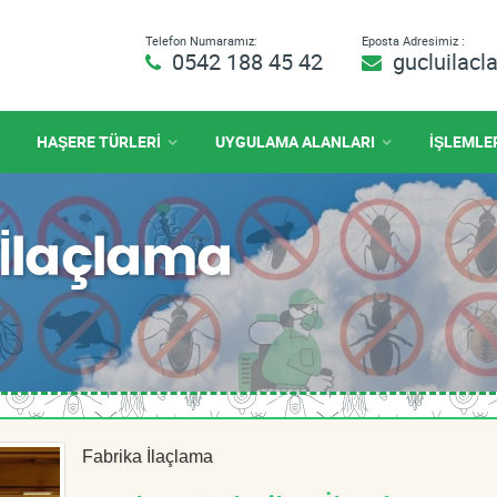
Telefon Numaramız:
Eposta Adresimiz :
0542 188 45 42
gucluilac
HAŞERE TÜRLERİ
UYGULAMA ALANLARI
İŞLEMLE
 İlaçlama
Fabrika İlaçlama