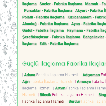
İlaçlama
Siteler - Fabrika İlaçlama
Mamak - Fab
Pursaklar - Fabrika İlaçlama
Akyurt - Fabrika 
Polatlı - Fabrika İlaçlama
Kızılcahamam - Fabrik
Altındağ - Fabrika İlaçlama
Ayaş - Fabrika İlaç
Güdül - Fabrika İlaçlama
Haymana - Fabrika İla
Şereflikoçhisar - Fabrika İlaçlama
Bahçelievler 
İlaçlama
Etlik - Fabrika İlaçlama
Güçlü İlaçlama Fabrika İlaçla
|
Adana
Fabrika İlaçlama Hizmeti
|
Adıyaman
Fab
Ağrı
Fabrika İlaçlama Hizmeti
|
Amasya
Fabrika 
İlaçlama Hizmeti
|
Artvin
Fabrika İlaçlama Hizm
Hizmeti
|
Bilecik
Fabrika İlaçlama Hizmeti
|
Bing
Fabrika İlaçlama Hizmeti
|
Burdur
Fabrika İlaçl