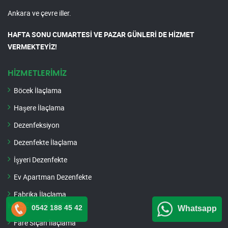
Ankara ve çevre iller.
HAFTA SONU CUMARTESİ VE PAZAR GÜNLERİ DE HİZMET
VERMEKTEYİZ!
HİZMETLERİMİZ
Böcek İlaçlama
Haşere İlaçlama
Dezenfeksiyon
Dezenfekte İlaçlama
İşyeri Dezenfekte
Ev Apartman Dezenfekte
Fabrika İlaçlama
HAŞERE TÜRLERİ
0542 188 45 42
Whatsapp
Fare Sıçan İlaçlama