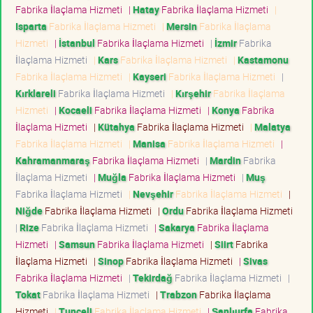
Fabrika İlaçlama Hizmeti
|
Hatay
Fabrika İlaçlama Hizmeti
|
Isparta
Fabrika İlaçlama Hizmeti
|
Mersin
Fabrika İlaçlama
Hizmeti
|
İstanbul
Fabrika İlaçlama Hizmeti
|
İzmir
Fabrika
İlaçlama Hizmeti
|
Kars
Fabrika İlaçlama Hizmeti
|
Kastamonu
Fabrika İlaçlama Hizmeti
|
Kayseri
Fabrika İlaçlama Hizmeti
|
Kırklareli
Fabrika İlaçlama Hizmeti
|
Kırşehir
Fabrika İlaçlama
Hizmeti
|
Kocaeli
Fabrika İlaçlama Hizmeti
|
Konya
Fabrika
İlaçlama Hizmeti
|
Kütahya
Fabrika İlaçlama Hizmeti
|
Malatya
Fabrika İlaçlama Hizmeti
|
Manisa
Fabrika İlaçlama Hizmeti
|
Kahramanmaraş
Fabrika İlaçlama Hizmeti
|
Mardin
Fabrika
İlaçlama Hizmeti
|
Muğla
Fabrika İlaçlama Hizmeti
|
Muş
Fabrika İlaçlama Hizmeti
|
Nevşehir
Fabrika İlaçlama Hizmeti
|
Niğde
Fabrika İlaçlama Hizmeti
|
Ordu
Fabrika İlaçlama Hizmeti
|
Rize
Fabrika İlaçlama Hizmeti
|
Sakarya
Fabrika İlaçlama
Hizmeti
|
Samsun
Fabrika İlaçlama Hizmeti
|
Siirt
Fabrika
İlaçlama Hizmeti
|
Sinop
Fabrika İlaçlama Hizmeti
|
Sivas
Fabrika İlaçlama Hizmeti
|
Tekirdağ
Fabrika İlaçlama Hizmeti
|
Tokat
Fabrika İlaçlama Hizmeti
|
Trabzon
Fabrika İlaçlama
Hizmeti
|
Tunceli
Fabrika İlaçlama Hizmeti
|
Şanlıurfa
Fabrika