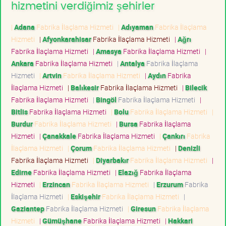
hizmetini verdiğimiz şehirler
|
Adana
Fabrika İlaçlama Hizmeti
|
Adıyaman
Fabrika İlaçlama
Hizmeti
|
Afyonkarahisar
Fabrika İlaçlama Hizmeti
|
Ağrı
Fabrika İlaçlama Hizmeti
|
Amasya
Fabrika İlaçlama Hizmeti
|
Ankara
Fabrika İlaçlama Hizmeti
|
Antalya
Fabrika İlaçlama
Hizmeti
|
Artvin
Fabrika İlaçlama Hizmeti
|
Aydın
Fabrika
İlaçlama Hizmeti
|
Balıkesir
Fabrika İlaçlama Hizmeti
|
Bilecik
Fabrika İlaçlama Hizmeti
|
Bingöl
Fabrika İlaçlama Hizmeti
|
Bitlis
Fabrika İlaçlama Hizmeti
|
Bolu
Fabrika İlaçlama Hizmeti
|
Burdur
Fabrika İlaçlama Hizmeti
|
Bursa
Fabrika İlaçlama
Hizmeti
|
Çanakkale
Fabrika İlaçlama Hizmeti
|
Çankırı
Fabrika
İlaçlama Hizmeti
|
Çorum
Fabrika İlaçlama Hizmeti
|
Denizli
Fabrika İlaçlama Hizmeti
|
Diyarbakır
Fabrika İlaçlama Hizmeti
|
Edirne
Fabrika İlaçlama Hizmeti
|
Elazığ
Fabrika İlaçlama
Hizmeti
|
Erzincan
Fabrika İlaçlama Hizmeti
|
Erzurum
Fabrika
İlaçlama Hizmeti
|
Eskişehir
Fabrika İlaçlama Hizmeti
|
Gaziantep
Fabrika İlaçlama Hizmeti
|
Giresun
Fabrika İlaçlama
Hizmeti
|
Gümüşhane
Fabrika İlaçlama Hizmeti
|
Hakkari