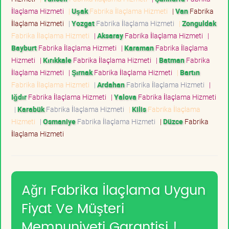
İlaçlama Hizmeti
|
Uşak
Fabrika İlaçlama Hizmeti
|
Van
Fabrika
İlaçlama Hizmeti
|
Yozgat
Fabrika İlaçlama Hizmeti
|
Zonguldak
Fabrika İlaçlama Hizmeti
|
Aksaray
Fabrika İlaçlama Hizmeti
|
Bayburt
Fabrika İlaçlama Hizmeti
|
Karaman
Fabrika İlaçlama
Hizmeti
|
Kırıkkale
Fabrika İlaçlama Hizmeti
|
Batman
Fabrika
İlaçlama Hizmeti
|
Şırnak
Fabrika İlaçlama Hizmeti
|
Bartın
Fabrika İlaçlama Hizmeti
|
Ardahan
Fabrika İlaçlama Hizmeti
|
Iğdır
Fabrika İlaçlama Hizmeti
|
Yalova
Fabrika İlaçlama Hizmeti
|
Karabük
Fabrika İlaçlama Hizmeti
|
Kilis
Fabrika İlaçlama
Hizmeti
|
Osmaniye
Fabrika İlaçlama Hizmeti
|
Düzce
Fabrika
İlaçlama Hizmeti
Ağrı Fabrika İlaçlama Uygun
Fiyat Ve Müşteri
Memnuniyeti Garantisi !