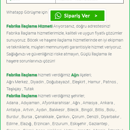
Whatapp Görüşme için
Fabrika İlaçlama Hizmeti
Arıyorsanız, doğru adrestesiniz!
Fabrika İlaçlama hizmetlerimizle, kaliteli ve uygun fiyatlı çözümler
sunuyoruz. Böcek ve haşere ilaçlama hizmetlerinde en iyi ekipman
ve tekniklerle, müşteri memnuniyeti garantisiyle hizmet veriyoruz.
Sağlığınızı ve güvenliğinizi riske atmayın, Güçlü İlaçlama ile
haşere sorunlarınızı çözün!
Fabrika İlaçlama
hizmeti verdiğimiz
Ağrı
ilçeleri;
Ağrı Merkez , Diyadin , Doğubayazıt , Eleşkirt , Hamur , Patnos ,
Taşlıçay , Tutak
Fabrika İlaçlama
hizmeti verdiğimiz şehirler;
Adana , Adıyaman , Afyonkarahisar , Ağrı , Amasya , Ankara ,
Antalya , Artvin , Aydın , Balıkesir , Bilecik , Bingöl , Bitlis , Bolu ,
Burdur , Bursa , Çanakkale , Çankırı , Çorum , Denizli , Diyarbakır ,
Edirne , Elazığ , Erzincan , Erzurum , Eskişehir , Gaziantep ,