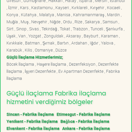
Giresun , Gümüşhane , Hakkari , Hatay , Isparta , Mersin , İstanbul
, İzmir , Kars , Kastamonu , Kayseri , Kırklareli , Kırşehir , Kocaeli ,
Konya , Kütahya , Malatya , Manisa , Kahramanmaraş , Mardin ,
Muğla , Muş , Nevşehir , Niğde , Ordu , Rize , Sakarya , Samsun ,
Siirt , Sinop , Sivas , Tekirdağ , Tokat , Trabzon , Tunceli , Şanlıurfa ,
Uşak , Van , Yozgat , Zonguldak , Aksaray , Bayburt , Karaman ,
Kırıkkale , Batman , Şırnak , Bartın , Ardahan , Iğdır , Yalova ,
Karabük , Kilis , Osmaniye , Düzce
Güçlü İlaçlama Hizmetlerimiz;
Böcek İlaçlama , Haşere İlaçlama , Dezenfeksiyon , Dezenfekte
İlaçlama , İşyeri Dezenfekte , Ev Apartman Dezenfekte , Fabrika
İlaçlama
Güçlü İlaçlama Fabrika İlaçlama
hizmetini verdiğimiz bölgeler
Sincan - Fabrika İlaçlama
Etimesgut - Fabrika İlaçlama
Yenikent - Fabrika İlaçlama
Bağlıca - Fabrika İlaçlama
Elvankent - Fabrika İlaçlama
Ankara - Fabrika İlaçlama