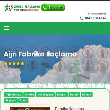
Telefon Numaramız:
0542 188 45 42
Menu
Ağrı Fabrika İlaçlama
Ağrı Merkez
Diyadin
Doğubayazıt
Eleşkirt
Hamur
Patnos
Taşlıçay
Tutak
Fabrika İlaçlama