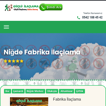
Telefon Numaramız:
0542 188 45 42
Menu
Niğde Fabrika İlaçlama
Bor
Çamardı
Niğde Merkez
Ulukışla
Altunhisar
Çiftlik
Fabrika İlaçlama