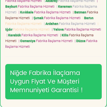
Fabrika İlaçlama Hizmeti
|
Aksaray
Fabrika İlaçlama Hizmeti
|
Bayburt
Fabrika İlaçlama Hizmeti
|
Karaman
Fabrika İlaçlama
Hizmeti
|
Kırıkkale
Fabrika İlaçlama Hizmeti
|
Batman
Fabrika
İlaçlama Hizmeti
|
Şırnak
Fabrika İlaçlama Hizmeti
|
Bartın
Fabrika İlaçlama Hizmeti
|
Ardahan
Fabrika İlaçlama Hizmeti
|
Iğdır
Fabrika İlaçlama Hizmeti
|
Yalova
Fabrika İlaçlama Hizmeti
|
Karabük
Fabrika İlaçlama Hizmeti
|
Kilis
Fabrika İlaçlama
Hizmeti
|
Osmaniye
Fabrika İlaçlama Hizmeti
|
Düzce
Fabrika
İlaçlama Hizmeti
Niğde Fabrika İlaçlama
Uygun Fiyat Ve Müşteri
Memnuniyeti Garantisi !