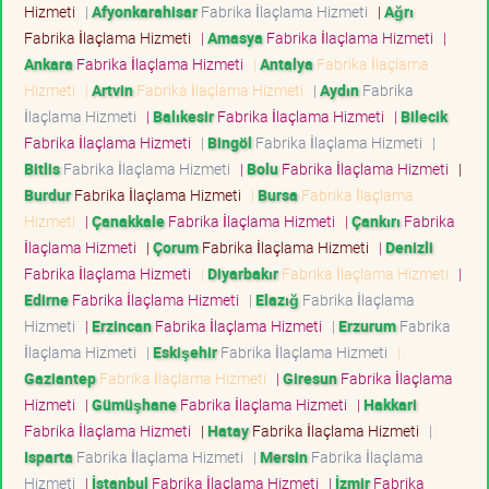
Hizmeti
|
Afyonkarahisar
Fabrika İlaçlama Hizmeti
|
Ağrı
Fabrika İlaçlama Hizmeti
|
Amasya
Fabrika İlaçlama Hizmeti
|
Ankara
Fabrika İlaçlama Hizmeti
|
Antalya
Fabrika İlaçlama
Hizmeti
|
Artvin
Fabrika İlaçlama Hizmeti
|
Aydın
Fabrika
İlaçlama Hizmeti
|
Balıkesir
Fabrika İlaçlama Hizmeti
|
Bilecik
Fabrika İlaçlama Hizmeti
|
Bingöl
Fabrika İlaçlama Hizmeti
|
Bitlis
Fabrika İlaçlama Hizmeti
|
Bolu
Fabrika İlaçlama Hizmeti
|
Burdur
Fabrika İlaçlama Hizmeti
|
Bursa
Fabrika İlaçlama
Hizmeti
|
Çanakkale
Fabrika İlaçlama Hizmeti
|
Çankırı
Fabrika
İlaçlama Hizmeti
|
Çorum
Fabrika İlaçlama Hizmeti
|
Denizli
Fabrika İlaçlama Hizmeti
|
Diyarbakır
Fabrika İlaçlama Hizmeti
|
Edirne
Fabrika İlaçlama Hizmeti
|
Elazığ
Fabrika İlaçlama
Hizmeti
|
Erzincan
Fabrika İlaçlama Hizmeti
|
Erzurum
Fabrika
İlaçlama Hizmeti
|
Eskişehir
Fabrika İlaçlama Hizmeti
|
Gaziantep
Fabrika İlaçlama Hizmeti
|
Giresun
Fabrika İlaçlama
Hizmeti
|
Gümüşhane
Fabrika İlaçlama Hizmeti
|
Hakkari
Fabrika İlaçlama Hizmeti
|
Hatay
Fabrika İlaçlama Hizmeti
|
Isparta
Fabrika İlaçlama Hizmeti
|
Mersin
Fabrika İlaçlama
Hizmeti
|
İstanbul
Fabrika İlaçlama Hizmeti
|
İzmir
Fabrika