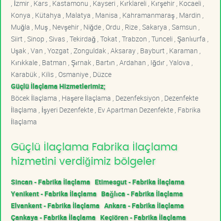
, İzmir , Kars , Kastamonu , Kayseri , Kırklareli , Kırşehir , Kocaeli ,
Konya , Kütahya , Malatya , Manisa , Kahramanmaraş , Mardin ,
Muğla , Muş , Nevşehir , Niğde , Ordu , Rize , Sakarya , Samsun ,
Siirt , Sinop , Sivas , Tekirdağ , Tokat , Trabzon , Tunceli , Şanlıurfa ,
Uşak , Van , Yozgat , Zonguldak , Aksaray , Bayburt , Karaman ,
Kırıkkale , Batman , Şırnak , Bartın , Ardahan , Iğdır , Yalova ,
Karabük , Kilis , Osmaniye , Düzce
Güçlü İlaçlama Hizmetlerimiz;
Böcek İlaçlama , Haşere İlaçlama , Dezenfeksiyon , Dezenfekte
İlaçlama , İşyeri Dezenfekte , Ev Apartman Dezenfekte , Fabrika
İlaçlama
Güçlü İlaçlama Fabrika İlaçlama
hizmetini verdiğimiz bölgeler
Sincan - Fabrika İlaçlama
Etimesgut - Fabrika İlaçlama
Yenikent - Fabrika İlaçlama
Bağlıca - Fabrika İlaçlama
Elvankent - Fabrika İlaçlama
Ankara - Fabrika İlaçlama
Çankaya - Fabrika İlaçlama
Keçiören - Fabrika İlaçlama