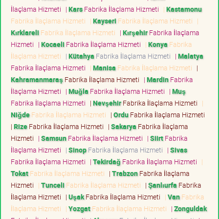
İlaçlama Hizmeti
|
Kars
Fabrika İlaçlama Hizmeti
|
Kastamonu
Fabrika İlaçlama Hizmeti
|
Kayseri
Fabrika İlaçlama Hizmeti
|
Kırklareli
Fabrika İlaçlama Hizmeti
|
Kırşehir
Fabrika İlaçlama
Hizmeti
|
Kocaeli
Fabrika İlaçlama Hizmeti
|
Konya
Fabrika
İlaçlama Hizmeti
|
Kütahya
Fabrika İlaçlama Hizmeti
|
Malatya
Fabrika İlaçlama Hizmeti
|
Manisa
Fabrika İlaçlama Hizmeti
|
Kahramanmaraş
Fabrika İlaçlama Hizmeti
|
Mardin
Fabrika
İlaçlama Hizmeti
|
Muğla
Fabrika İlaçlama Hizmeti
|
Muş
Fabrika İlaçlama Hizmeti
|
Nevşehir
Fabrika İlaçlama Hizmeti
|
Niğde
Fabrika İlaçlama Hizmeti
|
Ordu
Fabrika İlaçlama Hizmeti
|
Rize
Fabrika İlaçlama Hizmeti
|
Sakarya
Fabrika İlaçlama
Hizmeti
|
Samsun
Fabrika İlaçlama Hizmeti
|
Siirt
Fabrika
İlaçlama Hizmeti
|
Sinop
Fabrika İlaçlama Hizmeti
|
Sivas
Fabrika İlaçlama Hizmeti
|
Tekirdağ
Fabrika İlaçlama Hizmeti
|
Tokat
Fabrika İlaçlama Hizmeti
|
Trabzon
Fabrika İlaçlama
Hizmeti
|
Tunceli
Fabrika İlaçlama Hizmeti
|
Şanlıurfa
Fabrika
İlaçlama Hizmeti
|
Uşak
Fabrika İlaçlama Hizmeti
|
Van
Fabrika
İlaçlama Hizmeti
|
Yozgat
Fabrika İlaçlama Hizmeti
|
Zonguldak