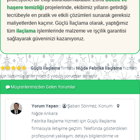
haşere temizliği
projelerinde, ekibimiz yılların getirdiği
tecrübeyle en pratik ve etkili çözümleri sunarak gereksiz
maliyetlerden kaçınır. Güçlü İlaçlama olarak, yaptığımız
tüm
ilaçlama
işlemlerinde malzeme ve işçilik garantisi
sağlayarak güveninizi kazanıyoruz.
Güçlü İlaçlama
firması
Niğde Fabrika İlaçlama
hizmeti
için tüm müşterilerinden 5 yıldızlı yorumlar almıştır.
Müşterilerimizden Gelen Yorumlar
Yorum Yapan :
Şaban Sönmez, Konum :
Niğde Ankara
Fabrika İlaçlama hizmeti için Güçlü İlaçlama
firmasıyla iletişime geçtim. Telefonda gösterdikleri
profesyonel yaklaşım, detaylı bilgilendirme ve