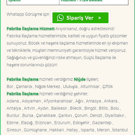
Whatapp Görüşme için
Fabrika İlaçlama Hizmeti
Arıyorsanız, doğru adrestesiniz!
Fabrika İlaçlama hizmetlerimizle, kaliteli ve uygun fiyatlı çözümler
sunuyoruz. Böcek ve haşere ilaçlama hizmetlerinde en iyi ekipman
ve tekniklerle, müşteri memnuniyeti garantisiyle hizmet veriyoruz.
Sağlığınızı ve güvenliğinizi riske atmayın, Güçlü İlaçlama ile
haşere sorunlarınızı çözün!
Fabrika İlaçlama
hizmeti verdiğimiz
Niğde
ilçeleri;
Bor , Çamardı , Niğde Merkez , Ulukışla , Altunhisar , Çiftlik
Fabrika İlaçlama
hizmeti verdiğimiz şehirler;
Adana , Adıyaman , Afyonkarahisar , Ağrı , Amasya , Ankara ,
Antalya , Artvin , Aydın , Balıkesir , Bilecik , Bingöl , Bitlis , Bolu ,
Burdur , Bursa , Çanakkale , Çankırı , Çorum , Denizli , Diyarbakır ,
Edirne , Elazığ , Erzincan , Erzurum , Eskişehir , Gaziantep ,
Giresun , Gümüşhane , Hakkari , Hatay , Isparta , Mersin , İstanbul