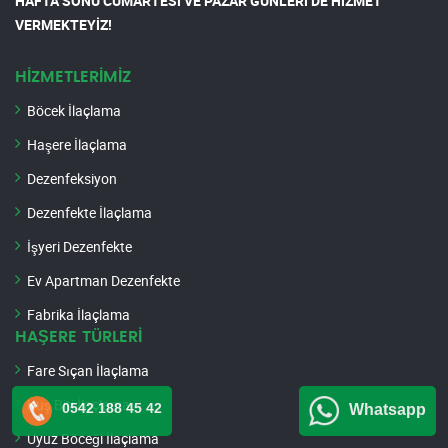
HAFTA SONU CUMARTESİ VE PAZAR GÜNLERİ DE HİZMET
VERMEKTEYİZ!
HİZMETLERİMİZ
Böcek İlaçlama
Haşere İlaçlama
Dezenfeksiyon
Dezenfekte İlaçlama
İşyeri Dezenfekte
Ev Apartman Dezenfekte
Fabrika İlaçlama
HAŞERE TÜRLERİ
Fare Sıçan İlaçlama
Kuş Biti İlaçlama
0542 188 45 42
Whatsapp
Uyuz Böceği İlaçlama