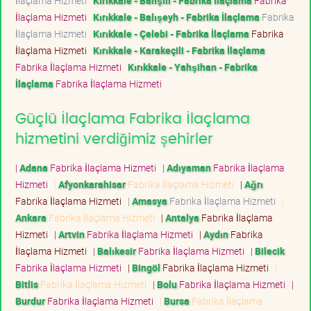
İlaçlama Hizmeti
Kırıkkale - Bahşili - Fabrika İlaçlama
Fabrika
İlaçlama Hizmeti
Kırıkkale - Balışeyh - Fabrika İlaçlama
Fabrika
İlaçlama Hizmeti
Kırıkkale - Çelebi - Fabrika İlaçlama
Fabrika
İlaçlama Hizmeti
Kırıkkale - Karakeçili - Fabrika İlaçlama
Fabrika İlaçlama Hizmeti
Kırıkkale - Yahşihan - Fabrika
İlaçlama
Fabrika İlaçlama Hizmeti
Güçlü İlaçlama Fabrika İlaçlama
hizmetini verdiğimiz şehirler
|
Adana
Fabrika İlaçlama Hizmeti
|
Adıyaman
Fabrika İlaçlama
Hizmeti
|
Afyonkarahisar
Fabrika İlaçlama Hizmeti
|
Ağrı
Fabrika İlaçlama Hizmeti
|
Amasya
Fabrika İlaçlama Hizmeti
|
Ankara
Fabrika İlaçlama Hizmeti
|
Antalya
Fabrika İlaçlama
Hizmeti
|
Artvin
Fabrika İlaçlama Hizmeti
|
Aydın
Fabrika
İlaçlama Hizmeti
|
Balıkesir
Fabrika İlaçlama Hizmeti
|
Bilecik
Fabrika İlaçlama Hizmeti
|
Bingöl
Fabrika İlaçlama Hizmeti
|
Bitlis
Fabrika İlaçlama Hizmeti
|
Bolu
Fabrika İlaçlama Hizmeti
|
Burdur
Fabrika İlaçlama Hizmeti
|
Bursa
Fabrika İlaçlama