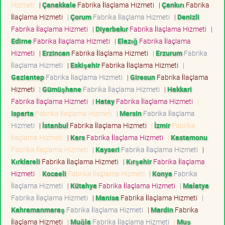
Hizmeti
|
Çanakkale
Fabrika İlaçlama Hizmeti
|
Çankırı
Fabrika
İlaçlama Hizmeti
|
Çorum
Fabrika İlaçlama Hizmeti
|
Denizli
Fabrika İlaçlama Hizmeti
|
Diyarbakır
Fabrika İlaçlama Hizmeti
|
Edirne
Fabrika İlaçlama Hizmeti
|
Elazığ
Fabrika İlaçlama
Hizmeti
|
Erzincan
Fabrika İlaçlama Hizmeti
|
Erzurum
Fabrika
İlaçlama Hizmeti
|
Eskişehir
Fabrika İlaçlama Hizmeti
|
Gaziantep
Fabrika İlaçlama Hizmeti
|
Giresun
Fabrika İlaçlama
Hizmeti
|
Gümüşhane
Fabrika İlaçlama Hizmeti
|
Hakkari
Fabrika İlaçlama Hizmeti
|
Hatay
Fabrika İlaçlama Hizmeti
|
Isparta
Fabrika İlaçlama Hizmeti
|
Mersin
Fabrika İlaçlama
Hizmeti
|
İstanbul
Fabrika İlaçlama Hizmeti
|
İzmir
Fabrika
İlaçlama Hizmeti
|
Kars
Fabrika İlaçlama Hizmeti
|
Kastamonu
Fabrika İlaçlama Hizmeti
|
Kayseri
Fabrika İlaçlama Hizmeti
|
Kırklareli
Fabrika İlaçlama Hizmeti
|
Kırşehir
Fabrika İlaçlama
Hizmeti
|
Kocaeli
Fabrika İlaçlama Hizmeti
|
Konya
Fabrika
İlaçlama Hizmeti
|
Kütahya
Fabrika İlaçlama Hizmeti
|
Malatya
Fabrika İlaçlama Hizmeti
|
Manisa
Fabrika İlaçlama Hizmeti
|
Kahramanmaraş
Fabrika İlaçlama Hizmeti
|
Mardin
Fabrika
İlaçlama Hizmeti
|
Muğla
Fabrika İlaçlama Hizmeti
|
Muş