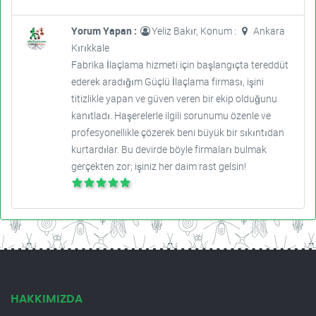
Yorum Yapan :
Yeliz Bakır, Konum :
Ankara
Kırıkkale
Fabrika İlaçlama hizmeti için başlangıçta tereddüt
ederek aradığım Güçlü İlaçlama firması, işini
titizlikle yapan ve güven veren bir ekip olduğunu
kanıtladı. Haşerelerle ilgili sorunumu özenle ve
profesyonellikle çözerek beni büyük bir sıkıntıdan
kurtardılar. Bu devirde böyle firmaları bulmak
gerçekten zor; işiniz her daim rast gelsin!
HAKKIMIZDA