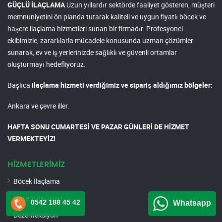
GÜÇLÜ İLAÇLAMA
Uzun yıllardır sektörde faaliyet gösteren, müşteri
memnuniyetini ön planda tutarak kaliteli ve uygun fiyatlı böcek ve
haşere ilaçlama hizmetleri sunan bir firmadır. Profesyonel
ekibimizle, zararlılarla mücadele konusunda uzman çözümler
sunarak, ev ve iş yerlerinizde sağlıklı ve güvenli ortamlar
oluşturmayı hedefliyoruz.
Başlıca
ilaçlama hizmeti verdiğimiz ve sipariş aldığımız bölgeler:
Ankara ve çevre iller.
HAFTA SONU CUMARTESİ VE PAZAR GÜNLERİ DE HİZMET
VERMEKTEYİZ!
HİZMETLERİMİZ
Böcek İlaçlama
Haşere İlaçlama
0542 188 45 42
Whatsapp
Dezenfeksiyon