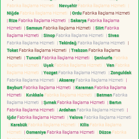
Fabrika İlaçlama Hizmeti
|
Nevşehir
Fabrika İlaçlama Hizmeti
|
Niğde
Fabrika İlaçlama Hizmeti
|
Ordu
Fabrika İlaçlama Hizmeti
|
Rize
Fabrika İlaçlama Hizmeti
|
Sakarya
Fabrika İlaçlama
Hizmeti
|
Samsun
Fabrika İlaçlama Hizmeti
|
Siirt
Fabrika
İlaçlama Hizmeti
|
Sinop
Fabrika İlaçlama Hizmeti
|
Sivas
Fabrika İlaçlama Hizmeti
|
Tekirdağ
Fabrika İlaçlama Hizmeti
|
Tokat
Fabrika İlaçlama Hizmeti
|
Trabzon
Fabrika İlaçlama
Hizmeti
|
Tunceli
Fabrika İlaçlama Hizmeti
|
Şanlıurfa
Fabrika
İlaçlama Hizmeti
|
Uşak
Fabrika İlaçlama Hizmeti
|
Van
Fabrika
İlaçlama Hizmeti
|
Yozgat
Fabrika İlaçlama Hizmeti
|
Zonguldak
Fabrika İlaçlama Hizmeti
|
Aksaray
Fabrika İlaçlama Hizmeti
|
Bayburt
Fabrika İlaçlama Hizmeti
|
Karaman
Fabrika İlaçlama
Hizmeti
|
Kırıkkale
Fabrika İlaçlama Hizmeti
|
Batman
Fabrika
İlaçlama Hizmeti
|
Şırnak
Fabrika İlaçlama Hizmeti
|
Bartın
Fabrika İlaçlama Hizmeti
|
Ardahan
Fabrika İlaçlama Hizmeti
|
Iğdır
Fabrika İlaçlama Hizmeti
|
Yalova
Fabrika İlaçlama Hizmeti
|
Karabük
Fabrika İlaçlama Hizmeti
|
Kilis
Fabrika İlaçlama
Hizmeti
|
Osmaniye
Fabrika İlaçlama Hizmeti
|
Düzce
Fabrika