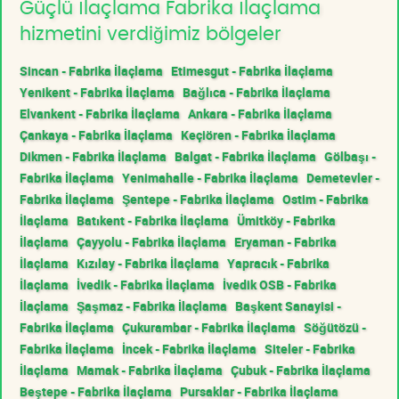
Güçlü İlaçlama Fabrika İlaçlama
hizmetini verdiğimiz bölgeler
Sincan - Fabrika İlaçlama
Etimesgut - Fabrika İlaçlama
Yenikent - Fabrika İlaçlama
Bağlıca - Fabrika İlaçlama
Elvankent - Fabrika İlaçlama
Ankara - Fabrika İlaçlama
Çankaya - Fabrika İlaçlama
Keçiören - Fabrika İlaçlama
Dikmen - Fabrika İlaçlama
Balgat - Fabrika İlaçlama
Gölbaşı -
Fabrika İlaçlama
Yenimahalle - Fabrika İlaçlama
Demetevler -
Fabrika İlaçlama
Şentepe - Fabrika İlaçlama
Ostim - Fabrika
İlaçlama
Batıkent - Fabrika İlaçlama
Ümitköy - Fabrika
İlaçlama
Çayyolu - Fabrika İlaçlama
Eryaman - Fabrika
İlaçlama
Kızılay - Fabrika İlaçlama
Yapracık - Fabrika
İlaçlama
İvedik - Fabrika İlaçlama
İvedik OSB - Fabrika
İlaçlama
Şaşmaz - Fabrika İlaçlama
Başkent Sanayisi -
Fabrika İlaçlama
Çukurambar - Fabrika İlaçlama
Söğütözü -
Fabrika İlaçlama
İncek - Fabrika İlaçlama
Siteler - Fabrika
İlaçlama
Mamak - Fabrika İlaçlama
Çubuk - Fabrika İlaçlama
Beştepe - Fabrika İlaçlama
Pursaklar - Fabrika İlaçlama