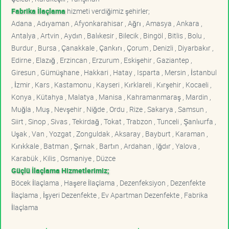
Fabrika İlaçlama
hizmeti verdiğimiz şehirler;
Adana , Adıyaman , Afyonkarahisar , Ağrı , Amasya , Ankara ,
Antalya , Artvin , Aydın , Balıkesir , Bilecik , Bingöl , Bitlis , Bolu ,
Burdur , Bursa , Çanakkale , Çankırı , Çorum , Denizli , Diyarbakır ,
Edirne , Elazığ , Erzincan , Erzurum , Eskişehir , Gaziantep ,
Giresun , Gümüşhane , Hakkari , Hatay , Isparta , Mersin , İstanbul
, İzmir , Kars , Kastamonu , Kayseri , Kırklareli , Kırşehir , Kocaeli ,
Konya , Kütahya , Malatya , Manisa , Kahramanmaraş , Mardin ,
Muğla , Muş , Nevşehir , Niğde , Ordu , Rize , Sakarya , Samsun ,
Siirt , Sinop , Sivas , Tekirdağ , Tokat , Trabzon , Tunceli , Şanlıurfa ,
Uşak , Van , Yozgat , Zonguldak , Aksaray , Bayburt , Karaman ,
Kırıkkale , Batman , Şırnak , Bartın , Ardahan , Iğdır , Yalova ,
Karabük , Kilis , Osmaniye , Düzce
Güçlü İlaçlama Hizmetlerimiz;
Böcek İlaçlama , Haşere İlaçlama , Dezenfeksiyon , Dezenfekte
İlaçlama , İşyeri Dezenfekte , Ev Apartman Dezenfekte , Fabrika
İlaçlama