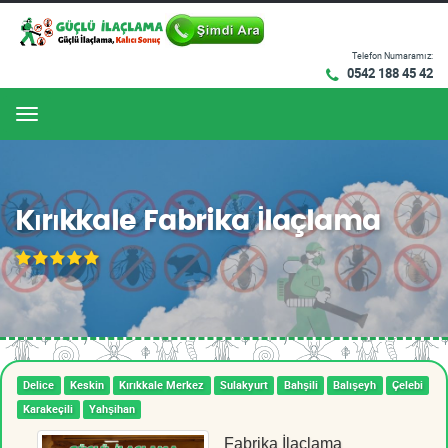
Telefon Numaramız:
0542 188 45 42
Menu
Kırıkkale Fabrika İlaçlama
Delice
Keskin
Kırıkkale Merkez
Sulakyurt
Bahşili
Balışeyh
Çelebi
Karakeçili
Yahşihan
Fabrika İlaçlama