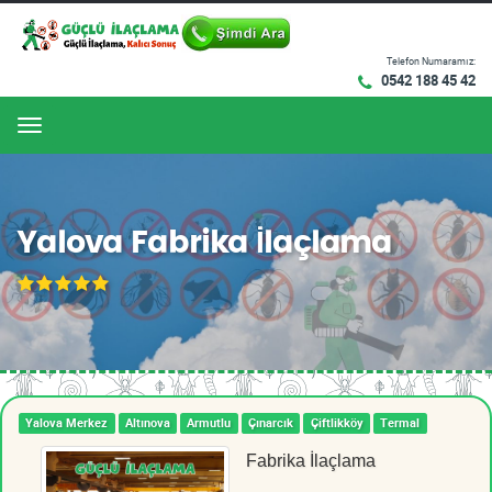
Telefon Numaramız:
0542 188 45 42
Menu
Yalova Fabrika İlaçlama
Yalova Merkez
Altınova
Armutlu
Çınarcık
Çiftlikköy
Termal
Fabrika İlaçlama