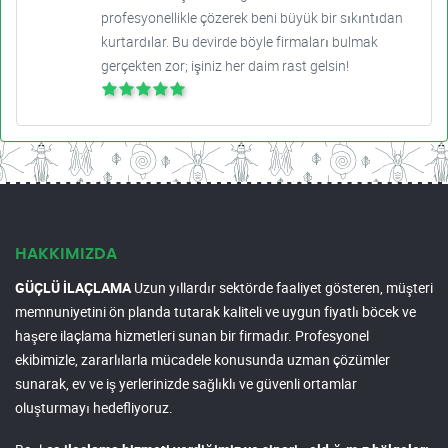
profesyonellikle çözerek beni büyük bir sıkıntıdan
kurtardılar. Bu devirde böyle firmaları bulmak
gerçekten zor; işiniz her daim rast gelsin!
HAKKIMIZDA
GÜÇLÜ İLAÇLAMA
Uzun yıllardır sektörde faaliyet gösteren, müşteri
memnuniyetini ön planda tutarak kaliteli ve uygun fiyatlı böcek ve
haşere ilaçlama hizmetleri sunan bir firmadır. Profesyonel
ekibimizle, zararlılarla mücadele konusunda uzman çözümler
sunarak, ev ve iş yerlerinizde sağlıklı ve güvenli ortamlar
oluşturmayı hedefliyoruz.