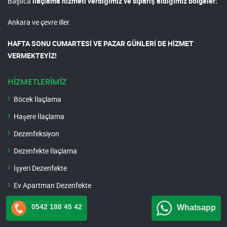
Başlıca
ilaçlama hizmeti verdiğimiz ve sipariş aldığımız bölgeler:
Ankara ve çevre iller.
HAFTA SONU CUMARTESİ VE PAZAR GÜNLERİ DE HİZMET
VERMEKTEYİZ!
HİZMETLERİMİZ
Böcek İlaçlama
Haşere İlaçlama
Dezenfeksiyon
Dezenfekte İlaçlama
İşyeri Dezenfekte
Ev Apartman Dezenfekte
Fabrika İlaçlama
0542 188 45 42
Whatsapp
HAŞERE TÜRLERİ