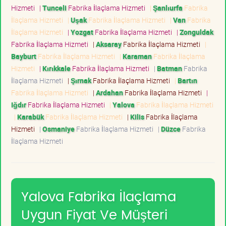
Hizmeti
|
Tunceli
Fabrika İlaçlama Hizmeti
|
Şanlıurfa
Fabrika
İlaçlama Hizmeti
|
Uşak
Fabrika İlaçlama Hizmeti
|
Van
Fabrika
İlaçlama Hizmeti
|
Yozgat
Fabrika İlaçlama Hizmeti
|
Zonguldak
Fabrika İlaçlama Hizmeti
|
Aksaray
Fabrika İlaçlama Hizmeti
|
Bayburt
Fabrika İlaçlama Hizmeti
|
Karaman
Fabrika İlaçlama
Hizmeti
|
Kırıkkale
Fabrika İlaçlama Hizmeti
|
Batman
Fabrika
İlaçlama Hizmeti
|
Şırnak
Fabrika İlaçlama Hizmeti
|
Bartın
Fabrika İlaçlama Hizmeti
|
Ardahan
Fabrika İlaçlama Hizmeti
|
Iğdır
Fabrika İlaçlama Hizmeti
|
Yalova
Fabrika İlaçlama Hizmeti
|
Karabük
Fabrika İlaçlama Hizmeti
|
Kilis
Fabrika İlaçlama
Hizmeti
|
Osmaniye
Fabrika İlaçlama Hizmeti
|
Düzce
Fabrika
İlaçlama Hizmeti
Yalova Fabrika İlaçlama
Uygun Fiyat Ve Müşteri