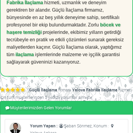
Fabrika İlaçlama
hizmeti, uzmanlık ve deneyim
gerektiren bir alandır. Güçlü İlaçlama firmamız,
bünyesinde en az beş yıllık deneyime sahip, sertifikalı
profesyonel bir ekip bulundurmaktadır. Zorlu
böcek ve
haşere temizliği
projelerinde, ekibimiz yılların getirdiği
tecrübeyle en pratik ve etkili çözümleri sunarak gereksiz
maliyetlerden kaçınır. Güçlü İlaçlama olarak, yaptığımız
tüm
ilaçlama
işlemlerinde malzeme ve işçilik garantisi
sağlayarak güveninizi kazanıyoruz.
Güçlü İlaçlama
firması
Yalova Fabrika İlaçlama
hizmeti
için tüm müşterilerinden 5 yıldızlı yorumlar almıştır.
Müşterilerimizden Gelen Yorumlar
Yorum Yapan :
Şaban Sönmez, Konum :
Yalova Ankara