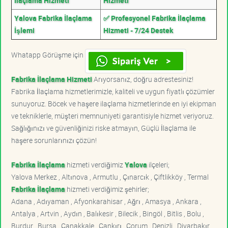
İlaçlama Hizmeti
Hizmeti
Yalova Fabrika İlaçlama
✅ Profesyonel Fabrika İlaçlama
İşlemi
Hizmeti - 7/24 Destek
Whatapp Görüşme için
Fabrika İlaçlama Hizmeti
Arıyorsanız, doğru adrestesiniz!
Fabrika İlaçlama hizmetlerimizle, kaliteli ve uygun fiyatlı çözümler
sunuyoruz. Böcek ve haşere ilaçlama hizmetlerinde en iyi ekipman
ve tekniklerle, müşteri memnuniyeti garantisiyle hizmet veriyoruz.
Sağlığınızı ve güvenliğinizi riske atmayın, Güçlü İlaçlama ile
haşere sorunlarınızı çözün!
Fabrika İlaçlama
hizmeti verdiğimiz
Yalova
ilçeleri;
Yalova Merkez , Altınova , Armutlu , Çınarcık , Çiftlikköy , Termal
Fabrika İlaçlama
hizmeti verdiğimiz şehirler;
Adana , Adıyaman , Afyonkarahisar , Ağrı , Amasya , Ankara ,
Antalya , Artvin , Aydın , Balıkesir , Bilecik , Bingöl , Bitlis , Bolu ,
Burdur , Bursa , Çanakkale , Çankırı , Çorum , Denizli , Diyarbakır ,