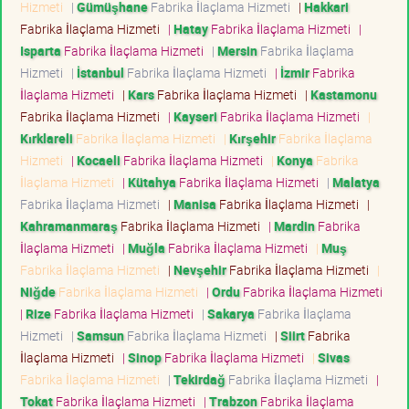
Hizmeti
|
Gümüşhane
Fabrika İlaçlama Hizmeti
|
Hakkari
Fabrika İlaçlama Hizmeti
|
Hatay
Fabrika İlaçlama Hizmeti
|
Isparta
Fabrika İlaçlama Hizmeti
|
Mersin
Fabrika İlaçlama
Hizmeti
|
İstanbul
Fabrika İlaçlama Hizmeti
|
İzmir
Fabrika
İlaçlama Hizmeti
|
Kars
Fabrika İlaçlama Hizmeti
|
Kastamonu
Fabrika İlaçlama Hizmeti
|
Kayseri
Fabrika İlaçlama Hizmeti
|
Kırklareli
Fabrika İlaçlama Hizmeti
|
Kırşehir
Fabrika İlaçlama
Hizmeti
|
Kocaeli
Fabrika İlaçlama Hizmeti
|
Konya
Fabrika
İlaçlama Hizmeti
|
Kütahya
Fabrika İlaçlama Hizmeti
|
Malatya
Fabrika İlaçlama Hizmeti
|
Manisa
Fabrika İlaçlama Hizmeti
|
Kahramanmaraş
Fabrika İlaçlama Hizmeti
|
Mardin
Fabrika
İlaçlama Hizmeti
|
Muğla
Fabrika İlaçlama Hizmeti
|
Muş
Fabrika İlaçlama Hizmeti
|
Nevşehir
Fabrika İlaçlama Hizmeti
|
Niğde
Fabrika İlaçlama Hizmeti
|
Ordu
Fabrika İlaçlama Hizmeti
|
Rize
Fabrika İlaçlama Hizmeti
|
Sakarya
Fabrika İlaçlama
Hizmeti
|
Samsun
Fabrika İlaçlama Hizmeti
|
Siirt
Fabrika
İlaçlama Hizmeti
|
Sinop
Fabrika İlaçlama Hizmeti
|
Sivas
Fabrika İlaçlama Hizmeti
|
Tekirdağ
Fabrika İlaçlama Hizmeti
|
Tokat
Fabrika İlaçlama Hizmeti
|
Trabzon
Fabrika İlaçlama