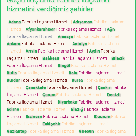
Güçlü İlaçlama Fabrika İlaçlama
hizmetini verdiğimiz şehirler
|
Adana
Fabrika İlaçlama Hizmeti
|
Adıyaman
Fabrika İlaçlama
Hizmeti
|
Afyonkarahisar
Fabrika İlaçlama Hizmeti
|
Ağrı
Fabrika İlaçlama Hizmeti
|
Amasya
Fabrika İlaçlama Hizmeti
|
Ankara
Fabrika İlaçlama Hizmeti
|
Antalya
Fabrika İlaçlama
Hizmeti
|
Artvin
Fabrika İlaçlama Hizmeti
|
Aydın
Fabrika
İlaçlama Hizmeti
|
Balıkesir
Fabrika İlaçlama Hizmeti
|
Bilecik
Fabrika İlaçlama Hizmeti
|
Bingöl
Fabrika İlaçlama Hizmeti
|
Bitlis
Fabrika İlaçlama Hizmeti
|
Bolu
Fabrika İlaçlama Hizmeti
|
Burdur
Fabrika İlaçlama Hizmeti
|
Bursa
Fabrika İlaçlama
Hizmeti
|
Çanakkale
Fabrika İlaçlama Hizmeti
|
Çankırı
Fabrika
İlaçlama Hizmeti
|
Çorum
Fabrika İlaçlama Hizmeti
|
Denizli
Fabrika İlaçlama Hizmeti
|
Diyarbakır
Fabrika İlaçlama Hizmeti
|
Edirne
Fabrika İlaçlama Hizmeti
|
Elazığ
Fabrika İlaçlama
Hizmeti
|
Erzincan
Fabrika İlaçlama Hizmeti
|
Erzurum
Fabrika
İlaçlama Hizmeti
|
Eskişehir
Fabrika İlaçlama Hizmeti
|
Gaziantep
Fabrika İlaçlama Hizmeti
|
Giresun
Fabrika İlaçlama