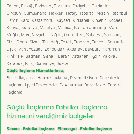
Edirne , Elazığ , Erzincan , Erzurum , Eskişehir , Gaziantep ,
Giresun , Gümüşhane , Hakkari , Hatay , Isparta , Mersin , İstanbul
, İzmir , Kars , Kastamonu , Kayseri , Kırklareli , Kırşehir , Kocaeli ,
Konya , Kütahya , Malatya , Manisa , Kahramanmaraş , Mardin ,
Muğla , Muş , Nevşehir , Niğde , Ordu , Rize , Sakarya , Samsun ,
Siirt , Sinop , Sivas , Tekirdağ , Tokat , Trabzon , Tunceli , Şanlıurfa ,
Uşak , Van , Yozgat , Zonguldak , Aksaray , Bayburt , Karaman ,
Kırıkkale , Batman , Şırnak , Bartın , Ardahan , Iğdır , Yalova ,
Karabük , Kilis , Osmaniye , Düzce
Güçlü İlaçlama Hizmetlerimiz;
Böcek İlaçlama , Haşere İlaçlama , Dezenfeksiyon , Dezenfekte
İlaçlama , İşyeri Dezenfekte , Ev Apartman Dezenfekte , Fabrika
İlaçlama
Güçlü İlaçlama Fabrika İlaçlama
hizmetini verdiğimiz bölgeler
Sincan - Fabrika İlaçlama
Etimesgut - Fabrika İlaçlama