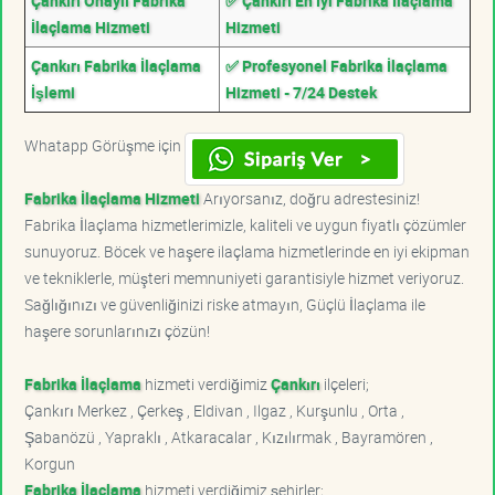
Çankırı Onaylı Fabrika
✅ Çankırı En İyi Fabrika İlaçlama
İlaçlama Hizmeti
Hizmeti
Çankırı Fabrika İlaçlama
✅ Profesyonel Fabrika İlaçlama
İşlemi
Hizmeti - 7/24 Destek
Whatapp Görüşme için
Fabrika İlaçlama Hizmeti
Arıyorsanız, doğru adrestesiniz!
Fabrika İlaçlama hizmetlerimizle, kaliteli ve uygun fiyatlı çözümler
sunuyoruz. Böcek ve haşere ilaçlama hizmetlerinde en iyi ekipman
ve tekniklerle, müşteri memnuniyeti garantisiyle hizmet veriyoruz.
Sağlığınızı ve güvenliğinizi riske atmayın, Güçlü İlaçlama ile
haşere sorunlarınızı çözün!
Fabrika İlaçlama
hizmeti verdiğimiz
Çankırı
ilçeleri;
Çankırı Merkez , Çerkeş , Eldivan , Ilgaz , Kurşunlu , Orta ,
Şabanözü , Yapraklı , Atkaracalar , Kızılırmak , Bayramören ,
Korgun
Fabrika İlaçlama
hizmeti verdiğimiz şehirler;