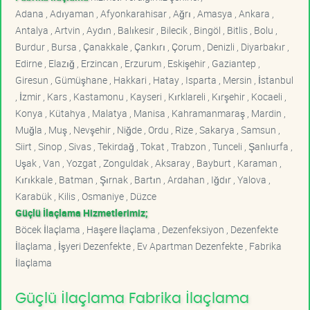
Adana , Adıyaman , Afyonkarahisar , Ağrı , Amasya , Ankara ,
Antalya , Artvin , Aydın , Balıkesir , Bilecik , Bingöl , Bitlis , Bolu ,
Burdur , Bursa , Çanakkale , Çankırı , Çorum , Denizli , Diyarbakır ,
Edirne , Elazığ , Erzincan , Erzurum , Eskişehir , Gaziantep ,
Giresun , Gümüşhane , Hakkari , Hatay , Isparta , Mersin , İstanbul
, İzmir , Kars , Kastamonu , Kayseri , Kırklareli , Kırşehir , Kocaeli ,
Konya , Kütahya , Malatya , Manisa , Kahramanmaraş , Mardin ,
Muğla , Muş , Nevşehir , Niğde , Ordu , Rize , Sakarya , Samsun ,
Siirt , Sinop , Sivas , Tekirdağ , Tokat , Trabzon , Tunceli , Şanlıurfa ,
Uşak , Van , Yozgat , Zonguldak , Aksaray , Bayburt , Karaman ,
Kırıkkale , Batman , Şırnak , Bartın , Ardahan , Iğdır , Yalova ,
Karabük , Kilis , Osmaniye , Düzce
Güçlü İlaçlama Hizmetlerimiz;
Böcek İlaçlama , Haşere İlaçlama , Dezenfeksiyon , Dezenfekte
İlaçlama , İşyeri Dezenfekte , Ev Apartman Dezenfekte , Fabrika
İlaçlama
Güçlü İlaçlama Fabrika İlaçlama