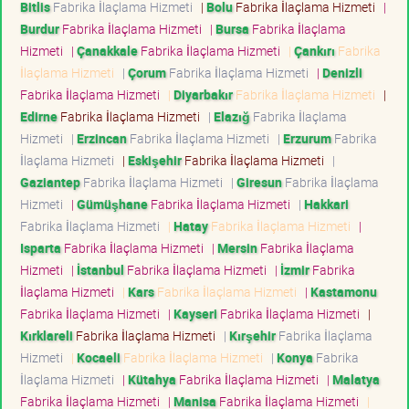
Bitlis
Fabrika İlaçlama Hizmeti
|
Bolu
Fabrika İlaçlama Hizmeti
|
Burdur
Fabrika İlaçlama Hizmeti
|
Bursa
Fabrika İlaçlama
Hizmeti
|
Çanakkale
Fabrika İlaçlama Hizmeti
|
Çankırı
Fabrika
İlaçlama Hizmeti
|
Çorum
Fabrika İlaçlama Hizmeti
|
Denizli
Fabrika İlaçlama Hizmeti
|
Diyarbakır
Fabrika İlaçlama Hizmeti
|
Edirne
Fabrika İlaçlama Hizmeti
|
Elazığ
Fabrika İlaçlama
Hizmeti
|
Erzincan
Fabrika İlaçlama Hizmeti
|
Erzurum
Fabrika
İlaçlama Hizmeti
|
Eskişehir
Fabrika İlaçlama Hizmeti
|
Gaziantep
Fabrika İlaçlama Hizmeti
|
Giresun
Fabrika İlaçlama
Hizmeti
|
Gümüşhane
Fabrika İlaçlama Hizmeti
|
Hakkari
Fabrika İlaçlama Hizmeti
|
Hatay
Fabrika İlaçlama Hizmeti
|
Isparta
Fabrika İlaçlama Hizmeti
|
Mersin
Fabrika İlaçlama
Hizmeti
|
İstanbul
Fabrika İlaçlama Hizmeti
|
İzmir
Fabrika
İlaçlama Hizmeti
|
Kars
Fabrika İlaçlama Hizmeti
|
Kastamonu
Fabrika İlaçlama Hizmeti
|
Kayseri
Fabrika İlaçlama Hizmeti
|
Kırklareli
Fabrika İlaçlama Hizmeti
|
Kırşehir
Fabrika İlaçlama
Hizmeti
|
Kocaeli
Fabrika İlaçlama Hizmeti
|
Konya
Fabrika
İlaçlama Hizmeti
|
Kütahya
Fabrika İlaçlama Hizmeti
|
Malatya
Fabrika İlaçlama Hizmeti
|
Manisa
Fabrika İlaçlama Hizmeti
|