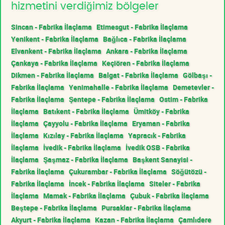
hizmetini verdiğimiz bölgeler
Sincan - Fabrika İlaçlama
Etimesgut - Fabrika İlaçlama
Yenikent - Fabrika İlaçlama
Bağlıca - Fabrika İlaçlama
Elvankent - Fabrika İlaçlama
Ankara - Fabrika İlaçlama
Çankaya - Fabrika İlaçlama
Keçiören - Fabrika İlaçlama
Dikmen - Fabrika İlaçlama
Balgat - Fabrika İlaçlama
Gölbaşı -
Fabrika İlaçlama
Yenimahalle - Fabrika İlaçlama
Demetevler -
Fabrika İlaçlama
Şentepe - Fabrika İlaçlama
Ostim - Fabrika
İlaçlama
Batıkent - Fabrika İlaçlama
Ümitköy - Fabrika
İlaçlama
Çayyolu - Fabrika İlaçlama
Eryaman - Fabrika
İlaçlama
Kızılay - Fabrika İlaçlama
Yapracık - Fabrika
İlaçlama
İvedik - Fabrika İlaçlama
İvedik OSB - Fabrika
İlaçlama
Şaşmaz - Fabrika İlaçlama
Başkent Sanayisi -
Fabrika İlaçlama
Çukurambar - Fabrika İlaçlama
Söğütözü -
Fabrika İlaçlama
İncek - Fabrika İlaçlama
Siteler - Fabrika
İlaçlama
Mamak - Fabrika İlaçlama
Çubuk - Fabrika İlaçlama
Beştepe - Fabrika İlaçlama
Pursaklar - Fabrika İlaçlama
Akyurt - Fabrika İlaçlama
Kazan - Fabrika İlaçlama
Çamlıdere