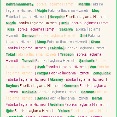
Kahramanmaraş
Fabrika İlaçlama Hizmeti
|
Mardin
Fabrika
İlaçlama Hizmeti
|
Muğla
Fabrika İlaçlama Hizmeti
|
Muş
Fabrika İlaçlama Hizmeti
|
Nevşehir
Fabrika İlaçlama Hizmeti
|
Niğde
Fabrika İlaçlama Hizmeti
|
Ordu
Fabrika İlaçlama Hizmeti
|
Rize
Fabrika İlaçlama Hizmeti
|
Sakarya
Fabrika İlaçlama
Hizmeti
|
Samsun
Fabrika İlaçlama Hizmeti
|
Siirt
Fabrika
İlaçlama Hizmeti
|
Sinop
Fabrika İlaçlama Hizmeti
|
Sivas
Fabrika İlaçlama Hizmeti
|
Tekirdağ
Fabrika İlaçlama Hizmeti
|
Tokat
Fabrika İlaçlama Hizmeti
|
Trabzon
Fabrika İlaçlama
Hizmeti
|
Tunceli
Fabrika İlaçlama Hizmeti
|
Şanlıurfa
Fabrika
İlaçlama Hizmeti
|
Uşak
Fabrika İlaçlama Hizmeti
|
Van
Fabrika
İlaçlama Hizmeti
|
Yozgat
Fabrika İlaçlama Hizmeti
|
Zonguldak
Fabrika İlaçlama Hizmeti
|
Aksaray
Fabrika İlaçlama Hizmeti
|
Bayburt
Fabrika İlaçlama Hizmeti
|
Karaman
Fabrika İlaçlama
Hizmeti
|
Kırıkkale
Fabrika İlaçlama Hizmeti
|
Batman
Fabrika
İlaçlama Hizmeti
|
Şırnak
Fabrika İlaçlama Hizmeti
|
Bartın
Fabrika İlaçlama Hizmeti
|
Ardahan
Fabrika İlaçlama Hizmeti
|
Iğdır
Fabrika İlaçlama Hizmeti
|
Yalova
Fabrika İlaçlama Hizmeti
|
Karabük
Fabrika İlaçlama Hizmeti
|
Kilis
Fabrika İlaçlama