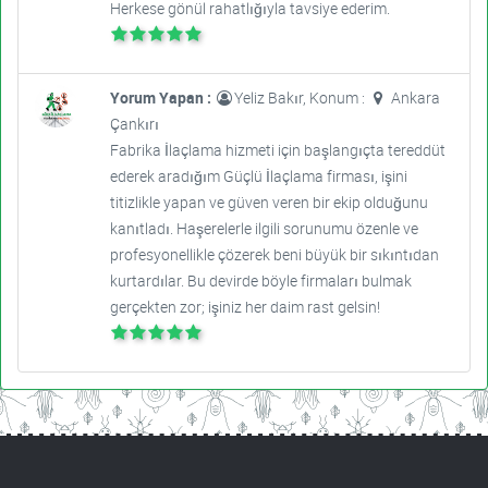
Herkese gönül rahatlığıyla tavsiye ederim.
Yorum Yapan :
Yeliz Bakır, Konum :
Ankara
Çankırı
Fabrika İlaçlama hizmeti için başlangıçta tereddüt
ederek aradığım Güçlü İlaçlama firması, işini
titizlikle yapan ve güven veren bir ekip olduğunu
kanıtladı. Haşerelerle ilgili sorunumu özenle ve
profesyonellikle çözerek beni büyük bir sıkıntıdan
kurtardılar. Bu devirde böyle firmaları bulmak
gerçekten zor; işiniz her daim rast gelsin!