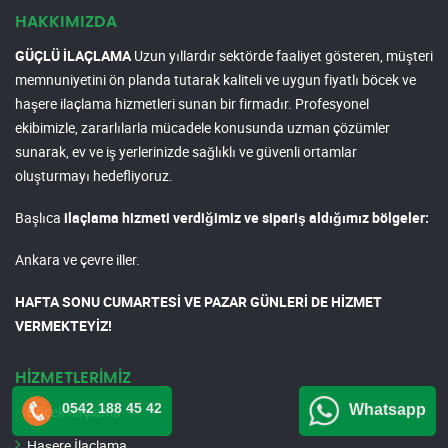
HAKKIMIZDA
GÜÇLÜ İLAÇLAMA
Uzun yıllardır sektörde faaliyet gösteren, müşteri
memnuniyetini ön planda tutarak kaliteli ve uygun fiyatlı böcek ve
haşere ilaçlama hizmetleri sunan bir firmadır. Profesyonel
ekibimizle, zararlılarla mücadele konusunda uzman çözümler
sunarak, ev ve iş yerlerinizde sağlıklı ve güvenli ortamlar
oluşturmayı hedefliyoruz.
Başlıca
ilaçlama hizmeti verdiğimiz ve sipariş aldığımız bölgeler:
Ankara ve çevre iller.
HAFTA SONU CUMARTESİ VE PAZAR GÜNLERİ DE HİZMET
VERMEKTEYİZ!
HİZMETLERİMİZ
0542 188 45 42
Whatsapp
Böcek İlaçlama
Haşere İlaçlama