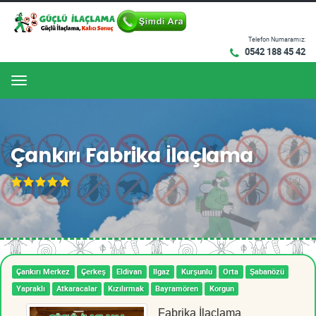
Telefon Numaramız:
0542 188 45 42
Menu
Çankırı Fabrika İlaçlama
Çankırı Merkez
Çerkeş
Eldivan
Ilgaz
Kurşunlu
Orta
Şabanözü
Yapraklı
Atkaracalar
Kızılırmak
Bayramören
Korgun
Fabrika İlaçlama