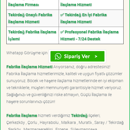
İlaçlama Firması
İlaçlama Hizmeti
Tekirdağ Onaylı Fabrika
✅ Tekirdağ En İyi Fabrika
İlaçlama Hizmeti
İlaçlama Hizmeti
Tekirdağ Fabrika İlaçlama
✅ Profesyonel Fabrika İlaçlama
İşlemi
Hizmeti - 7/24 Destek
Whatapp Görüşme için
Fabrika İlaçlama Hizmeti
Arıyorsanız, doğru adrestesiniz!
Fabrika İlaçlama hizmetlerimizle, kaliteli ve uygun fiyatlı çözümler
sunuyoruz. Böcek ve haşere ilaçlama hizmetlerinde en iyi ekipman
ve tekniklerle, müşteri memnuniyeti garantisiyle hizmet veriyoruz.
Sağlığınızı ve güvenliğinizi riske atmayın, Güçlü İlaçlama ile
haşere sorunlarınızı çözün!
Fabrika İlaçlama
hizmeti verdiğimiz
Tekirdağ
ilçeleri;
Çerkezköy , Çorlu , Hayrabolu , Malkara , Muratlı , Saray / Tekirdağ
, Şarköy , Marmaraereğlisi , Ergene , Süleymanpaşa