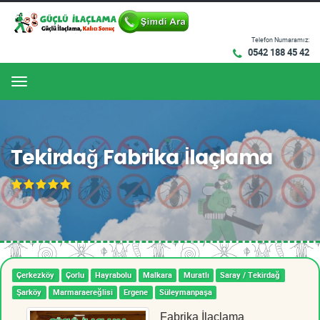
Telefon Numaramız:
0542 188 45 42
Menu
Tekirdağ Fabrika İlaçlama
Çerkezköy
Çorlu
Hayrabolu
Malkara
Muratlı
Saray / Tekirdağ
Şarköy
Marmaraereğlisi
Ergene
Süleymanpaşa
Fabrika İlaçlama