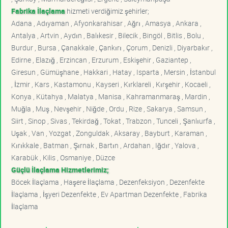
Fabrika İlaçlama
hizmeti verdiğimiz şehirler;
Adana , Adıyaman , Afyonkarahisar , Ağrı , Amasya , Ankara ,
Antalya , Artvin , Aydın , Balıkesir , Bilecik , Bingöl , Bitlis , Bolu ,
Burdur , Bursa , Çanakkale , Çankırı , Çorum , Denizli , Diyarbakır ,
Edirne , Elazığ , Erzincan , Erzurum , Eskişehir , Gaziantep ,
Giresun , Gümüşhane , Hakkari , Hatay , Isparta , Mersin , İstanbul
, İzmir , Kars , Kastamonu , Kayseri , Kırklareli , Kırşehir , Kocaeli ,
Konya , Kütahya , Malatya , Manisa , Kahramanmaraş , Mardin ,
Muğla , Muş , Nevşehir , Niğde , Ordu , Rize , Sakarya , Samsun ,
Siirt , Sinop , Sivas , Tekirdağ , Tokat , Trabzon , Tunceli , Şanlıurfa ,
Uşak , Van , Yozgat , Zonguldak , Aksaray , Bayburt , Karaman ,
Kırıkkale , Batman , Şırnak , Bartın , Ardahan , Iğdır , Yalova ,
Karabük , Kilis , Osmaniye , Düzce
Güçlü İlaçlama Hizmetlerimiz;
Böcek İlaçlama , Haşere İlaçlama , Dezenfeksiyon , Dezenfekte
İlaçlama , İşyeri Dezenfekte , Ev Apartman Dezenfekte , Fabrika
İlaçlama