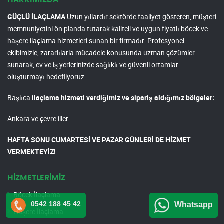
HAKKIMIZDA
GÜÇLÜ İLAÇLAMA
Uzun yıllardır sektörde faaliyet gösteren, müşteri
memnuniyetini ön planda tutarak kaliteli ve uygun fiyatlı böcek ve
haşere ilaçlama hizmetleri sunan bir firmadır. Profesyonel
ekibimizle, zararlılarla mücadele konusunda uzman çözümler
sunarak, ev ve iş yerlerinizde sağlıklı ve güvenli ortamlar
oluşturmayı hedefliyoruz.
Başlıca
ilaçlama hizmeti verdiğimiz ve sipariş aldığımız bölgeler:
Ankara ve çevre iller.
HAFTA SONU CUMARTESİ VE PAZAR GÜNLERİ DE HİZMET
VERMEKTEYİZ!
HİZMETLERİMİZ
Böcek İlaçlama
0542 188 45 42
Whatsapp
Haşere İlaçlama