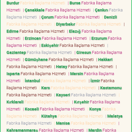
Burdur
Fabrika İlaçlama Hizmeti
|
Bursa
Fabrika İlaçlama
Hizmeti
|
Çanakkale
Fabrika İlaçlama Hizmeti
|
Çankırı
Fabrika
İlaçlama Hizmeti
|
Çorum
Fabrika İlaçlama Hizmeti
|
Denizli
Fabrika İlaçlama Hizmeti
|
Diyarbakır
Fabrika İlaçlama Hizmeti
|
Edirne
Fabrika İlaçlama Hizmeti
|
Elazığ
Fabrika İlaçlama
Hizmeti
|
Erzincan
Fabrika İlaçlama Hizmeti
|
Erzurum
Fabrika
İlaçlama Hizmeti
|
Eskişehir
Fabrika İlaçlama Hizmeti
|
Gaziantep
Fabrika İlaçlama Hizmeti
|
Giresun
Fabrika İlaçlama
Hizmeti
|
Gümüşhane
Fabrika İlaçlama Hizmeti
|
Hakkari
Fabrika İlaçlama Hizmeti
|
Hatay
Fabrika İlaçlama Hizmeti
|
Isparta
Fabrika İlaçlama Hizmeti
|
Mersin
Fabrika İlaçlama
Hizmeti
|
İstanbul
Fabrika İlaçlama Hizmeti
|
İzmir
Fabrika
İlaçlama Hizmeti
|
Kars
Fabrika İlaçlama Hizmeti
|
Kastamonu
Fabrika İlaçlama Hizmeti
|
Kayseri
Fabrika İlaçlama Hizmeti
|
Kırklareli
Fabrika İlaçlama Hizmeti
|
Kırşehir
Fabrika İlaçlama
Hizmeti
|
Kocaeli
Fabrika İlaçlama Hizmeti
|
Konya
Fabrika
İlaçlama Hizmeti
|
Kütahya
Fabrika İlaçlama Hizmeti
|
Malatya
Fabrika İlaçlama Hizmeti
|
Manisa
Fabrika İlaçlama Hizmeti
|
Kahramanmaraş
Fabrika İlaçlama Hizmeti
|
Mardin
Fabrika