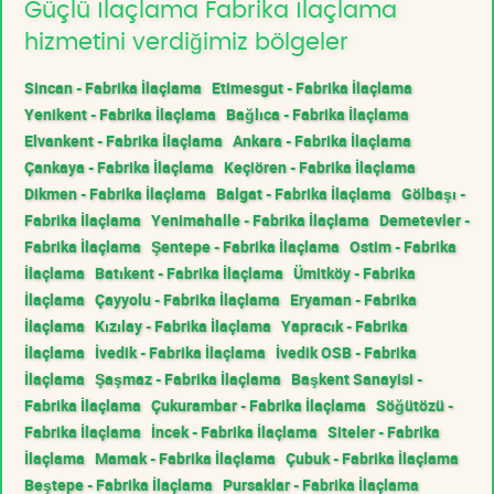
Güçlü İlaçlama Fabrika İlaçlama
hizmetini verdiğimiz bölgeler
Sincan - Fabrika İlaçlama
Etimesgut - Fabrika İlaçlama
Yenikent - Fabrika İlaçlama
Bağlıca - Fabrika İlaçlama
Elvankent - Fabrika İlaçlama
Ankara - Fabrika İlaçlama
Çankaya - Fabrika İlaçlama
Keçiören - Fabrika İlaçlama
Dikmen - Fabrika İlaçlama
Balgat - Fabrika İlaçlama
Gölbaşı -
Fabrika İlaçlama
Yenimahalle - Fabrika İlaçlama
Demetevler -
Fabrika İlaçlama
Şentepe - Fabrika İlaçlama
Ostim - Fabrika
İlaçlama
Batıkent - Fabrika İlaçlama
Ümitköy - Fabrika
İlaçlama
Çayyolu - Fabrika İlaçlama
Eryaman - Fabrika
İlaçlama
Kızılay - Fabrika İlaçlama
Yapracık - Fabrika
İlaçlama
İvedik - Fabrika İlaçlama
İvedik OSB - Fabrika
İlaçlama
Şaşmaz - Fabrika İlaçlama
Başkent Sanayisi -
Fabrika İlaçlama
Çukurambar - Fabrika İlaçlama
Söğütözü -
Fabrika İlaçlama
İncek - Fabrika İlaçlama
Siteler - Fabrika
İlaçlama
Mamak - Fabrika İlaçlama
Çubuk - Fabrika İlaçlama
Beştepe - Fabrika İlaçlama
Pursaklar - Fabrika İlaçlama