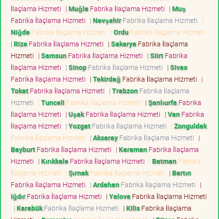
İlaçlama Hizmeti
|
Muğla
Fabrika İlaçlama Hizmeti
|
Muş
Fabrika İlaçlama Hizmeti
|
Nevşehir
Fabrika İlaçlama Hizmeti
|
Niğde
Fabrika İlaçlama Hizmeti
|
Ordu
Fabrika İlaçlama Hizmeti
|
Rize
Fabrika İlaçlama Hizmeti
|
Sakarya
Fabrika İlaçlama
Hizmeti
|
Samsun
Fabrika İlaçlama Hizmeti
|
Siirt
Fabrika
İlaçlama Hizmeti
|
Sinop
Fabrika İlaçlama Hizmeti
|
Sivas
Fabrika İlaçlama Hizmeti
|
Tekirdağ
Fabrika İlaçlama Hizmeti
|
Tokat
Fabrika İlaçlama Hizmeti
|
Trabzon
Fabrika İlaçlama
Hizmeti
|
Tunceli
Fabrika İlaçlama Hizmeti
|
Şanlıurfa
Fabrika
İlaçlama Hizmeti
|
Uşak
Fabrika İlaçlama Hizmeti
|
Van
Fabrika
İlaçlama Hizmeti
|
Yozgat
Fabrika İlaçlama Hizmeti
|
Zonguldak
Fabrika İlaçlama Hizmeti
|
Aksaray
Fabrika İlaçlama Hizmeti
|
Bayburt
Fabrika İlaçlama Hizmeti
|
Karaman
Fabrika İlaçlama
Hizmeti
|
Kırıkkale
Fabrika İlaçlama Hizmeti
|
Batman
Fabrika
İlaçlama Hizmeti
|
Şırnak
Fabrika İlaçlama Hizmeti
|
Bartın
Fabrika İlaçlama Hizmeti
|
Ardahan
Fabrika İlaçlama Hizmeti
|
Iğdır
Fabrika İlaçlama Hizmeti
|
Yalova
Fabrika İlaçlama Hizmeti
|
Karabük
Fabrika İlaçlama Hizmeti
|
Kilis
Fabrika İlaçlama