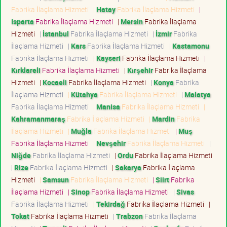
Fabrika İlaçlama Hizmeti
|
Hatay
Fabrika İlaçlama Hizmeti
|
Isparta
Fabrika İlaçlama Hizmeti
|
Mersin
Fabrika İlaçlama
Hizmeti
|
İstanbul
Fabrika İlaçlama Hizmeti
|
İzmir
Fabrika
İlaçlama Hizmeti
|
Kars
Fabrika İlaçlama Hizmeti
|
Kastamonu
Fabrika İlaçlama Hizmeti
|
Kayseri
Fabrika İlaçlama Hizmeti
|
Kırklareli
Fabrika İlaçlama Hizmeti
|
Kırşehir
Fabrika İlaçlama
Hizmeti
|
Kocaeli
Fabrika İlaçlama Hizmeti
|
Konya
Fabrika
İlaçlama Hizmeti
|
Kütahya
Fabrika İlaçlama Hizmeti
|
Malatya
Fabrika İlaçlama Hizmeti
|
Manisa
Fabrika İlaçlama Hizmeti
|
Kahramanmaraş
Fabrika İlaçlama Hizmeti
|
Mardin
Fabrika
İlaçlama Hizmeti
|
Muğla
Fabrika İlaçlama Hizmeti
|
Muş
Fabrika İlaçlama Hizmeti
|
Nevşehir
Fabrika İlaçlama Hizmeti
|
Niğde
Fabrika İlaçlama Hizmeti
|
Ordu
Fabrika İlaçlama Hizmeti
|
Rize
Fabrika İlaçlama Hizmeti
|
Sakarya
Fabrika İlaçlama
Hizmeti
|
Samsun
Fabrika İlaçlama Hizmeti
|
Siirt
Fabrika
İlaçlama Hizmeti
|
Sinop
Fabrika İlaçlama Hizmeti
|
Sivas
Fabrika İlaçlama Hizmeti
|
Tekirdağ
Fabrika İlaçlama Hizmeti
|
Tokat
Fabrika İlaçlama Hizmeti
|
Trabzon
Fabrika İlaçlama