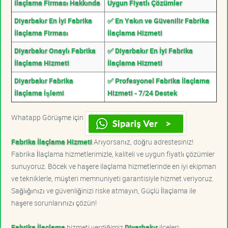
İlaçlama Firması Hakkında
Uygun Fiyatlı Çözümler
Diyarbakır En İyi Fabrika
✅ En Yakın ve Güvenilir Fabrika
İlaçlama Firması
İlaçlama Hizmeti
Diyarbakır Onaylı Fabrika
✅ Diyarbakır En İyi Fabrika
İlaçlama Hizmeti
İlaçlama Hizmeti
Diyarbakır Fabrika
✅ Profesyonel Fabrika İlaçlama
İlaçlama İşlemi
Hizmeti - 7/24 Destek
Whatapp Görüşme için
Fabrika İlaçlama Hizmeti
Arıyorsanız, doğru adrestesiniz!
Fabrika İlaçlama hizmetlerimizle, kaliteli ve uygun fiyatlı çözümler
sunuyoruz. Böcek ve haşere ilaçlama hizmetlerinde en iyi ekipman
ve tekniklerle, müşteri memnuniyeti garantisiyle hizmet veriyoruz.
Sağlığınızı ve güvenliğinizi riske atmayın, Güçlü İlaçlama ile
haşere sorunlarınızı çözün!
Fabrika İlaçlama
hizmeti verdiğimiz
Diyarbakır
ilçeleri;