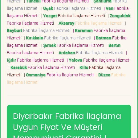
Hizmeti
|
Tunceli
Fabrika İlaçlama Hizmeti
|
Şanlıurfa
Fabrika
İlaçlama Hizmeti
|
Uşak
Fabrika İlaçlama Hizmeti
|
Van
Fabrika
İlaçlama Hizmeti
|
Yozgat
Fabrika İlaçlama Hizmeti
|
Zonguldak
Fabrika İlaçlama Hizmeti
|
Aksaray
Fabrika İlaçlama Hizmeti
|
Bayburt
Fabrika İlaçlama Hizmeti
|
Karaman
Fabrika İlaçlama
Hizmeti
|
Kırıkkale
Fabrika İlaçlama Hizmeti
|
Batman
Fabrika
İlaçlama Hizmeti
|
Şırnak
Fabrika İlaçlama Hizmeti
|
Bartın
Fabrika İlaçlama Hizmeti
|
Ardahan
Fabrika İlaçlama Hizmeti
|
Iğdır
Fabrika İlaçlama Hizmeti
|
Yalova
Fabrika İlaçlama Hizmeti
|
Karabük
Fabrika İlaçlama Hizmeti
|
Kilis
Fabrika İlaçlama
Hizmeti
|
Osmaniye
Fabrika İlaçlama Hizmeti
|
Düzce
Fabrika
İlaçlama Hizmeti
Diyarbakır Fabrika İlaçlama
Uygun Fiyat Ve Müşteri