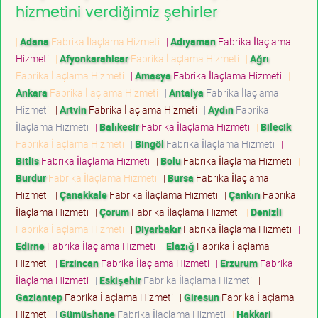
hizmetini verdiğimiz şehirler
|
Adana
Fabrika İlaçlama Hizmeti
|
Adıyaman
Fabrika İlaçlama
Hizmeti
|
Afyonkarahisar
Fabrika İlaçlama Hizmeti
|
Ağrı
Fabrika İlaçlama Hizmeti
|
Amasya
Fabrika İlaçlama Hizmeti
|
Ankara
Fabrika İlaçlama Hizmeti
|
Antalya
Fabrika İlaçlama
Hizmeti
|
Artvin
Fabrika İlaçlama Hizmeti
|
Aydın
Fabrika
İlaçlama Hizmeti
|
Balıkesir
Fabrika İlaçlama Hizmeti
|
Bilecik
Fabrika İlaçlama Hizmeti
|
Bingöl
Fabrika İlaçlama Hizmeti
|
Bitlis
Fabrika İlaçlama Hizmeti
|
Bolu
Fabrika İlaçlama Hizmeti
|
Burdur
Fabrika İlaçlama Hizmeti
|
Bursa
Fabrika İlaçlama
Hizmeti
|
Çanakkale
Fabrika İlaçlama Hizmeti
|
Çankırı
Fabrika
İlaçlama Hizmeti
|
Çorum
Fabrika İlaçlama Hizmeti
|
Denizli
Fabrika İlaçlama Hizmeti
|
Diyarbakır
Fabrika İlaçlama Hizmeti
|
Edirne
Fabrika İlaçlama Hizmeti
|
Elazığ
Fabrika İlaçlama
Hizmeti
|
Erzincan
Fabrika İlaçlama Hizmeti
|
Erzurum
Fabrika
İlaçlama Hizmeti
|
Eskişehir
Fabrika İlaçlama Hizmeti
|
Gaziantep
Fabrika İlaçlama Hizmeti
|
Giresun
Fabrika İlaçlama
Hizmeti
|
Gümüşhane
Fabrika İlaçlama Hizmeti
|
Hakkari