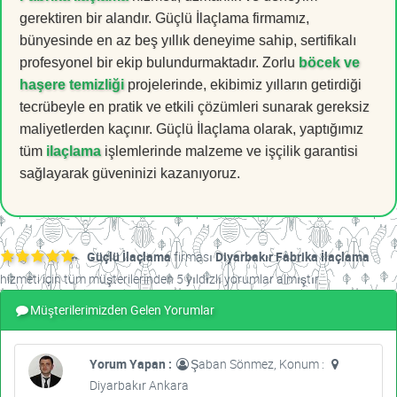
gerektiren bir alandır. Güçlü İlaçlama firmamız,
bünyesinde en az beş yıllık deneyime sahip, sertifikalı
profesyonel bir ekip bulundurmaktadır. Zorlu
böcek ve
haşere temizliği
projelerinde, ekibimiz yılların getirdiği
tecrübeyle en pratik ve etkili çözümleri sunarak gereksiz
maliyetlerden kaçınır. Güçlü İlaçlama olarak, yaptığımız
tüm
ilaçlama
işlemlerinde malzeme ve işçilik garantisi
sağlayarak güveninizi kazanıyoruz.
Güçlü İlaçlama
firması
Diyarbakır Fabrika İlaçlama
hizmeti için tüm müşterilerinden 5 yıldızlı yorumlar almıştır.
Müşterilerimizden Gelen Yorumlar
Yorum Yapan :
Şaban Sönmez, Konum :
Diyarbakır Ankara