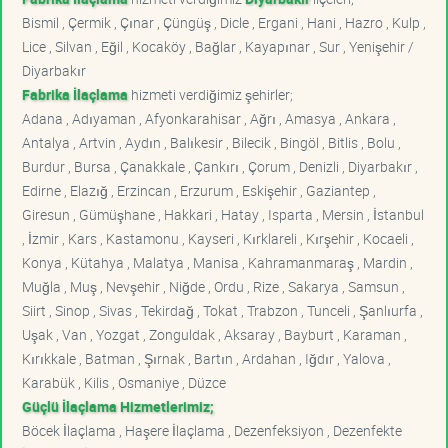
Bismil , Çermik , Çınar , Çüngüş , Dicle , Ergani , Hani , Hazro , Kulp ,
Lice , Silvan , Eğil , Kocaköy , Bağlar , Kayapınar , Sur , Yenişehir /
Diyarbakır
Fabrika İlaçlama
hizmeti verdiğimiz şehirler;
Adana , Adıyaman , Afyonkarahisar , Ağrı , Amasya , Ankara ,
Antalya , Artvin , Aydın , Balıkesir , Bilecik , Bingöl , Bitlis , Bolu ,
Burdur , Bursa , Çanakkale , Çankırı , Çorum , Denizli , Diyarbakır ,
Edirne , Elazığ , Erzincan , Erzurum , Eskişehir , Gaziantep ,
Giresun , Gümüşhane , Hakkari , Hatay , Isparta , Mersin , İstanbul
, İzmir , Kars , Kastamonu , Kayseri , Kırklareli , Kırşehir , Kocaeli ,
Konya , Kütahya , Malatya , Manisa , Kahramanmaraş , Mardin ,
Muğla , Muş , Nevşehir , Niğde , Ordu , Rize , Sakarya , Samsun ,
Siirt , Sinop , Sivas , Tekirdağ , Tokat , Trabzon , Tunceli , Şanlıurfa ,
Uşak , Van , Yozgat , Zonguldak , Aksaray , Bayburt , Karaman ,
Kırıkkale , Batman , Şırnak , Bartın , Ardahan , Iğdır , Yalova ,
Karabük , Kilis , Osmaniye , Düzce
Güçlü İlaçlama Hizmetlerimiz;
Böcek İlaçlama , Haşere İlaçlama , Dezenfeksiyon , Dezenfekte