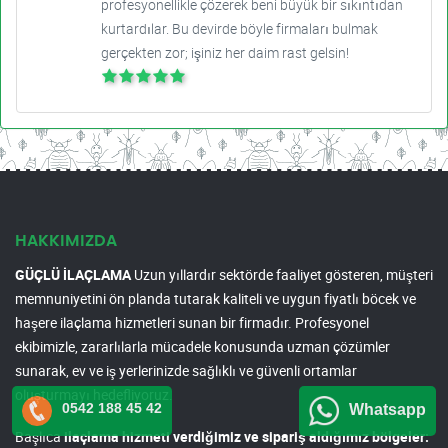
profesyonellikle çözerek beni büyük bir sıkıntıdan
kurtardılar. Bu devirde böyle firmaları bulmak
gerçekten zor; işiniz her daim rast gelsin!
HAKKIMIZDA
GÜÇLÜ İLAÇLAMA
Uzun yıllardır sektörde faaliyet gösteren, müşteri
memnuniyetini ön planda tutarak kaliteli ve uygun fiyatlı böcek ve
haşere ilaçlama hizmetleri sunan bir firmadır. Profesyonel
ekibimizle, zararlılarla mücadele konusunda uzman çözümler
sunarak, ev ve iş yerlerinizde sağlıklı ve güvenli ortamlar
oluşturmayı hedefliyoruz.
0542 188 45 42
Whatsapp
Başlıca
ilaçlama hizmeti verdiğimiz ve sipariş aldığımız bölgeler: