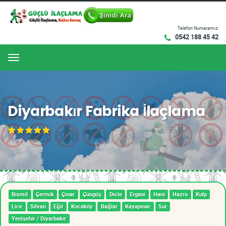
Telefon Numaramız:
0542 188 45 42
Menu
Diyarbakır Fabrika İlaçlama
Bismil
Çermik
Çınar
Çüngüş
Dicle
Ergani
Hani
Hazro
Kulp
Lice
Silvan
Eğil
Kocaköy
Bağlar
Kayapınar
Sur
Yenişehir / Diyarbakır