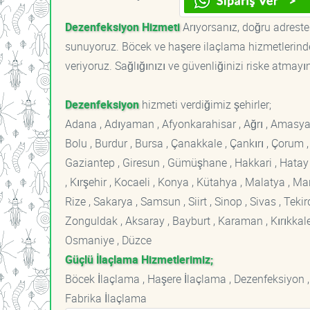
Dezenfeksiyon Hizmeti
Arıyorsanız, doğru adrestes
sunuyoruz. Böcek ve haşere ilaçlama hizmetlerinde
veriyoruz. Sağlığınızı ve güvenliğinizi riske atmayı
Dezenfeksiyon
hizmeti verdiğimiz şehirler;
Adana , Adıyaman , Afyonkarahisar , Ağrı , Amasya , An
Bolu , Burdur , Bursa , Çanakkale , Çankırı , Çorum , D
Gaziantep , Giresun , Gümüşhane , Hakkari , Hatay , I
, Kırşehir , Kocaeli , Konya , Kütahya , Malatya , 
Rize , Sakarya , Samsun , Siirt , Sinop , Sivas , Teki
Zonguldak , Aksaray , Bayburt , Karaman , Kırıkkale ,
Osmaniye , Düzce
Güçlü İlaçlama Hizmetlerimiz;
Böcek İlaçlama , Haşere İlaçlama , Dezenfeksiyon ,
Fabrika İlaçlama