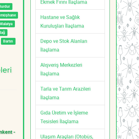
Ekmek Fırını İlaçlama
Burdur
ümüşhane
Hastane ve Sağlık
Malatya
Kuruluşları İlaçlama
dağ
Depo ve Stok Alanları
Bartın
İlaçlama
Alışveriş Merkezleri
leri
İlaçlama
Tarla ve Tarım Arazileri
İlaçlama
Gıda Üretim ve İşleme
Tesisleri İlaçlama
nkent -
Ulaşım Araçları (Otobüs,