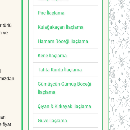
Pire İlaçlama
 türlü
Kulağakaçan İlaçlama
n ve
Hamam Böceği İlaçlama
Kene İlaçlama
Tahta Kurdu İlaçlama
i
mızdan
Gümüşcün Gümüş Böceği
İlaçlama
Çıyan & Kırkayak İlaçlama
man
Güve İlaçlama
 fiyat