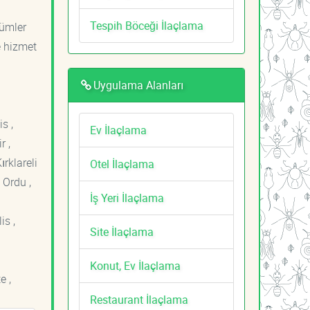
Tespih Böceği İlaçlama
zümler
e hizmet
Uygulama Alanları
s ,
Ev İlaçlama
r ,
ırklareli
Otel İlaçlama
 Ordu ,
İş Yeri İlaçlama
is ,
Site İlaçlama
Konut, Ev İlaçlama
e ,
Restaurant İlaçlama