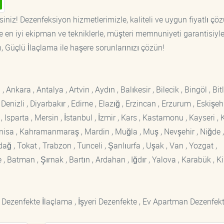
iniz! Dezenfeksiyon hizmetlerimizle, kaliteli ve uygun fiyatlı çö
 en iyi ekipman ve tekniklerle, müşteri memnuniyeti garantisiyl
n, Güçlü İlaçlama ile haşere sorunlarınızı çözün!
kara , Antalya , Artvin , Aydın , Balıkesir , Bilecik , Bingöl , Bitli
enizli , Diyarbakır , Edirne , Elazığ , Erzincan , Erzurum , Eskişehi
sparta , Mersin , İstanbul , İzmir , Kars , Kastamonu , Kayseri , K
Manisa , Kahramanmaraş , Mardin , Muğla , Muş , Nevşehir , Niğde ,
rdağ , Tokat , Trabzon , Tunceli , Şanlıurfa , Uşak , Van , Yozgat ,
 Batman , Şırnak , Bartın , Ardahan , Iğdır , Yalova , Karabük , Kil
 Dezenfekte İlaçlama , İşyeri Dezenfekte , Ev Apartman Dezenfekt