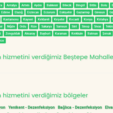
ra
Antalya
Artvin
Aydın
Balıkesir
Bilecik
Bingöl
Bitlis
Bolu
Edirne
Elazığ
Erzincan
Erzurum
Eskişehir
Gaziantep
Giresun
G
Kastamonu
Kayseri
Kırklareli
Kırşehir
Kocaeli
Konya
Kütahya
ir
Niğde
Ordu
Rize
Sakarya
Samsun
Siirt
Sinop
Sivas
Tekir
t
Zonguldak
Aksaray
Bayburt
Karaman
Kırıkkale
Batman
Şırnak
zce
hizmetini verdiğimiz Beştepe Mahalle
hizmetini verdiğimiz bölgeler
yon
Yenikent - Dezenfeksiyon
Bağlıca - Dezenfeksiyon
Elva