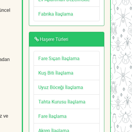
güncel
Fabrika İlaçlama
Haşere Türleri
Fare Sıçan İlaçlama
tadan
Kuş Biti İlaçlama
Uyuz Böceği İlaçlama
Tahta Kurusu İlaçlama
Fare İlaçlama
z ve
Akrep İlaçlama