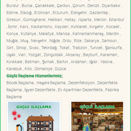
Burdur , Bursa , Çanakkale , Çankırı , Çorum , Denizli , Diyarbakır ,
Edirne , Elazığ , Erzincan , Erzurum , Eskişehir , Gaziantep ,
Giresun , Gümüşhane , Hakkari , Hatay , Isparta , Mersin , İstanbul
, İzmir , Kars , Kastamonu , Kayseri , Kırklareli , Kırşehir , Kocaeli ,
Konya , Kütahya , Malatya , Manisa , Kahramanmaraş , Mardin ,
Muğla , Muş , Nevşehir , Niğde , Ordu , Rize , Sakarya , Samsun ,
Siirt , Sinop , Sivas , Tekirdağ , Tokat , Trabzon , Tunceli , Şanlıurfa ,
Uşak , Van , Yozgat , Zonguldak , Aksaray , Bayburt , Karaman ,
Kırıkkale , Batman , Şırnak , Bartın , Ardahan , Iğdır , Yalova ,
Karabük , Kilis , Osmaniye , Düzce
Güçlü İlaçlama Hizmetlerimiz;
Böcek İlaçlama , Haşere İlaçlama , Dezenfeksiyon , Dezenfekte
İlaçlama , İşyeri Dezenfekte , Ev Apartman Dezenfekte , Fabrika
İlaçlama