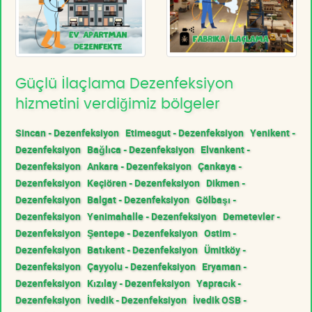
Güçlü İlaçlama Dezenfeksiyon
hizmetini verdiğimiz bölgeler
Sincan - Dezenfeksiyon
Etimesgut - Dezenfeksiyon
Yenikent -
Dezenfeksiyon
Bağlıca - Dezenfeksiyon
Elvankent -
Dezenfeksiyon
Ankara - Dezenfeksiyon
Çankaya -
Dezenfeksiyon
Keçiören - Dezenfeksiyon
Dikmen -
Dezenfeksiyon
Balgat - Dezenfeksiyon
Gölbaşı -
Dezenfeksiyon
Yenimahalle - Dezenfeksiyon
Demetevler -
Dezenfeksiyon
Şentepe - Dezenfeksiyon
Ostim -
Dezenfeksiyon
Batıkent - Dezenfeksiyon
Ümitköy -
Dezenfeksiyon
Çayyolu - Dezenfeksiyon
Eryaman -
Dezenfeksiyon
Kızılay - Dezenfeksiyon
Yapracık -
Dezenfeksiyon
İvedik - Dezenfeksiyon
İvedik OSB -