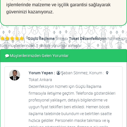
işlemlerinde malzeme ve işçilik garantisi sağlayarak
güveninizi kazanıyoruz.
Güçlü İlaçlama
firması
Tokat Dezenfeksiyon
hizmeti için
tüm müşterilerinden 5 yıldızlı yorumlar almıştır.
Müşterilerimizden Gelen Yorumlar
Yorum Yapan :
Şaban Sönmez, Konum :
Tokat Ankara
Dezenfeksiyon hizmeti için Güçlü İlaçlama
firmasıyla iletişime geçtim. Telefonda gösterdikleri
profesyonel yaklaşım, detaylı bilgilendirme ve
uygun fiyat teklifleri beni etkiledi. Hemen böcek
ilaçlama talebinde bulundum ve belirtilen saatte
hızlıca geldiler. Personelin maske takması ve iş