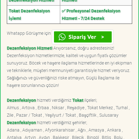
Tokat Dezenfeksiyon
✅ Profesyonel Dezenfeksiyon
İşlemi
Hizmeti - 7/24 Destek
Whatapp Görüşme için
Dezenfeksiyon Hizmeti
Arıyorsanız, doğru adrestesiniz!
Dezenfeksiyon hizmetlerimizle, kaliteli ve uygun fiyatlı çözümler
sunuyoruz. Böcek ve haşere ilaçlama hizmetlerinde en iyi ekipman
ve tekniklerle, müşteri memnuniyeti garantisiyle hizmet veriyoruz.
Sağlığınızı ve güvenliğinizi riske atmayın, Güçlü İlaçlama ile
haşere sorunlarınızı çözün!
Dezenfeksiyon
hizmeti verdiğimiz
Tokat
ilçeleri;
Almus , Artova , Erbaa , Niksar , Reşadiye , Tokat Merkez , Turhal ,
Zile , Pazar / Tokat , Yeşilyurt / Tokat , Başçiftlik , Sulusaray
Dezenfeksiyon
hizmeti verdiğimiz şehirler;
Adana , Adıyaman , Afyonkarahisar , Ağrı , Amasya , Ankara ,
Antalya , Artvin , Aydın , Balıkesir , Bilecik , Bingöl , Bitlis , Bolu ,