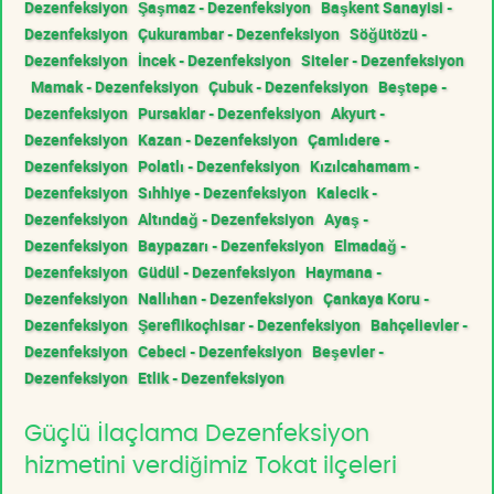
Dezenfeksiyon
Şaşmaz - Dezenfeksiyon
Başkent Sanayisi -
Dezenfeksiyon
Çukurambar - Dezenfeksiyon
Söğütözü -
Dezenfeksiyon
İncek - Dezenfeksiyon
Siteler - Dezenfeksiyon
Mamak - Dezenfeksiyon
Çubuk - Dezenfeksiyon
Beştepe -
Dezenfeksiyon
Pursaklar - Dezenfeksiyon
Akyurt -
Dezenfeksiyon
Kazan - Dezenfeksiyon
Çamlıdere -
Dezenfeksiyon
Polatlı - Dezenfeksiyon
Kızılcahamam -
Dezenfeksiyon
Sıhhiye - Dezenfeksiyon
Kalecik -
Dezenfeksiyon
Altındağ - Dezenfeksiyon
Ayaş -
Dezenfeksiyon
Baypazarı - Dezenfeksiyon
Elmadağ -
Dezenfeksiyon
Güdül - Dezenfeksiyon
Haymana -
Dezenfeksiyon
Nallıhan - Dezenfeksiyon
Çankaya Koru -
Dezenfeksiyon
Şereflikoçhisar - Dezenfeksiyon
Bahçelievler -
Dezenfeksiyon
Cebeci - Dezenfeksiyon
Beşevler -
Dezenfeksiyon
Etlik - Dezenfeksiyon
Güçlü İlaçlama Dezenfeksiyon
hizmetini verdiğimiz Tokat ilçeleri