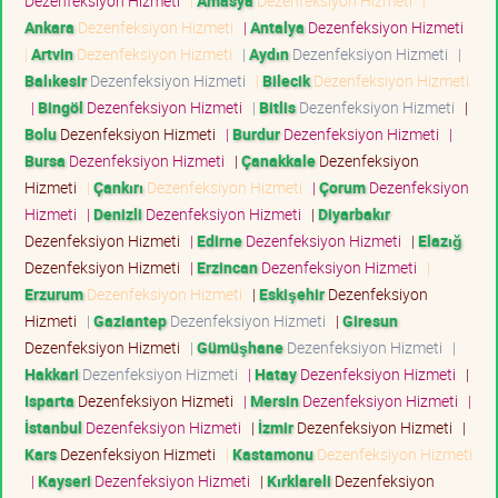
Dezenfeksiyon Hizmeti
|
Amasya
Dezenfeksiyon Hizmeti
|
Ankara
Dezenfeksiyon Hizmeti
|
Antalya
Dezenfeksiyon Hizmeti
|
Artvin
Dezenfeksiyon Hizmeti
|
Aydın
Dezenfeksiyon Hizmeti
|
Balıkesir
Dezenfeksiyon Hizmeti
|
Bilecik
Dezenfeksiyon Hizmeti
|
Bingöl
Dezenfeksiyon Hizmeti
|
Bitlis
Dezenfeksiyon Hizmeti
|
Bolu
Dezenfeksiyon Hizmeti
|
Burdur
Dezenfeksiyon Hizmeti
|
Bursa
Dezenfeksiyon Hizmeti
|
Çanakkale
Dezenfeksiyon
Hizmeti
|
Çankırı
Dezenfeksiyon Hizmeti
|
Çorum
Dezenfeksiyon
Hizmeti
|
Denizli
Dezenfeksiyon Hizmeti
|
Diyarbakır
Dezenfeksiyon Hizmeti
|
Edirne
Dezenfeksiyon Hizmeti
|
Elazığ
Dezenfeksiyon Hizmeti
|
Erzincan
Dezenfeksiyon Hizmeti
|
Erzurum
Dezenfeksiyon Hizmeti
|
Eskişehir
Dezenfeksiyon
Hizmeti
|
Gaziantep
Dezenfeksiyon Hizmeti
|
Giresun
Dezenfeksiyon Hizmeti
|
Gümüşhane
Dezenfeksiyon Hizmeti
|
Hakkari
Dezenfeksiyon Hizmeti
|
Hatay
Dezenfeksiyon Hizmeti
|
Isparta
Dezenfeksiyon Hizmeti
|
Mersin
Dezenfeksiyon Hizmeti
|
İstanbul
Dezenfeksiyon Hizmeti
|
İzmir
Dezenfeksiyon Hizmeti
|
Kars
Dezenfeksiyon Hizmeti
|
Kastamonu
Dezenfeksiyon Hizmeti
|
Kayseri
Dezenfeksiyon Hizmeti
|
Kırklareli
Dezenfeksiyon