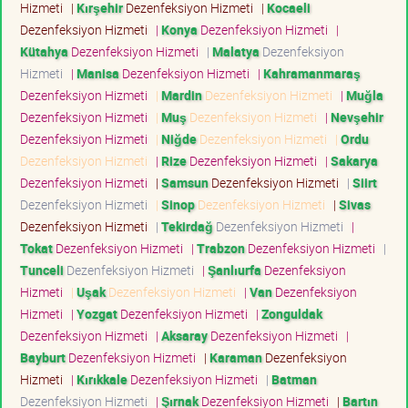
Hizmeti
|
Kırşehir
Dezenfeksiyon Hizmeti
|
Kocaeli
Dezenfeksiyon Hizmeti
|
Konya
Dezenfeksiyon Hizmeti
|
Kütahya
Dezenfeksiyon Hizmeti
|
Malatya
Dezenfeksiyon
Hizmeti
|
Manisa
Dezenfeksiyon Hizmeti
|
Kahramanmaraş
Dezenfeksiyon Hizmeti
|
Mardin
Dezenfeksiyon Hizmeti
|
Muğla
Dezenfeksiyon Hizmeti
|
Muş
Dezenfeksiyon Hizmeti
|
Nevşehir
Dezenfeksiyon Hizmeti
|
Niğde
Dezenfeksiyon Hizmeti
|
Ordu
Dezenfeksiyon Hizmeti
|
Rize
Dezenfeksiyon Hizmeti
|
Sakarya
Dezenfeksiyon Hizmeti
|
Samsun
Dezenfeksiyon Hizmeti
|
Siirt
Dezenfeksiyon Hizmeti
|
Sinop
Dezenfeksiyon Hizmeti
|
Sivas
Dezenfeksiyon Hizmeti
|
Tekirdağ
Dezenfeksiyon Hizmeti
|
Tokat
Dezenfeksiyon Hizmeti
|
Trabzon
Dezenfeksiyon Hizmeti
|
Tunceli
Dezenfeksiyon Hizmeti
|
Şanlıurfa
Dezenfeksiyon
Hizmeti
|
Uşak
Dezenfeksiyon Hizmeti
|
Van
Dezenfeksiyon
Hizmeti
|
Yozgat
Dezenfeksiyon Hizmeti
|
Zonguldak
Dezenfeksiyon Hizmeti
|
Aksaray
Dezenfeksiyon Hizmeti
|
Bayburt
Dezenfeksiyon Hizmeti
|
Karaman
Dezenfeksiyon
Hizmeti
|
Kırıkkale
Dezenfeksiyon Hizmeti
|
Batman
Dezenfeksiyon Hizmeti
|
Şırnak
Dezenfeksiyon Hizmeti
|
Bartın