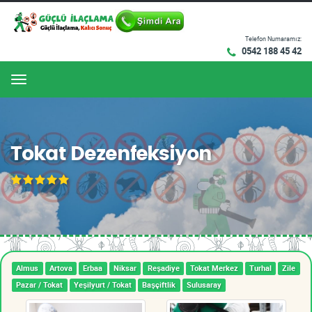
Telefon Numaramız:
0542 188 45 42
Menu
Tokat Dezenfeksiyon
Almus
Artova
Erbaa
Niksar
Reşadiye
Tokat Merkez
Turhal
Zile
Pazar / Tokat
Yeşilyurt / Tokat
Başçiftlik
Sulusaray