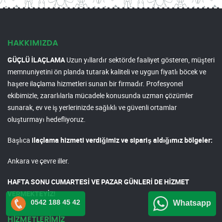
HAKKIMIZDA
GÜÇLÜ İLAÇLAMA
Uzun yıllardır sektörde faaliyet gösteren, müşteri
memnuniyetini ön planda tutarak kaliteli ve uygun fiyatlı böcek ve
haşere ilaçlama hizmetleri sunan bir firmadır. Profesyonel
ekibimizle, zararlılarla mücadele konusunda uzman çözümler
sunarak, ev ve iş yerlerinizde sağlıklı ve güvenli ortamlar
oluşturmayı hedefliyoruz.
Başlıca
ilaçlama hizmeti verdiğimiz ve sipariş aldığımız bölgeler:
Ankara ve çevre iller.
HAFTA SONU CUMARTESİ VE PAZAR GÜNLERİ DE HİZMET
VERMEKTEYİZ!
0542 188 45 42
Whatsapp
HİZMETLERİMİZ