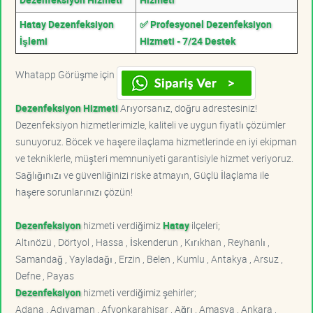
Hatay Dezenfeksiyon
✅ Profesyonel Dezenfeksiyon
İşlemi
Hizmeti - 7/24 Destek
Whatapp Görüşme için
Dezenfeksiyon Hizmeti
Arıyorsanız, doğru adrestesiniz!
Dezenfeksiyon hizmetlerimizle, kaliteli ve uygun fiyatlı çözümler
sunuyoruz. Böcek ve haşere ilaçlama hizmetlerinde en iyi ekipman
ve tekniklerle, müşteri memnuniyeti garantisiyle hizmet veriyoruz.
Sağlığınızı ve güvenliğinizi riske atmayın, Güçlü İlaçlama ile
haşere sorunlarınızı çözün!
Dezenfeksiyon
hizmeti verdiğimiz
Hatay
ilçeleri;
Altınözü , Dörtyol , Hassa , İskenderun , Kırıkhan , Reyhanlı ,
Samandağ , Yayladağı , Erzin , Belen , Kumlu , Antakya , Arsuz ,
Defne , Payas
Dezenfeksiyon
hizmeti verdiğimiz şehirler;
Adana , Adıyaman , Afyonkarahisar , Ağrı , Amasya , Ankara ,