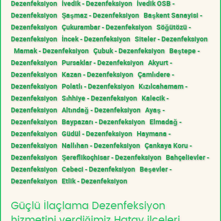
Dezenfeksiyon
İvedik - Dezenfeksiyon
İvedik OSB -
Dezenfeksiyon
Şaşmaz - Dezenfeksiyon
Başkent Sanayisi -
Dezenfeksiyon
Çukurambar - Dezenfeksiyon
Söğütözü -
Dezenfeksiyon
İncek - Dezenfeksiyon
Siteler - Dezenfeksiyon
Mamak - Dezenfeksiyon
Çubuk - Dezenfeksiyon
Beştepe -
Dezenfeksiyon
Pursaklar - Dezenfeksiyon
Akyurt -
Dezenfeksiyon
Kazan - Dezenfeksiyon
Çamlıdere -
Dezenfeksiyon
Polatlı - Dezenfeksiyon
Kızılcahamam -
Dezenfeksiyon
Sıhhiye - Dezenfeksiyon
Kalecik -
Dezenfeksiyon
Altındağ - Dezenfeksiyon
Ayaş -
Dezenfeksiyon
Baypazarı - Dezenfeksiyon
Elmadağ -
Dezenfeksiyon
Güdül - Dezenfeksiyon
Haymana -
Dezenfeksiyon
Nallıhan - Dezenfeksiyon
Çankaya Koru -
Dezenfeksiyon
Şereflikoçhisar - Dezenfeksiyon
Bahçelievler -
Dezenfeksiyon
Cebeci - Dezenfeksiyon
Beşevler -
Dezenfeksiyon
Etlik - Dezenfeksiyon
Güçlü İlaçlama Dezenfeksiyon
hizmetini verdiğimiz Hatay ilçeleri