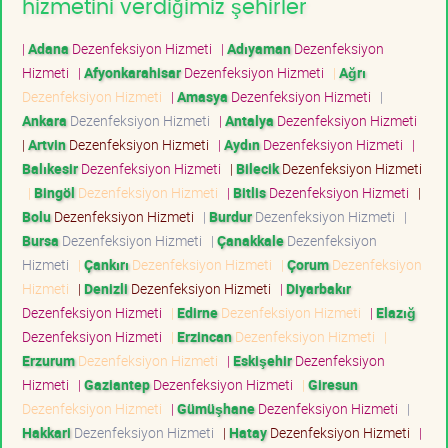
hizmetini verdiğimiz şehirler
|
Adana
Dezenfeksiyon Hizmeti
|
Adıyaman
Dezenfeksiyon
Hizmeti
|
Afyonkarahisar
Dezenfeksiyon Hizmeti
|
Ağrı
Dezenfeksiyon Hizmeti
|
Amasya
Dezenfeksiyon Hizmeti
|
Ankara
Dezenfeksiyon Hizmeti
|
Antalya
Dezenfeksiyon Hizmeti
|
Artvin
Dezenfeksiyon Hizmeti
|
Aydın
Dezenfeksiyon Hizmeti
|
Balıkesir
Dezenfeksiyon Hizmeti
|
Bilecik
Dezenfeksiyon Hizmeti
|
Bingöl
Dezenfeksiyon Hizmeti
|
Bitlis
Dezenfeksiyon Hizmeti
|
Bolu
Dezenfeksiyon Hizmeti
|
Burdur
Dezenfeksiyon Hizmeti
|
Bursa
Dezenfeksiyon Hizmeti
|
Çanakkale
Dezenfeksiyon
Hizmeti
|
Çankırı
Dezenfeksiyon Hizmeti
|
Çorum
Dezenfeksiyon
Hizmeti
|
Denizli
Dezenfeksiyon Hizmeti
|
Diyarbakır
Dezenfeksiyon Hizmeti
|
Edirne
Dezenfeksiyon Hizmeti
|
Elazığ
Dezenfeksiyon Hizmeti
|
Erzincan
Dezenfeksiyon Hizmeti
|
Erzurum
Dezenfeksiyon Hizmeti
|
Eskişehir
Dezenfeksiyon
Hizmeti
|
Gaziantep
Dezenfeksiyon Hizmeti
|
Giresun
Dezenfeksiyon Hizmeti
|
Gümüşhane
Dezenfeksiyon Hizmeti
|
Hakkari
Dezenfeksiyon Hizmeti
|
Hatay
Dezenfeksiyon Hizmeti
|