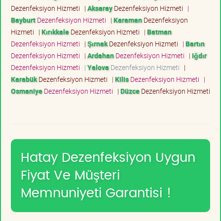
Dezenfeksiyon Hizmeti
|
Aksaray
Dezenfeksiyon Hizmeti
|
Bayburt
Dezenfeksiyon Hizmeti
|
Karaman
Dezenfeksiyon
Hizmeti
|
Kırıkkale
Dezenfeksiyon Hizmeti
|
Batman
Dezenfeksiyon Hizmeti
|
Şırnak
Dezenfeksiyon Hizmeti
|
Bartın
Dezenfeksiyon Hizmeti
|
Ardahan
Dezenfeksiyon Hizmeti
|
Iğdır
Dezenfeksiyon Hizmeti
|
Yalova
Dezenfeksiyon Hizmeti
|
Karabük
Dezenfeksiyon Hizmeti
|
Kilis
Dezenfeksiyon Hizmeti
|
Osmaniye
Dezenfeksiyon Hizmeti
|
Düzce
Dezenfeksiyon Hizmeti
Hatay Dezenfeksiyon Uygun
Fiyat Ve Müşteri
Memnuniyeti Garantisi !