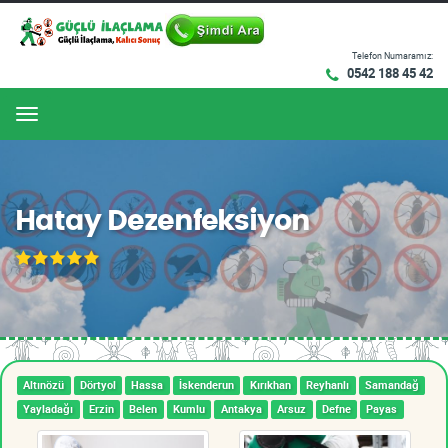
Telefon Numaramız:
0542 188 45 42
Menu
Hatay Dezenfeksiyon
Altınözü
Dörtyol
Hassa
İskenderun
Kırıkhan
Reyhanlı
Samandağ
Yayladağı
Erzin
Belen
Kumlu
Antakya
Arsuz
Defne
Payas