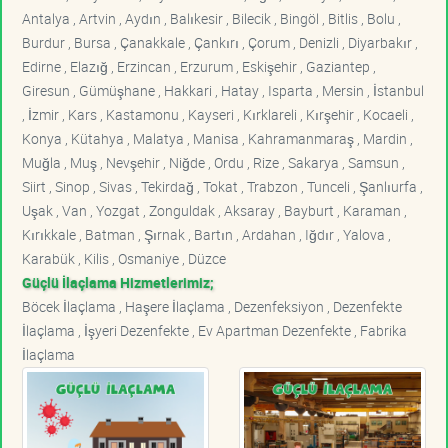
Antalya , Artvin , Aydın , Balıkesir , Bilecik , Bingöl , Bitlis , Bolu ,
Burdur , Bursa , Çanakkale , Çankırı , Çorum , Denizli , Diyarbakır ,
Edirne , Elazığ , Erzincan , Erzurum , Eskişehir , Gaziantep ,
Giresun , Gümüşhane , Hakkari , Hatay , Isparta , Mersin , İstanbul
, İzmir , Kars , Kastamonu , Kayseri , Kırklareli , Kırşehir , Kocaeli ,
Konya , Kütahya , Malatya , Manisa , Kahramanmaraş , Mardin ,
Muğla , Muş , Nevşehir , Niğde , Ordu , Rize , Sakarya , Samsun ,
Siirt , Sinop , Sivas , Tekirdağ , Tokat , Trabzon , Tunceli , Şanlıurfa ,
Uşak , Van , Yozgat , Zonguldak , Aksaray , Bayburt , Karaman ,
Kırıkkale , Batman , Şırnak , Bartın , Ardahan , Iğdır , Yalova ,
Karabük , Kilis , Osmaniye , Düzce
Güçlü İlaçlama Hizmetlerimiz;
Böcek İlaçlama , Haşere İlaçlama , Dezenfeksiyon , Dezenfekte
İlaçlama , İşyeri Dezenfekte , Ev Apartman Dezenfekte , Fabrika
İlaçlama