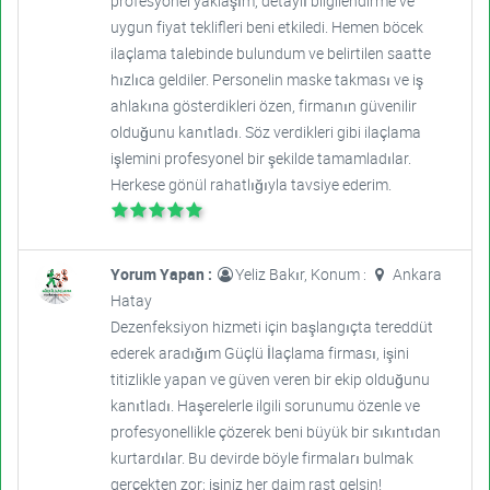
profesyonel yaklaşım, detaylı bilgilendirme ve
uygun fiyat teklifleri beni etkiledi. Hemen böcek
ilaçlama talebinde bulundum ve belirtilen saatte
hızlıca geldiler. Personelin maske takması ve iş
ahlakına gösterdikleri özen, firmanın güvenilir
olduğunu kanıtladı. Söz verdikleri gibi ilaçlama
işlemini profesyonel bir şekilde tamamladılar.
Herkese gönül rahatlığıyla tavsiye ederim.
Yorum Yapan :
Yeliz Bakır, Konum :
Ankara
Hatay
Dezenfeksiyon hizmeti için başlangıçta tereddüt
ederek aradığım Güçlü İlaçlama firması, işini
titizlikle yapan ve güven veren bir ekip olduğunu
kanıtladı. Haşerelerle ilgili sorunumu özenle ve
profesyonellikle çözerek beni büyük bir sıkıntıdan
kurtardılar. Bu devirde böyle firmaları bulmak
gerçekten zor; işiniz her daim rast gelsin!