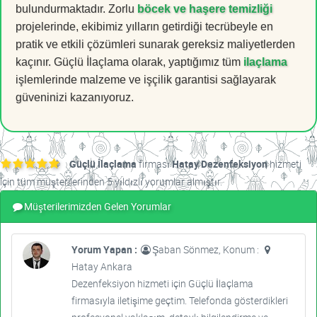
bulundurmaktadır. Zorlu
böcek ve haşere temizliği
projelerinde, ekibimiz yılların getirdiği tecrübeyle en
pratik ve etkili çözümleri sunarak gereksiz maliyetlerden
kaçınır. Güçlü İlaçlama olarak, yaptığımız tüm
ilaçlama
işlemlerinde malzeme ve işçilik garantisi sağlayarak
güveninizi kazanıyoruz.
Güçlü İlaçlama
firması
Hatay Dezenfeksiyon
hizmeti
için tüm müşterilerinden 5 yıldızlı yorumlar almıştır.
Müşterilerimizden Gelen Yorumlar
Yorum Yapan :
Şaban Sönmez, Konum :
Hatay Ankara
Dezenfeksiyon hizmeti için Güçlü İlaçlama
firmasıyla iletişime geçtim. Telefonda gösterdikleri