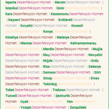
Isparta
Dezenfeksiyon Hizmeti
|
Mersin
Dezenfeksiyon Hizmeti
|
İstanbul
Dezenfeksiyon Hizmeti
|
İzmir
Dezenfeksiyon Hizmeti
|
Kars
Dezenfeksiyon Hizmeti
|
Kastamonu
Dezenfeksiyon Hizmeti
|
Kayseri
Dezenfeksiyon Hizmeti
|
Kırklareli
Dezenfeksiyon
Hizmeti
|
Kırşehir
Dezenfeksiyon Hizmeti
|
Kocaeli
Dezenfeksiyon Hizmeti
|
Konya
Dezenfeksiyon Hizmeti
|
Kütahya
Dezenfeksiyon Hizmeti
|
Malatya
Dezenfeksiyon
Hizmeti
|
Manisa
Dezenfeksiyon Hizmeti
|
Kahramanmaraş
Dezenfeksiyon Hizmeti
|
Mardin
Dezenfeksiyon Hizmeti
|
Muğla
Dezenfeksiyon Hizmeti
|
Muş
Dezenfeksiyon Hizmeti
|
Nevşehir
Dezenfeksiyon Hizmeti
|
Niğde
Dezenfeksiyon Hizmeti
|
Ordu
Dezenfeksiyon Hizmeti
|
Rize
Dezenfeksiyon Hizmeti
|
Sakarya
Dezenfeksiyon Hizmeti
|
Samsun
Dezenfeksiyon Hizmeti
|
Siirt
Dezenfeksiyon Hizmeti
|
Sinop
Dezenfeksiyon Hizmeti
|
Sivas
Dezenfeksiyon Hizmeti
|
Tekirdağ
Dezenfeksiyon Hizmeti
|
Tokat
Dezenfeksiyon Hizmeti
|
Trabzon
Dezenfeksiyon Hizmeti
|
Tunceli
Dezenfeksiyon Hizmeti
|
Şanlıurfa
Dezenfeksiyon
Hizmeti
|
Uşak
Dezenfeksiyon Hizmeti
|
Van
Dezenfeksiyon
Hizmeti
|
Yozgat
Dezenfeksiyon Hizmeti
|
Zonguldak