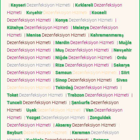
|
Kayseri
Dezenfeksiyon Hizmeti
|
Kırklareli
Dezenfeksiyon
Hizmeti
|
Kırşehir
Dezenfeksiyon Hizmeti
|
Kocaeli
Dezenfeksiyon Hizmeti
|
Konya
Dezenfeksiyon Hizmeti
|
Kütahya
Dezenfeksiyon Hizmeti
|
Malatya
Dezenfeksiyon
Hizmeti
|
Manisa
Dezenfeksiyon Hizmeti
|
Kahramanmaraş
Dezenfeksiyon Hizmeti
|
Mardin
Dezenfeksiyon Hizmeti
|
Muğla
Dezenfeksiyon Hizmeti
|
Muş
Dezenfeksiyon Hizmeti
|
Nevşehir
Dezenfeksiyon Hizmeti
|
Niğde
Dezenfeksiyon Hizmeti
|
Ordu
Dezenfeksiyon Hizmeti
|
Rize
Dezenfeksiyon Hizmeti
|
Sakarya
Dezenfeksiyon Hizmeti
|
Samsun
Dezenfeksiyon Hizmeti
|
Siirt
Dezenfeksiyon Hizmeti
|
Sinop
Dezenfeksiyon Hizmeti
|
Sivas
Dezenfeksiyon Hizmeti
|
Tekirdağ
Dezenfeksiyon Hizmeti
|
Tokat
Dezenfeksiyon Hizmeti
|
Trabzon
Dezenfeksiyon Hizmeti
|
Tunceli
Dezenfeksiyon Hizmeti
|
Şanlıurfa
Dezenfeksiyon
Hizmeti
|
Uşak
Dezenfeksiyon Hizmeti
|
Van
Dezenfeksiyon
Hizmeti
|
Yozgat
Dezenfeksiyon Hizmeti
|
Zonguldak
Dezenfeksiyon Hizmeti
|
Aksaray
Dezenfeksiyon Hizmeti
|
Bayburt
Dezenfeksiyon Hizmeti
|
Karaman
Dezenfeksiyon
Hizmeti
|
Kırıkkale
Dezenfeksiyon Hizmeti
|
Batman