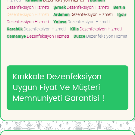
Dezenfeksiyon Hizmeti
|
Şırnak
Dezenfeksiyon Hizmeti
|
Bartın
Dezenfeksiyon Hizmeti
|
Ardahan
Dezenfeksiyon Hizmeti
|
Iğdır
Dezenfeksiyon Hizmeti
|
Yalova
Dezenfeksiyon Hizmeti
|
Karabük
Dezenfeksiyon Hizmeti
|
Kilis
Dezenfeksiyon Hizmeti
|
Osmaniye
Dezenfeksiyon Hizmeti
|
Düzce
Dezenfeksiyon Hizmeti
Kırıkkale Dezenfeksiyon
Uygun Fiyat Ve Müşteri
Memnuniyeti Garantisi !