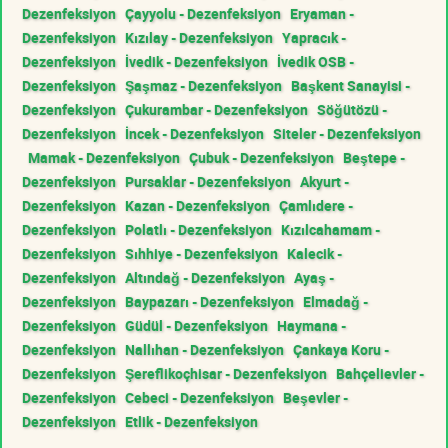
Dezenfeksiyon
Çayyolu - Dezenfeksiyon
Eryaman -
Dezenfeksiyon
Kızılay - Dezenfeksiyon
Yapracık -
Dezenfeksiyon
İvedik - Dezenfeksiyon
İvedik OSB -
Dezenfeksiyon
Şaşmaz - Dezenfeksiyon
Başkent Sanayisi -
Dezenfeksiyon
Çukurambar - Dezenfeksiyon
Söğütözü -
Dezenfeksiyon
İncek - Dezenfeksiyon
Siteler - Dezenfeksiyon
Mamak - Dezenfeksiyon
Çubuk - Dezenfeksiyon
Beştepe -
Dezenfeksiyon
Pursaklar - Dezenfeksiyon
Akyurt -
Dezenfeksiyon
Kazan - Dezenfeksiyon
Çamlıdere -
Dezenfeksiyon
Polatlı - Dezenfeksiyon
Kızılcahamam -
Dezenfeksiyon
Sıhhiye - Dezenfeksiyon
Kalecik -
Dezenfeksiyon
Altındağ - Dezenfeksiyon
Ayaş -
Dezenfeksiyon
Baypazarı - Dezenfeksiyon
Elmadağ -
Dezenfeksiyon
Güdül - Dezenfeksiyon
Haymana -
Dezenfeksiyon
Nallıhan - Dezenfeksiyon
Çankaya Koru -
Dezenfeksiyon
Şereflikoçhisar - Dezenfeksiyon
Bahçelievler -
Dezenfeksiyon
Cebeci - Dezenfeksiyon
Beşevler -
Dezenfeksiyon
Etlik - Dezenfeksiyon