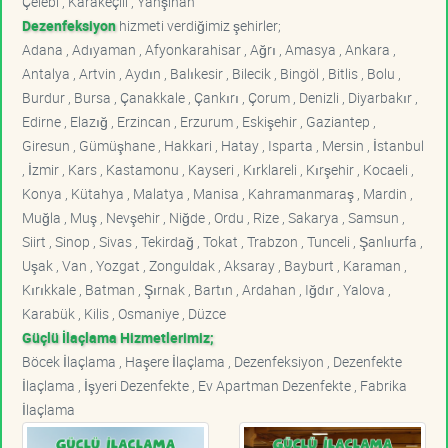
Çelebi , Karakeçili , Yahşihan
Dezenfeksiyon
hizmeti verdiğimiz şehirler;
Adana , Adıyaman , Afyonkarahisar , Ağrı , Amasya , Ankara ,
Antalya , Artvin , Aydın , Balıkesir , Bilecik , Bingöl , Bitlis , Bolu ,
Burdur , Bursa , Çanakkale , Çankırı , Çorum , Denizli , Diyarbakır ,
Edirne , Elazığ , Erzincan , Erzurum , Eskişehir , Gaziantep ,
Giresun , Gümüşhane , Hakkari , Hatay , Isparta , Mersin , İstanbul
, İzmir , Kars , Kastamonu , Kayseri , Kırklareli , Kırşehir , Kocaeli ,
Konya , Kütahya , Malatya , Manisa , Kahramanmaraş , Mardin ,
Muğla , Muş , Nevşehir , Niğde , Ordu , Rize , Sakarya , Samsun ,
Siirt , Sinop , Sivas , Tekirdağ , Tokat , Trabzon , Tunceli , Şanlıurfa ,
Uşak , Van , Yozgat , Zonguldak , Aksaray , Bayburt , Karaman ,
Kırıkkale , Batman , Şırnak , Bartın , Ardahan , Iğdır , Yalova ,
Karabük , Kilis , Osmaniye , Düzce
Güçlü İlaçlama Hizmetlerimiz;
Böcek İlaçlama , Haşere İlaçlama , Dezenfeksiyon , Dezenfekte
İlaçlama , İşyeri Dezenfekte , Ev Apartman Dezenfekte , Fabrika
İlaçlama