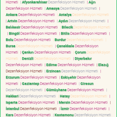
Hizmeti
|
Afyonkarahisar
Dezenfeksiyon Hizmeti
|
Ağrı
Dezenfeksiyon Hizmeti
|
Amasya
Dezenfeksiyon Hizmeti
|
Ankara
Dezenfeksiyon Hizmeti
|
Antalya
Dezenfeksiyon Hizmeti
|
Artvin
Dezenfeksiyon Hizmeti
|
Aydın
Dezenfeksiyon Hizmeti
|
Balıkesir
Dezenfeksiyon Hizmeti
|
Bilecik
Dezenfeksiyon Hizmeti
|
Bingöl
Dezenfeksiyon Hizmeti
|
Bitlis
Dezenfeksiyon Hizmeti
|
Bolu
Dezenfeksiyon Hizmeti
|
Burdur
Dezenfeksiyon Hizmeti
|
Bursa
Dezenfeksiyon Hizmeti
|
Çanakkale
Dezenfeksiyon
Hizmeti
|
Çankırı
Dezenfeksiyon Hizmeti
|
Çorum
Dezenfeksiyon
Hizmeti
|
Denizli
Dezenfeksiyon Hizmeti
|
Diyarbakır
Dezenfeksiyon Hizmeti
|
Edirne
Dezenfeksiyon Hizmeti
|
Elazığ
Dezenfeksiyon Hizmeti
|
Erzincan
Dezenfeksiyon Hizmeti
|
Erzurum
Dezenfeksiyon Hizmeti
|
Eskişehir
Dezenfeksiyon
Hizmeti
|
Gaziantep
Dezenfeksiyon Hizmeti
|
Giresun
Dezenfeksiyon Hizmeti
|
Gümüşhane
Dezenfeksiyon Hizmeti
|
Hakkari
Dezenfeksiyon Hizmeti
|
Hatay
Dezenfeksiyon Hizmeti
|
Isparta
Dezenfeksiyon Hizmeti
|
Mersin
Dezenfeksiyon Hizmeti
|
İstanbul
Dezenfeksiyon Hizmeti
|
İzmir
Dezenfeksiyon Hizmeti
|
Kars
Dezenfeksiyon Hizmeti
|
Kastamonu
Dezenfeksiyon Hizmeti