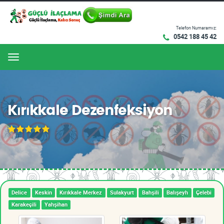
Telefon Numaramız:
0542 188 45 42
Menu
Kırıkkale Dezenfeksiyon
Delice
Keskin
Kırıkkale Merkez
Sulakyurt
Bahşili
Balışeyh
Çelebi
Karakeçili
Yahşihan