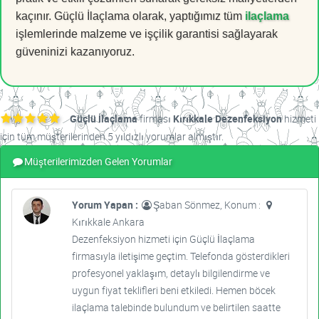
kaçınır. Güçlü İlaçlama olarak, yaptığımız tüm
ilaçlama
işlemlerinde malzeme ve işçilik garantisi sağlayarak
güveninizi kazanıyoruz.
Güçlü İlaçlama
firması
Kırıkkale Dezenfeksiyon
hizmeti
için tüm müşterilerinden 5 yıldızlı yorumlar almıştır.
Müşterilerimizden Gelen Yorumlar
Yorum Yapan :
Şaban Sönmez, Konum :
Kırıkkale Ankara
Dezenfeksiyon hizmeti için Güçlü İlaçlama
firmasıyla iletişime geçtim. Telefonda gösterdikleri
profesyonel yaklaşım, detaylı bilgilendirme ve
uygun fiyat teklifleri beni etkiledi. Hemen böcek
ilaçlama talebinde bulundum ve belirtilen saatte