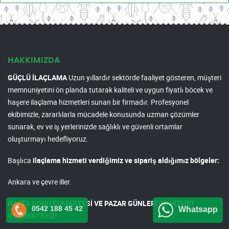
HAKKIMIZDA
GÜÇLÜ İLAÇLAMA
Uzun yıllardır sektörde faaliyet gösteren, müşteri
memnuniyetini ön planda tutarak kaliteli ve uygun fiyatlı böcek ve
haşere ilaçlama hizmetleri sunan bir firmadır. Profesyonel
ekibimizle, zararlılarla mücadele konusunda uzman çözümler
sunarak, ev ve iş yerlerinizde sağlıklı ve güvenli ortamlar
oluşturmayı hedefliyoruz.
Başlıca
ilaçlama hizmeti verdiğimiz ve sipariş aldığımız bölgeler:
Ankara ve çevre iller.
HAFTA SONU CUMARTESİ VE PAZAR GÜNLERİ DE HİZMET
0542 188 45 42
Whatsapp
VERMEKTEYİZ!