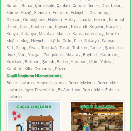
Burdur , Bursa , Çanakkale , Çankırı , Çorum , Denizli , Diyarbakır ,
Edirne , Elazığ , Erzincan , Erzurum , Eskişehir , Gaziantep ,
Giresun , Gümüşhane , Hakkari , Hatay , Isparta , Mersin , İstanbul
, İzmir , Kars , Kastamonu , Kayseri , Kırklareli , Kırşehir , Kocaeli ,
Konya , Kütahya , Malatya , Manisa , Kahramanmaraş , Mardin ,
Muğla , Muş , Nevşehir , Niğde , Ordu , Rize , Sakarya , Samsun ,
Siirt , Sinop , Sivas , Tekirdağ , Tokat , Trabzon , Tunceli , Şanlıurfa ,
Uşak , Van , Yozgat , Zonguldak , Aksaray , Bayburt , Karaman ,
Kırıkkale , Batman , Şırnak , Bartın , Ardahan , Iğdır , Yalova ,
Karabük , Kilis , Osmaniye , Düzce
Güçlü İlaçlama Hizmetlerimiz;
Böcek İlaçlama , Haşere İlaçlama , Dezenfeksiyon , Dezenfekte
İlaçlama , İşyeri Dezenfekte , Ev Apartman Dezenfekte , Fabrika
İlaçlama