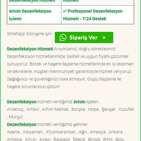
Artvin Dezenfeksiyon
✅ Profesyonel Dezenfeksiyon
İşlemi
Hizmeti - 7/24 Destek
Whatapp Görüşme için
Dezenfeksiyon Hizmeti
Arıyorsanız, doğru adrestesiniz!
Dezenfeksiyon hizmetlerimizle, kaliteli ve uygun fiyatlı çözümler
sunuyoruz. Böcek ve haşere ilaçlama hizmetlerinde en iyi ekipman
ve tekniklerle, müşteri memnuniyeti garantisiyle hizmet veriyoruz.
Sağlığınızı ve güvenliğinizi riske atmayın, Güçlü İlaçlama ile
haşere sorunlarınızı çözün!
Dezenfeksiyon
hizmeti verdiğimiz
Artvin
ilçeleri;
Ardanuç , Arhavi , Artvin Merkez , Borçka , Hopa , Şavşat , Yusufeli
, Murgul
Dezenfeksiyon
hizmeti verdiğimiz şehirler;
Adana , Adıyaman , Afyonkarahisar , Ağrı , Amasya , Ankara ,
Antalya , Artvin , Aydın , Balıkesir , Bilecik , Bingöl , Bitlis , Bolu ,