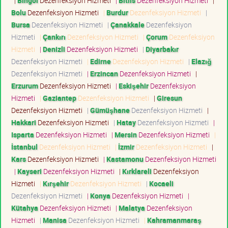
|
Bingöl
Dezenfeksiyon Hizmeti
|
Bitlis
Dezenfeksiyon Hizmeti
|
Bolu
Dezenfeksiyon Hizmeti
|
Burdur
Dezenfeksiyon Hizmeti
|
Bursa
Dezenfeksiyon Hizmeti
|
Çanakkale
Dezenfeksiyon
Hizmeti
|
Çankırı
Dezenfeksiyon Hizmeti
|
Çorum
Dezenfeksiyon
Hizmeti
|
Denizli
Dezenfeksiyon Hizmeti
|
Diyarbakır
Dezenfeksiyon Hizmeti
|
Edirne
Dezenfeksiyon Hizmeti
|
Elazığ
Dezenfeksiyon Hizmeti
|
Erzincan
Dezenfeksiyon Hizmeti
|
Erzurum
Dezenfeksiyon Hizmeti
|
Eskişehir
Dezenfeksiyon
Hizmeti
|
Gaziantep
Dezenfeksiyon Hizmeti
|
Giresun
Dezenfeksiyon Hizmeti
|
Gümüşhane
Dezenfeksiyon Hizmeti
|
Hakkari
Dezenfeksiyon Hizmeti
|
Hatay
Dezenfeksiyon Hizmeti
|
Isparta
Dezenfeksiyon Hizmeti
|
Mersin
Dezenfeksiyon Hizmeti
|
İstanbul
Dezenfeksiyon Hizmeti
|
İzmir
Dezenfeksiyon Hizmeti
|
Kars
Dezenfeksiyon Hizmeti
|
Kastamonu
Dezenfeksiyon Hizmeti
|
Kayseri
Dezenfeksiyon Hizmeti
|
Kırklareli
Dezenfeksiyon
Hizmeti
|
Kırşehir
Dezenfeksiyon Hizmeti
|
Kocaeli
Dezenfeksiyon Hizmeti
|
Konya
Dezenfeksiyon Hizmeti
|
Kütahya
Dezenfeksiyon Hizmeti
|
Malatya
Dezenfeksiyon
Hizmeti
|
Manisa
Dezenfeksiyon Hizmeti
|
Kahramanmaraş