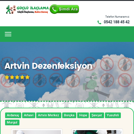
Telefon Numaramız:
0542 188 45 42
Menu
Artvin Dezenfeksiyon
Ardanuç
Arhavi
Artvin Merkez
Borçka
Hopa
Şavşat
Yusufeli
Murgul