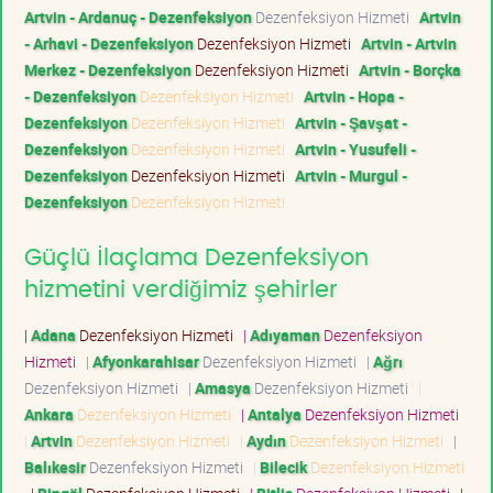
Artvin - Ardanuç - Dezenfeksiyon
Dezenfeksiyon Hizmeti
Artvin
- Arhavi - Dezenfeksiyon
Dezenfeksiyon Hizmeti
Artvin - Artvin
Merkez - Dezenfeksiyon
Dezenfeksiyon Hizmeti
Artvin - Borçka
- Dezenfeksiyon
Dezenfeksiyon Hizmeti
Artvin - Hopa -
Dezenfeksiyon
Dezenfeksiyon Hizmeti
Artvin - Şavşat -
Dezenfeksiyon
Dezenfeksiyon Hizmeti
Artvin - Yusufeli -
Dezenfeksiyon
Dezenfeksiyon Hizmeti
Artvin - Murgul -
Dezenfeksiyon
Dezenfeksiyon Hizmeti
Güçlü İlaçlama Dezenfeksiyon
hizmetini verdiğimiz şehirler
|
Adana
Dezenfeksiyon Hizmeti
|
Adıyaman
Dezenfeksiyon
Hizmeti
|
Afyonkarahisar
Dezenfeksiyon Hizmeti
|
Ağrı
Dezenfeksiyon Hizmeti
|
Amasya
Dezenfeksiyon Hizmeti
|
Ankara
Dezenfeksiyon Hizmeti
|
Antalya
Dezenfeksiyon Hizmeti
|
Artvin
Dezenfeksiyon Hizmeti
|
Aydın
Dezenfeksiyon Hizmeti
|
Balıkesir
Dezenfeksiyon Hizmeti
|
Bilecik
Dezenfeksiyon Hizmeti