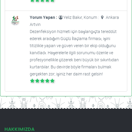
Yorum Yapan :
Yeliz Bakır, Konum :
Ankara
Artvin
Dezenfeksiyon hizmeti için başlangıçta tereddüt
ederek aradığım Güçlü İlaçlama firması, işini
titizlikle yapan ve güven veren bir ekip olduğunu
kanıtladı. Haşerelerle ilgili sorunumu özenle ve
profesyonellikle çözerek beni büyük bir sıkıntıdan
kurtardılar. Bu devirde böyle firmaları bulmak
gerçekten zor; işiniz her daim rast gelsin!
HAKKIMIZDA