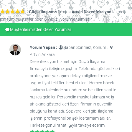
Güçlü İlaçlama
firması
Artvin Dezenfeksiyon
hizmeti
için tüm müşterilerinden 5 yıldızlı yorumlar almıştır.
Müşterilerimizden Gelen Yorumlar
Yorum Yapan :
Şaban Sönmez, Konum :
Artvin Ankara
Dezenfeksiyon hizmeti için Güçlü İlaçlama
firmasıyla iletişime geçtim. Telefonda gösterdikleri
profesyonel yaklaşım, detaylı bilgilendirme ve
uygun fiyat teklifleri beni etkiledi. Hemen böcek
ilaçlama talebinde bulundum ve belirtilen saatte
hızlıca geldiler. Personelin maske takması ve iş
ahlakına gösterdikleri özen, firmanın güvenilir
olduğunu kanıtladı. Söz verdikleri gibi ilaçlama
işlemini profesyonel bir şekilde tamamladılar.
Herkese gönül rahatlığıyla tavsiye ederim.