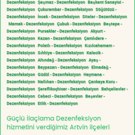
Dezenfeksiyon
Şaşmaz - Dezenfeksiyon
Başkent Sanayisi -
Dezenfeksiyon
Çukurambar - Dezenfeksiyon
Söğütözü -
Dezenfeksiyon
İncek - Dezenfeksiyon
Siteler - Dezenfeksiyon
Mamak - Dezenfeksiyon
Çubuk - Dezenfeksiyon
Beştepe -
Dezenfeksiyon
Pursaklar - Dezenfeksiyon
Akyurt -
Dezenfeksiyon
Kazan - Dezenfeksiyon
Çamlıdere -
Dezenfeksiyon
Polatlı - Dezenfeksiyon
Kızılcahamam -
Dezenfeksiyon
Sıhhiye - Dezenfeksiyon
Kalecik -
Dezenfeksiyon
Altındağ - Dezenfeksiyon
Ayaş -
Dezenfeksiyon
Baypazarı - Dezenfeksiyon
Elmadağ -
Dezenfeksiyon
Güdül - Dezenfeksiyon
Haymana -
Dezenfeksiyon
Nallıhan - Dezenfeksiyon
Çankaya Koru -
Dezenfeksiyon
Şereflikoçhisar - Dezenfeksiyon
Bahçelievler -
Dezenfeksiyon
Cebeci - Dezenfeksiyon
Beşevler -
Dezenfeksiyon
Etlik - Dezenfeksiyon
Güçlü İlaçlama Dezenfeksiyon
hizmetini verdiğimiz Artvin ilçeleri