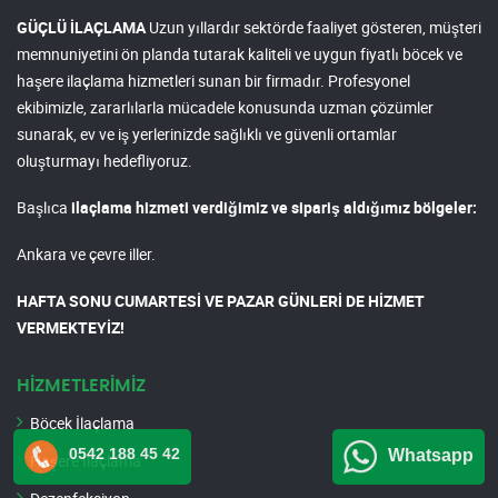
GÜÇLÜ İLAÇLAMA
Uzun yıllardır sektörde faaliyet gösteren, müşteri
memnuniyetini ön planda tutarak kaliteli ve uygun fiyatlı böcek ve
haşere ilaçlama hizmetleri sunan bir firmadır. Profesyonel
ekibimizle, zararlılarla mücadele konusunda uzman çözümler
sunarak, ev ve iş yerlerinizde sağlıklı ve güvenli ortamlar
oluşturmayı hedefliyoruz.
Başlıca
ilaçlama hizmeti verdiğimiz ve sipariş aldığımız bölgeler:
Ankara ve çevre iller.
HAFTA SONU CUMARTESİ VE PAZAR GÜNLERİ DE HİZMET
VERMEKTEYİZ!
HİZMETLERİMİZ
Böcek İlaçlama
0542 188 45 42
Whatsapp
Haşere İlaçlama