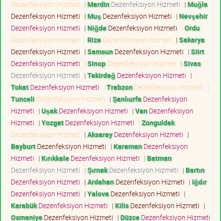
Dezenfeksiyon Hizmeti
|
Mardin
Dezenfeksiyon Hizmeti
|
Muğla
Dezenfeksiyon Hizmeti
|
Muş
Dezenfeksiyon Hizmeti
|
Nevşehir
Dezenfeksiyon Hizmeti
|
Niğde
Dezenfeksiyon Hizmeti
|
Ordu
Dezenfeksiyon Hizmeti
|
Rize
Dezenfeksiyon Hizmeti
|
Sakarya
Dezenfeksiyon Hizmeti
|
Samsun
Dezenfeksiyon Hizmeti
|
Siirt
Dezenfeksiyon Hizmeti
|
Sinop
Dezenfeksiyon Hizmeti
|
Sivas
Dezenfeksiyon Hizmeti
|
Tekirdağ
Dezenfeksiyon Hizmeti
|
Tokat
Dezenfeksiyon Hizmeti
|
Trabzon
Dezenfeksiyon Hizmeti
|
Tunceli
Dezenfeksiyon Hizmeti
|
Şanlıurfa
Dezenfeksiyon
Hizmeti
|
Uşak
Dezenfeksiyon Hizmeti
|
Van
Dezenfeksiyon
Hizmeti
|
Yozgat
Dezenfeksiyon Hizmeti
|
Zonguldak
Dezenfeksiyon Hizmeti
|
Aksaray
Dezenfeksiyon Hizmeti
|
Bayburt
Dezenfeksiyon Hizmeti
|
Karaman
Dezenfeksiyon
Hizmeti
|
Kırıkkale
Dezenfeksiyon Hizmeti
|
Batman
Dezenfeksiyon Hizmeti
|
Şırnak
Dezenfeksiyon Hizmeti
|
Bartın
Dezenfeksiyon Hizmeti
|
Ardahan
Dezenfeksiyon Hizmeti
|
Iğdır
Dezenfeksiyon Hizmeti
|
Yalova
Dezenfeksiyon Hizmeti
|
Karabük
Dezenfeksiyon Hizmeti
|
Kilis
Dezenfeksiyon Hizmeti
|
Osmaniye
Dezenfeksiyon Hizmeti
|
Düzce
Dezenfeksiyon Hizmeti