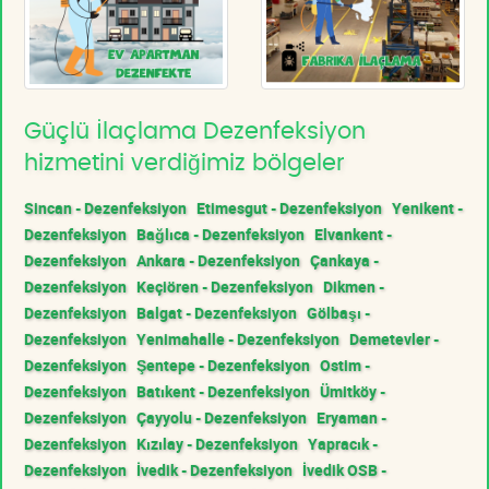
Güçlü İlaçlama Dezenfeksiyon
hizmetini verdiğimiz bölgeler
Sincan - Dezenfeksiyon
Etimesgut - Dezenfeksiyon
Yenikent -
Dezenfeksiyon
Bağlıca - Dezenfeksiyon
Elvankent -
Dezenfeksiyon
Ankara - Dezenfeksiyon
Çankaya -
Dezenfeksiyon
Keçiören - Dezenfeksiyon
Dikmen -
Dezenfeksiyon
Balgat - Dezenfeksiyon
Gölbaşı -
Dezenfeksiyon
Yenimahalle - Dezenfeksiyon
Demetevler -
Dezenfeksiyon
Şentepe - Dezenfeksiyon
Ostim -
Dezenfeksiyon
Batıkent - Dezenfeksiyon
Ümitköy -
Dezenfeksiyon
Çayyolu - Dezenfeksiyon
Eryaman -
Dezenfeksiyon
Kızılay - Dezenfeksiyon
Yapracık -
Dezenfeksiyon
İvedik - Dezenfeksiyon
İvedik OSB -