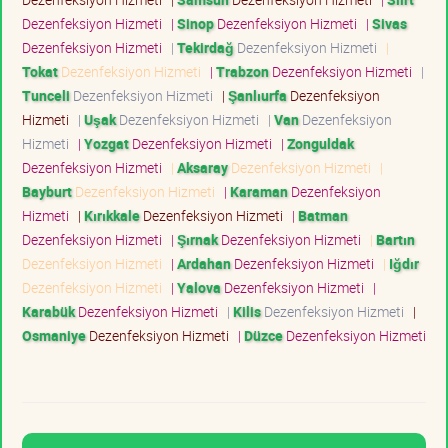
Dezenfeksiyon Hizmeti
|
Sinop
Dezenfeksiyon Hizmeti
|
Sivas
Dezenfeksiyon Hizmeti
|
Tekirdağ
Dezenfeksiyon Hizmeti
|
Tokat
Dezenfeksiyon Hizmeti
|
Trabzon
Dezenfeksiyon Hizmeti
|
Tunceli
Dezenfeksiyon Hizmeti
|
Şanlıurfa
Dezenfeksiyon
Hizmeti
|
Uşak
Dezenfeksiyon Hizmeti
|
Van
Dezenfeksiyon
Hizmeti
|
Yozgat
Dezenfeksiyon Hizmeti
|
Zonguldak
Dezenfeksiyon Hizmeti
|
Aksaray
Dezenfeksiyon Hizmeti
|
Bayburt
Dezenfeksiyon Hizmeti
|
Karaman
Dezenfeksiyon
Hizmeti
|
Kırıkkale
Dezenfeksiyon Hizmeti
|
Batman
Dezenfeksiyon Hizmeti
|
Şırnak
Dezenfeksiyon Hizmeti
|
Bartın
Dezenfeksiyon Hizmeti
|
Ardahan
Dezenfeksiyon Hizmeti
|
Iğdır
Dezenfeksiyon Hizmeti
|
Yalova
Dezenfeksiyon Hizmeti
|
Karabük
Dezenfeksiyon Hizmeti
|
Kilis
Dezenfeksiyon Hizmeti
|
Osmaniye
Dezenfeksiyon Hizmeti
|
Düzce
Dezenfeksiyon Hizmeti