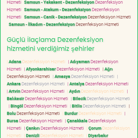
Hizmeti
Samsun - Yakakent - Dezenfeksiyon
Dezenfeksiyon
Hizmeti
Samsun - Atakum - Dezenfeksiyon
Dezenfeksiyon
Hizmeti
Samsun - Canik - Dezenfeksiyon
Dezenfeksiyon Hizmeti
Samsun - İlkadım - Dezenfeksiyon
Dezenfeksiyon Hizmeti
Güçlü İlaçlama Dezenfeksiyon
hizmetini verdiğimiz şehirler
|
Adana
Dezenfeksiyon Hizmeti
|
Adıyaman
Dezenfeksiyon
Hizmeti
|
Afyonkarahisar
Dezenfeksiyon Hizmeti
|
Ağrı
Dezenfeksiyon Hizmeti
|
Amasya
Dezenfeksiyon Hizmeti
|
Ankara
Dezenfeksiyon Hizmeti
|
Antalya
Dezenfeksiyon Hizmeti
|
Artvin
Dezenfeksiyon Hizmeti
|
Aydın
Dezenfeksiyon Hizmeti
|
Balıkesir
Dezenfeksiyon Hizmeti
|
Bilecik
Dezenfeksiyon Hizmeti
|
Bingöl
Dezenfeksiyon Hizmeti
|
Bitlis
Dezenfeksiyon Hizmeti
|
Bolu
Dezenfeksiyon Hizmeti
|
Burdur
Dezenfeksiyon Hizmeti
|
Bursa
Dezenfeksiyon Hizmeti
|
Çanakkale
Dezenfeksiyon
Hizmeti
|
Çankırı
Dezenfeksiyon Hizmeti
|
Çorum
Dezenfeksiyon
Hizmeti
|
Denizli
Dezenfeksiyon Hizmeti
|
Diyarbakır