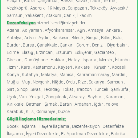
Alaçam , Bafra , Çarşamba , Havza , Kavak , Ladik , Terme ,
Vezirköprü , Asarcık , 19 Mayıs , Salıpazarı , Tekkeköy , Ayvacık /
Samsun , Yakakent , Atakum , Canik , İlkadım
Dezenfeksiyon
hizmeti verdiğimiz şehirler;
Adana , Adıyaman , Afyonkarahisar , Ağrı , Amasya , Ankara ,
Antalya , Artvin , Aydın , Balıkesir , Bilecik , Bingöl , Bitlis , Bolu ,
Burdur , Bursa , Çanakkale , Çankırı , Çorum , Denizli , Diyarbakır ,
Edirne , Elazığ , Erzincan , Erzurum , Eskişehir , Gaziantep ,
Giresun , Gümüşhane , Hakkari , Hatay , Isparta , Mersin , İstanbul
, İzmir , Kars , Kastamonu , Kayseri , Kırklareli , Kırşehir , Kocaeli ,
Konya , Kütahya , Malatya , Manisa , Kahramanmaraş , Mardin ,
Muğla , Muş , Nevşehir , Niğde , Ordu , Rize , Sakarya , Samsun ,
Siirt , Sinop , Sivas , Tekirdağ , Tokat , Trabzon , Tunceli , Şanlıurfa ,
Uşak , Van , Yozgat , Zonguldak , Aksaray , Bayburt , Karaman ,
Kırıkkale , Batman , Şırnak , Bartın , Ardahan , Iğdır , Yalova ,
Karabük , Kilis , Osmaniye , Düzce
Güçlü İlaçlama Hizmetlerimiz;
Böcek İlaçlama , Haşere İlaçlama , Dezenfeksiyon , Dezenfekte
İlaçlama , İşyeri Dezenfekte , Ev Apartman Dezenfekte , Fabrika