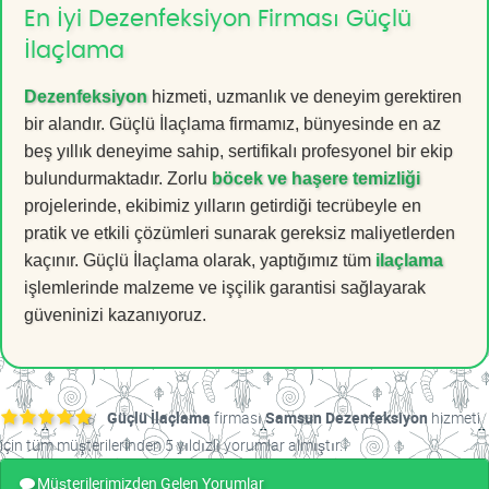
En İyi Dezenfeksiyon Firması Güçlü
İlaçlama
Dezenfeksiyon
hizmeti, uzmanlık ve deneyim gerektiren
bir alandır. Güçlü İlaçlama firmamız, bünyesinde en az
beş yıllık deneyime sahip, sertifikalı profesyonel bir ekip
bulundurmaktadır. Zorlu
böcek ve haşere temizliği
projelerinde, ekibimiz yılların getirdiği tecrübeyle en
pratik ve etkili çözümleri sunarak gereksiz maliyetlerden
kaçınır. Güçlü İlaçlama olarak, yaptığımız tüm
ilaçlama
işlemlerinde malzeme ve işçilik garantisi sağlayarak
güveninizi kazanıyoruz.
Güçlü İlaçlama
firması
Samsun Dezenfeksiyon
hizmeti
için tüm müşterilerinden 5 yıldızlı yorumlar almıştır.
Müşterilerimizden Gelen Yorumlar