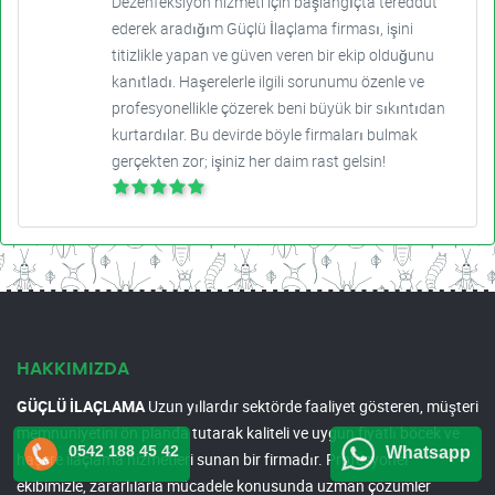
Dezenfeksiyon hizmeti için başlangıçta tereddüt
ederek aradığım Güçlü İlaçlama firması, işini
titizlikle yapan ve güven veren bir ekip olduğunu
kanıtladı. Haşerelerle ilgili sorunumu özenle ve
profesyonellikle çözerek beni büyük bir sıkıntıdan
kurtardılar. Bu devirde böyle firmaları bulmak
gerçekten zor; işiniz her daim rast gelsin!
HAKKIMIZDA
GÜÇLÜ İLAÇLAMA
Uzun yıllardır sektörde faaliyet gösteren, müşteri
memnuniyetini ön planda tutarak kaliteli ve uygun fiyatlı böcek ve
0542 188 45 42
Whatsapp
haşere ilaçlama hizmetleri sunan bir firmadır. Profesyonel
ekibimizle, zararlılarla mücadele konusunda uzman çözümler