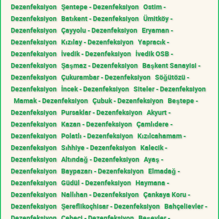
Dezenfeksiyon
Şentepe - Dezenfeksiyon
Ostim -
Dezenfeksiyon
Batıkent - Dezenfeksiyon
Ümitköy -
Dezenfeksiyon
Çayyolu - Dezenfeksiyon
Eryaman -
Dezenfeksiyon
Kızılay - Dezenfeksiyon
Yapracık -
Dezenfeksiyon
İvedik - Dezenfeksiyon
İvedik OSB -
Dezenfeksiyon
Şaşmaz - Dezenfeksiyon
Başkent Sanayisi -
Dezenfeksiyon
Çukurambar - Dezenfeksiyon
Söğütözü -
Dezenfeksiyon
İncek - Dezenfeksiyon
Siteler - Dezenfeksiyon
Mamak - Dezenfeksiyon
Çubuk - Dezenfeksiyon
Beştepe -
Dezenfeksiyon
Pursaklar - Dezenfeksiyon
Akyurt -
Dezenfeksiyon
Kazan - Dezenfeksiyon
Çamlıdere -
Dezenfeksiyon
Polatlı - Dezenfeksiyon
Kızılcahamam -
Dezenfeksiyon
Sıhhiye - Dezenfeksiyon
Kalecik -
Dezenfeksiyon
Altındağ - Dezenfeksiyon
Ayaş -
Dezenfeksiyon
Baypazarı - Dezenfeksiyon
Elmadağ -
Dezenfeksiyon
Güdül - Dezenfeksiyon
Haymana -
Dezenfeksiyon
Nallıhan - Dezenfeksiyon
Çankaya Koru -
Dezenfeksiyon
Şereflikoçhisar - Dezenfeksiyon
Bahçelievler -
Dezenfeksiyon
Cebeci - Dezenfeksiyon
Beşevler -