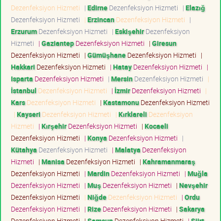
Dezenfeksiyon Hizmeti
|
Edirne
Dezenfeksiyon Hizmeti
|
Elazığ
Dezenfeksiyon Hizmeti
|
Erzincan
Dezenfeksiyon Hizmeti
|
Erzurum
Dezenfeksiyon Hizmeti
|
Eskişehir
Dezenfeksiyon
Hizmeti
|
Gaziantep
Dezenfeksiyon Hizmeti
|
Giresun
Dezenfeksiyon Hizmeti
|
Gümüşhane
Dezenfeksiyon Hizmeti
|
Hakkari
Dezenfeksiyon Hizmeti
|
Hatay
Dezenfeksiyon Hizmeti
|
Isparta
Dezenfeksiyon Hizmeti
|
Mersin
Dezenfeksiyon Hizmeti
|
İstanbul
Dezenfeksiyon Hizmeti
|
İzmir
Dezenfeksiyon Hizmeti
|
Kars
Dezenfeksiyon Hizmeti
|
Kastamonu
Dezenfeksiyon Hizmeti
|
Kayseri
Dezenfeksiyon Hizmeti
|
Kırklareli
Dezenfeksiyon
Hizmeti
|
Kırşehir
Dezenfeksiyon Hizmeti
|
Kocaeli
Dezenfeksiyon Hizmeti
|
Konya
Dezenfeksiyon Hizmeti
|
Kütahya
Dezenfeksiyon Hizmeti
|
Malatya
Dezenfeksiyon
Hizmeti
|
Manisa
Dezenfeksiyon Hizmeti
|
Kahramanmaraş
Dezenfeksiyon Hizmeti
|
Mardin
Dezenfeksiyon Hizmeti
|
Muğla
Dezenfeksiyon Hizmeti
|
Muş
Dezenfeksiyon Hizmeti
|
Nevşehir
Dezenfeksiyon Hizmeti
|
Niğde
Dezenfeksiyon Hizmeti
|
Ordu
Dezenfeksiyon Hizmeti
|
Rize
Dezenfeksiyon Hizmeti
|
Sakarya
Dezenfeksiyon Hizmeti
|
Samsun
Dezenfeksiyon Hizmeti
|
Siirt