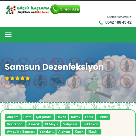
Telefon Numaramız:
0542 188 45 42
Menu
Samsun Dezenfeksiyon
Alaçam
Bafra
Çarşamba
Havza
Kavak
Ladik
Terme
Vezirköprü
Asarcık
19 Mayıs
Salıpazarı
Tekkeköy
Ayvacık / Samsun
Yakakent
Atakum
Canik
İlkadım