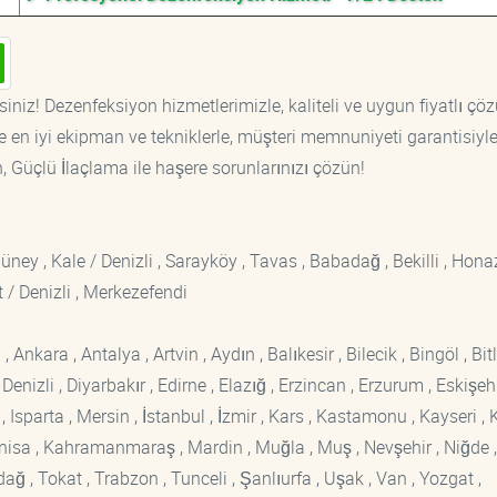
iniz! Dezenfeksiyon hizmetlerimizle, kaliteli ve uygun fiyatlı çö
 en iyi ekipman ve tekniklerle, müşteri memnuniyeti garantisiyl
n, Güçlü İlaçlama ile haşere sorunlarınızı çözün!
Güney , Kale / Denizli , Sarayköy , Tavas , Babadağ , Bekilli , Honaz
 / Denizli , Merkezefendi
kara , Antalya , Artvin , Aydın , Balıkesir , Bilecik , Bingöl , Bitli
enizli , Diyarbakır , Edirne , Elazığ , Erzincan , Erzurum , Eskişehi
sparta , Mersin , İstanbul , İzmir , Kars , Kastamonu , Kayseri , K
Manisa , Kahramanmaraş , Mardin , Muğla , Muş , Nevşehir , Niğde ,
rdağ , Tokat , Trabzon , Tunceli , Şanlıurfa , Uşak , Van , Yozgat ,