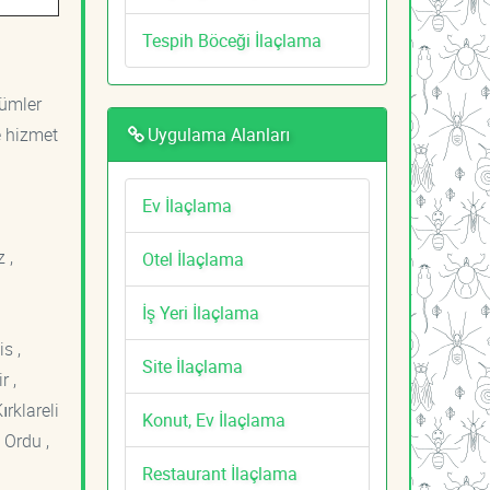
Tespih Böceği İlaçlama
zümler
Uygulama Alanları
e hizmet
Ev İlaçlama
 ,
Otel İlaçlama
İş Yeri İlaçlama
s ,
Site İlaçlama
r ,
ırklareli
Konut, Ev İlaçlama
 Ordu ,
Restaurant İlaçlama