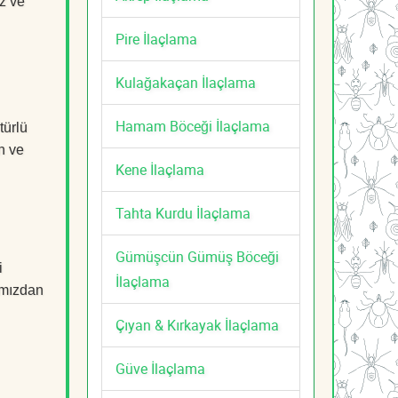
z ve
Pire İlaçlama
Kulağakaçan İlaçlama
Hamam Böceği İlaçlama
türlü
n ve
Kene İlaçlama
Tahta Kurdu İlaçlama
Gümüşcün Gümüş Böceği
i
İlaçlama
mızdan
Çıyan & Kırkayak İlaçlama
Güve İlaçlama