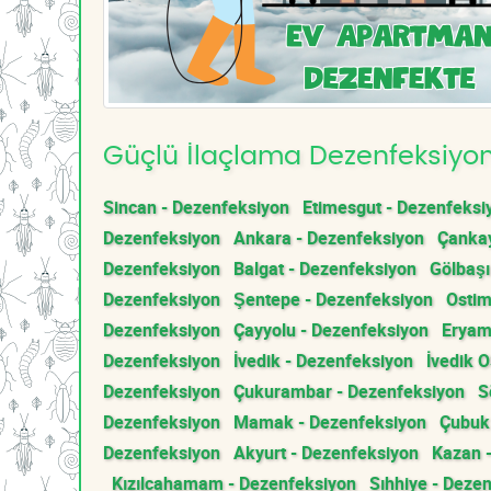
Güçlü İlaçlama Dezenfeksiyon 
Sincan - Dezenfeksiyon
Etimesgut - Dezenfeksi
Dezenfeksiyon
Ankara - Dezenfeksiyon
Çankay
Dezenfeksiyon
Balgat - Dezenfeksiyon
Gölbaşı
Dezenfeksiyon
Şentepe - Dezenfeksiyon
Ostim
Dezenfeksiyon
Çayyolu - Dezenfeksiyon
Eryam
Dezenfeksiyon
İvedik - Dezenfeksiyon
İvedik 
Dezenfeksiyon
Çukurambar - Dezenfeksiyon
S
Dezenfeksiyon
Mamak - Dezenfeksiyon
Çubuk
Dezenfeksiyon
Akyurt - Dezenfeksiyon
Kazan 
Kızılcahamam - Dezenfeksiyon
Sıhhiye - Deze