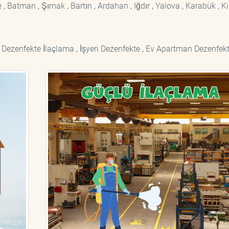
 Batman , Şırnak , Bartın , Ardahan , Iğdır , Yalova , Karabük , Kil
 Dezenfekte İlaçlama , İşyeri Dezenfekte , Ev Apartman Dezenfekt