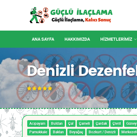
ANA SAYFA
HAKKIMIZDA
HIZMETLERIMIZ
Denizli Dezenf
Acıpayam
Buldan
Çal
Çameli
Çardak
Çivril
Güney
Pamukkale
Baklan
Beyağaç
Bozkurt / Denizli
Merkezef