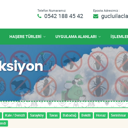
Telefon Numaramız:
Eposta Adresimiz :
0542 188 45 42
gucluilac
HAŞERE TÜRLERİ
UYGULAMA ALANLARI
İŞLEMLE
eksiyon
Kale / Denizli
Sarayköy
Tavas
Babadağ
Bekilli
Honaz
Serinhisar
endi