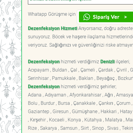
Whatapp Görüşme için
Dezenfeksiyon Hizmeti
Arıyorsanız, doğru adrestes
sunuyoruz. Böcek ve haşere ilaçlama hizmetlerinde
veriyoruz. Sağlığınızı ve güvenliğinizi riske atmayı
Dezenfeksiyon
hizmeti verdiğimiz
Denizli
ilçeleri;
Acıpayam , Buldan , Çal , Çameli , Çardak , Çivril , 
Serinhisar , Pamukkale , Baklan , Beyağaç , Bozkurt
Dezenfeksiyon
hizmeti verdiğimiz şehirler;
Adana , Adıyaman , Afyonkarahisar , Ağrı , Amasya , An
Bolu , Burdur , Bursa , Çanakkale , Çankırı , Çorum , D
Gaziantep , Giresun , Gümüşhane , Hakkari , Hatay , I
, Kırşehir , Kocaeli , Konya , Kütahya , Malatya , 
Rize , Sakarya , Samsun , Siirt , Sinop , Sivas , Teki