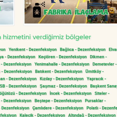
hizmetini verdiğimiz bölgeler
yon
Yenikent - Dezenfeksiyon
Bağlıca - Dezenfeksiyon
Elva
a - Dezenfeksiyon
Keçiören - Dezenfeksiyon
Dikmen -
 - Dezenfeksiyon
Yenimahalle - Dezenfeksiyon
Demetevler -
 - Dezenfeksiyon
Batıkent - Dezenfeksiyon
Ümitköy -
an - Dezenfeksiyon
Kızılay - Dezenfeksiyon
Yapracık -
OSB - Dezenfeksiyon
Şaşmaz - Dezenfeksiyon
Başkent Sanay
öğütözü - Dezenfeksiyon
İncek - Dezenfeksiyon
Siteler -
 - Dezenfeksiyon
Beştepe - Dezenfeksiyon
Pursaklar -
- Dezenfeksiyon
Çamlıdere - Dezenfeksiyon
Polatlı - Dezenf
nfeksiyon
Kalecik - Dezenfeksiyon
Altındağ - Dezenfeksiyon