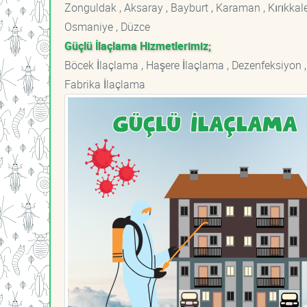
Zonguldak , Aksaray , Bayburt , Karaman , Kırıkkale ,
Osmaniye , Düzce
Güçlü İlaçlama Hizmetlerimiz;
Böcek İlaçlama , Haşere İlaçlama , Dezenfeksiyon ,
Fabrika İlaçlama