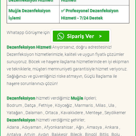
Muğla Dezenfeksiyon
✅ Profesyonel Dezenfeksiyon
İşlemi
Hizmeti - 7/24 Destek
Whatapp Görüşme için
Dezenfeksiyon Hizmeti
Arıyorsanız, doğru adrestesiniz!
Dezenfeksiyon hizmetlerimizle, kaliteli ve uygun fiyatlı çözümler
sunuyoruz. Böcek ve haşere ilaçlama hizmetlerinde en iyi ekipman
ve tekniklerle, müşteri memnuniyeti garantisiyle hizmet veriyoruz.
Sağlığınızı ve güvenliğinizi riske atmayın, Güçlü İlaçlama ile
haşere sorunlarınızı çözün!
Dezenfeksiyon
hizmeti verdiğimiz
Muğla
ilçeleri;
Bodrum , Datça , Fethiye , Köyceğiz , Marmaris , Milas , Ula ,
Yatağan , Dalaman , Ortaca , Kavaklıdere , Menteşe , Seydikemer
Dezenfeksiyon
hizmeti verdiğimiz şehirler;
Adana , Adıyaman , Afyonkarahisar , Ağrı , Amasya , Ankara ,
Antalya , Artvin , Aydın , Balıkesir , Bilecik , Bingöl , Bitlis , Bolu ,