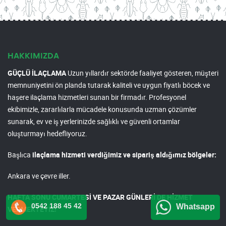
HAKKIMIZDA
GÜÇLÜ İLAÇLAMA
Uzun yıllardır sektörde faaliyet gösteren, müşteri
memnuniyetini ön planda tutarak kaliteli ve uygun fiyatlı böcek ve
haşere ilaçlama hizmetleri sunan bir firmadır. Profesyonel
ekibimizle, zararlılarla mücadele konusunda uzman çözümler
sunarak, ev ve iş yerlerinizde sağlıklı ve güvenli ortamlar
oluşturmayı hedefliyoruz.
Başlıca
ilaçlama hizmeti verdiğimiz ve sipariş aldığımız bölgeler:
Ankara ve çevre iller.
HAFTA SONU CUMARTESİ VE PAZAR GÜNLERİ DE HİZMET
0542 188 45 42
Whatsapp
VERMEKTEYİZ!