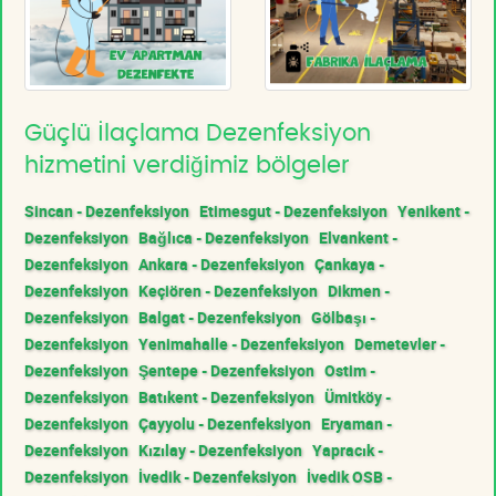
Güçlü İlaçlama Dezenfeksiyon
hizmetini verdiğimiz bölgeler
Sincan - Dezenfeksiyon
Etimesgut - Dezenfeksiyon
Yenikent -
Dezenfeksiyon
Bağlıca - Dezenfeksiyon
Elvankent -
Dezenfeksiyon
Ankara - Dezenfeksiyon
Çankaya -
Dezenfeksiyon
Keçiören - Dezenfeksiyon
Dikmen -
Dezenfeksiyon
Balgat - Dezenfeksiyon
Gölbaşı -
Dezenfeksiyon
Yenimahalle - Dezenfeksiyon
Demetevler -
Dezenfeksiyon
Şentepe - Dezenfeksiyon
Ostim -
Dezenfeksiyon
Batıkent - Dezenfeksiyon
Ümitköy -
Dezenfeksiyon
Çayyolu - Dezenfeksiyon
Eryaman -
Dezenfeksiyon
Kızılay - Dezenfeksiyon
Yapracık -
Dezenfeksiyon
İvedik - Dezenfeksiyon
İvedik OSB -