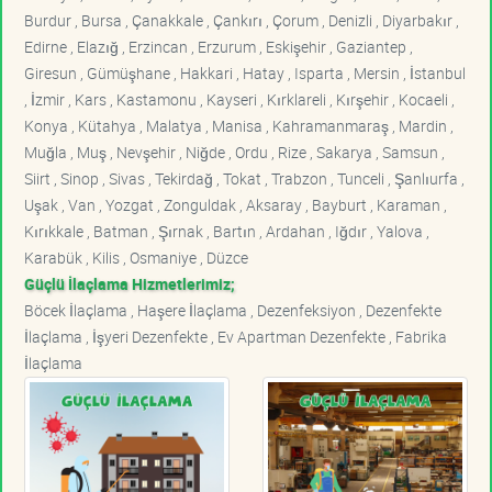
Burdur , Bursa , Çanakkale , Çankırı , Çorum , Denizli , Diyarbakır ,
Edirne , Elazığ , Erzincan , Erzurum , Eskişehir , Gaziantep ,
Giresun , Gümüşhane , Hakkari , Hatay , Isparta , Mersin , İstanbul
, İzmir , Kars , Kastamonu , Kayseri , Kırklareli , Kırşehir , Kocaeli ,
Konya , Kütahya , Malatya , Manisa , Kahramanmaraş , Mardin ,
Muğla , Muş , Nevşehir , Niğde , Ordu , Rize , Sakarya , Samsun ,
Siirt , Sinop , Sivas , Tekirdağ , Tokat , Trabzon , Tunceli , Şanlıurfa ,
Uşak , Van , Yozgat , Zonguldak , Aksaray , Bayburt , Karaman ,
Kırıkkale , Batman , Şırnak , Bartın , Ardahan , Iğdır , Yalova ,
Karabük , Kilis , Osmaniye , Düzce
Güçlü İlaçlama Hizmetlerimiz;
Böcek İlaçlama , Haşere İlaçlama , Dezenfeksiyon , Dezenfekte
İlaçlama , İşyeri Dezenfekte , Ev Apartman Dezenfekte , Fabrika
İlaçlama