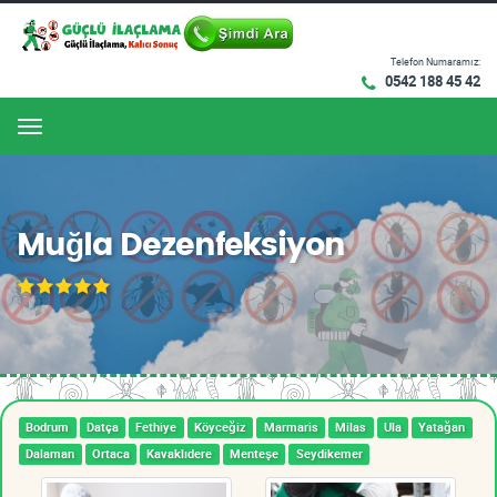
Telefon Numaramız:
0542 188 45 42
Menu
Muğla Dezenfeksiyon
Bodrum
Datça
Fethiye
Köyceğiz
Marmaris
Milas
Ula
Yatağan
Dalaman
Ortaca
Kavaklıdere
Menteşe
Seydikemer