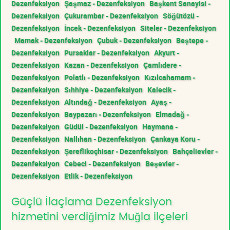
Dezenfeksiyon
Şaşmaz - Dezenfeksiyon
Başkent Sanayisi -
Dezenfeksiyon
Çukurambar - Dezenfeksiyon
Söğütözü -
Dezenfeksiyon
İncek - Dezenfeksiyon
Siteler - Dezenfeksiyon
Mamak - Dezenfeksiyon
Çubuk - Dezenfeksiyon
Beştepe -
Dezenfeksiyon
Pursaklar - Dezenfeksiyon
Akyurt -
Dezenfeksiyon
Kazan - Dezenfeksiyon
Çamlıdere -
Dezenfeksiyon
Polatlı - Dezenfeksiyon
Kızılcahamam -
Dezenfeksiyon
Sıhhiye - Dezenfeksiyon
Kalecik -
Dezenfeksiyon
Altındağ - Dezenfeksiyon
Ayaş -
Dezenfeksiyon
Baypazarı - Dezenfeksiyon
Elmadağ -
Dezenfeksiyon
Güdül - Dezenfeksiyon
Haymana -
Dezenfeksiyon
Nallıhan - Dezenfeksiyon
Çankaya Koru -
Dezenfeksiyon
Şereflikoçhisar - Dezenfeksiyon
Bahçelievler -
Dezenfeksiyon
Cebeci - Dezenfeksiyon
Beşevler -
Dezenfeksiyon
Etlik - Dezenfeksiyon
Güçlü İlaçlama Dezenfeksiyon
hizmetini verdiğimiz Muğla ilçeleri