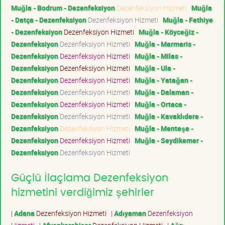
Muğla - Bodrum - Dezenfeksiyon
Dezenfeksiyon Hizmeti
Muğla
- Datça - Dezenfeksiyon
Dezenfeksiyon Hizmeti
Muğla - Fethiye
- Dezenfeksiyon
Dezenfeksiyon Hizmeti
Muğla - Köyceğiz -
Dezenfeksiyon
Dezenfeksiyon Hizmeti
Muğla - Marmaris -
Dezenfeksiyon
Dezenfeksiyon Hizmeti
Muğla - Milas -
Dezenfeksiyon
Dezenfeksiyon Hizmeti
Muğla - Ula -
Dezenfeksiyon
Dezenfeksiyon Hizmeti
Muğla - Yatağan -
Dezenfeksiyon
Dezenfeksiyon Hizmeti
Muğla - Dalaman -
Dezenfeksiyon
Dezenfeksiyon Hizmeti
Muğla - Ortaca -
Dezenfeksiyon
Dezenfeksiyon Hizmeti
Muğla - Kavaklıdere -
Dezenfeksiyon
Dezenfeksiyon Hizmeti
Muğla - Menteşe -
Dezenfeksiyon
Dezenfeksiyon Hizmeti
Muğla - Seydikemer -
Dezenfeksiyon
Dezenfeksiyon Hizmeti
Güçlü İlaçlama Dezenfeksiyon
hizmetini verdiğimiz şehirler
|
Adana
Dezenfeksiyon Hizmeti
|
Adıyaman
Dezenfeksiyon