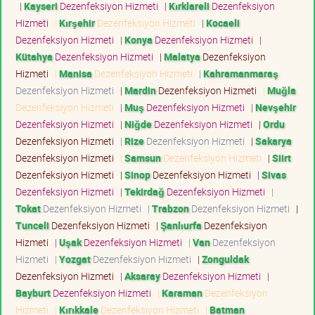
|
Kayseri
Dezenfeksiyon Hizmeti
|
Kırklareli
Dezenfeksiyon
Hizmeti
|
Kırşehir
Dezenfeksiyon Hizmeti
|
Kocaeli
Dezenfeksiyon Hizmeti
|
Konya
Dezenfeksiyon Hizmeti
|
Kütahya
Dezenfeksiyon Hizmeti
|
Malatya
Dezenfeksiyon
Hizmeti
|
Manisa
Dezenfeksiyon Hizmeti
|
Kahramanmaraş
Dezenfeksiyon Hizmeti
|
Mardin
Dezenfeksiyon Hizmeti
|
Muğla
Dezenfeksiyon Hizmeti
|
Muş
Dezenfeksiyon Hizmeti
|
Nevşehir
Dezenfeksiyon Hizmeti
|
Niğde
Dezenfeksiyon Hizmeti
|
Ordu
Dezenfeksiyon Hizmeti
|
Rize
Dezenfeksiyon Hizmeti
|
Sakarya
Dezenfeksiyon Hizmeti
|
Samsun
Dezenfeksiyon Hizmeti
|
Siirt
Dezenfeksiyon Hizmeti
|
Sinop
Dezenfeksiyon Hizmeti
|
Sivas
Dezenfeksiyon Hizmeti
|
Tekirdağ
Dezenfeksiyon Hizmeti
|
Tokat
Dezenfeksiyon Hizmeti
|
Trabzon
Dezenfeksiyon Hizmeti
|
Tunceli
Dezenfeksiyon Hizmeti
|
Şanlıurfa
Dezenfeksiyon
Hizmeti
|
Uşak
Dezenfeksiyon Hizmeti
|
Van
Dezenfeksiyon
Hizmeti
|
Yozgat
Dezenfeksiyon Hizmeti
|
Zonguldak
Dezenfeksiyon Hizmeti
|
Aksaray
Dezenfeksiyon Hizmeti
|
Bayburt
Dezenfeksiyon Hizmeti
|
Karaman
Dezenfeksiyon
Hizmeti
|
Kırıkkale
Dezenfeksiyon Hizmeti
|
Batman