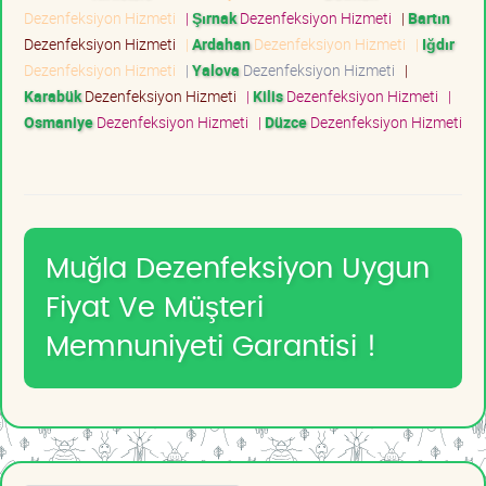
Dezenfeksiyon Hizmeti
|
Şırnak
Dezenfeksiyon Hizmeti
|
Bartın
Dezenfeksiyon Hizmeti
|
Ardahan
Dezenfeksiyon Hizmeti
|
Iğdır
Dezenfeksiyon Hizmeti
|
Yalova
Dezenfeksiyon Hizmeti
|
Karabük
Dezenfeksiyon Hizmeti
|
Kilis
Dezenfeksiyon Hizmeti
|
Osmaniye
Dezenfeksiyon Hizmeti
|
Düzce
Dezenfeksiyon Hizmeti
Muğla Dezenfeksiyon Uygun
Fiyat Ve Müşteri
Memnuniyeti Garantisi !