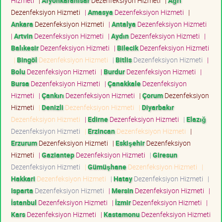
Hizmeti
|
Afyonkarahisar
Dezenfeksiyon Hizmeti
|
Ağrı
Dezenfeksiyon Hizmeti
|
Amasya
Dezenfeksiyon Hizmeti
|
Ankara
Dezenfeksiyon Hizmeti
|
Antalya
Dezenfeksiyon Hizmeti
|
Artvin
Dezenfeksiyon Hizmeti
|
Aydın
Dezenfeksiyon Hizmeti
|
Balıkesir
Dezenfeksiyon Hizmeti
|
Bilecik
Dezenfeksiyon Hizmeti
|
Bingöl
Dezenfeksiyon Hizmeti
|
Bitlis
Dezenfeksiyon Hizmeti
|
Bolu
Dezenfeksiyon Hizmeti
|
Burdur
Dezenfeksiyon Hizmeti
|
Bursa
Dezenfeksiyon Hizmeti
|
Çanakkale
Dezenfeksiyon
Hizmeti
|
Çankırı
Dezenfeksiyon Hizmeti
|
Çorum
Dezenfeksiyon
Hizmeti
|
Denizli
Dezenfeksiyon Hizmeti
|
Diyarbakır
Dezenfeksiyon Hizmeti
|
Edirne
Dezenfeksiyon Hizmeti
|
Elazığ
Dezenfeksiyon Hizmeti
|
Erzincan
Dezenfeksiyon Hizmeti
|
Erzurum
Dezenfeksiyon Hizmeti
|
Eskişehir
Dezenfeksiyon
Hizmeti
|
Gaziantep
Dezenfeksiyon Hizmeti
|
Giresun
Dezenfeksiyon Hizmeti
|
Gümüşhane
Dezenfeksiyon Hizmeti
|
Hakkari
Dezenfeksiyon Hizmeti
|
Hatay
Dezenfeksiyon Hizmeti
|
Isparta
Dezenfeksiyon Hizmeti
|
Mersin
Dezenfeksiyon Hizmeti
|
İstanbul
Dezenfeksiyon Hizmeti
|
İzmir
Dezenfeksiyon Hizmeti
|
Kars
Dezenfeksiyon Hizmeti
|
Kastamonu
Dezenfeksiyon Hizmeti