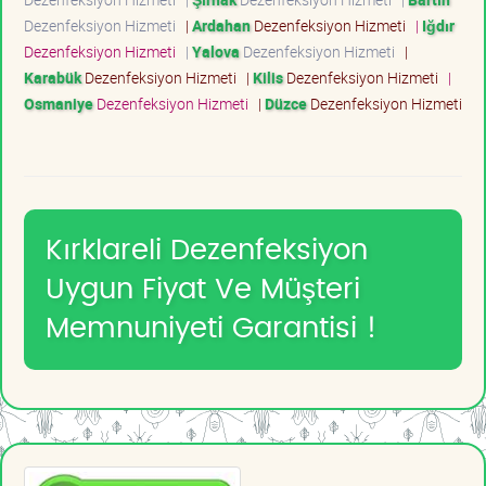
Dezenfeksiyon Hizmeti
|
Ardahan
Dezenfeksiyon Hizmeti
|
Iğdır
Dezenfeksiyon Hizmeti
|
Yalova
Dezenfeksiyon Hizmeti
|
Karabük
Dezenfeksiyon Hizmeti
|
Kilis
Dezenfeksiyon Hizmeti
|
Osmaniye
Dezenfeksiyon Hizmeti
|
Düzce
Dezenfeksiyon Hizmeti
Kırklareli Dezenfeksiyon
Uygun Fiyat Ve Müşteri
Memnuniyeti Garantisi !