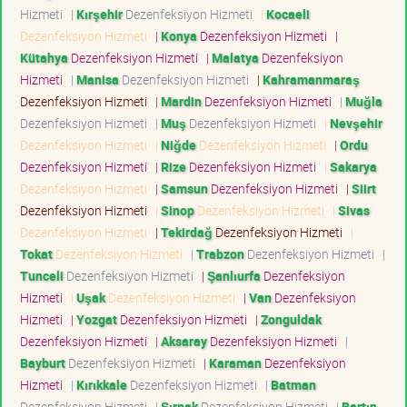
Hizmeti
|
Kırşehir
Dezenfeksiyon Hizmeti
|
Kocaeli
Dezenfeksiyon Hizmeti
|
Konya
Dezenfeksiyon Hizmeti
|
Kütahya
Dezenfeksiyon Hizmeti
|
Malatya
Dezenfeksiyon
Hizmeti
|
Manisa
Dezenfeksiyon Hizmeti
|
Kahramanmaraş
Dezenfeksiyon Hizmeti
|
Mardin
Dezenfeksiyon Hizmeti
|
Muğla
Dezenfeksiyon Hizmeti
|
Muş
Dezenfeksiyon Hizmeti
|
Nevşehir
Dezenfeksiyon Hizmeti
|
Niğde
Dezenfeksiyon Hizmeti
|
Ordu
Dezenfeksiyon Hizmeti
|
Rize
Dezenfeksiyon Hizmeti
|
Sakarya
Dezenfeksiyon Hizmeti
|
Samsun
Dezenfeksiyon Hizmeti
|
Siirt
Dezenfeksiyon Hizmeti
|
Sinop
Dezenfeksiyon Hizmeti
|
Sivas
Dezenfeksiyon Hizmeti
|
Tekirdağ
Dezenfeksiyon Hizmeti
|
Tokat
Dezenfeksiyon Hizmeti
|
Trabzon
Dezenfeksiyon Hizmeti
|
Tunceli
Dezenfeksiyon Hizmeti
|
Şanlıurfa
Dezenfeksiyon
Hizmeti
|
Uşak
Dezenfeksiyon Hizmeti
|
Van
Dezenfeksiyon
Hizmeti
|
Yozgat
Dezenfeksiyon Hizmeti
|
Zonguldak
Dezenfeksiyon Hizmeti
|
Aksaray
Dezenfeksiyon Hizmeti
|
Bayburt
Dezenfeksiyon Hizmeti
|
Karaman
Dezenfeksiyon
Hizmeti
|
Kırıkkale
Dezenfeksiyon Hizmeti
|
Batman
Dezenfeksiyon Hizmeti
|
Şırnak
Dezenfeksiyon Hizmeti
|
Bartın