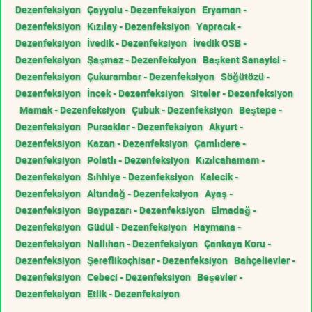
Dezenfeksiyon
Çayyolu - Dezenfeksiyon
Eryaman -
Dezenfeksiyon
Kızılay - Dezenfeksiyon
Yapracık -
Dezenfeksiyon
İvedik - Dezenfeksiyon
İvedik OSB -
Dezenfeksiyon
Şaşmaz - Dezenfeksiyon
Başkent Sanayisi -
Dezenfeksiyon
Çukurambar - Dezenfeksiyon
Söğütözü -
Dezenfeksiyon
İncek - Dezenfeksiyon
Siteler - Dezenfeksiyon
Mamak - Dezenfeksiyon
Çubuk - Dezenfeksiyon
Beştepe -
Dezenfeksiyon
Pursaklar - Dezenfeksiyon
Akyurt -
Dezenfeksiyon
Kazan - Dezenfeksiyon
Çamlıdere -
Dezenfeksiyon
Polatlı - Dezenfeksiyon
Kızılcahamam -
Dezenfeksiyon
Sıhhiye - Dezenfeksiyon
Kalecik -
Dezenfeksiyon
Altındağ - Dezenfeksiyon
Ayaş -
Dezenfeksiyon
Baypazarı - Dezenfeksiyon
Elmadağ -
Dezenfeksiyon
Güdül - Dezenfeksiyon
Haymana -
Dezenfeksiyon
Nallıhan - Dezenfeksiyon
Çankaya Koru -
Dezenfeksiyon
Şereflikoçhisar - Dezenfeksiyon
Bahçelievler -
Dezenfeksiyon
Cebeci - Dezenfeksiyon
Beşevler -
Dezenfeksiyon
Etlik - Dezenfeksiyon