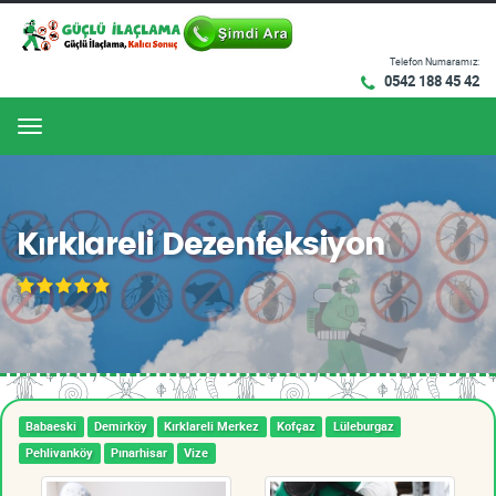
Telefon Numaramız:
0542 188 45 42
Menu
Kırklareli Dezenfeksiyon
Babaeski
Demirköy
Kırklareli Merkez
Kofçaz
Lüleburgaz
Pehlivanköy
Pınarhisar
Vize