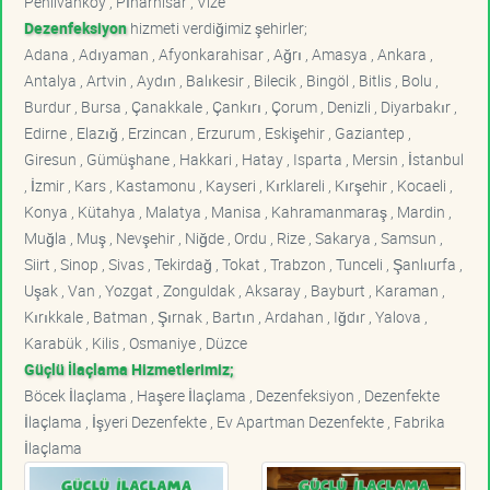
Pehlivanköy , Pınarhisar , Vize
Dezenfeksiyon
hizmeti verdiğimiz şehirler;
Adana , Adıyaman , Afyonkarahisar , Ağrı , Amasya , Ankara ,
Antalya , Artvin , Aydın , Balıkesir , Bilecik , Bingöl , Bitlis , Bolu ,
Burdur , Bursa , Çanakkale , Çankırı , Çorum , Denizli , Diyarbakır ,
Edirne , Elazığ , Erzincan , Erzurum , Eskişehir , Gaziantep ,
Giresun , Gümüşhane , Hakkari , Hatay , Isparta , Mersin , İstanbul
, İzmir , Kars , Kastamonu , Kayseri , Kırklareli , Kırşehir , Kocaeli ,
Konya , Kütahya , Malatya , Manisa , Kahramanmaraş , Mardin ,
Muğla , Muş , Nevşehir , Niğde , Ordu , Rize , Sakarya , Samsun ,
Siirt , Sinop , Sivas , Tekirdağ , Tokat , Trabzon , Tunceli , Şanlıurfa ,
Uşak , Van , Yozgat , Zonguldak , Aksaray , Bayburt , Karaman ,
Kırıkkale , Batman , Şırnak , Bartın , Ardahan , Iğdır , Yalova ,
Karabük , Kilis , Osmaniye , Düzce
Güçlü İlaçlama Hizmetlerimiz;
Böcek İlaçlama , Haşere İlaçlama , Dezenfeksiyon , Dezenfekte
İlaçlama , İşyeri Dezenfekte , Ev Apartman Dezenfekte , Fabrika
İlaçlama