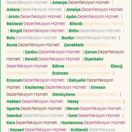
Dezenfeksiyon Hizmeti
|
Amasya
Dezenfeksiyon Hizmeti
|
Ankara
Dezenfeksiyon Hizmeti
|
Antalya
Dezenfeksiyon Hizmeti
|
Artvin
Dezenfeksiyon Hizmeti
|
Aydın
Dezenfeksiyon Hizmeti
|
Balıkesir
Dezenfeksiyon Hizmeti
|
Bilecik
Dezenfeksiyon Hizmeti
|
Bingöl
Dezenfeksiyon Hizmeti
|
Bitlis
Dezenfeksiyon Hizmeti
|
Bolu
Dezenfeksiyon Hizmeti
|
Burdur
Dezenfeksiyon Hizmeti
|
Bursa
Dezenfeksiyon Hizmeti
|
Çanakkale
Dezenfeksiyon
Hizmeti
|
Çankırı
Dezenfeksiyon Hizmeti
|
Çorum
Dezenfeksiyon
Hizmeti
|
Denizli
Dezenfeksiyon Hizmeti
|
Diyarbakır
Dezenfeksiyon Hizmeti
|
Edirne
Dezenfeksiyon Hizmeti
|
Elazığ
Dezenfeksiyon Hizmeti
|
Erzincan
Dezenfeksiyon Hizmeti
|
Erzurum
Dezenfeksiyon Hizmeti
|
Eskişehir
Dezenfeksiyon
Hizmeti
|
Gaziantep
Dezenfeksiyon Hizmeti
|
Giresun
Dezenfeksiyon Hizmeti
|
Gümüşhane
Dezenfeksiyon Hizmeti
|
Hakkari
Dezenfeksiyon Hizmeti
|
Hatay
Dezenfeksiyon Hizmeti
|
Isparta
Dezenfeksiyon Hizmeti
|
Mersin
Dezenfeksiyon Hizmeti
|
İstanbul
Dezenfeksiyon Hizmeti
|
İzmir
Dezenfeksiyon Hizmeti
|
Kars
Dezenfeksiyon Hizmeti
|
Kastamonu
Dezenfeksiyon Hizmeti
|
Kayseri
Dezenfeksiyon Hizmeti
|
Kırklareli
Dezenfeksiyon