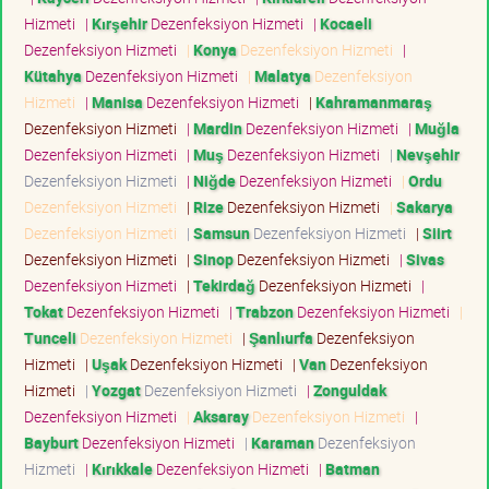
Hizmeti
|
Kırşehir
Dezenfeksiyon Hizmeti
|
Kocaeli
Dezenfeksiyon Hizmeti
|
Konya
Dezenfeksiyon Hizmeti
|
Kütahya
Dezenfeksiyon Hizmeti
|
Malatya
Dezenfeksiyon
Hizmeti
|
Manisa
Dezenfeksiyon Hizmeti
|
Kahramanmaraş
Dezenfeksiyon Hizmeti
|
Mardin
Dezenfeksiyon Hizmeti
|
Muğla
Dezenfeksiyon Hizmeti
|
Muş
Dezenfeksiyon Hizmeti
|
Nevşehir
Dezenfeksiyon Hizmeti
|
Niğde
Dezenfeksiyon Hizmeti
|
Ordu
Dezenfeksiyon Hizmeti
|
Rize
Dezenfeksiyon Hizmeti
|
Sakarya
Dezenfeksiyon Hizmeti
|
Samsun
Dezenfeksiyon Hizmeti
|
Siirt
Dezenfeksiyon Hizmeti
|
Sinop
Dezenfeksiyon Hizmeti
|
Sivas
Dezenfeksiyon Hizmeti
|
Tekirdağ
Dezenfeksiyon Hizmeti
|
Tokat
Dezenfeksiyon Hizmeti
|
Trabzon
Dezenfeksiyon Hizmeti
|
Tunceli
Dezenfeksiyon Hizmeti
|
Şanlıurfa
Dezenfeksiyon
Hizmeti
|
Uşak
Dezenfeksiyon Hizmeti
|
Van
Dezenfeksiyon
Hizmeti
|
Yozgat
Dezenfeksiyon Hizmeti
|
Zonguldak
Dezenfeksiyon Hizmeti
|
Aksaray
Dezenfeksiyon Hizmeti
|
Bayburt
Dezenfeksiyon Hizmeti
|
Karaman
Dezenfeksiyon
Hizmeti
|
Kırıkkale
Dezenfeksiyon Hizmeti
|
Batman