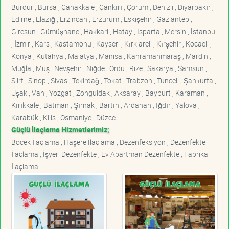
Burdur , Bursa , Çanakkale , Çankırı , Çorum , Denizli , Diyarbakır ,
Edirne , Elazığ , Erzincan , Erzurum , Eskişehir , Gaziantep ,
Giresun , Gümüşhane , Hakkari , Hatay , Isparta , Mersin , İstanbul
, İzmir , Kars , Kastamonu , Kayseri , Kırklareli , Kırşehir , Kocaeli ,
Konya , Kütahya , Malatya , Manisa , Kahramanmaraş , Mardin ,
Muğla , Muş , Nevşehir , Niğde , Ordu , Rize , Sakarya , Samsun ,
Siirt , Sinop , Sivas , Tekirdağ , Tokat , Trabzon , Tunceli , Şanlıurfa ,
Uşak , Van , Yozgat , Zonguldak , Aksaray , Bayburt , Karaman ,
Kırıkkale , Batman , Şırnak , Bartın , Ardahan , Iğdır , Yalova ,
Karabük , Kilis , Osmaniye , Düzce
Güçlü İlaçlama Hizmetlerimiz;
Böcek İlaçlama , Haşere İlaçlama , Dezenfeksiyon , Dezenfekte
İlaçlama , İşyeri Dezenfekte , Ev Apartman Dezenfekte , Fabrika
İlaçlama