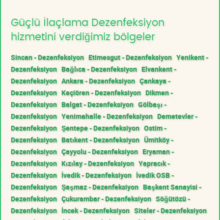
Güçlü İlaçlama Dezenfeksiyon
hizmetini verdiğimiz bölgeler
Sincan - Dezenfeksiyon
Etimesgut - Dezenfeksiyon
Yenikent -
Dezenfeksiyon
Bağlıca - Dezenfeksiyon
Elvankent -
Dezenfeksiyon
Ankara - Dezenfeksiyon
Çankaya -
Dezenfeksiyon
Keçiören - Dezenfeksiyon
Dikmen -
Dezenfeksiyon
Balgat - Dezenfeksiyon
Gölbaşı -
Dezenfeksiyon
Yenimahalle - Dezenfeksiyon
Demetevler -
Dezenfeksiyon
Şentepe - Dezenfeksiyon
Ostim -
Dezenfeksiyon
Batıkent - Dezenfeksiyon
Ümitköy -
Dezenfeksiyon
Çayyolu - Dezenfeksiyon
Eryaman -
Dezenfeksiyon
Kızılay - Dezenfeksiyon
Yapracık -
Dezenfeksiyon
İvedik - Dezenfeksiyon
İvedik OSB -
Dezenfeksiyon
Şaşmaz - Dezenfeksiyon
Başkent Sanayisi -
Dezenfeksiyon
Çukurambar - Dezenfeksiyon
Söğütözü -
Dezenfeksiyon
İncek - Dezenfeksiyon
Siteler - Dezenfeksiyon