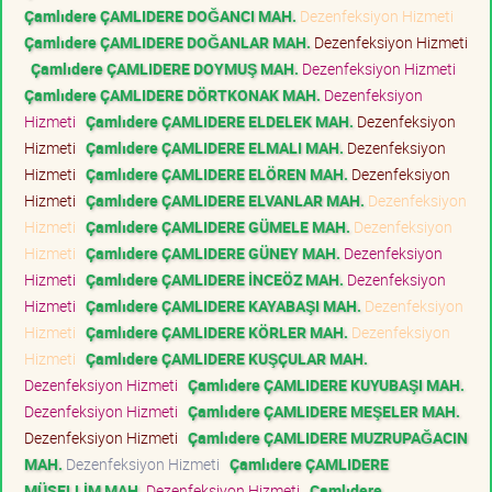
Çamlıdere ÇAMLIDERE DOĞANCI MAH.
Dezenfeksiyon Hizmeti
Çamlıdere ÇAMLIDERE DOĞANLAR MAH.
Dezenfeksiyon Hizmeti
Çamlıdere ÇAMLIDERE DOYMUŞ MAH.
Dezenfeksiyon Hizmeti
Çamlıdere ÇAMLIDERE DÖRTKONAK MAH.
Dezenfeksiyon
Hizmeti
Çamlıdere ÇAMLIDERE ELDELEK MAH.
Dezenfeksiyon
Hizmeti
Çamlıdere ÇAMLIDERE ELMALI MAH.
Dezenfeksiyon
Hizmeti
Çamlıdere ÇAMLIDERE ELÖREN MAH.
Dezenfeksiyon
Hizmeti
Çamlıdere ÇAMLIDERE ELVANLAR MAH.
Dezenfeksiyon
Hizmeti
Çamlıdere ÇAMLIDERE GÜMELE MAH.
Dezenfeksiyon
Hizmeti
Çamlıdere ÇAMLIDERE GÜNEY MAH.
Dezenfeksiyon
Hizmeti
Çamlıdere ÇAMLIDERE İNCEÖZ MAH.
Dezenfeksiyon
Hizmeti
Çamlıdere ÇAMLIDERE KAYABAŞI MAH.
Dezenfeksiyon
Hizmeti
Çamlıdere ÇAMLIDERE KÖRLER MAH.
Dezenfeksiyon
Hizmeti
Çamlıdere ÇAMLIDERE KUŞÇULAR MAH.
Dezenfeksiyon Hizmeti
Çamlıdere ÇAMLIDERE KUYUBAŞI MAH.
Dezenfeksiyon Hizmeti
Çamlıdere ÇAMLIDERE MEŞELER MAH.
Dezenfeksiyon Hizmeti
Çamlıdere ÇAMLIDERE MUZRUPAĞACIN
MAH.
Dezenfeksiyon Hizmeti
Çamlıdere ÇAMLIDERE
MÜSELLİM MAH.
Dezenfeksiyon Hizmeti
Çamlıdere