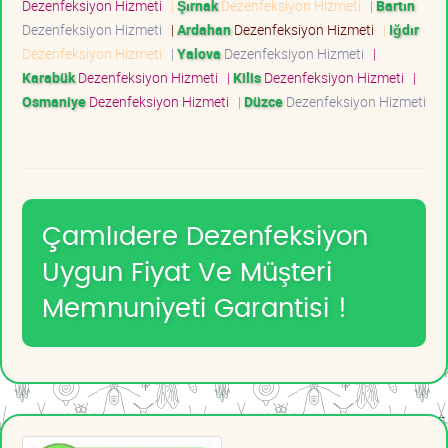
Dezenfeksiyon Hizmeti
|
Şırnak
Dezenfeksiyon Hizmeti
|
Bartın
Dezenfeksiyon Hizmeti
|
Ardahan
Dezenfeksiyon Hizmeti
|
Iğdır
Dezenfeksiyon Hizmeti
|
Yalova
Dezenfeksiyon Hizmeti
|
Karabük
Dezenfeksiyon Hizmeti
|
Kilis
Dezenfeksiyon Hizmeti
|
Osmaniye
Dezenfeksiyon Hizmeti
|
Düzce
Dezenfeksiyon Hizmeti
Çamlıdere Dezenfeksiyon
Uygun Fiyat Ve Müşteri
Memnuniyeti Garantisi !