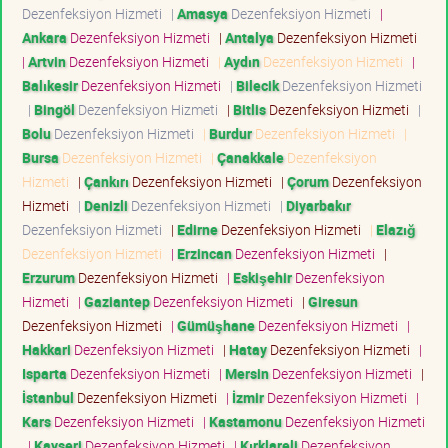
Dezenfeksiyon Hizmeti
|
Amasya
Dezenfeksiyon Hizmeti
|
Ankara
Dezenfeksiyon Hizmeti
|
Antalya
Dezenfeksiyon Hizmeti
|
Artvin
Dezenfeksiyon Hizmeti
|
Aydın
Dezenfeksiyon Hizmeti
|
Balıkesir
Dezenfeksiyon Hizmeti
|
Bilecik
Dezenfeksiyon Hizmeti
|
Bingöl
Dezenfeksiyon Hizmeti
|
Bitlis
Dezenfeksiyon Hizmeti
|
Bolu
Dezenfeksiyon Hizmeti
|
Burdur
Dezenfeksiyon Hizmeti
|
Bursa
Dezenfeksiyon Hizmeti
|
Çanakkale
Dezenfeksiyon
Hizmeti
|
Çankırı
Dezenfeksiyon Hizmeti
|
Çorum
Dezenfeksiyon
Hizmeti
|
Denizli
Dezenfeksiyon Hizmeti
|
Diyarbakır
Dezenfeksiyon Hizmeti
|
Edirne
Dezenfeksiyon Hizmeti
|
Elazığ
Dezenfeksiyon Hizmeti
|
Erzincan
Dezenfeksiyon Hizmeti
|
Erzurum
Dezenfeksiyon Hizmeti
|
Eskişehir
Dezenfeksiyon
Hizmeti
|
Gaziantep
Dezenfeksiyon Hizmeti
|
Giresun
Dezenfeksiyon Hizmeti
|
Gümüşhane
Dezenfeksiyon Hizmeti
|
Hakkari
Dezenfeksiyon Hizmeti
|
Hatay
Dezenfeksiyon Hizmeti
|
Isparta
Dezenfeksiyon Hizmeti
|
Mersin
Dezenfeksiyon Hizmeti
|
İstanbul
Dezenfeksiyon Hizmeti
|
İzmir
Dezenfeksiyon Hizmeti
|
Kars
Dezenfeksiyon Hizmeti
|
Kastamonu
Dezenfeksiyon Hizmeti
|
Kayseri
Dezenfeksiyon Hizmeti
|
Kırklareli
Dezenfeksiyon