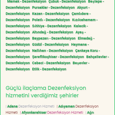
Mamak - Dezenfeksiyon
Çubuk - Dezenfeksiyon
Beştepe -
Dezenfeksiyon
Pursaklar - Dezenfeksiyon
Akyurt -
Dezenfeksiyon
Kazan - Dezenfeksiyon
Çamlıdere -
Dezenfeksiyon
Polatlı - Dezenfeksiyon
Kızılcahamam -
Dezenfeksiyon
Sıhhiye - Dezenfeksiyon
Kalecik -
Dezenfeksiyon
Altındağ - Dezenfeksiyon
Ayaş -
Dezenfeksiyon
Baypazarı - Dezenfeksiyon
Elmadağ -
Dezenfeksiyon
Güdül - Dezenfeksiyon
Haymana -
Dezenfeksiyon
Nallıhan - Dezenfeksiyon
Çankaya Koru -
Dezenfeksiyon
Şereflikoçhisar - Dezenfeksiyon
Bahçelievler -
Dezenfeksiyon
Cebeci - Dezenfeksiyon
Beşevler -
Dezenfeksiyon
Etlik - Dezenfeksiyon
Güçlü İlaçlama Dezenfeksiyon
hizmetini verdiğimiz şehirler
|
Adana
Dezenfeksiyon Hizmeti
|
Adıyaman
Dezenfeksiyon
Hizmeti
|
Afyonkarahisar
Dezenfeksiyon Hizmeti
|
Ağrı