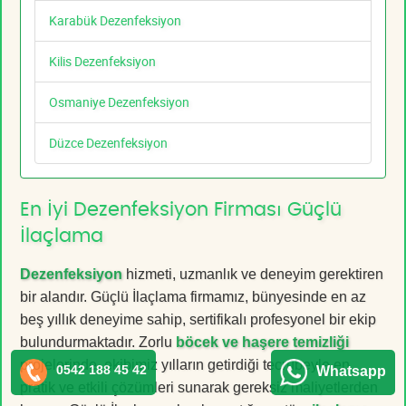
Karabük Dezenfeksiyon
Kilis Dezenfeksiyon
Osmaniye Dezenfeksiyon
Düzce Dezenfeksiyon
En İyi Dezenfeksiyon Firması Güçlü
İlaçlama
Dezenfeksiyon
hizmeti, uzmanlık ve deneyim gerektiren
bir alandır. Güçlü İlaçlama firmamız, bünyesinde en az
beş yıllık deneyime sahip, sertifikalı profesyonel bir ekip
bulundurmaktadır. Zorlu
böcek ve haşere temizliği
projelerinde, ekibimiz yılların getirdiği tecrübeyle en
0542 188 45 42
Whatsapp
pratik ve etkili çözümleri sunarak gereksiz maliyetlerden