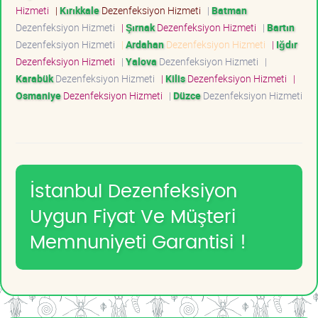
Hizmeti
|
Kırıkkale
Dezenfeksiyon Hizmeti
|
Batman
Dezenfeksiyon Hizmeti
|
Şırnak
Dezenfeksiyon Hizmeti
|
Bartın
Dezenfeksiyon Hizmeti
|
Ardahan
Dezenfeksiyon Hizmeti
|
Iğdır
Dezenfeksiyon Hizmeti
|
Yalova
Dezenfeksiyon Hizmeti
|
Karabük
Dezenfeksiyon Hizmeti
|
Kilis
Dezenfeksiyon Hizmeti
|
Osmaniye
Dezenfeksiyon Hizmeti
|
Düzce
Dezenfeksiyon Hizmeti
İstanbul Dezenfeksiyon
Uygun Fiyat Ve Müşteri
Memnuniyeti Garantisi !