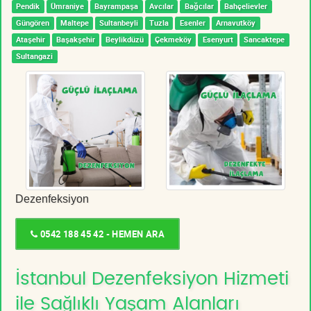
Pendik
Ümraniye
Bayrampaşa
Avcılar
Bağcılar
Bahçelievler
Güngören
Maltepe
Sultanbeyli
Tuzla
Esenler
Arnavutköy
Ataşehir
Başakşehir
Beylikdüzü
Çekmeköy
Esenyurt
Sancaktepe
Sultangazi
Dezenfeksiyon
0542 188 45 42 - HEMEN ARA
İstanbul Dezenfeksiyon Hizmeti
ile Sağlıklı Yaşam Alanları