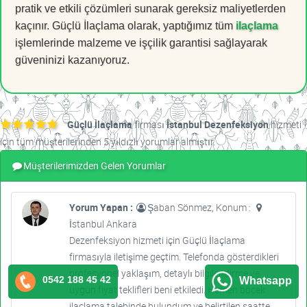
pratik ve etkili çözümleri sunarak gereksiz maliyetlerden
kaçınır. Güçlü İlaçlama olarak, yaptığımız tüm
ilaçlama
işlemlerinde malzeme ve işçilik garantisi sağlayarak
güveninizi kazanıyoruz.
Güçlü İlaçlama
firması
İstanbul Dezenfeksiyon
hizmeti
için tüm müşterilerinden 5 yıldızlı yorumlar almıştır.
Müşterilerimizden Gelen Yorumlar
Yorum Yapan :
Şaban Sönmez, Konum :
İstanbul Ankara
Dezenfeksiyon hizmeti için Güçlü İlaçlama
firmasıyla iletişime geçtim. Telefonda gösterdikleri
profesyonel yaklaşım, detaylı bilgilendirme ve
0542 188 45 42
Whatsapp
uygun fiyat teklifleri beni etkiledi. Hemen böcek
ilaçlama talebinde bulundum ve belirtilen saatte