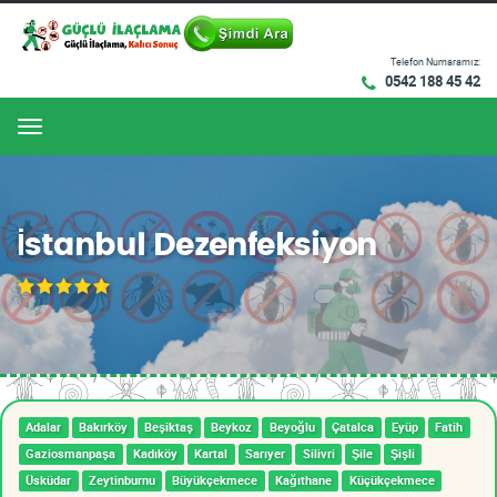
Telefon Numaramız:
0542 188 45 42
Menu
İstanbul Dezenfeksiyon
Adalar
Bakırköy
Beşiktaş
Beykoz
Beyoğlu
Çatalca
Eyüp
Fatih
Gaziosmanpaşa
Kadıköy
Kartal
Sarıyer
Silivri
Şile
Şişli
Üsküdar
Zeytinburnu
Büyükçekmece
Kağıthane
Küçükçekmece