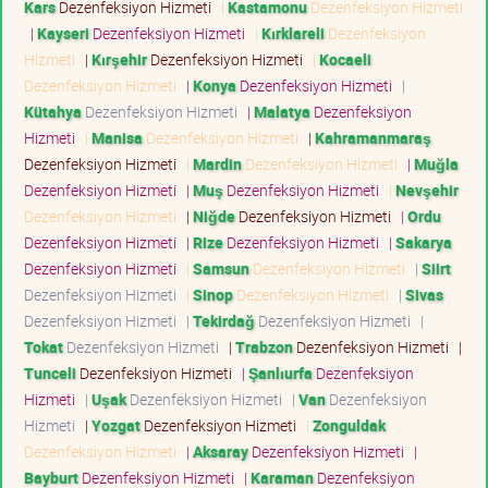
Kars
Dezenfeksiyon Hizmeti
|
Kastamonu
Dezenfeksiyon Hizmeti
|
Kayseri
Dezenfeksiyon Hizmeti
|
Kırklareli
Dezenfeksiyon
Hizmeti
|
Kırşehir
Dezenfeksiyon Hizmeti
|
Kocaeli
Dezenfeksiyon Hizmeti
|
Konya
Dezenfeksiyon Hizmeti
|
Kütahya
Dezenfeksiyon Hizmeti
|
Malatya
Dezenfeksiyon
Hizmeti
|
Manisa
Dezenfeksiyon Hizmeti
|
Kahramanmaraş
Dezenfeksiyon Hizmeti
|
Mardin
Dezenfeksiyon Hizmeti
|
Muğla
Dezenfeksiyon Hizmeti
|
Muş
Dezenfeksiyon Hizmeti
|
Nevşehir
Dezenfeksiyon Hizmeti
|
Niğde
Dezenfeksiyon Hizmeti
|
Ordu
Dezenfeksiyon Hizmeti
|
Rize
Dezenfeksiyon Hizmeti
|
Sakarya
Dezenfeksiyon Hizmeti
|
Samsun
Dezenfeksiyon Hizmeti
|
Siirt
Dezenfeksiyon Hizmeti
|
Sinop
Dezenfeksiyon Hizmeti
|
Sivas
Dezenfeksiyon Hizmeti
|
Tekirdağ
Dezenfeksiyon Hizmeti
|
Tokat
Dezenfeksiyon Hizmeti
|
Trabzon
Dezenfeksiyon Hizmeti
|
Tunceli
Dezenfeksiyon Hizmeti
|
Şanlıurfa
Dezenfeksiyon
Hizmeti
|
Uşak
Dezenfeksiyon Hizmeti
|
Van
Dezenfeksiyon
Hizmeti
|
Yozgat
Dezenfeksiyon Hizmeti
|
Zonguldak
Dezenfeksiyon Hizmeti
|
Aksaray
Dezenfeksiyon Hizmeti
|
Bayburt
Dezenfeksiyon Hizmeti
|
Karaman
Dezenfeksiyon