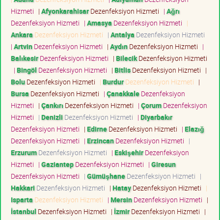
Hizmeti
|
Afyonkarahisar
Dezenfeksiyon Hizmeti
|
Ağrı
Dezenfeksiyon Hizmeti
|
Amasya
Dezenfeksiyon Hizmeti
|
Ankara
Dezenfeksiyon Hizmeti
|
Antalya
Dezenfeksiyon Hizmeti
|
Artvin
Dezenfeksiyon Hizmeti
|
Aydın
Dezenfeksiyon Hizmeti
|
Balıkesir
Dezenfeksiyon Hizmeti
|
Bilecik
Dezenfeksiyon Hizmeti
|
Bingöl
Dezenfeksiyon Hizmeti
|
Bitlis
Dezenfeksiyon Hizmeti
|
Bolu
Dezenfeksiyon Hizmeti
|
Burdur
Dezenfeksiyon Hizmeti
|
Bursa
Dezenfeksiyon Hizmeti
|
Çanakkale
Dezenfeksiyon
Hizmeti
|
Çankırı
Dezenfeksiyon Hizmeti
|
Çorum
Dezenfeksiyon
Hizmeti
|
Denizli
Dezenfeksiyon Hizmeti
|
Diyarbakır
Dezenfeksiyon Hizmeti
|
Edirne
Dezenfeksiyon Hizmeti
|
Elazığ
Dezenfeksiyon Hizmeti
|
Erzincan
Dezenfeksiyon Hizmeti
|
Erzurum
Dezenfeksiyon Hizmeti
|
Eskişehir
Dezenfeksiyon
Hizmeti
|
Gaziantep
Dezenfeksiyon Hizmeti
|
Giresun
Dezenfeksiyon Hizmeti
|
Gümüşhane
Dezenfeksiyon Hizmeti
|
Hakkari
Dezenfeksiyon Hizmeti
|
Hatay
Dezenfeksiyon Hizmeti
|
Isparta
Dezenfeksiyon Hizmeti
|
Mersin
Dezenfeksiyon Hizmeti
|
İstanbul
Dezenfeksiyon Hizmeti
|
İzmir
Dezenfeksiyon Hizmeti
|