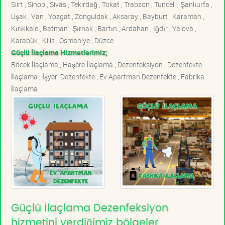
Siirt , Sinop , Sivas , Tekirdağ , Tokat , Trabzon , Tunceli , Şanlıurfa ,
Uşak , Van , Yozgat , Zonguldak , Aksaray , Bayburt , Karaman ,
Kırıkkale , Batman , Şırnak , Bartın , Ardahan , Iğdır , Yalova ,
Karabük , Kilis , Osmaniye , Düzce
Güçlü İlaçlama Hizmetlerimiz;
Böcek İlaçlama , Haşere İlaçlama , Dezenfeksiyon , Dezenfekte
İlaçlama , İşyeri Dezenfekte , Ev Apartman Dezenfekte , Fabrika
İlaçlama
Güçlü İlaçlama Dezenfeksiyon
hizmetini verdiğimiz bölgeler