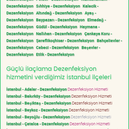
Dezenfeksiyon
Sıhhiye - Dezenfeksiyon
Kalecik -
Dezenfeksiyon
Altındağ - Dezenfeksiyon
Ayaş -
Dezenfeksiyon
Baypazarı - Dezenfeksiyon
Elmadağ -
Dezenfeksiyon
Güdül - Dezenfeksiyon
Haymana -
Dezenfeksiyon
Nallıhan - Dezenfeksiyon
Çankaya Koru -
Dezenfeksiyon
Şereflikoçhisar - Dezenfeksiyon
Bahçelievler -
Dezenfeksiyon
Cebeci - Dezenfeksiyon
Beşevler -
Dezenfeksiyon
Etlik - Dezenfeksiyon
Güçlü İlaçlama Dezenfeksiyon
hizmetini verdiğimiz İstanbul ilçeleri
İstanbul - Adalar - Dezenfeksiyon
Dezenfeksiyon Hizmeti
İstanbul - Bakırköy - Dezenfeksiyon
Dezenfeksiyon Hizmeti
İstanbul - Beşiktaş - Dezenfeksiyon
Dezenfeksiyon Hizmeti
İstanbul - Beykoz - Dezenfeksiyon
Dezenfeksiyon Hizmeti
İstanbul - Beyoğlu - Dezenfeksiyon
Dezenfeksiyon Hizmeti
İstanbul - Çatalca - Dezenfeksiyon
Dezenfeksiyon Hizmeti