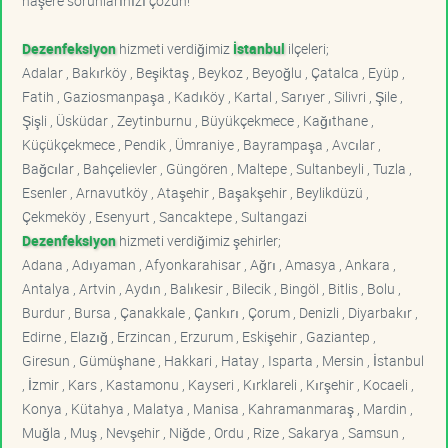
haşere sorunlarınızı çözün!
Dezenfeksiyon
hizmeti verdiğimiz
İstanbul
ilçeleri;
Adalar , Bakırköy , Beşiktaş , Beykoz , Beyoğlu , Çatalca , Eyüp ,
Fatih , Gaziosmanpaşa , Kadıköy , Kartal , Sarıyer , Silivri , Şile ,
Şişli , Üsküdar , Zeytinburnu , Büyükçekmece , Kağıthane ,
Küçükçekmece , Pendik , Ümraniye , Bayrampaşa , Avcılar ,
Bağcılar , Bahçelievler , Güngören , Maltepe , Sultanbeyli , Tuzla ,
Esenler , Arnavutköy , Ataşehir , Başakşehir , Beylikdüzü ,
Çekmeköy , Esenyurt , Sancaktepe , Sultangazi
Dezenfeksiyon
hizmeti verdiğimiz şehirler;
Adana , Adıyaman , Afyonkarahisar , Ağrı , Amasya , Ankara ,
Antalya , Artvin , Aydın , Balıkesir , Bilecik , Bingöl , Bitlis , Bolu ,
Burdur , Bursa , Çanakkale , Çankırı , Çorum , Denizli , Diyarbakır ,
Edirne , Elazığ , Erzincan , Erzurum , Eskişehir , Gaziantep ,
Giresun , Gümüşhane , Hakkari , Hatay , Isparta , Mersin , İstanbul
, İzmir , Kars , Kastamonu , Kayseri , Kırklareli , Kırşehir , Kocaeli ,
Konya , Kütahya , Malatya , Manisa , Kahramanmaraş , Mardin ,
Muğla , Muş , Nevşehir , Niğde , Ordu , Rize , Sakarya , Samsun ,