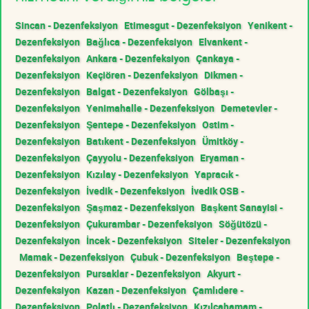
Sincan - Dezenfeksiyon
Etimesgut - Dezenfeksiyon
Yenikent -
Dezenfeksiyon
Bağlıca - Dezenfeksiyon
Elvankent -
Dezenfeksiyon
Ankara - Dezenfeksiyon
Çankaya -
Dezenfeksiyon
Keçiören - Dezenfeksiyon
Dikmen -
Dezenfeksiyon
Balgat - Dezenfeksiyon
Gölbaşı -
Dezenfeksiyon
Yenimahalle - Dezenfeksiyon
Demetevler -
Dezenfeksiyon
Şentepe - Dezenfeksiyon
Ostim -
Dezenfeksiyon
Batıkent - Dezenfeksiyon
Ümitköy -
Dezenfeksiyon
Çayyolu - Dezenfeksiyon
Eryaman -
Dezenfeksiyon
Kızılay - Dezenfeksiyon
Yapracık -
Dezenfeksiyon
İvedik - Dezenfeksiyon
İvedik OSB -
Dezenfeksiyon
Şaşmaz - Dezenfeksiyon
Başkent Sanayisi -
Dezenfeksiyon
Çukurambar - Dezenfeksiyon
Söğütözü -
Dezenfeksiyon
İncek - Dezenfeksiyon
Siteler - Dezenfeksiyon
Mamak - Dezenfeksiyon
Çubuk - Dezenfeksiyon
Beştepe -
Dezenfeksiyon
Pursaklar - Dezenfeksiyon
Akyurt -
Dezenfeksiyon
Kazan - Dezenfeksiyon
Çamlıdere -
Dezenfeksiyon
Polatlı - Dezenfeksiyon
Kızılcahamam -