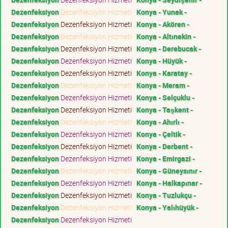
Dezenfeksiyon
Dezenfeksiyon Hizmeti
Konya - Yunak -
Dezenfeksiyon
Dezenfeksiyon Hizmeti
Konya - Akören -
Dezenfeksiyon
Dezenfeksiyon Hizmeti
Konya - Altınekin -
Dezenfeksiyon
Dezenfeksiyon Hizmeti
Konya - Derebucak -
Dezenfeksiyon
Dezenfeksiyon Hizmeti
Konya - Hüyük -
Dezenfeksiyon
Dezenfeksiyon Hizmeti
Konya - Karatay -
Dezenfeksiyon
Dezenfeksiyon Hizmeti
Konya - Meram -
Dezenfeksiyon
Dezenfeksiyon Hizmeti
Konya - Selçuklu -
Dezenfeksiyon
Dezenfeksiyon Hizmeti
Konya - Taşkent -
Dezenfeksiyon
Dezenfeksiyon Hizmeti
Konya - Ahırlı -
Dezenfeksiyon
Dezenfeksiyon Hizmeti
Konya - Çeltik -
Dezenfeksiyon
Dezenfeksiyon Hizmeti
Konya - Derbent -
Dezenfeksiyon
Dezenfeksiyon Hizmeti
Konya - Emirgazi -
Dezenfeksiyon
Dezenfeksiyon Hizmeti
Konya - Güneysınır -
Dezenfeksiyon
Dezenfeksiyon Hizmeti
Konya - Halkapınar -
Dezenfeksiyon
Dezenfeksiyon Hizmeti
Konya - Tuzlukçu -
Dezenfeksiyon
Dezenfeksiyon Hizmeti
Konya - Yalıhüyük -
Dezenfeksiyon
Dezenfeksiyon Hizmeti