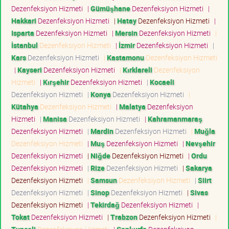
Dezenfeksiyon Hizmeti
|
Gümüşhane
Dezenfeksiyon Hizmeti
|
Hakkari
Dezenfeksiyon Hizmeti
|
Hatay
Dezenfeksiyon Hizmeti
|
Isparta
Dezenfeksiyon Hizmeti
|
Mersin
Dezenfeksiyon Hizmeti
|
İstanbul
Dezenfeksiyon Hizmeti
|
İzmir
Dezenfeksiyon Hizmeti
|
Kars
Dezenfeksiyon Hizmeti
|
Kastamonu
Dezenfeksiyon Hizmeti
|
Kayseri
Dezenfeksiyon Hizmeti
|
Kırklareli
Dezenfeksiyon
Hizmeti
|
Kırşehir
Dezenfeksiyon Hizmeti
|
Kocaeli
Dezenfeksiyon Hizmeti
|
Konya
Dezenfeksiyon Hizmeti
|
Kütahya
Dezenfeksiyon Hizmeti
|
Malatya
Dezenfeksiyon
Hizmeti
|
Manisa
Dezenfeksiyon Hizmeti
|
Kahramanmaraş
Dezenfeksiyon Hizmeti
|
Mardin
Dezenfeksiyon Hizmeti
|
Muğla
Dezenfeksiyon Hizmeti
|
Muş
Dezenfeksiyon Hizmeti
|
Nevşehir
Dezenfeksiyon Hizmeti
|
Niğde
Dezenfeksiyon Hizmeti
|
Ordu
Dezenfeksiyon Hizmeti
|
Rize
Dezenfeksiyon Hizmeti
|
Sakarya
Dezenfeksiyon Hizmeti
|
Samsun
Dezenfeksiyon Hizmeti
|
Siirt
Dezenfeksiyon Hizmeti
|
Sinop
Dezenfeksiyon Hizmeti
|
Sivas
Dezenfeksiyon Hizmeti
|
Tekirdağ
Dezenfeksiyon Hizmeti
|
Tokat
Dezenfeksiyon Hizmeti
|
Trabzon
Dezenfeksiyon Hizmeti
|