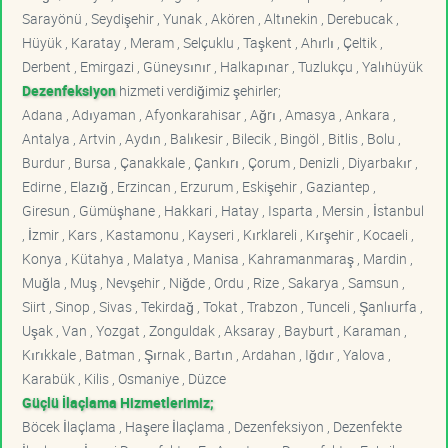
Sarayönü , Seydişehir , Yunak , Akören , Altınekin , Derebucak ,
Hüyük , Karatay , Meram , Selçuklu , Taşkent , Ahırlı , Çeltik ,
Derbent , Emirgazi , Güneysınır , Halkapınar , Tuzlukçu , Yalıhüyük
Dezenfeksiyon
hizmeti verdiğimiz şehirler;
Adana , Adıyaman , Afyonkarahisar , Ağrı , Amasya , Ankara ,
Antalya , Artvin , Aydın , Balıkesir , Bilecik , Bingöl , Bitlis , Bolu ,
Burdur , Bursa , Çanakkale , Çankırı , Çorum , Denizli , Diyarbakır ,
Edirne , Elazığ , Erzincan , Erzurum , Eskişehir , Gaziantep ,
Giresun , Gümüşhane , Hakkari , Hatay , Isparta , Mersin , İstanbul
, İzmir , Kars , Kastamonu , Kayseri , Kırklareli , Kırşehir , Kocaeli ,
Konya , Kütahya , Malatya , Manisa , Kahramanmaraş , Mardin ,
Muğla , Muş , Nevşehir , Niğde , Ordu , Rize , Sakarya , Samsun ,
Siirt , Sinop , Sivas , Tekirdağ , Tokat , Trabzon , Tunceli , Şanlıurfa ,
Uşak , Van , Yozgat , Zonguldak , Aksaray , Bayburt , Karaman ,
Kırıkkale , Batman , Şırnak , Bartın , Ardahan , Iğdır , Yalova ,
Karabük , Kilis , Osmaniye , Düzce
Güçlü İlaçlama Hizmetlerimiz;
Böcek İlaçlama , Haşere İlaçlama , Dezenfeksiyon , Dezenfekte