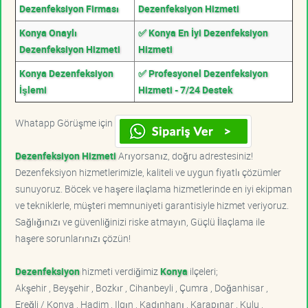
Dezenfeksiyon Firması
Dezenfeksiyon Hizmeti
Konya Onaylı
✅ Konya En İyi Dezenfeksiyon
Dezenfeksiyon Hizmeti
Hizmeti
Konya Dezenfeksiyon
✅ Profesyonel Dezenfeksiyon
İşlemi
Hizmeti - 7/24 Destek
Whatapp Görüşme için
Dezenfeksiyon Hizmeti
Arıyorsanız, doğru adrestesiniz!
Dezenfeksiyon hizmetlerimizle, kaliteli ve uygun fiyatlı çözümler
sunuyoruz. Böcek ve haşere ilaçlama hizmetlerinde en iyi ekipman
ve tekniklerle, müşteri memnuniyeti garantisiyle hizmet veriyoruz.
Sağlığınızı ve güvenliğinizi riske atmayın, Güçlü İlaçlama ile
haşere sorunlarınızı çözün!
Dezenfeksiyon
hizmeti verdiğimiz
Konya
ilçeleri;
Akşehir , Beyşehir , Bozkır , Cihanbeyli , Çumra , Doğanhisar ,
Ereğli / Konya , Hadim , Ilgın , Kadınhanı , Karapınar , Kulu ,