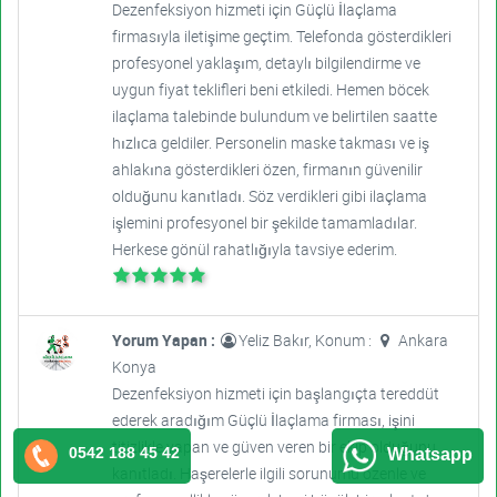
Dezenfeksiyon hizmeti için Güçlü İlaçlama
firmasıyla iletişime geçtim. Telefonda gösterdikleri
profesyonel yaklaşım, detaylı bilgilendirme ve
uygun fiyat teklifleri beni etkiledi. Hemen böcek
ilaçlama talebinde bulundum ve belirtilen saatte
hızlıca geldiler. Personelin maske takması ve iş
ahlakına gösterdikleri özen, firmanın güvenilir
olduğunu kanıtladı. Söz verdikleri gibi ilaçlama
işlemini profesyonel bir şekilde tamamladılar.
Herkese gönül rahatlığıyla tavsiye ederim.
Yorum Yapan :
Yeliz Bakır, Konum :
Ankara
Konya
Dezenfeksiyon hizmeti için başlangıçta tereddüt
ederek aradığım Güçlü İlaçlama firması, işini
titizlikle yapan ve güven veren bir ekip olduğunu
0542 188 45 42
Whatsapp
kanıtladı. Haşerelerle ilgili sorunumu özenle ve