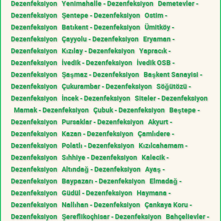
Dezenfeksiyon
Yenimahalle - Dezenfeksiyon
Demetevler -
Dezenfeksiyon
Şentepe - Dezenfeksiyon
Ostim -
Dezenfeksiyon
Batıkent - Dezenfeksiyon
Ümitköy -
Dezenfeksiyon
Çayyolu - Dezenfeksiyon
Eryaman -
Dezenfeksiyon
Kızılay - Dezenfeksiyon
Yapracık -
Dezenfeksiyon
İvedik - Dezenfeksiyon
İvedik OSB -
Dezenfeksiyon
Şaşmaz - Dezenfeksiyon
Başkent Sanayisi -
Dezenfeksiyon
Çukurambar - Dezenfeksiyon
Söğütözü -
Dezenfeksiyon
İncek - Dezenfeksiyon
Siteler - Dezenfeksiyon
Mamak - Dezenfeksiyon
Çubuk - Dezenfeksiyon
Beştepe -
Dezenfeksiyon
Pursaklar - Dezenfeksiyon
Akyurt -
Dezenfeksiyon
Kazan - Dezenfeksiyon
Çamlıdere -
Dezenfeksiyon
Polatlı - Dezenfeksiyon
Kızılcahamam -
Dezenfeksiyon
Sıhhiye - Dezenfeksiyon
Kalecik -
Dezenfeksiyon
Altındağ - Dezenfeksiyon
Ayaş -
Dezenfeksiyon
Baypazarı - Dezenfeksiyon
Elmadağ -
Dezenfeksiyon
Güdül - Dezenfeksiyon
Haymana -
Dezenfeksiyon
Nallıhan - Dezenfeksiyon
Çankaya Koru -
Dezenfeksiyon
Şereflikoçhisar - Dezenfeksiyon
Bahçelievler -