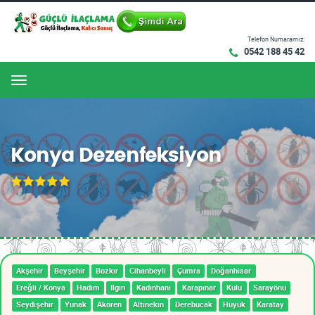
Telefon Numaramız:
0542 188 45 42
Menu
Konya Dezenfeksiyon
Akşehir
Beyşehir
Bozkır
Cihanbeyli
Çumra
Doğanhisar
Ereğli / Konya
Hadim
Ilgın
Kadınhanı
Karapınar
Kulu
Sarayönü
Seydişehir
Yunak
Akören
Altınekin
Derebucak
Hüyük
Karatay