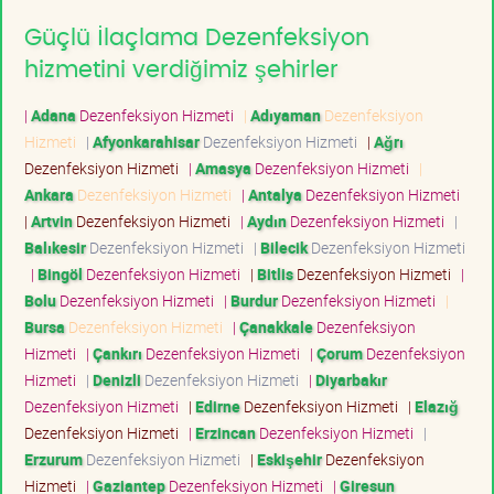
Güçlü İlaçlama Dezenfeksiyon
hizmetini verdiğimiz şehirler
|
Adana
Dezenfeksiyon Hizmeti
|
Adıyaman
Dezenfeksiyon
Hizmeti
|
Afyonkarahisar
Dezenfeksiyon Hizmeti
|
Ağrı
Dezenfeksiyon Hizmeti
|
Amasya
Dezenfeksiyon Hizmeti
|
Ankara
Dezenfeksiyon Hizmeti
|
Antalya
Dezenfeksiyon Hizmeti
|
Artvin
Dezenfeksiyon Hizmeti
|
Aydın
Dezenfeksiyon Hizmeti
|
Balıkesir
Dezenfeksiyon Hizmeti
|
Bilecik
Dezenfeksiyon Hizmeti
|
Bingöl
Dezenfeksiyon Hizmeti
|
Bitlis
Dezenfeksiyon Hizmeti
|
Bolu
Dezenfeksiyon Hizmeti
|
Burdur
Dezenfeksiyon Hizmeti
|
Bursa
Dezenfeksiyon Hizmeti
|
Çanakkale
Dezenfeksiyon
Hizmeti
|
Çankırı
Dezenfeksiyon Hizmeti
|
Çorum
Dezenfeksiyon
Hizmeti
|
Denizli
Dezenfeksiyon Hizmeti
|
Diyarbakır
Dezenfeksiyon Hizmeti
|
Edirne
Dezenfeksiyon Hizmeti
|
Elazığ
Dezenfeksiyon Hizmeti
|
Erzincan
Dezenfeksiyon Hizmeti
|
Erzurum
Dezenfeksiyon Hizmeti
|
Eskişehir
Dezenfeksiyon
Hizmeti
|
Gaziantep
Dezenfeksiyon Hizmeti
|
Giresun