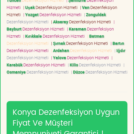
Tunceli
Dezenfeksiyon Hizmeti
|
Şanlıurfa
Dezenfeksiyon
Hizmeti
|
Uşak
Dezenfeksiyon Hizmeti
|
Van
Dezenfeksiyon
Hizmeti
|
Yozgat
Dezenfeksiyon Hizmeti
|
Zonguldak
Dezenfeksiyon Hizmeti
|
Aksaray
Dezenfeksiyon Hizmeti
|
Bayburt
Dezenfeksiyon Hizmeti
|
Karaman
Dezenfeksiyon
Hizmeti
|
Kırıkkale
Dezenfeksiyon Hizmeti
|
Batman
Dezenfeksiyon Hizmeti
|
Şırnak
Dezenfeksiyon Hizmeti
|
Bartın
Dezenfeksiyon Hizmeti
|
Ardahan
Dezenfeksiyon Hizmeti
|
Iğdır
Dezenfeksiyon Hizmeti
|
Yalova
Dezenfeksiyon Hizmeti
|
Karabük
Dezenfeksiyon Hizmeti
|
Kilis
Dezenfeksiyon Hizmeti
|
Osmaniye
Dezenfeksiyon Hizmeti
|
Düzce
Dezenfeksiyon Hizmeti
Konya Dezenfeksiyon Uygun
Fiyat Ve Müşteri
Memnuniyeti Garantisi !