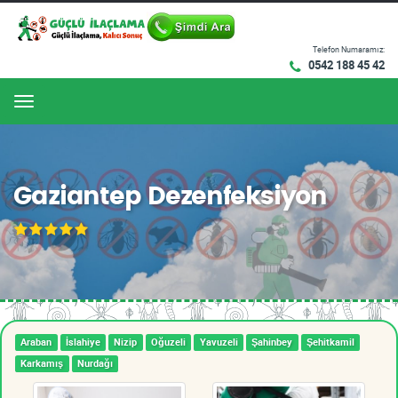
Telefon Numaramız:
0542 188 45 42
Menu
Gaziantep Dezenfeksiyon
Araban
İslahiye
Nizip
Oğuzeli
Yavuzeli
Şahinbey
Şehitkamil
Karkamış
Nurdağı