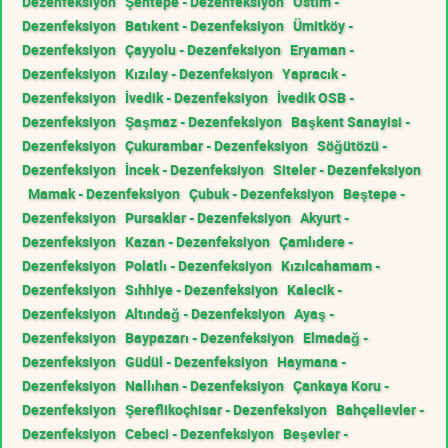
Dezenfeksiyon
Şentepe - Dezenfeksiyon
Ostim -
Dezenfeksiyon
Batıkent - Dezenfeksiyon
Ümitköy -
Dezenfeksiyon
Çayyolu - Dezenfeksiyon
Eryaman -
Dezenfeksiyon
Kızılay - Dezenfeksiyon
Yapracık -
Dezenfeksiyon
İvedik - Dezenfeksiyon
İvedik OSB -
Dezenfeksiyon
Şaşmaz - Dezenfeksiyon
Başkent Sanayisi -
Dezenfeksiyon
Çukurambar - Dezenfeksiyon
Söğütözü -
Dezenfeksiyon
İncek - Dezenfeksiyon
Siteler - Dezenfeksiyon
Mamak - Dezenfeksiyon
Çubuk - Dezenfeksiyon
Beştepe -
Dezenfeksiyon
Pursaklar - Dezenfeksiyon
Akyurt -
Dezenfeksiyon
Kazan - Dezenfeksiyon
Çamlıdere -
Dezenfeksiyon
Polatlı - Dezenfeksiyon
Kızılcahamam -
Dezenfeksiyon
Sıhhiye - Dezenfeksiyon
Kalecik -
Dezenfeksiyon
Altındağ - Dezenfeksiyon
Ayaş -
Dezenfeksiyon
Baypazarı - Dezenfeksiyon
Elmadağ -
Dezenfeksiyon
Güdül - Dezenfeksiyon
Haymana -
Dezenfeksiyon
Nallıhan - Dezenfeksiyon
Çankaya Koru -
Dezenfeksiyon
Şereflikoçhisar - Dezenfeksiyon
Bahçelievler -
Dezenfeksiyon
Cebeci - Dezenfeksiyon
Beşevler -