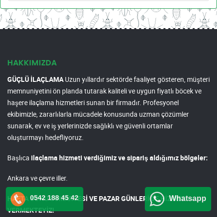
HAKKIMIZDA
GÜÇLÜ İLAÇLAMA
Uzun yıllardır sektörde faaliyet gösteren, müşteri
memnuniyetini ön planda tutarak kaliteli ve uygun fiyatlı böcek ve
haşere ilaçlama hizmetleri sunan bir firmadır. Profesyonel
ekibimizle, zararlılarla mücadele konusunda uzman çözümler
sunarak, ev ve iş yerlerinizde sağlıklı ve güvenli ortamlar
oluşturmayı hedefliyoruz.
Başlıca
ilaçlama hizmeti verdiğimiz ve sipariş aldığımız bölgeler:
Ankara ve çevre iller.
0542 188 45 42
HAFTA SONU CUMARTESİ VE PAZAR GÜNLERİ DE HİZMET
Whatsapp
VERMEKTEYİZ!