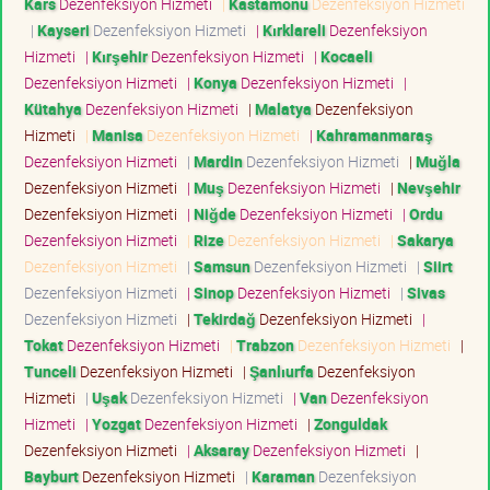
Kars
Dezenfeksiyon Hizmeti
|
Kastamonu
Dezenfeksiyon Hizmeti
|
Kayseri
Dezenfeksiyon Hizmeti
|
Kırklareli
Dezenfeksiyon
Hizmeti
|
Kırşehir
Dezenfeksiyon Hizmeti
|
Kocaeli
Dezenfeksiyon Hizmeti
|
Konya
Dezenfeksiyon Hizmeti
|
Kütahya
Dezenfeksiyon Hizmeti
|
Malatya
Dezenfeksiyon
Hizmeti
|
Manisa
Dezenfeksiyon Hizmeti
|
Kahramanmaraş
Dezenfeksiyon Hizmeti
|
Mardin
Dezenfeksiyon Hizmeti
|
Muğla
Dezenfeksiyon Hizmeti
|
Muş
Dezenfeksiyon Hizmeti
|
Nevşehir
Dezenfeksiyon Hizmeti
|
Niğde
Dezenfeksiyon Hizmeti
|
Ordu
Dezenfeksiyon Hizmeti
|
Rize
Dezenfeksiyon Hizmeti
|
Sakarya
Dezenfeksiyon Hizmeti
|
Samsun
Dezenfeksiyon Hizmeti
|
Siirt
Dezenfeksiyon Hizmeti
|
Sinop
Dezenfeksiyon Hizmeti
|
Sivas
Dezenfeksiyon Hizmeti
|
Tekirdağ
Dezenfeksiyon Hizmeti
|
Tokat
Dezenfeksiyon Hizmeti
|
Trabzon
Dezenfeksiyon Hizmeti
|
Tunceli
Dezenfeksiyon Hizmeti
|
Şanlıurfa
Dezenfeksiyon
Hizmeti
|
Uşak
Dezenfeksiyon Hizmeti
|
Van
Dezenfeksiyon
Hizmeti
|
Yozgat
Dezenfeksiyon Hizmeti
|
Zonguldak
Dezenfeksiyon Hizmeti
|
Aksaray
Dezenfeksiyon Hizmeti
|
Bayburt
Dezenfeksiyon Hizmeti
|
Karaman
Dezenfeksiyon