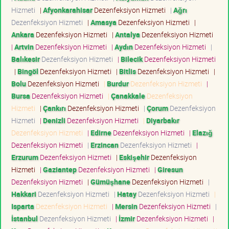
Hizmeti
|
Afyonkarahisar
Dezenfeksiyon Hizmeti
|
Ağrı
Dezenfeksiyon Hizmeti
|
Amasya
Dezenfeksiyon Hizmeti
|
Ankara
Dezenfeksiyon Hizmeti
|
Antalya
Dezenfeksiyon Hizmeti
|
Artvin
Dezenfeksiyon Hizmeti
|
Aydın
Dezenfeksiyon Hizmeti
|
Balıkesir
Dezenfeksiyon Hizmeti
|
Bilecik
Dezenfeksiyon Hizmeti
|
Bingöl
Dezenfeksiyon Hizmeti
|
Bitlis
Dezenfeksiyon Hizmeti
|
Bolu
Dezenfeksiyon Hizmeti
|
Burdur
Dezenfeksiyon Hizmeti
|
Bursa
Dezenfeksiyon Hizmeti
|
Çanakkale
Dezenfeksiyon
Hizmeti
|
Çankırı
Dezenfeksiyon Hizmeti
|
Çorum
Dezenfeksiyon
Hizmeti
|
Denizli
Dezenfeksiyon Hizmeti
|
Diyarbakır
Dezenfeksiyon Hizmeti
|
Edirne
Dezenfeksiyon Hizmeti
|
Elazığ
Dezenfeksiyon Hizmeti
|
Erzincan
Dezenfeksiyon Hizmeti
|
Erzurum
Dezenfeksiyon Hizmeti
|
Eskişehir
Dezenfeksiyon
Hizmeti
|
Gaziantep
Dezenfeksiyon Hizmeti
|
Giresun
Dezenfeksiyon Hizmeti
|
Gümüşhane
Dezenfeksiyon Hizmeti
|
Hakkari
Dezenfeksiyon Hizmeti
|
Hatay
Dezenfeksiyon Hizmeti
|
Isparta
Dezenfeksiyon Hizmeti
|
Mersin
Dezenfeksiyon Hizmeti
|
İstanbul
Dezenfeksiyon Hizmeti
|
İzmir
Dezenfeksiyon Hizmeti
|