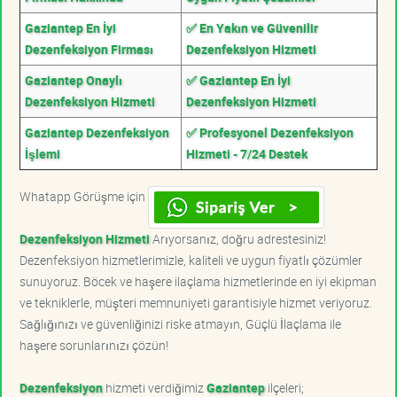
Gaziantep En İyi
✅ En Yakın ve Güvenilir
Dezenfeksiyon Firması
Dezenfeksiyon Hizmeti
Gaziantep Onaylı
✅ Gaziantep En İyi
Dezenfeksiyon Hizmeti
Dezenfeksiyon Hizmeti
Gaziantep Dezenfeksiyon
✅ Profesyonel Dezenfeksiyon
İşlemi
Hizmeti - 7/24 Destek
Whatapp Görüşme için
Dezenfeksiyon Hizmeti
Arıyorsanız, doğru adrestesiniz!
Dezenfeksiyon hizmetlerimizle, kaliteli ve uygun fiyatlı çözümler
sunuyoruz. Böcek ve haşere ilaçlama hizmetlerinde en iyi ekipman
ve tekniklerle, müşteri memnuniyeti garantisiyle hizmet veriyoruz.
Sağlığınızı ve güvenliğinizi riske atmayın, Güçlü İlaçlama ile
haşere sorunlarınızı çözün!
Dezenfeksiyon
hizmeti verdiğimiz
Gaziantep
ilçeleri;