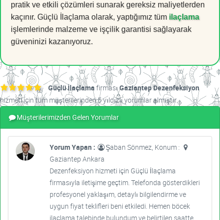
pratik ve etkili çözümleri sunarak gereksiz maliyetlerden
kaçınır. Güçlü İlaçlama olarak, yaptığımız tüm
ilaçlama
işlemlerinde malzeme ve işçilik garantisi sağlayarak
güveninizi kazanıyoruz.
Güçlü İlaçlama
firması
Gaziantep Dezenfeksiyon
hizmeti için tüm müşterilerinden 5 yıldızlı yorumlar almıştır.
Müşterilerimizden Gelen Yorumlar
Yorum Yapan :
Şaban Sönmez, Konum :
Gaziantep Ankara
Dezenfeksiyon hizmeti için Güçlü İlaçlama
firmasıyla iletişime geçtim. Telefonda gösterdikleri
profesyonel yaklaşım, detaylı bilgilendirme ve
uygun fiyat teklifleri beni etkiledi. Hemen böcek
ilaçlama talebinde bulundum ve belirtilen saatte