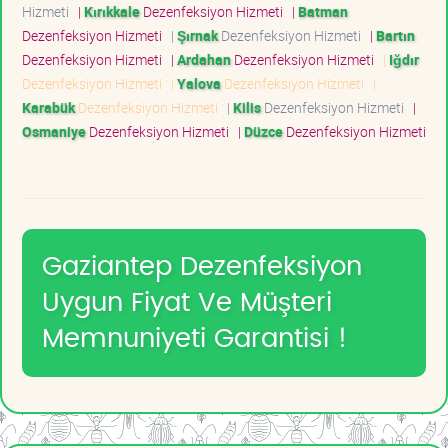
Hizmeti
|
Kırıkkale
Dezenfeksiyon Hizmeti
|
Batman
Dezenfeksiyon Hizmeti
|
Şırnak
Dezenfeksiyon Hizmeti
|
Bartın
Dezenfeksiyon Hizmeti
|
Ardahan
Dezenfeksiyon Hizmeti
|
Iğdır
Dezenfeksiyon Hizmeti
|
Yalova
Dezenfeksiyon Hizmeti
|
Karabük
Dezenfeksiyon Hizmeti
|
Kilis
Dezenfeksiyon Hizmeti
|
Osmaniye
Dezenfeksiyon Hizmeti
|
Düzce
Dezenfeksiyon Hizmeti
Gaziantep Dezenfeksiyon
Uygun Fiyat Ve Müşteri
Memnuniyeti Garantisi !