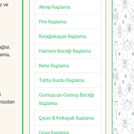
z ve
Akrep İlaçlama
Pire İlaçlama
Kulağakaçan İlaçlama
ğlar.
Hamam Böceği İlaçlama
çlama,
Kene İlaçlama
Tahta Kurdu İlaçlama
Gümüşcün Gümüş Böceği
i
mızdan
İlaçlama
Çıyan & Kırkayak İlaçlama
Güve İlaçlama