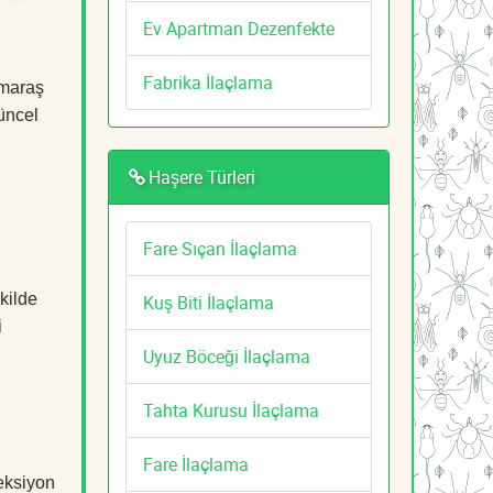
Ev Apartman Dezenfekte
Fabrika İlaçlama
nmaraş
güncel
Haşere Türleri
Fare Sıçan İlaçlama
kilde
Kuş Biti İlaçlama
i
Uyuz Böceği İlaçlama
Tahta Kurusu İlaçlama
Fare İlaçlama
eksiyon