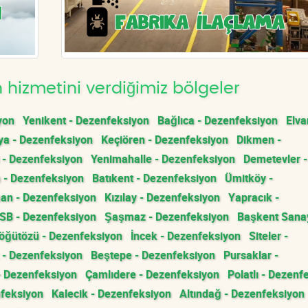
hizmetini verdiğimiz bölgeler
yon
Yenikent - Dezenfeksiyon
Bağlıca - Dezenfeksiyon
Elva
a - Dezenfeksiyon
Keçiören - Dezenfeksiyon
Dikmen -
 - Dezenfeksiyon
Yenimahalle - Dezenfeksiyon
Demetevler -
 - Dezenfeksiyon
Batıkent - Dezenfeksiyon
Ümitköy -
an - Dezenfeksiyon
Kızılay - Dezenfeksiyon
Yapracık -
OSB - Dezenfeksiyon
Şaşmaz - Dezenfeksiyon
Başkent Sanay
öğütözü - Dezenfeksiyon
İncek - Dezenfeksiyon
Siteler -
 - Dezenfeksiyon
Beştepe - Dezenfeksiyon
Pursaklar -
- Dezenfeksiyon
Çamlıdere - Dezenfeksiyon
Polatlı - Dezenf
nfeksiyon
Kalecik - Dezenfeksiyon
Altındağ - Dezenfeksiyon