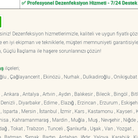
✅ Profesyonel Dezenfeksiyon Hizmeti - 7/24 Destek
iniz! Dezenfeksiyon hizmetlerimizle, kaliteli ve uygun fiyatlı çö
 en iyi ekipman ve tekniklerle, müşteri memnuniyeti garantisiyl
n, Güçlü İlaçlama ile haşere sorunlarınızı çözün!
aş
ilçeleri;
oğlu , Çağlayancerit , Ekinözü , Nurhak , Dulkadiroğlu , Onikişubat
kara , Antalya , Artvin , Aydın , Balıkesir , Bilecik , Bingöl , Bitli
enizli , Diyarbakır , Edirne , Elazığ , Erzincan , Erzurum , Eskişehi
sparta , Mersin , İstanbul , İzmir , Kars , Kastamonu , Kayseri , K
Manisa , Kahramanmaraş , Mardin , Muğla , Muş , Nevşehir , Niğde ,
rdağ , Tokat , Trabzon , Tunceli , Şanlıurfa , Uşak , Van , Yozgat ,
 Batman , Şırnak , Bartın , Ardahan , Iğdır , Yalova , Karabük , Kil