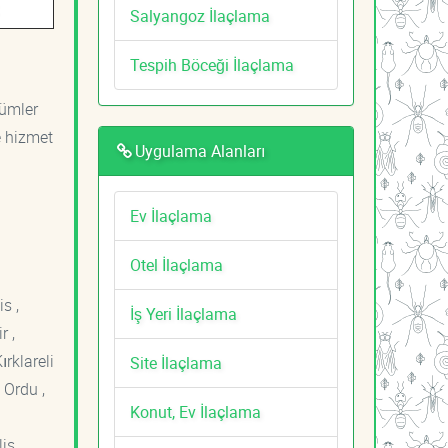
Salyangoz İlaçlama
Tespih Böceği İlaçlama
zümler
e hizmet
Uygulama Alanları
Ev İlaçlama
Otel İlaçlama
s ,
İş Yeri İlaçlama
r ,
ırklareli
Site İlaçlama
 Ordu ,
Konut, Ev İlaçlama
is ,