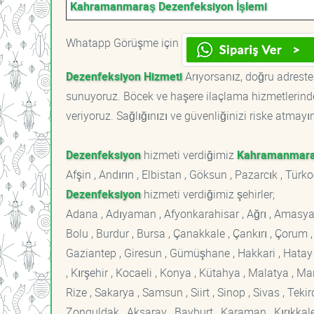
Kahramanmaraş Dezenfeksiyon İşlemi
Whatapp Görüşme için
Dezenfeksiyon Hizmeti
Arıyorsanız, doğru adrestes
sunuyoruz. Böcek ve haşere ilaçlama hizmetlerinde
veriyoruz. Sağlığınızı ve güvenliğinizi riske atmayı
Dezenfeksiyon
hizmeti verdiğimiz
Kahramanmar
Afşin , Andırın , Elbistan , Göksun , Pazarcık , Türk
Dezenfeksiyon
hizmeti verdiğimiz şehirler;
Adana , Adıyaman , Afyonkarahisar , Ağrı , Amasya , An
Bolu , Burdur , Bursa , Çanakkale , Çankırı , Çorum , D
Gaziantep , Giresun , Gümüşhane , Hakkari , Hatay , I
, Kırşehir , Kocaeli , Konya , Kütahya , Malatya , 
Rize , Sakarya , Samsun , Siirt , Sinop , Sivas , Teki
Zonguldak , Aksaray , Bayburt , Karaman , Kırıkkale ,