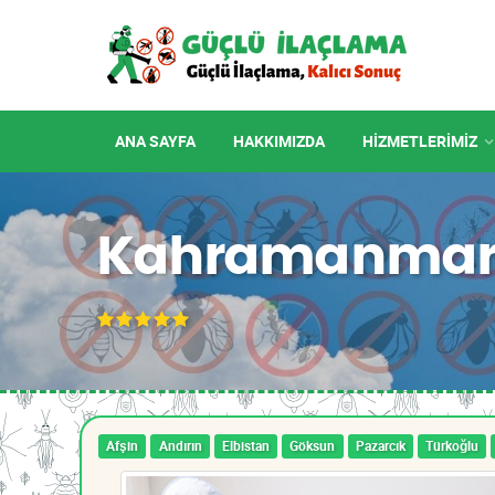
ANA SAYFA
HAKKIMIZDA
HIZMETLERIMIZ
Kahramanmara
Afşin
Andırın
Elbistan
Göksun
Pazarcık
Türkoğlu