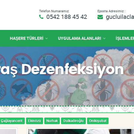
Telefon Numaramız:
Eposta Adresimiz :
0542 188 45 42
gucluilac
HAŞERE TÜRLERİ
UYGULAMA ALANLARI
İŞLEMLE
ş Dezenfeksiyon
Çağlayancerit
Ekinözü
Nurhak
Dulkadiroğlu
Onikişubat